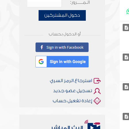
الـمـــــرور:
دخول المشتركين
أو الدخول بحساب
استرجاع الرمز السري
تسجيل عضو جديد
إعادة تفعيل حساب
البث المباشر