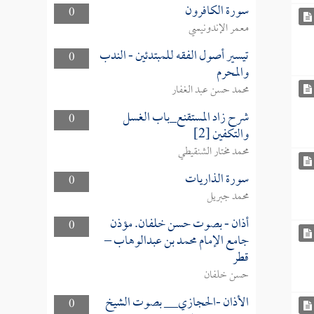
سورة الكافرون
0
معمر الإندونيسي
تيسير أصول الفقه للمبتدئين - الندب
0
والمحرم
محمد حسن عبد الغفار
شرح زاد المستقنع_باب الغسل
0
والتكفين [2]
محمد مختار الشنقيطي
سورة الذاريات
0
محمد جبريل
أذان - بصوت حسن خلفان. مؤذن
0
جامع الإمام محمد بن عبدالوهاب –
قطر
حسن خلفان
الأذان -الحجازي__ بصوت الشيخ
0