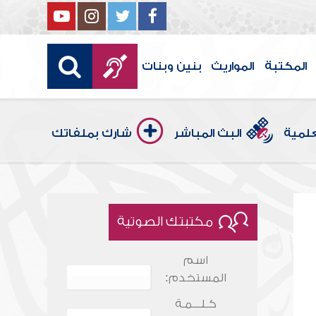
المكتبة
المواريث
بنين وبنات
علمية
البث المباشر
شارك بملفاتك
مكتبتك الصوتية
اسم
المستخدم:
كـلـــمـة