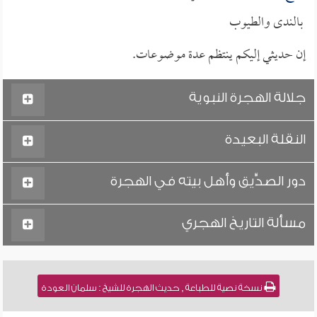
بالندى والطيوب
إن حديثي إليكم ينتظم عدة موضوعات.
جلالة الهجرة النبوية
النقلة البعيدة
دور الصدِّّيق وأهل بيته في الهجرة
مسألة التاريخ الهجري
نسخة نصية للطباعة , حديث الهجرة للشيخ : سلمان العودة