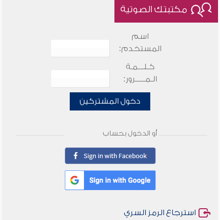
مكتبتك الصوتية
اسم
المستخدم:
كـلـــمـة
الـمـــــرور:
دخول المشتركين
أو الدخول بحساب
استرجاع الرمز السري