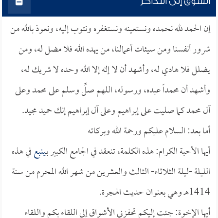
الشوق إلى التذاكر
إن الحمد لله نحمده ونستعينه ونستغفره ونتوب إليه، ونعوذ بالله من
شرور أنفسنا ومن سيئات أعمالنا، من يهده الله فلا مضل له، ومن
يضلل فلا هادي له، وأشهد أن لا إله إلا الله وحده لا شريك له،
وأشهد أن محمداً عبده، ورسوله، اللهم صلِّ وسلم على محمد وعلى
آل محمد كما صليت على إبراهيم وعلى آل إبراهيم إنك حميد مجيد.
أما بعد: السلام عليكم ورحمة الله وبركاته
أيها الأحبة الكرام: هذه الكلمة، تنعقد في الجامع الكبير بـ
ينبع
في هذه
الليلة -ليلة الثلاثاء- الثالث والعشرين من شهر الله المحرم من سنة
1414هـ وهي بعنوان حديث الهجرة.
أيها الإخوة: جئت إليكم تحفزني الأشواق إلى اللقاء بكم واللقاء