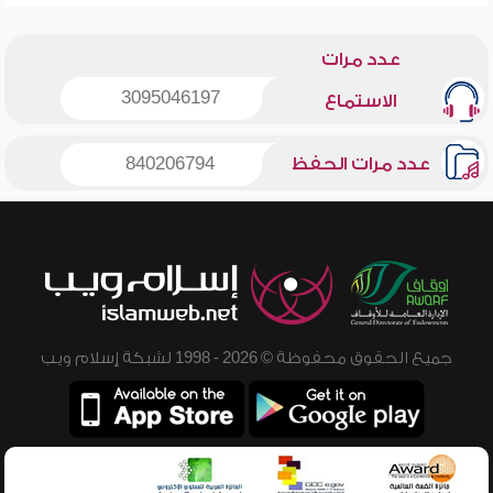
عدد مرات
3095046197
الاستماع
عدد مرات الحفظ
840206794
جميع الحقوق محفوظة © 2026 - 1998 لشبكة إسلام ويب