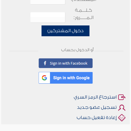
كـلـــمـة
الـمـــــرور:
دخول المشتركين
أو الدخول بحساب
استرجاع الرمز السري
تسجيل عضو جديد
إعادة تفعيل حساب