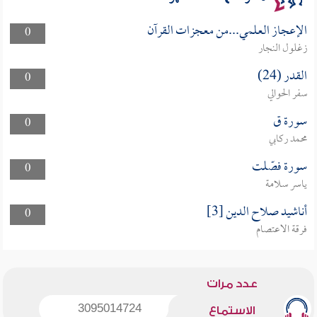
الإعجاز العلمي...من معجزات القرآن
0
زغلول النجار
القدر (24)
0
سفر الحوالي
سورة ق
0
محمد ركابي
سورة فصّلت
0
ياسر سلامة
أناشيد صلاح الدين [3]
0
فرقة الاعتصام
عدد مرات
3095014724
الاستماع