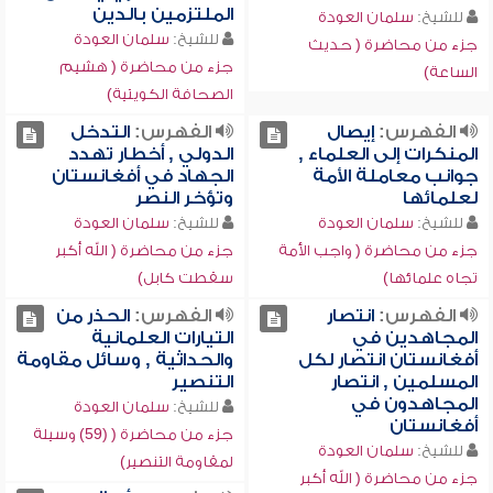
الملتزمين بالدين
للشيخ:
سلمان العودة
للشيخ:
سلمان العودة
جزء من محاضرة ( حديث
جزء من محاضرة ( هشيم
الساعة)
الصحافة الكويتية)
الفهرس:
إيصال
الفهرس:
التدخل
المنكرات إلى العلماء ,
الدولي , أخطار تهدد
جوانب معاملة الأمة
الجهاد في أفغانستان
لعلمائها
وتؤخر النصر
للشيخ:
سلمان العودة
للشيخ:
سلمان العودة
جزء من محاضرة ( واجب الأمة
جزء من محاضرة ( الله أكبر
تجاه علمائها)
سقطت كابل)
الفهرس:
انتصار
الفهرس:
الحذر من
المجاهدين في
التيارات العلمانية
أفغانستان انتصار لكل
والحداثية , وسائل مقاومة
المسلمين , انتصار
التنصير
المجاهدون في
للشيخ:
سلمان العودة
أفغانستان
جزء من محاضرة ( (59) وسيلة
للشيخ:
سلمان العودة
لمقاومة التنصير)
جزء من محاضرة ( الله أكبر