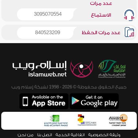
عدد مرات
3095070554
الاستماع
عدد مرات الحفظ
840523209
جميع الحقوق محفوظة © 2026 - 1998 لشبكة إسلام ويب
وثيقة الخصوصية
اتفاقية الخدمة
اتصل بنا
من نحن