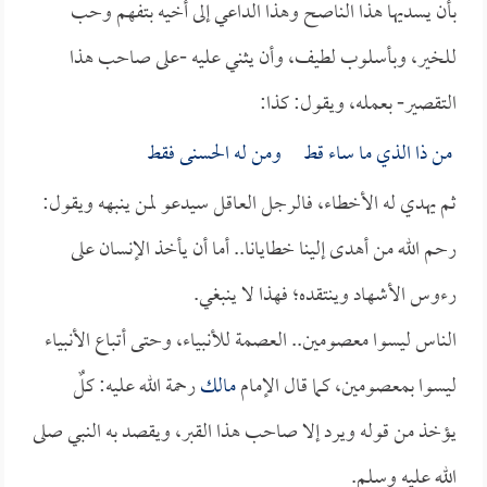
بأن يسديها هذا الناصح وهذا الداعي إلى أخيه بتفهم وحب
للخير، وبأسلوب لطيف، وأن يثني عليه -على صاحب هذا
التقصير- بعمله، ويقول: كذا:
من ذا الذي ما ساء قط ومن له الحسنى فقط
ثم يهدي له الأخطاء، فالرجل العاقل سيدعو لمن ينبهه ويقول:
رحم الله من أهدى إلينا خطايانا.. أما أن يأخذ الإنسان على
رءوس الأشهاد وينتقده؛ فهذا لا ينبغي.
الناس ليسوا معصومين.. العصمة للأنبياء، وحتى أتباع الأنبياء
ليسوا بمعصومين، كما قال الإمام
مالك
رحمة الله عليه: كلٌ
يؤخذ من قوله ويرد إلا صاحب هذا القبر، ويقصد به النبي صلى
الله عليه وسلم.