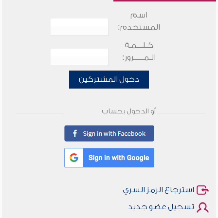
اسم
المستخدم:
كـلـــمـة
الـمـــــرور:
دخول المشتركين
أو الدخول بحساب
استرجاع الرمز السري
تسجيل عضو جديد