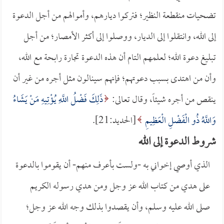
تضحيات منقطعة النظير؛ فتركوا ديارهم، وأموالهم من أجل الدعوة
إلى الله، وانتقلوا إلى الديار، ووصلوا إلى أكثر الأمصار؛ من أجل
تبليغ دعوة الله؛ لعلمهم التام أن هذه الدعوة تجارة رابحة مع الله،
وأن من اهتدى بسبب دعوتهم؛ فإنهم سينالون مثل أجره من غير أن
ينقص من أجره شيئاً، وقال تعالى:
ذَلِكَ فَضْلُ اللَّهِ يُؤْتِيهِ مَنْ يَشَاءُ
وَاللَّهُ ذُو الْفَضْلِ الْعَظِيمِ
[الحديد:21].
شروط الدعوة إلى الله
الذي أوصي إخواني به -ولست بأعرف منهم- أن يقوموا بالدعوة
على هدي من كتاب الله عز وجل ومن هدي رسوله الكريم
صلى الله عليه وسلم، وأن يقصدوا بذلك وجه الله عز وجل؛