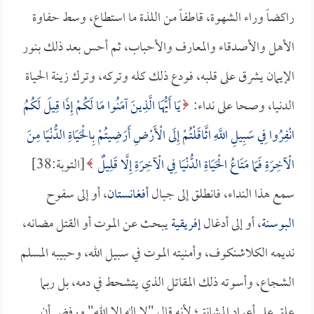
راكضاً وراء الشهوة، قاطفاً من اللذة ما استطاع، وسط حفاوة
الأهل والأصدقاء والمعارف والأحباب، ثم أحس بعد ذلك بنور
الإيمان يشرق على قلبه، فودع ذلك كله وتركه، وترك زينة الحياة
الدنيا، وصحا على نداء:
يَا أَيُّهَا الَّذِينَ آمَنُوا مَا لَكُمْ إِذَا قِيلَ لَكُمُ
انْفِرُوا فِي سَبِيلِ اللَّهِ اثَّاقَلْتُمْ إِلَى الْأَرْضِ أَرَضِيتُمْ بِالْحَيَاةِ الدُّنْيَا مِنَ
الْآخِرَةِ فَمَا مَتَاعُ الْحَيَاةِ الدُّنْيَا فِي الْآخِرَةِ إِلَّا قَلِيلٌ
[التوبة:38]
سمع هذا النداء، فانطلق إلى جبال
أفغانستان
، أو إلى سفوح
البوسنة
، أو إلى أدغال
إفريقية
يبحث عن الموت أو القتل مضانه،
نديمه الكلاشنكوف، وأمنيته الموت في سبيل الله، وحبيبه المسلم
الشجاع، وأسوته ذلك المقاتل الذي يتشحط في دمه، بل ربما
علق على أعواد المشانق؛ لأنه قال "لا إله إلا الله" ورفض أن