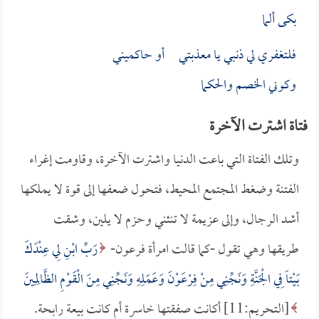
بكى ألما
فلتغفري لي ذنبي يا معذبتي أو حاكميني
وكوني الخصم والحكما
فتاة اشترت الآخرة
وتلك الفتاة التي باعت الدنيا واشترت الآخرة، وقاومت إغراء
الفتنة وضغط المجتمع المحيط، فتحول ضعفها إلى قوة لا يملكها
أشد الرجال، وإلى عزيمة لا تنثني وحزم لا يلين، وشقت
طريقها وهي تقول -كما قالت امرأة فرعون-
رَبِّ ابْنِ لِي عِنْدَكَ
بَيْتاً فِي الْجَنَّةِ وَنَجِّنِي مِنْ فِرْعَوْنَ وَعَمَلِهِ وَنَجِّنِي مِنَ الْقَوْمِ الظَّالِمِينَ
[التحريم:11] أكانت صفقتها خاسرة أم كانت بيعة رابحة.