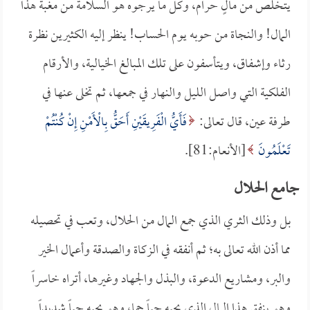
يتخلص من مالٍ حرام، وكل ما يرجوه هو السلامة من مغبة هذا
المال! والنجاة من حوبه يوم الحساب! ينظر إليه الكثيرين نظرة
رثاء وإشفاق، ويتأسفون على تلك المبالغ الخيالية، والأرقام
الفلكية التي واصل الليل والنهار في جمعها، ثم تخلى عنها في
طرفة عين، قال تعالى:
فَأَيُّ الْفَرِيقَيْنِ أَحَقُّ بِالْأَمْنِ إِنْ كُنْتُمْ
تَعْلَمُونَ
[الأنعام:81].
جامع الحلال
بل وذلك الثري الذي جمع المال من الحلال، وتعب في تحصيله
مما أذن الله تعالى به؛ ثم أنفقه في الزكاة والصدقة وأعمال الخير
والبر، ومشاريع الدعوة، والبذل والجهاد وغيرها، أتراه خاسراً
وهو ينفق هذا المال الذي يحبه حباً جما، وهو يحبه حباً شديداً