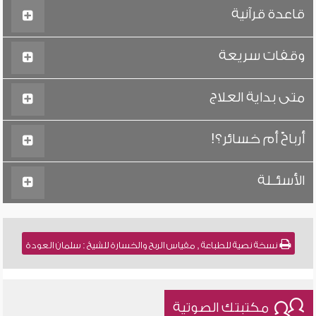
قاعدة قرآنية
وقفات سريعة
متى بداية العلاج
أرباحٌ أم خسائر؟!
الأسئــلة
نسخة نصية للطباعة , مقياس الربح والخسارة للشيخ : سلمان العودة
مكتبتك الصوتية