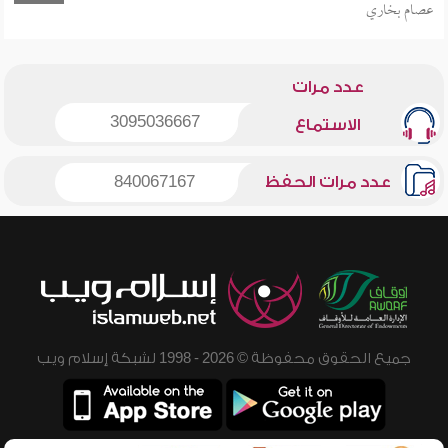
عصام بخاري
عدد مرات
3095036667
الاستماع
عدد مرات الحفظ
840067167
جميع الحقوق محفوظة © 2026 - 1998 لشبكة إسلام ويب