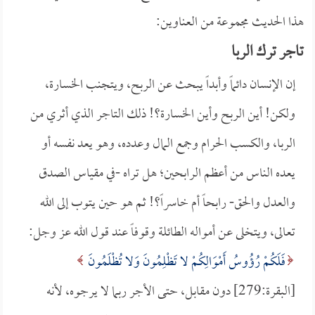
هذا الحديث مجموعة من العناوين:
تاجر ترك الربا
إن الإنسان دائماً وأبداً يبحث عن الربح، ويتجنب الخسارة،
ولكن! أين الربح وأين الخسارة؟! ذلك التاجر الذي أثري من
الربا، والكسب الحرام وجمع المال وعدده، وهو يعد نفسه أو
يعده الناس من أعظم الرابحين؛ هل تراه -في مقياس الصدق
والعدل والحق- رابحاً أم خاسراً؟! ثم هو حين يتوب إلى الله
تعالى، ويتخلى عن أمواله الطائلة وقوفاً عند قول الله عز وجل:
فَلَكُمْ رُؤُوسُ أَمْوَالِكُمْ لا تَظْلِمُونَ وَلا تُظْلَمُونَ
[البقرة:279] دون مقابل، حتى الأجر ربما لا يرجوه، لأنه