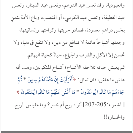
والعبودية، وقد تعس عبد الدرهم، وتعس عبد الدينار، وتعس
عبد القطيفة، وتعس عبد الكرسي، أو المنصب، وباع الأمة بثمنٍ
بخس دراهم معدودة، فصادر حريتها وكرامتها وإنسانيتها،
وجعلها أشباحاً هائمة لا تدافع عن دين، ولا تنفع في دنيا، ولا
تحسن إلا الأكل والشرب والجماع، حياةً كحياة البهائم.
ثم يعيش حياته تلاحقه الأشباح؛ أشباح المنكوبين، وهب أنه
عاش ما عاش، قال تعالى:
أَفَرَأَيْتَ إِنْ مَتَّعْنَاهُمْ سِنِينَ
*
ثُمَّ
جَاءَهُمْ مَا كَانُوا يُوعَدُونَ
*
مَا أَغْنَى عَنْهُمْ مَا كَانُوا يُمَتَّعُونَ
[الشعراء:205-207] أتراه ربح أم خسر؟ وما مقياس الربح
والخسارة!!