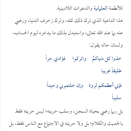
للأنظمة
العلمانية
والدعوات اللادينية.
هذا الداعية الذي ترك ذلك كله، وترك زخرف الدنيا، ورضي
عنه بما عند الله تعالى، واستبدل بذلك ما يدخره ليوم الحساب،
ولسان حاله يقول:
خذوا كل دنياكمُ واتركوا فؤادي حراً
طليقاً غريبا
فإني أعظمكم ثروة وإن خلتموني وحيداً
سليباً
بل ربما رضي بحياة السجن، وسلب حريته؛ ليس حريته فقط
بالحديث والكلام؛ بل ولا حريته في الاجتماع مع الناس فقط، بل