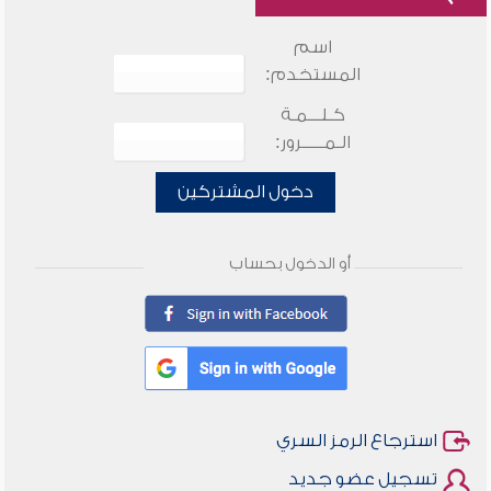
اسم
المستخدم:
كـلـــمـة
الـمـــــرور:
دخول المشتركين
أو الدخول بحساب
استرجاع الرمز السري
تسجيل عضو جديد