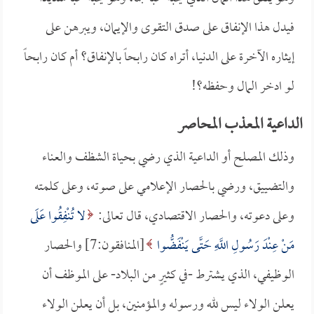
فيدل هذا الإنفاق على صدق التقوى والإيمان، ويبرهن على
إيثاره الآخرة على الدنيا، أتراه كان رابحاً بالإنفاق؟ أم كان رابحاً
لو ادخر المال وحفظه؟!
الداعية المعذب المحاصر
وذلك المصلح أو الداعية الذي رضي بحياة الشظف والعناء
والتضييق، ورضي بالحصار الإعلامي على صوته، وعلى كلمته
وعلى دعوته، والحصار الاقتصادي، قال تعالى:
لا تُنْفِقُوا عَلَى
مَنْ عِنْدَ رَسُولِ اللَّهِ حَتَّى يَنْفَضُّوا
[المنافقون:7] والحصار
الوظيفي، الذي يشترط -في كثيرٍ من البلاد- على الموظف أن
يعلن الولاء ليس لله ورسوله والمؤمنين، بل أن يعلن الولاء