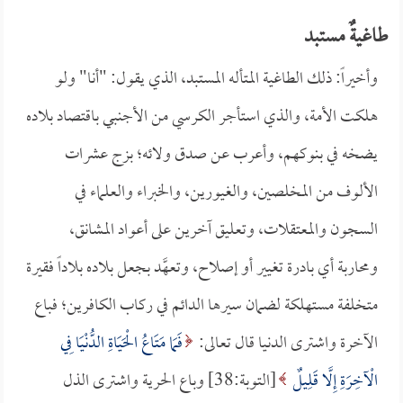
طاغيةٌ مستبد
وأخيراً: ذلك الطاغية المتأله المستبد، الذي يقول: "أنا" ولو
هلكت الأمة، والذي استأجر الكرسي من الأجنبي باقتصاد بلاده
يضخه في بنوكهم، وأعرب عن صدق ولائه؛ بزج عشرات
الألوف من المخلصين، والغيورين، والخبراء والعلماء في
السجون والمعتقلات، وتعليق آخرين على أعواد المشانق،
ومحاربة أي بادرة تغيير أو إصلاح، وتعهَّد بجعل بلاده بلاداً فقيرة
متخلفة مستهلكة لضمان سيرها الدائم في ركاب الكافرين؛ فباع
الآخرة واشترى الدنيا قال تعالى:
فَمَا مَتَاعُ الْحَيَاةِ الدُّنْيَا فِي
الْآخِرَةِ إِلَّا قَلِيلٌ
[التوبة:38] وباع الحرية واشترى الذل