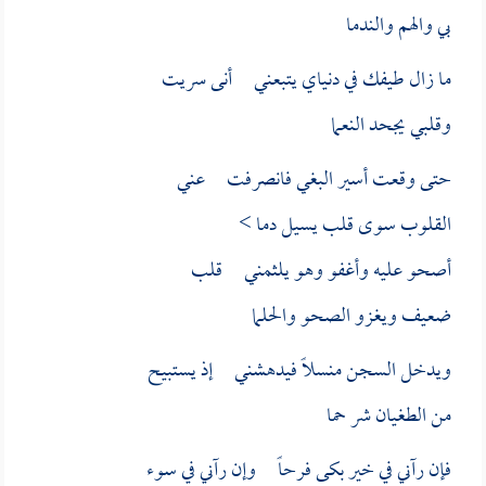
بي والهم والندما
ما زال طيفك في دنياي يتبعني أنى سريت
وقلبي يجحد النعما
حتى وقعت أسير البغي فانصرفت عني
القلوب سوى قلب يسيل دما >
أصحو عليه وأغفو وهو يلثمني قلب
ضعيف ويغزو الصحو والحلما
ويدخل السجن منسلاً فيدهشني إذ يستبيح
من الطغيان شر حما
فإن رآني في خير بكى فرحاً وإن رآني في سوء