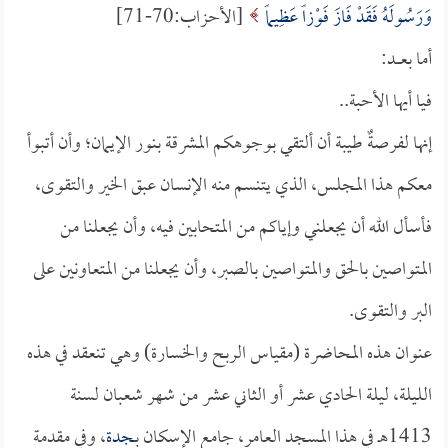
وَرَسُولَهُ فَقَدْ فَازَ فَوْزاً عَظِيماً
[الأحزاب:70-71]
أما بعــــد:
فيا أيها الأحبة..
إنها لفرصةٌ طيبة أن ألتقي بوجوهكم المشرقة بنور الإيمان؛ وأن أتبوأ
معكم هذا المجلس، الذي يتنسم منه الإنسان عبق الخير والتقوى،
فأسأل الله أن يجعلني وإياكم من المتحابين فيه، وأن يجعلنا من
المتواصين بالحق والمتواصين بالصبر، وأن يجعلنا من المتعاونين على
البر والتقوى.
عنوان هذه المحاضرة (مقياس الربح والخسارة) وهي تنعقد في هذه
الليلة، ليلة الحادي عشر أو الثاني عشر من شهر شعبان لسنة
1413هـ في هذا المسجد العامر، جامع الإسكان بـ
جدة
، وفي مقدمة