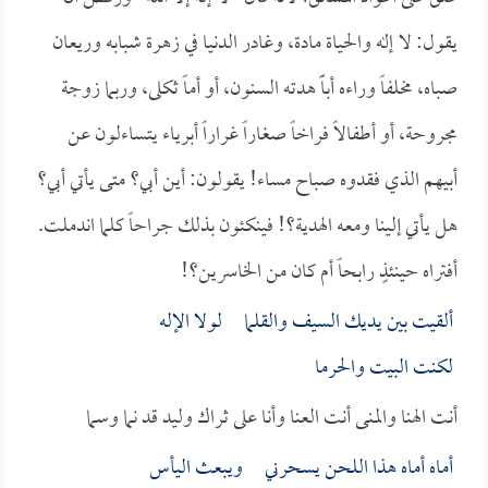
يقول: لا إله والحياة مادة، وغادر الدنيا في زهرة شبابه وريعان
صباه، مخلفاً وراءه أباًً هدته السنون، أو أماً ثكلى، وربما زوجة
مجروحة، أو أطفالاً فراخاً صغاراً غراراً أبرياء يتساءلون عن
أبيهم الذي فقدوه صباح مساء! يقولون: أين أبي؟ متى يأتي أبي؟
هل يأتي إلينا ومعه الهدية؟! فينكئون بذلك جراحاً كلما اندملت.
أفتراه حينئذٍ رابحاً أم كان من الخاسرين؟!
ألقيت بين يديك السيف والقلما لولا الإله
لكنت البيت والحرما
أنت الهنا والمنى أنت العنا وأنا على ثراك وليد قد نما وسما
أماه أماه هذا اللحن يسحرني ويبعث اليأس