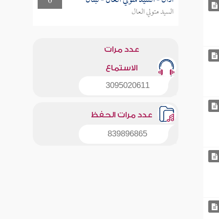
أذان - السيد متولي العال - لبنان
0
السيد متولي العال
عدد مرات
الاستماع
3095020611
عدد مرات الحفظ
839896865