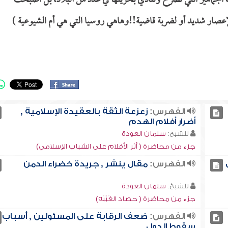
الجماهير التي تصرخ وتنادي بحريتها في عدد من البلاد، بل أصبحت
ض لإعصار شديد أو لضربة قاضية!!وهاهي روسيا التي هي أم الشيوعية )
الفهرس:
زعزعة الثقة بالعقيدة الإسلامية ,
أضرار أفلام الهدم
للشيخ:
سلمان العودة
جزء من محاضرة ( أثر الأفلام على الشباب الإسلامي)
الفهرس:
مقال ينشر , جريدة خضراء الدمن
للشيخ:
سلمان العودة
جزء من محاضرة ( حصاد الغَيْبَة)
الفهرس:
ضعف الرقابة على المسئولين , أسباب
سقوط الدول