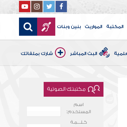
المكتبة
المواريث
بنين وبنات
علمية
البث المباشر
شارك بملفاتك
مكتبتك الصوتية
اسم
المستخدم:
كـلـــمـة