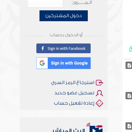
الـمـــــرور:
دخول المشتركين
أو الدخول بحساب
استرجاع الرمز السري
تسجيل عضو جديد
إعادة تفعيل حساب
البث المباشر