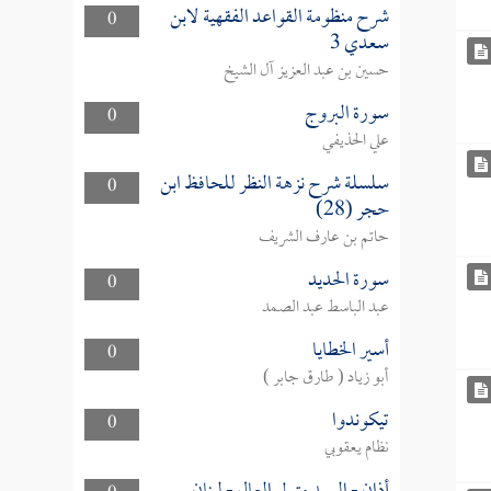
شرح منظومة القواعد الفقهية لابن
0
سعدي 3
حسين بن عبد العزيز آل الشيخ
سورة البروج
0
علي الحذيفي
سلسلة شرح نزهة النظر للحافظ ابن
0
حجر (28)
حاتم بن عارف الشريف
سورة الحديد
0
عبد الباسط عبد الصمد
أسير الخطايا
0
أبو زياد ( طارق جابر )
تيكوندوا
0
نظام يعقوبي