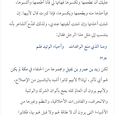
عليك أن تطعمها وتكسوها فهاتها لي فأنا أطعمها وأكسوها،
فيأخذها منه ويطعمها ويكسوها، فإذا كبرت قال لأبيها: إن
شئت أخذتها وإن شئت أبقيتها عندي، ولذلك تمدّح ََالشاعر بأنه
ينتسب إلى مثل هذا الرجل فقال:
ومنا الذي منع الوائدات وأحياء الوئيد فلم
يوءد
لكن
زيد بن عمرو بن نفيل
ومجموعة من الحنفاء في
مكة
لم يكن
لهم أي تأثير، لماذا؟ لأنهم كانوا أشبه باليائسين من الإصلاح،
ولأنهم يرون أن العالم كله يعج بألوان الشرك والوثنية
والانحراف، والقاذورات الأخلاقية، والنظم وغيرها من
الأشياء؛ التي يرون أن لا طاقة لهم ولا قبل لهم بها، فكانوا