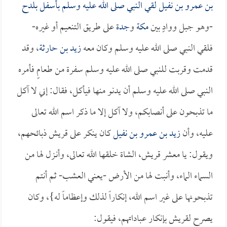
بن عمرو بن نفيل
لقي النبي صلى الله عليه وسلم بأسفل
بلدح
-وهو جبل ووادٍ بين
مكة
و
جدة
على طريق التنعيم أو غيره-
فلقي النبي صلى الله عليه وسلم وكان معه
زيد بن حارثة
، وقد
قدمت وقربت للنبي صلى الله عليه وسلم سفرة من طعامٍ فأمره
النبي صلى الله عليه وسلم أن يدنو منها فيأكل، فقال: إني لا آكل
ما تذبحون على أنصابكم، ولا آكل إلا ما ذكر اسم الله تعالى
عليه، وأن
زيد بن عمرو بن نفيل
كان ينكر على قريش ذبائحهم،
ويقول: يا معشر قريش، الشاة خلقها الله تعالى، وأنـزل لها من
السماء الماء، وأنبت لها من الأرض -يعني العشب- ثم أنتم
تذبحونها على غير اسم الله، إنكاراً لذلك وإعظاماً له}، وكان
يصرح لقريش بإنكار عباداتهم، فيقول: