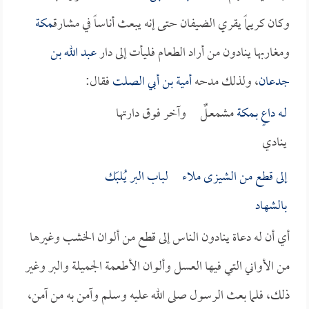
وكان كريماً يقري الضيفان حتى إنه يبعث أناساً في مشارق
مكة
ومغاربها ينادون من أراد الطعام فليأت إلى دار
عبد الله بن
جدعان
، ولذلك مدحه
أمية بن أبي الصلت
فقال:
لـه داعٍ بـ
مكة
مشمعـلٌ وآخر فوق دارتها
ينادي
إلى قطع من الشيزى ملاء لباب البر يُلبَك
بالشهاد
أي أن له دعاة ينادون الناس إلى قطع من ألوان الخشب وغيرها
من الأواني التي فيها العسل وألوان الأطعمة الجميلة والبر وغير
ذلك، فلما بعث الرسول صلى الله عليه وسلم وآمن به من آمن،