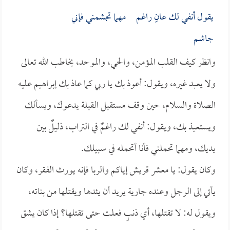
يقول أنفي لك عانٍ راغم مهما تجشمني فإني
جاشم
وانظر كيف القلب المؤمن، والحي، والموحد، يخاطب الله تعالى
ولا يعبد غيره، ويقول: أعوذ بك يا ربي كما عاذ بك إبراهيم عليه
الصلاة والسلام، حين وقف مستقبل القبلة يدعوك، ويسألك
ويستعيذ بك، ويقول: أنفي لك راغمٌ في التراب، ذليلٌ بين
يديك، ومهما تحملني فأنا أتحمله في سبيلك.
وكان يقول: يا معشر قريش إياكم والربا فإنه يورث الفقر، وكان
يأتي إلى الرجل وعنده جارية يريد أن يئدها ويقتلها من بناته،
ويقول له: لا تقتلها، أي ذنبٍ فعلت حتى تقتلها؟ إذا كان يشق