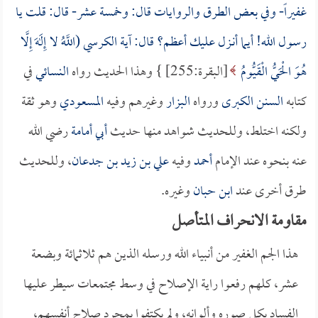
غفيراً- وفي بعض الطرق والروايات قال: وخمسة عشر- قال: قلت يا
رسول الله! أيما أنـزل عليك أعظم؟ قال: آية الكرسي (
اللَّهُ لا إِلَهَ إِلَّا
هُوَ الْحَيُّ الْقَيُّومُ
[البقرة:255] } وهذا الحديث رواه
النسائي
في
كتابه
السنن الكبرى
ورواه
البزار
وغيرهم وفيه
المسعودي
وهو ثقة
ولكنه اختلط، وللحديث شواهد منها حديث
أبي أمامة
رضي الله
عنه بنحوه عند الإمام
أحمد
وفيه
علي بن زيد بن جدعان
، وللحديث
طرق أخرى عند
ابن حبان
وغيره.
مقاومة الانحراف المتأصل
هذا الجم الغفير من أنبياء الله ورسله الذين هم ثلاثمائة وبضعة
عشر، كلهم رفعوا راية الإصلاح في وسط مجتمعات سيطر عليها
الفساد بكل صوره وألوانه، ولم يكتفوا بمجرد صلاح أنفسهم،