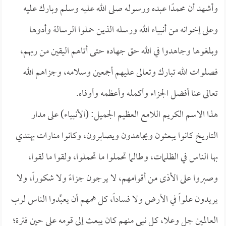
وأشهد أن محمدًا عبده ورسوله صلى الله عليه وسلم وبارك عليه
وعلى إخوانه من أنبياء الله ورسله الذين حملوا الرسالة وأدوها
وبلغوها وجاهدوا في الله حق جهاده حتى أتاهم اليقين من ربهم،
فصلوات الله تبارك وتعالى عليهم أجمعين وسلامه، وجزاهم الله
تعالى عنا أفضل الجزاء وأكمله وأعظمه وأوفاه.
هذا الاسم الكريم اللامع العظيم الجميل: (الأنبياء) على مدار
التاريخ كانوا يبعثون ويجاهدون ويصابرون، وكانوا منارات يهتدي
بها الناس في الظلمات، وطالما تحملوا ما تحملوا، ولقوا ما لقوا،
وصبروا على الأذى من أقوامهم، لا يرجون جزاءً ولا شكوراً، ولا
يريدون علواً في الأرض ولا فساداً، كل همهم أن يعبِّدوا الناس لرب
العالمين جل وعلا، كل نبيٍ منهم كان يبعث إلى قومه على حين فترة؛