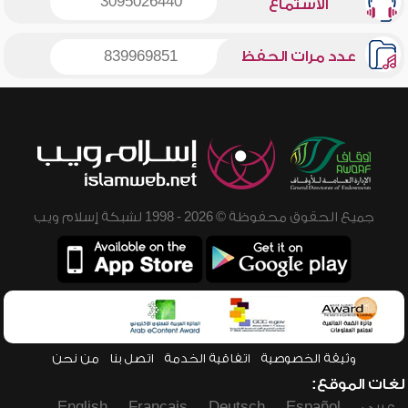
3095026440
الاستماع
عدد مرات الحفظ
839969851
جميع الحقوق محفوظة © 2026 - 1998 لشبكة إسلام ويب
وثيقة الخصوصية
اتفاقية الخدمة
اتصل بنا
من نحن
لغات الموقع:
عربي
Español
Deutsch
Français
English