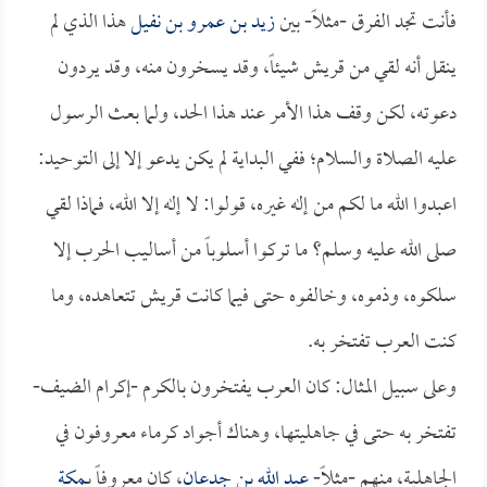
فأنت تجد الفرق -مثلاً- بين
زيد بن عمرو بن نفيل
هذا الذي لم
ينقل أنه لقي من قريش شيئاً، وقد يسخرون منه، وقد يردون
دعوته، لكن وقف هذا الأمر عند هذا الحد، ولما بعث الرسول
عليه الصلاة والسلام؛ ففي البداية لم يكن يدعو إلا إلى التوحيد:
اعبدوا الله ما لكم من إله غيره، قولوا: لا إله إلا الله، فماذا لقي
صلى الله عليه وسلم؟ ما تركوا أسلوباً من أساليب الحرب إلا
سلكوه، وذموه، وخالفوه حتى فيما كانت قريش تتعاهده، وما
كنت العرب تفتخر به.
وعلى سبيل المثال: كان العرب يفتخرون بالكرم -إكرام الضيف-
تفتخر به حتى في جاهليتها، وهناك أجواد كرماء معروفون في
الجاهلية، منهم -مثلاً-
عبد الله بن جدعان
، كان معروفاً بـ
مكة