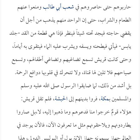
حاربوهم حتى حاصروهم في
شعب أبي طالب
ومنعوا عنهم
الطعام والشراب، حتى إن الواحد منهم يذهب من أجل أن
يقضي حاجته فيجد تحته شيئاً فينظر فإذا هي قطعة من القد -جلد
يابس- فيأتي فيطحنه ويسفه ويشرب عليه الماء فيتقوى به أياماً،
وحتى كانت قريش تسمع تضاغيهم وتضاغي أطفالهم، وتسمع
صياحهم فلا تلين لها قناة، ولا تتحرك في قلوبها دوافع الرحمة.
بل أشد من ذلك، لما ضايقوا الرسول صلى الله عليه وسلم
والمسلمين بـ
مكة
، فروا بدينهم إلى
الحبشة
، فلم تقل قريش:
هؤلاء قومٌ خرجوا منا فدعوهم وما ذهبوا إليه، لا،بل صاروا
يطاردونهم ويلاحقونهم مثل ما تعرفون الآن، فالآن يوجد في
العالم جهاز يسمونه جهاز الإنتربول أو البوليس الدولي، هذا