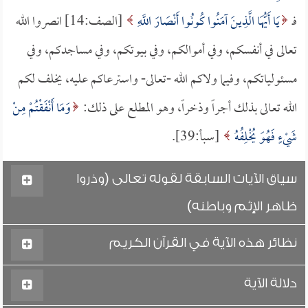
فـ
يَا أَيُّهَا الَّذِينَ آمَنُوا كُونُوا أَنْصَارَ اللَّهِ
[الصف:14] انصروا الله
تعالى في أنفسكم، وفي أموالكم، وفي بيوتكم، وفي مساجدكم، وفي
مسئولياتكم، وفيما ولاكم الله -تعالى- واسترعاكم عليه، يخلف لكم
الله تعالى بذلك أجراً وذخراً، وهو المطلع على ذلك:
وَمَا أَنْفَقْتُمْ مِنْ
شَيْءٍ فَهُوَ يُخْلِفُهُ
[سبأ:39].
سياق الآيات السابقة لقوله تعالى (وذروا
ظاهر الإثم وباطنه)
نظائر هذه الآية في القرآن الكريم
دلالة الآية