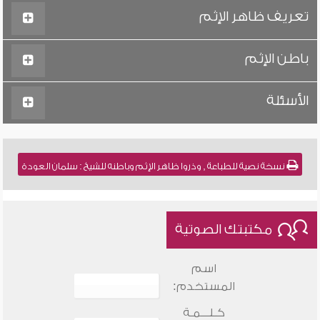
تعريف ظاهر الإثم
باطن الإثم
الأسئلة
نسخة نصية للطباعة , وذروا ظاهر الإثم وباطنه للشيخ : سلمان العودة
مكتبتك الصوتية
اسم
المستخدم:
كـلـــمـة