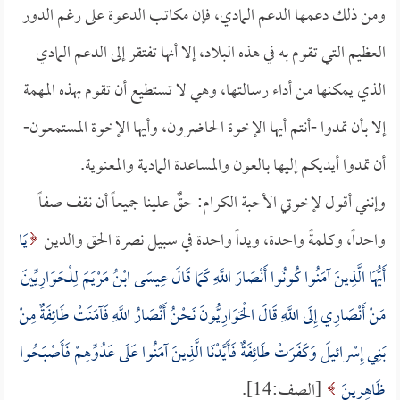
ومن ذلك دعمها الدعم المادي، فإن مكاتب الدعوة على رغم الدور
العظيم التي تقوم به في هذه البلاد، إلا أنها تفتقر إلى الدعم المادي
الذي يمكنها من أداء رسالتها، وهي لا تستطيع أن تقوم بهذه المهمة
إلا بأن تمدوا -أنتم أيها الإخوة الحاضرون، وأيها الإخوة المستمعون-
أن تمدوا أيديكم إليها بالعون والمساعدة المادية والمعنوية.
وإنني أقول لإخوتي الأحبة الكرام: حقٌ علينا جميعاً أن نقف صفاً
واحداً، وكلمةً واحدة، ويداً واحدة في سبيل نصرة الحق والدين
يَا
أَيُّهَا الَّذِينَ آمَنُوا كُونُوا أَنْصَارَ اللَّهِ كَمَا قَالَ عِيسَى ابْنُ مَرْيَمَ لِلْحَوَارِيِّينَ
مَنْ أَنْصَارِي إِلَى اللَّهِ قَالَ الْحَوَارِيُّونَ نَحْنُ أَنْصَارُ اللَّهِ فَآمَنَتْ طَائِفَةٌ مِنْ
بَنِي إِسْرائيلَ وَكَفَرَتْ طَائِفَةٌ فَأَيَّدْنَا الَّذِينَ آمَنُوا عَلَى عَدُوِّهِمْ فَأَصْبَحُوا
ظَاهِرِينَ
[الصف:14].