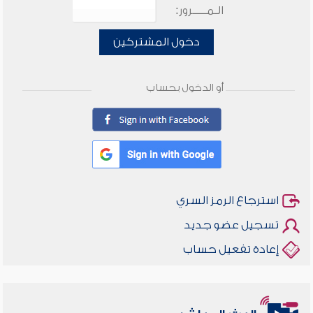
الـمـــــرور:
دخول المشتركين
أو الدخول بحساب
استرجاع الرمز السري
تسجيل عضو جديد
إعادة تفعيل حساب