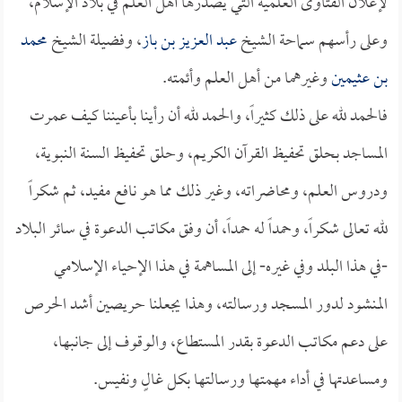
لإعلان الفتاوى العلمية التي يصدرها أهل العلم في بلاد الإسلام،
وعلى رأسهم سماحة الشيخ
عبد العزيز بن باز
، وفضيلة الشيخ
محمد
بن عثيمين
وغيرهما من أهل العلم وأئمته.
فالحمد لله على ذلك كثيراً، والحمد لله أن رأينا بأعيننا كيف عمرت
المساجد بحلق تحفيظ القرآن الكريم، وحلق تحفيظ السنة النبوية،
ودروس العلم، ومحاضراته، وغير ذلك مما هو نافع مفيد، ثم شكراً
لله تعالى شكراً، وحمداً له حمداً، أن وفق مكاتب الدعوة في سائر البلاد
-في هذا البلد وفي غيره- إلى المساهمة في هذا الإحياء الإسلامي
المنشود لدور المسجد ورسالته، وهذا يجعلنا حريصين أشد الحرص
على دعم مكاتب الدعوة بقدر المستطاع، والوقوف إلى جانبها،
ومساعدتها في أداء مهمتها ورسالتها بكل غالٍ ونفيس.