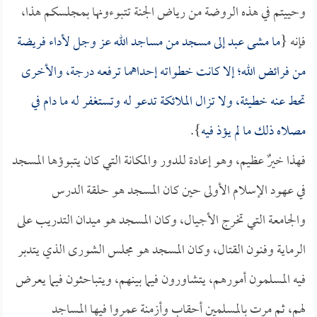
وحييتم في هذه الروضة من رياض الجنة تتبوءونها بمجلسكم هذا،
فإنه {
ما مشى عبد إلى مسجد من مساجد الله عز وجل لأداء فريضة
من فرائض الله؛ إلا كانت خطواته إحداهما ترفعه درجة، والأخرى
تحط عنه خطيئة، ولا تزال الملائكة تدعو له وتستغفر له ما دام في
مصلاه ذلك ما لم يؤذ فيه
}.
فهذا خيرٌ عظيم، وهو إعادة للدور والمكانة التي كان يتبوؤها المسجد
في عهود الإسلام الأولى حين كان المسجد هو حلقة الدرس
والجامعة التي تخرج الأجيال، وكان المسجد هو ميدان التدريب على
الرماية وفنون القتال، وكان المسجد هو مجلس الشورى الذي يتدبر
فيه المسلمون أمورهم، يتشاورون فيما بينهم، ويتباحثون فيما يعرض
لهم، ثم مرت بالمسلمين أحقاب وأزمنة عمروا فيها المساجد