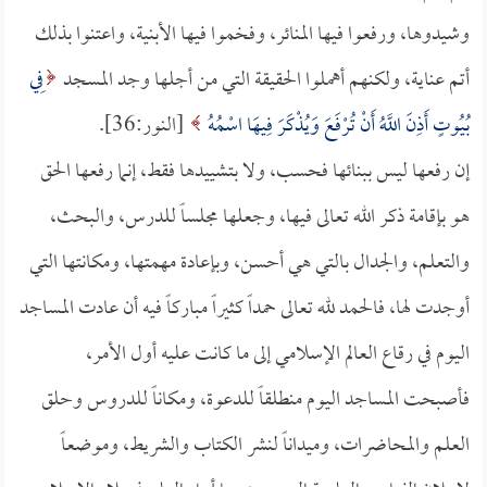
وشيدوها، ورفعوا فيها المنائر، وفخموا فيها الأبنية، واعتنوا بذلك
أتم عناية، ولكنهم أهملوا الحقيقة التي من أجلها وجد المسجد
فِي
بُيُوتٍ أَذِنَ اللَّهُ أَنْ تُرْفَعَ وَيُذْكَرَ فِيهَا اسْمُهُ
[النور:36].
إن رفعها ليس ببنائها فحسب، ولا بتشييدها فقط، إنما رفعها الحق
هو بإقامة ذكر الله تعالى فيها، وجعلها مجلساً للدرس، والبحث،
والتعلم، والجدال بالتي هي أحسن، وبإعادة مهمتها، ومكانتها التي
أوجدت لها، فالحمد لله تعالى حمداً كثيراً مباركاً فيه أن عادت المساجد
اليوم في رقاع العالم الإسلامي إلى ما كانت عليه أول الأمر،
فأصبحت المساجد اليوم منطلقاً للدعوة، ومكاناً للدروس وحلق
العلم والمحاضرات، وميداناً لنشر الكتاب والشريط، وموضعاً