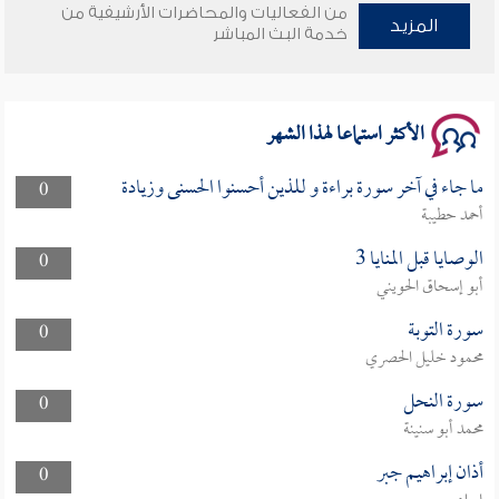
من الفعاليات والمحاضرات الأرشيفية من
المزيد
خدمة البث المباشر
وأمنهم من خوف 9
سلسلة محاضرات نفحات رمضانية 1444هـ
الأكثر استماعا لهذا الشهر
ما جاء في آخر سورة براءة و للذين أحسنوا الحسنى وزيادة
0
أحمد حطيبة
الوصايا قبل المنايا 3
0
أبو إسحاق الحويني
سورة التوبة
0
محمود خليل الحصري
سورة النحل
0
محمد أبو سنينة
أذان إبراهيم جبر
0