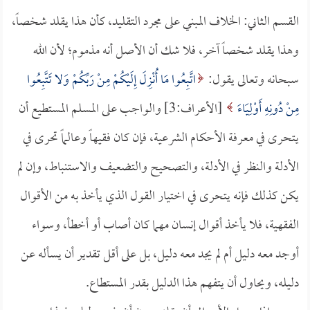
القسم الثاني: الخلاف المبني على مجرد التقليد، كأن هذا يقلد شخصاً،
وهذا يقلد شخصاً آخر، فلا شك أن الأصل أنه مذموم؛ لأن الله
سبحانه وتعالى يقول:
اتَّبِعُوا مَا أُنْزِلَ إِلَيْكُمْ مِنْ رَبِّكُمْ وَلا تَتَّبِعُوا
مِنْ دُونِهِ أَوْلِيَاءَ
[الأعراف:3] والواجب على المسلم المستطيع أن
يتحرى في معرفة الأحكام الشرعية، فإن كان فقيهاً وعالماً تحرى في
الأدلة والنظر في الأدلة، والتصحيح والتضعيف والاستنباط، وإن لم
يكن كذلك فإنه يتحرى في اختيار القول الذي يأخذ به من الأقوال
الفقهية، فلا يأخذ أقوال إنسان مهما كان أصاب أو أخطأ، وسواء
أوجد معه دليل أم لم يجد معه دليل، بل على أقل تقدير أن يسأله عن
دليله، ويحاول أن يتفهم هذا الدليل بقدر المستطاع.