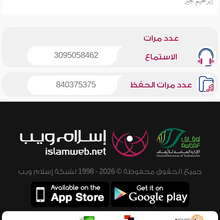
إبراهيم جبر
عدد مرات
3095058462
الاستماع
عدد مرات الحفظ
840375375
جميع الحقوق محفوظة © 2026 - 1998 لشبكة إسلام ويب