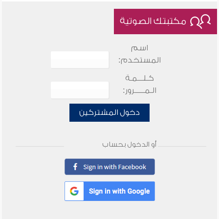
مكتبتك الصوتية
اسم
المستخدم:
كـلـــمـة
الـمـــــرور:
دخول المشتركين
أو الدخول بحساب