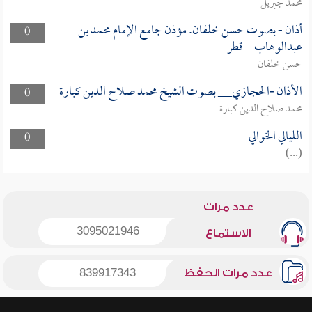
محمد جبريل
أذان - بصوت حسن خلفان. مؤذن جامع الإمام محمد بن
0
عبدالوهاب – قطر
حسن خلفان
الأذان -الحجازي__ بصوت الشيخ محمد صلاح الدين كبارة
0
محمد صلاح الدين كبارة
الليالي الخوالي
0
(...)
عدد مرات
3095021946
الاستماع
عدد مرات الحفظ
839917343