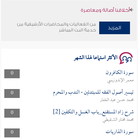
أخلاقنا أصالة ومعاصرة
وأمنهم من خوف 9
من الفعاليات والمحاضرات الأرشيفية من
المزيد
خدمة البث المباشر
سلسلة محاضرات نفحات رمضانية 1444هـ
الأكثر استماعا لهذا الشهر
سورة الكافرون
0
معمر الإندونيسي
تيسير أصول الفقه للمبتدئين - الندب والمحرم
0
محمد حسن عبد الغفار
شرح زاد المستقنع_باب الغسل والتكفين [2]
0
محمد مختار الشنقيطي
سورة الذاريات
0