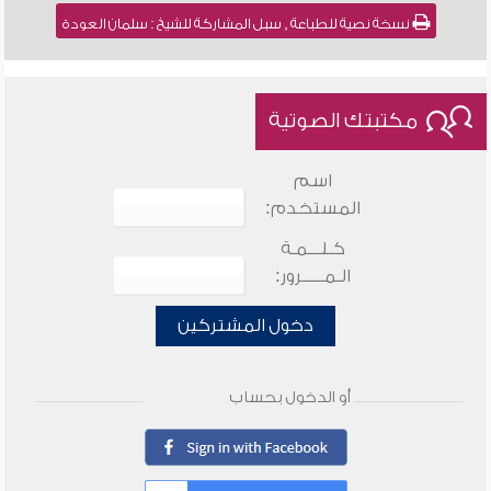
نسخة نصية للطباعة , سبل المشاركة للشيخ : سلمان العودة
مكتبتك الصوتية
اسم
المستخدم:
كـلـــمـة
الـمـــــرور:
دخول المشتركين
أو الدخول بحساب