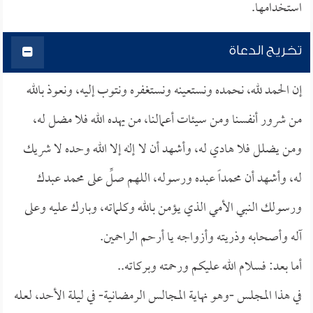
استخدامها.
تخريج الدعاة
إن الحمد لله، نحمده ونستعينه ونستغفره ونتوب إليه، ونعوذ بالله
من شرور أنفسنا ومن سيئات أعمالنا، من يهده الله فلا مضل له،
ومن يضلل فلا هادي له، وأشهد أن لا إله إلا الله وحده لا شريك
له، وأشهد أن محمداً عبده ورسوله، اللهم صلِّ على محمد عبدك
ورسولك النبي الأمي الذي يؤمن بالله وكلماته، وبارك عليه وعلى
آله وأصحابه وذريته وأزواجه يا أرحم الراحمين.
أما بعد: فسلام الله عليكم ورحمته وبركاته..
في هذا المجلس -وهو نهاية المجالس الرمضانية- في ليلة الأحد، لعله