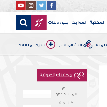
المكتبة
المواريث
بنين وبنات
علمية
البث المباشر
شارك بملفاتك
مكتبتك الصوتية
اسم
المستخدم:
كـلـــمـة