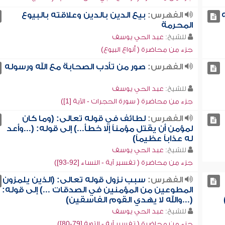
الفهرس:
بيع الدين بالدين وعلاقته بالبيوع
المحرمة
للشيخ:
عبد الحي يوسف
جزء من محاضرة ( أنواع البيوع)
الفهرس:
صور من تأدب الصحابة مع الله ورسوله
للشيخ:
عبد الحي يوسف
جزء من محاضرة ( سورة الحجرات - الآية [1])
الفهرس:
لطائف في قوله تعالى: (وما كان
لمؤمن أن يقتل مؤمناً إلا خطأ...) إلى قوله: (...وأعد
له عذاباً عظيماً)
للشيخ:
عبد الحي يوسف
جزء من محاضرة ( تفسير آية - النساء [92-93])
الفهرس:
سبب نزول قوله تعالى: (الذين يلمزون
المطوعين من المؤمنين في الصدقات ...) إلى قوله:
(...والله لا يهدي القوم الفاسقين)
للشيخ:
عبد الحي يوسف
جزء من محاضرة ( تفسير آية - التوبة [79-80])