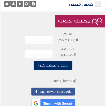
خمس قصص
مكتبتك الصوتية
اسم
المستخدم:
كـلـــمـة
الـمـــــرور:
دخول المشتركين
أو الدخول بحساب