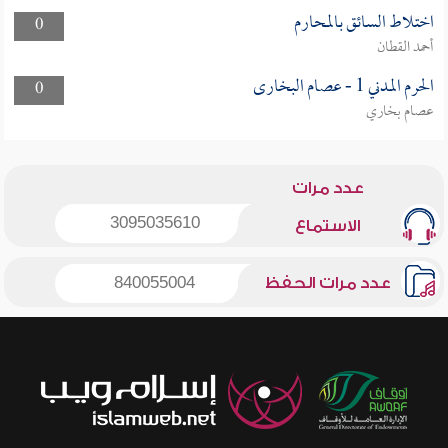
اختلاط السائق بالمحارم
0
أحمد القطان
الحرم المدني 1 - عصام البخارى
0
عصام بخاري
عدد مرات
3095035610
الاستماع
عدد مرات الحفظ
840055004