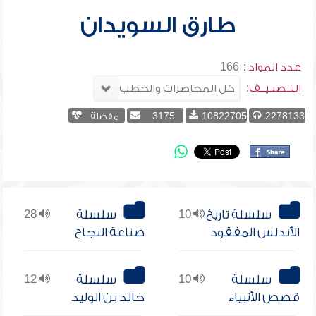
طارق السويدان
عدد المواد :
166
التــصنـيــف:
2278133
10822705
3175
مفضلة
سلسلة تاريخ
10
سلسلة
28
الأندلس المفقود
صناعة النجاح
سلسلة
10
سلسلة
12
قصص الأنبياء
خالد بن الوليد