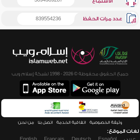
3094989287
الاستماع
عدد مرات الحفظ
839554236
جميع الحقوق محفوظة © 2026 - 1998 لشبكة إسلام ويب
وثيقة الخصوصية
اتفاقية الخدمة
اتصل بنا
من نحن
لغات الموقع:
عربي
Español
Deutsch
Français
English