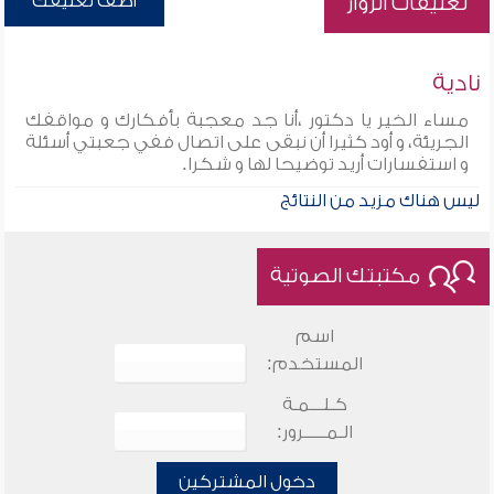
أضف تعليقك
تعليقات الزوار
نادية
مساء الخير يا دكتور ،أنا جد معجبة بأفكارك و مواقفك
الجريئة، و أود كثيرا أن نبقى على اتصال ففي جعبتي أسئلة
و استفسارات أريد توضيحا لها و شكرا.
ليس هناك مزيد من النتائج
مكتبتك الصوتية
اسم
المستخدم:
كـلـــمـة
الـمـــــرور:
دخول المشتركين