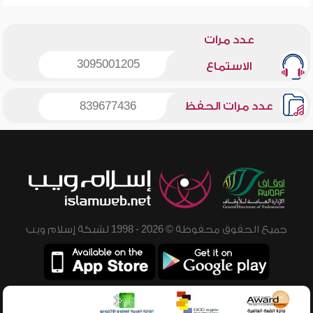
عدد مرات
3095001205
الاستماع
عدد مرات الحفظ
839677436
جميع الحقوق محفوظة © 2026 - 1998 لشبكة إسلام ويب