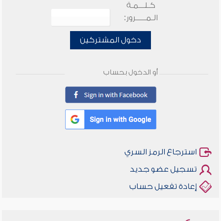
كـلـــمـة
الـمـــــرور:
دخول المشتركين
أو الدخول بحساب
استرجاع الرمز السري
تسجيل عضو جديد
إعادة تفعيل حساب