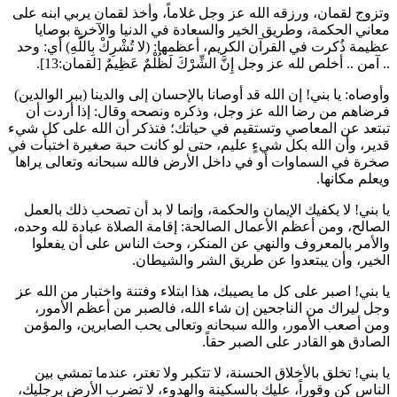
وتزوج
لقمان
، ورزقه الله عز وجل غلاماً، وأخذ
لقمان
يربي ابنه على
معاني الحكمة، وطريق الخير والسعادة في الدنيا والآخرة بوصايا
عظيمة ذُكرت في القرآن الكريم، أعظمها: (لا تُشْرِكْ بِاللَّهِ) أي: وحد
.. آمن .. أخلص لله عز وجل
إِنَّ الشِّرْكَ لَظُلْمٌ عَظِيمٌ
[لقمان:13].
وأوصاه: يا بني! إن الله قد أوصانا بالإحسان إلى والدينا (ببر الوالدين)
فرضاهم من رضا الله عز وجل، وذكره ونصحه وقال: إذا أردت أن
تبتعد عن المعاصي وتستقيم في حياتك؛ فتذكر أن الله على كل شيء
قدير، وأن الله بكل شيءٍ عليم، حتى لو كانت حبة صغيرة اختبأت في
صخرة في السماوات أو في داخل الأرض فالله سبحانه وتعالى يراها
ويعلم مكانها.
يا بني! لا يكفيك الإيمان والحكمة، وإنما لا بد أن تصحب ذلك بالعمل
الصالح، ومن أعظم الأعمال الصالحة: إقامة الصلاة عبادة لله وحده،
والأمر بالمعروف والنهي عن المنكر، وحث الناس على أن يفعلوا
الخير، وأن يبتعدوا عن طريق الشر والشيطان.
يا بني! اصبر على كل ما يصيبك، هذا ابتلاء وفتنة واختبار من الله عز
وجل ليراك من الناجحين إن شاء الله، فالصبر من أعظم الأمور،
ومن أصعب الأمور، والله سبحانه وتعالى يحب الصابرين، والمؤمن
الصادق هو القادر على الصبر حقاً.
يا بني! تخلق بالأخلاق الحسنة، لا تتكبر ولا تغتر، عندما تمشي بين
الناس كن وقوراً، عليك بالسكينة والهدوء، لا تضرب الأرض برجليك،