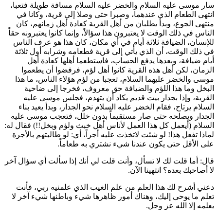
سار موسى عليه السلام والخضر عليه السلام مسافة طويلة فتعبا،
انتهى الطعام الذي عندهما، وصبرا حتى وصلا إلى قرية، وكانا في
منتهى الجوع، وبدأ يطلبان من أهل القرية كعادة أهل زمانهم، كان
الناس في ذلك الوقت لا يعتبرون هذا سؤالاً، وإنما كانوا يعتبرونه حقاً
للإنسان، الضيافة ثلاثة أيام في أي مكان، كان هذا هو عرف الناس
في ذلك الوقت، أن الذي يأتي إلى قرية فطعامه وشرابه أول ثلاثة
أيام ضيافة، وبعدها يدفع الحساب، فاستطعما أهلها كعادة أهل
الزمان، لكن أهل هذه القرية كانوا أهل لؤم، فرفضوا أن يطعموا
موسى والخضر عليهما السلام، تعجبا من لؤم هؤلاء الناس، ما هذا
البخل وما هذا اللؤم والضيافة حق معروف، فخرجا إلى ضاحية
القرية، وإذا بجدار بيت قديم يكاد أن يتهدم، فجلس موسى عليه
السلام يرتاح، فقام الخضر عليه السلام نحو الجدار، وبدأ يعيد بناء
الجدار ويصلحه حتى صار مستقيماً بدون خلل، فتعجب موسى عليه
السلام (أيعمل كل هذا العمل لأناس أهل خبث ولؤم وبخل!!) فقال له:
لماذا تفعل هذا! لو شئت لاتخذت عليه أجراً، أي: لو طالبتهم بالأجرة
على الأقل حتى يكون عندنا شيء نشتري به طعاماً.
قال: أما قلت لك لا تسأل، وأنت قلت لي أنك إذا سألت أي سؤال آخر
لا أصاحبك بعده؟ انتهينا الآن.
دعني أشرح لك هذا العلم من علم الغيب الذي علمنيه ربي، فأنت
تعلم ما يوحى إليك، وهناك أمور ظاهرها شيء وباطنها شيء آخر لا
يعلمه إلا الله عز وجل.