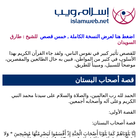
اضغط هنا لعرض النسخة الكاملة , خمس قصص
للشيخ : طارق
السويدان
للقصص تأثير كبير في نفوس الناس، ولقد جاء القرآن الكريم بهذا
الأسلوب في كثير من المواطن، فبين به حال الطائعين والمقصرين،
موضحاً للسبيل، ومبيناً للطريق.
قصة أصحاب البستان
الحمد لله رب العالمين، والصلاة والسلام على سيدنا محمد النبي
الكريم وعلى آله وأصحابه أجمعين.
القصة الأولى:
قصة أصحاب البستان:
إِنَّا بَلَوْنَاهُمْ كَمَا بَلَوْنَا أَصْحَابَ الْجَنَّةِ إِذْ أَقْسَمُوا لَيَصْرِمُنَّهَا مُصْبِحِينَ
*
وَلا