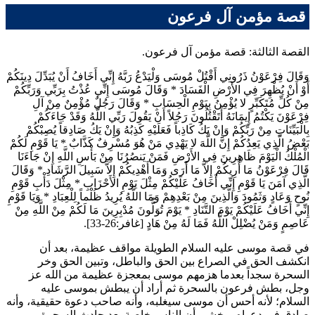
قصة مؤمن آل فرعون
القصة الثالثة: قصة مؤمن آل فرعون.
وَقَالَ فِرْعَوْنُ ذَرُونِي أَقْتُلْ مُوسَى وَلْيَدْعُ رَبَّهُ إِنِّي أَخَافُ أَنْ يُبَدِّلَ دِينَكُمْ
أَوْ أَنْ يُظْهِرَ فِي الأَرْضِ الْفَسَادَ
*
وَقَالَ مُوسَى إِنِّي عُذْتُ بِرَبِّي وَرَبِّكُمْ
مِنْ كُلِّ مُتَكَبِّرٍ لا يُؤْمِنُ بِيَوْمِ الْحِسَابِ
*
وَقَالَ رَجُلٌ مُؤْمِنٌ مِنْ آلِ
فِرْعَوْنَ يَكْتُمُ إِيمَانَهُ أَتَقْتُلُونَ رَجُلاً أَنْ يَقُولَ رَبِّي اللَّهُ وَقَدْ جَاءَكُمْ
بِالْبَيِّنَاتِ مِنْ رَبِّكُمْ وَإِنْ يَكُ كَاذِباً فَعَلَيْهِ كَذِبُهُ وَإِنْ يَكُ صَادِقاً يُصِبْكُمْ
بَعْضُ الَّذِي يَعِدُكُمْ إِنَّ اللَّهَ لا يَهْدِي مَنْ هُوَ مُسْرِفٌ كَذَّابٌ
*
يَا قَوْمِ لَكُمْ
الْمُلْكُ الْيَوْمَ ظَاهِرِينَ فِي الأَرْضِ فَمَنْ يَنصُرُنَا مِنْ بَأْسِ اللَّهِ إِنْ جَاءَنَا
قَالَ فِرْعَوْنُ مَا أُرِيكُمْ إِلاَّ مَا أَرَى وَمَا أَهْدِيكُمْ إِلاَّ سَبِيلَ الرَّشَادِ
*
وَقَالَ
الَّذِي آمَنَ يَا قَوْمِ إِنِّي أَخَافُ عَلَيْكُمْ مِثْلَ يَوْمِ الأَحْزَابِ
*
مِثْلَ دَأْبِ قَوْمِ
نُوحٍ وَعَادٍ وَثَمُودَ وَالَّذِينَ مِنْ بَعْدِهِمْ وَمَا اللَّهُ يُرِيدُ ظُلْماً لِلْعِبَادِ
*
وَيَا قَوْمِ
إِنِّي أَخَافُ عَلَيْكُمْ يَوْمَ التَّنَادِ
*
يَوْمَ تُوَلُّونَ مُدْبِرِينَ مَا لَكُمْ مِنْ اللَّهِ مِنْ
عَاصِمٍ وَمَنْ يُضْلِلْ اللَّهُ فَمَا لَهُ مِنْ هَادٍ
[غافر:26-33].
في قصة موسى عليه السلام الطويلة مواقف عظيمة، بعد أن
انكشف الحق في الصراع بين الحق والباطل، وتبين الحق وخر
السحرة سجداً بعدما هزمهم موسى بمعجزة عظيمة من الله عز
وجل، بطش فرعون بالسحرة ثم أراد أن يبطش بموسى عليه
السلام؛ لأنه أحس أن موسى سيغلبه، وأنه صاحب دعوة حقيقية، وأنه
صادق في دعواه، وخشي أن الناس خاصة بعد حادث السحرة