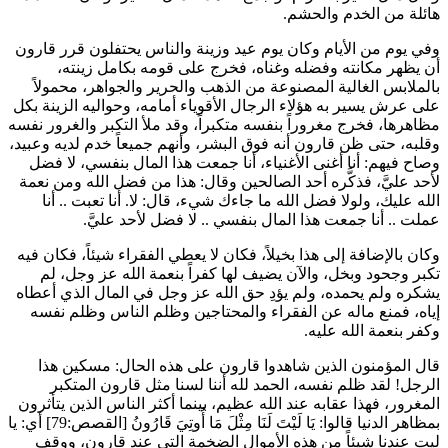
هائلة من الخدم والحشم.
وفي يوم من الأيام وكان يوم عيد وزينة والناس يحتفلون قرر
قارون
أن يظهر مكانته وفضله وغناه، فخرج على قومه بكامل زينته،
بالملابس الغالية المصنوعة من الذهب والحرير والجواهر، محمولاً
على عرش يسير به هؤلاء الرجال الأقوياء أمامه، وحواليه الزينة بكل
مظاهرها، فخرج مغروراً بنفسه متكبراً، وقد ملأ التكبر والغرور نفسه
وقلبه، حتى ظن
قارون
أنه فوق البشر، وأنهم جميعاً خدم لديه وعبيد،
وصاح فيهم: أنا أغنى الأغنياء، أنا جمعت هذا المال بنفسي، لا فضل
لأحد عليَّ، فذكَّره أحد الصالحين وقال: هذا من فضل الله ومن نعمة
الله عليك، ولولا فضل الله ما جاءك شيء، قال: لا. أنا تعبت .. أنا
عملت .. أنا جمعت هذا المال بنفسي .. لا فضل لأحد عليَّ.
وكان بالإضافة إلى هذا بخيلاً، فكان لا يعطي الفقراء شيئاً، فكان فيه
تكبر وجحود وبخل، والآن يضيف لها كفراً بنعمة الله عز وجل، لم
يشكره ولم يحمده، ولم يؤدِ حق الله عز وجل في المال الذي أعطاه
إياه، فمنع ماله عن الفقراء والمحتاجين وظلم الناس وظلم نفسه
وكفر بنعمة الله عليه.
قال المؤمنون الذين شاهدوا
قارون
على هذه الحال: مسكين هذا
الرجل! لقد ظلم نفسه، الحمد لله أننا لسنا مثل
قارون
المتكبر
المغرور، فهذا عقابه عند الله عظيم، بينما أكثر الناس الذين يتأثرون
بمظاهر الدنيا قالوا: يَا لَيْتَ لَنَا مِثْلَ مَا أُوتِيَ قَارُونُ [القصص:79] أي: يا
ليت عندنا شيئاً من هذه الأموال الضخمة التي عند
قارون
، ووقف