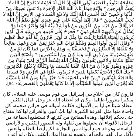
مَفَاتِحَهُ لَتَنُوءُ بِالْعُصْبَةِ أُولِي الْقُوَّةِ إِذْ قَالَ لَهُ قَوْمُهُ لا تَفْرَحْ إِنَّ اللَّهَ لا
يُحِبُّ الْفَرِحِينَ
*
وَابْتَغِ فِيمَا آتَاكَ اللَّهُ الدَّارَ الآخِرَةَ وَلا تَنسَ نَصِيبَكَ مِنْ
الدُّنْيَا وَأَحْسِنْ كَمَا أَحْسَنَ اللَّهُ إِلَيْكَ وَلا تَبْغِ الْفَسَادَ فِي الأَرْضِ إِنَّ اللَّهَ لا
يُحِبُّ الْمُفْسِدِينَ
*
قَالَ إِنَّمَا أُوتِيتُهُ عَلَى عِلْمٍ عِندِي أَوَلَمْ يَعْلَمْ أَنَّ اللَّهَ
قَدْ أَهْلَكَ مِنْ قَبْلِهِ مِنْ القُرُونِ مَنْ هُوَ أَشَدُّ مِنْهُ قُوَّةً وَأَكْثَرُ جَمْعاً وَلا
يُسْأَلُ عَنْ ذُنُوبِهِمْ الْمُجْرِمُونَ
*
فَخَرَجَ عَلَى قَوْمِهِ فِي زِينَتِهِ قَالَ الَّذِينَ
يُرِيدُونَ الْحَيَاةَ الدُّنيَا يَا لَيْتَ لَنَا مِثْلَ مَا أُوتِيَ قَارُونُ إِنَّهُ لَذُو حَظٍّ عَظِيمٍ
*
وَقَالَ الَّذِينَ أُوتُوا الْعِلْمَ وَيْلَكُمْ ثَوَابُ اللَّهِ خَيْرٌ لِمَنْ آمَنَ وَعَمِلَ صَالِحاً
وَلا يُلَقَّاهَا إِلاَّ الصَّابِرُونَ
*
فَخَسَفْنَا بِهِ وَبِدَارِهِ الأَرْضَ فَمَا كَانَ لَهُ مِنْ
فِئَةٍ يَنصُرُونَهُ مِنْ دُونِ اللَّهِ وَمَا كَانَ مِنْ المُنْتَصِرِينَ
*
وَأَصْبَحَ الَّذِينَ
تَمَنَّوْا مَكَانَهُ بِالأَمْسِ يَقُولُونَ وَيْكَأَنَّ اللَّهَ يَبْسُطُ الرِّزْقَ لِمَنْ يَشَاءُ مِنْ
عِبَادِهِ وَيَقْدِرُ لَوْلا أَنْ مَنَّ اللَّهُ عَلَيْنَا لَخَسَفَ بِنَا وَيْكَأَنَّهُ لا يُفْلِحُ الْكَافِرُونَ
*
تِلْكَ الدَّارُ الآخِرَةُ نَجْعَلُهَا لِلَّذِينَ لا يُرِيدُونَ عُلُوّاً فِي الأَرْضِ وَلا فَسَاداً
وَالْعَاقِبَةُ لِلْمُتَّقِينَ
*
مَنْ جَاءَ بِالْحَسَنَةِ فَلَهُ خَيْرٌ مِنْهَا وَمَنْ جَاءَ بِالسَّيِّئَةِ
فَلا يُجْزَى الَّذِينَ عَمِلُوا السَّيِّئَاتِ إِلاَّ مَا كَانُوا يَعْمَلُونَ
[القصص:76-84].
قارون
كان من أعلام بني إسرائيل من قوم موسى عليه السلام، كان
متكبراً مغروراً ظالماً، وكان قد أعطاه الله عز وجل المال الكثير،
أعطاه شيئاً خيالياً من الأموال، فكانت أمواله في خزائن ضخمة، كل
واحدة منها مثل الغرفة الكبيرة، لها بابٌ كبير، والخزائن لها كذا مفتاح
حتى يحكم إغلاقها، وهذه المفاتيح من كثرتها لا تستطيع الجماعة من
الرجال الأقوياء أن يحملوها من ثقلها، وله القصور الكثيرة والأراضي
الواسعة، وهو قد جمع أمواله من التجارة، لكن أيضاً بالظلم والغش
وأكل مال الغير بالحرام، وتجمع له هذا المال الكثير، وكان له أعداد