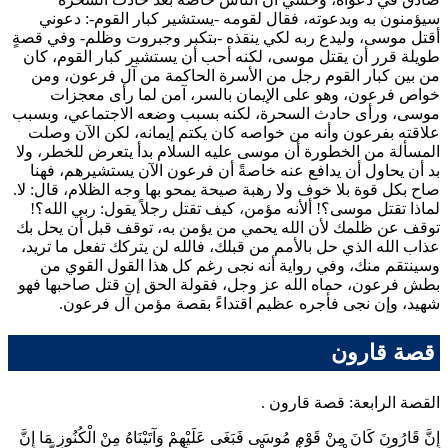
سيؤمنون به وبدعوته، فقال لقومه -يستشير كبار القوم-: دعوني
أقتل موسى، وليدع ربه لكي ينقذه -بتكبر وجبروت وظلم- وفي قصةٍ
طويلة قرر أن يقتل موسى، لكنه أحب أن يستشير كبار القوم، كان
من بين كبار القوم رجل من الأسرة الحاكمة من آل فرعون، ومن
خواص فرعون، وهو على الإيمان بالسر، آمن لما رأى معجزات
موسى، ورأى حادث السحرة، لكنه بسبب وضعه الاجتماعي، وبسبب
علاقته بفرعون وأنه من خواصه كان يكتم إيمانه، لكن الآن وصلت
المسألة من الخطورة أن موسى عليه السلام بدأ يتعرض للخطر، ولا
بد أن يحاول أن يدافع عنه خاصةً أن فرعون الآن يستشيرهم، فهنا
صاح بكل قوة بلا خوف ولا رهبة صيحة يمحو بها وجه الظلام، قال: لا.
لماذا تقتل موسى؟! ألأنه مؤمن، كيف تقتل رجلاً يقول: ربي الله؟!
توقف عن ظلمك لأن الله يحمي من يؤمن به، توقف قبل أن يحل بك
عذاب الله الذي حل بالأمم من قبلك، فالله لن يتركك تفعل ما تريد،
وسينتقم منك، وفي رواية أنه نجى رغم كل هذا القول القوي من
بطش فرعون، حماه الله عز وجل، فقولة الحق إن قتل صاحبها فهو
شهيد، وإن نجى فأجره عظيم اقتداءً بقصة مؤمن آل فرعون.
قصة قارون
القصة الرابعة: قصة
قارون
.
إِنَّ قَارُونَ كَانَ مِنْ قَوْمِ مُوسَى فَبَغَى عَلَيْهِمْ وَآتَيْنَاهُ مِنْ الْكُنُوزِ مَا إِنَّ