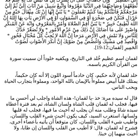
تُطِعْهُمَا وَصَاحِبْهُمَا فِي الدُّنْيَا مَعْرُوفاً وَاتَّبِعْ سَبِيلَ مَنْ أَنَابَ إِلَيَّ ثُمَّ إِلَيَّ
مَرْجِعُكُمْ فَأُنَبِّئُكُمْ بِمَا كُنتُمْ تَعْمَلُونَ
*
يَا بُنَيَّ إِنَّهَا إِنْ تَكُ مِثْقَالَ حَبَّةٍ مِنْ
خَرْدَلٍ فَتَكُنْ فِي صَخْرَةٍ أَوْ فِي السَّمَوَاتِ أَوْ فِي الأَرْضِ يَأْتِ بِهَا اللَّهُ إِنَّ
اللَّهَ لَطِيفٌ خَبِيرٌ
*
يَا بُنَيَّ أَقِمْ الصَّلاةَ وَأْمُرْ بِالْمَعْرُوفِ وَانْهَ عَنْ الْمُنكَرِ
وَاصْبِرْ عَلَى مَا أَصَابَكَ إِنَّ ذَلِكَ مِنْ عَزْمِ الأُمُورِ
*
وَلا تُصَعِّرْ خَدَّكَ
لِلنَّاسِ وَلا تَمْشِ فِي الأَرْضِ مَرَحاً إِنَّ اللَّهَ لا يُحِبُّ كُلَّ مُخْتَالٍ فَخُورٍ
*
وَاقْصِدْ فِي مَشْيِكَ وَاغْضُضْ مِنْ صَوْتِكَ إِنَّ أَنكَرَ الأَصْوَاتِ لَصَوْتُ
الْحَمِيرِ
[لقمان:12-19].
لقمان
اسم عظيم خُلد في التاريخ، ويكفيه خلوداً أن سميت سورة
من القرآن الكريم باسمه.
خلد
لقمان
لأنه حكيم، كان خادماً أسود اللون إلا أنه كان حكيماً،
يمتلك قلباً أبيض مملوءاً بالإيمان بالله الواحد، ومملوءاً بتجارب الحياة
وبحب الناس.
قال له سيده مرة: خذ -يا
لقمان
!- هذه الشاة واجلب لي أحسن ما
فيها، فجلب له
لقمان
قلب الشاة ولسان الشاة، ثم بعد فترة أعطاه
سيده شاةً وطلب منه أن يجلب له أخبث ما فيها، فجلب له قلبها
ولسانها، استغرب السيد، كيف يكون أخبث شيء القلب واللسان،
وأطيب شيء القلب واللسان، كان متوقعاً أن يأتيه بأعضاء أخرى،
فشرح له
لقمان
، قال: لا أطيب من القلب واللسان إن طابا، ولا
أخبث منهما إن خبثا.