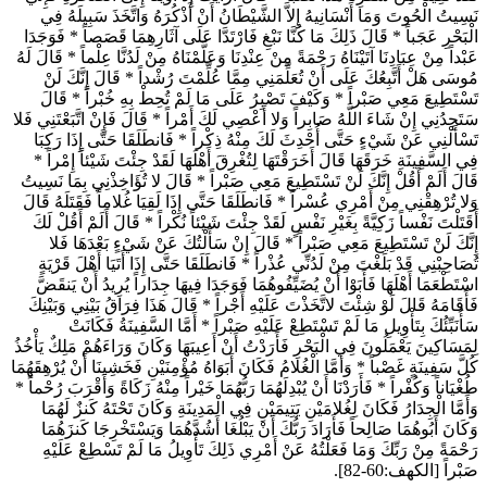
نَسِيتُ الْحُوتَ وَمَا أَنْسَانِيهُ إِلاَّ الشَّيْطَانُ أَنْ أَذْكُرَهُ وَاتَّخَذَ سَبِيلَهُ فِي
الْبَحْرِ عَجَباً
*
قَالَ ذَلِكَ مَا كُنَّا نَبْغِ فَارْتَدَّا عَلَى آثَارِهِمَا قَصَصاً
*
فَوَجَدَا
عَبْداً مِنْ عِبَادِنَا آتَيْنَاهُ رَحْمَةً مِنْ عِنْدِنَا وَعَلَّمْنَاهُ مِنْ لَدُنَّا عِلْماً
*
قَالَ لَهُ
مُوسَى هَلْ أَتَّبِعُكَ عَلَى أَنْ تُعَلِّمَنِي مِمَّا عُلِّمْتَ رُشْداً
*
قَالَ إِنَّكَ لَنْ
تَسْتَطِيعَ مَعِي صَبْراً
*
وَكَيْفَ تَصْبِرُ عَلَى مَا لَمْ تُحِطْ بِهِ خُبْراً
*
قَالَ
سَتَجِدُنِي إِنْ شَاءَ اللَّهُ صَابِراً وَلا أَعْصِي لَكَ أَمْراً
*
قَالَ فَإِنْ اتَّبَعْتَنِي فَلا
تَسْأَلْنِي عَنْ شَيْءٍ حَتَّى أُحْدِثَ لَكَ مِنْهُ ذِكْراً
*
فَانطَلَقَا حَتَّى إِذَا رَكِبَا
فِي السَّفِينَةِ خَرَقَهَا قَالَ أَخَرَقْتَهَا لِتُغْرِقَ أَهْلَهَا لَقَدْ جِئْتَ شَيْئاً إِمْراً
*
قَالَ أَلَمْ أَقُلْ إِنَّكَ لَنْ تَسْتَطِيعَ مَعِي صَبْراً
*
قَالَ لا تُؤَاخِذْنِي بِمَا نَسِيتُ
وَلا تُرْهِقْنِي مِنْ أَمْرِي عُسْراً
*
فَانطَلَقَا حَتَّى إِذَا لَقِيَا غُلاماً فَقَتَلَهُ قَالَ
أَقَتَلْتَ نَفْساً زَكِيَّةً بِغَيْرِ نَفْسٍ لَقَدْ جِئْتَ شَيْئاً نُكْراً
*
قَالَ أَلَمْ أَقُلْ لَكَ
إِنَّكَ لَنْ تَسْتَطِيعَ مَعِي صَبْراً
*
قَالَ إِنْ سَأَلْتُكَ عَنْ شَيْءٍ بَعْدَهَا فَلا
تُصَاحِبْنِي قَدْ بَلَغْتَ مِنْ لَدُنِّي عُذْراً
*
فَانطَلَقَا حَتَّى إِذَا أَتَيَا أَهْلَ قَرْيَةٍ
اسْتَطْعَمَا أَهْلَهَا فَأَبَوْا أَنْ يُضَيِّفُوهُمَا فَوَجَدَا فِيهَا جِدَاراً يُرِيدُ أَنْ يَنقَضَّ
فَأَقَامَهُ قَالَ لَوْ شِئْتَ لاتَّخَذْتَ عَلَيْهِ أَجْراً
*
قَالَ هَذَا فِرَاقُ بَيْنِي وَبَيْنِكَ
سَأُنَبِّئُكَ بِتَأْوِيلِ مَا لَمْ تَسْتَطِعْ عَلَيْهِ صَبْراً
*
أَمَّا السَّفِينَةُ فَكَانَتْ
لِمَسَاكِينَ يَعْمَلُونَ فِي الْبَحْرِ فَأَرَدْتُ أَنْ أَعِيبَهَا وَكَانَ وَرَاءَهُمْ مَلِكٌ يَأْخُذُ
كُلَّ سَفِينَةٍ غَصْباً
*
وَأَمَّا الْغُلامُ فَكَانَ أَبَوَاهُ مُؤْمِنَيْنِ فَخَشِينَا أَنْ يُرْهِقَهُمَا
طُغْيَاناً وَكُفْراً
*
فَأَرَدْنَا أَنْ يُبْدِلَهُمَا رَبُّهُمَا خَيْراً مِنْهُ زَكَاةً وَأَقْرَبَ رُحْماً
*
وَأَمَّا الْجِدَارُ فَكَانَ لِغُلامَيْنِ يَتِيمَيْنِ فِي الْمَدِينَةِ وَكَانَ تَحْتَهُ كَنزٌ لَهُمَا
وَكَانَ أَبُوهُمَا صَالِحاً فَأَرَادَ رَبُّكَ أَنْ يَبْلُغَا أَشُدَّهُمَا وَيَسْتَخْرِجَا كَنزَهُمَا
رَحْمَةً مِنْ رَبِّكَ وَمَا فَعَلْتُهُ عَنْ أَمْرِي ذَلِكَ تَأْوِيلُ مَا لَمْ تَسْطِعْ عَلَيْهِ
صَبْراً
[الكهف:60-82].