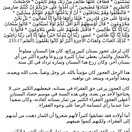
يَسْتَثْنُونَ
*
فَطَافَ عَلَيْهَا طَائِفٌ مِنْ رَبِّكَ وَهُمْ نَائِمُونَ
*
فَأَصْبَحَتْ
كَالصَّرِيمِ
*
فَتَنَادَوْا مُصْبِحِينَ
*
أَنِ اغْدُوا عَلَى حَرْثِكُمْ إِنْ كُنْتُمْ صَارِمِينَ
*
فَانْطَلَقُوا وَهُمْ يَتَخَافَتُونَ
*
أَنْ لا يَدْخُلَنَّهَا الْيَوْمَ عَلَيْكُمْ مِسْكِينٌ
*
وَغَدَوْا عَلَى حَرْدٍ قَادِرِينَ
*
فَلَمَّا رَأَوْهَا قَالُوا إِنَّا لَضَالُّونَ
*
بَلْ نَحْنُ
مَحْرُومُونَ
*
قَالَ أَوْسَطُهُمْ أَلَمْ أَقُلْ لَكُمْ لَوْلا تُسَبِّحُونَ
*
قَالُوا سُبْحَانَ
رَبِّنَا إِنَّا كُنَّا ظَالِمِينَ
*
فَأَقْبَلَ بَعْضُهُمْ عَلَى بَعْضٍ يَتَلاوَمُونَ
*
قَالُوا يَا
وَيْلَنَا إِنَّا كُنَّا طَاغِينَ
*
عَسَى رَبُّنَا أَنْ يُبْدِلَنَا خَيْراً مِنْهَا إِنَّا إِلَى رَبِّنَا رَاغِبُونَ
*
كَذَلِكَ الْعَذَابُ وَلَعَذَابُ الْآخِرَةِ أَكْبَرُ لَوْ كَانُوا يَعْلَمُونَ
[القلم:17-33].
كان لرجل عجوز بستان كبير ورائع، كان هذا البستان مملوءاً
بالأشجار والثمار، يعطي ثماراً كثيرة وزروعاً وفيرة أكثر من أي
بستان آخر، وكان زرع هذا البستان وثماره تزداد في كل سنة.
هذا الرجل العجوز كان مؤمناً بالله عز وجل وتقياً، يحب الله ويعبده،
وينفذ أوامره، ويبتعد عن نواهيه.
كان العجوز يرعى حق الفقراء في بستانه، فيعطيهم الكثير حتى لا
يحتاجوا لأحد من بعده، وفي هذه السنة في موسم حصاد البستان
أعطى العجوز الفقراء الكثير من ثمار بستانه كعادته، وكان سعيداً
جداً عندما رأى ابتسامة الرضا على وجوه الفقراء.
أما أولاده فقد تضايقوا كثيراً لأنهم شعروا أن الثمار ذهبت من أيديهم
إلى الفقراء، ولكنهم كتموا ضيقهم.
أخذ كل من الفقراء نصيبه، وبقي من ثمار البستان الشيء الكثير،