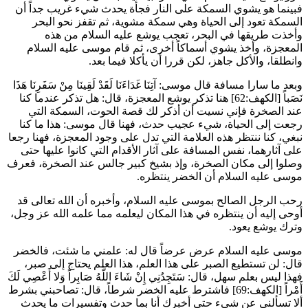
فبينما هو يشوي السمكة على النار فجأة يحدث شيء غريب جداً أن
السمكة تعود إلى الحياة وهي سمكة مشوية، ثم تقفز نحو البحر
وأخذت طريقها في البحر، تعجب يوشع عليه السلام من هذه
المعجزة، وأخذ يشوي أسماكاً أخرى، ثم قام موسى عليه السلام
وانطلقا، والأكل جاهز، لكن قررا أن يأكلا فيما بعد.
وبعد ما سارا مسافة قال موسى:
آتِنَا غَدَاءَنَا لَقَدْ لَقِينَا مِنْ سَفَرِنَا هَذَا
نَصَباً
[الكهف:62] هنا تذكر يوشع المعجزة، قال: هل تذكر عندما كنا
عند الصخرة فإني نسيت أن أذكر لك قصة الحوت، السمكة التي
رجعت إلى الحياة، شيء عجيب حدث، فهنا قال موسى: هذا ما كنا
نبغي، كنا ننتظر هذه العلامة التي تدل على وجود المعجزة، فهنا رجعا
على آثارهما، نفس المسافة على آثار الأقدام التي كانوا عليها حتى
وصلوا إلى مكان الصخرة، وإذ بشيخ كبير جالس عند الصخرة، فعرف
موسى عليه السلام أن الخضر ينتظره.
رحب الرجل الصالح بموسى عليه السلام، وأخبره أن الله تعالى قد
أوحى إليه أن ينتظره في هذا المكان ليعلمه مما علمه الله عز وجل،
وترك يوشع يعود.
موسى عليه السلام عرض عرضاً قال له: علمني ما شئت، فالخضر
قال: لن تستطيع الصبر على هذا العلم، هذا العلم يحتاج إلى صبر،
فهذا ليس بعلم سهل، قال:
سَتَجِدُنِي إِنْ شَاءَ اللَّهُ صَابِراً وَلا أَعْصِي لَكَ
أَمْراً
[الكهف:69] فاشترط عليه الخضر شرطاً، قال: تصاحبني بشرط
ألا تسألني عن شيء حتى أخبرك أنا بما حدث وتفسيرات ما يحدث