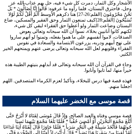
الأشجار وكل الثمار، دمرت كل شيء فيه، حل بهم عذاب الله عز
وجل، فاحترق البستان، فلما رأوه ما عرفوه:
قَالُوا إِنَّا لَضَالُّونَ
*
بَلْ
نَحْنُ مَحْرُومُونَ
[القلم:26-27] هنا ذكرهم الأوسط
أَلَمْ أَقُلْ لَكُمْ لَوْلا
تُسَبِّحُونَ
[القلم:28]كيف تمنعون الثمار وحق الفقير والمسكين، ضاع
البستان وضاعت الثمار ولو أعطوا حق الفقراء لبقي كل شيء،
لكنهم كانوا أنانيين بخلاء، نسوا أن الله سبحانه وتعالى يعوض
الصدقات، لاموا أنفسهم على ما هموا بفعله، وتمنوا لو أنهم ساروا
على نهج أبيهم ودربه، يزرعون الابتسامة والسعادة في نفوس
الفقراء وقلوبهم لعل الله سبحانه وتعالى يرضى عنهم ويمنحهم الخير
الكثير.
وجاء في القرآن أن الله سبحانه وتعالى قد أبدلهم بنيتهم الطيبة هذه
خيراً منها، لما تابوا وأنابوا.
فهذه قصة فيها درس للبخلاء، وتأكيدٌ لعزم الكرماء المتصدقين. اللهم
اجعلنا منهم.
قصة موسى مع الخضر عليهما السلام
قصة موسى وفتاه والعبد الصالح،
وَإِذْ قَالَ مُوسَى لِفَتَاهُ لا أَبْرَحُ حَتَّى
أَبْلُغَ مَجْمَعَ الْبَحْرَيْنِ أَوْ أَمْضِيَ حُقُباً
*
فَلَمَّا بَلَغَا مَجْمَعَ بَيْنِهِمَا نَسِيَا
حُوتَهُمَا فَاتَّخَذَ سَبِيلَهُ فِي الْبَحْرِ سَرَباً
*
فَلَمَّا جَاوَزَا قَالَ لِفَتَاهُ آتِنَا غَدَاءَنَا
لَقَدْ لَقِينَا مِنْ سَفَرِنَا هَذَا نَصَباً
*
قَالَ أَرَأَيْتَ إِذْ أَوَيْنَا إِلَى الصَّخْرَةِ فَإِنِّي