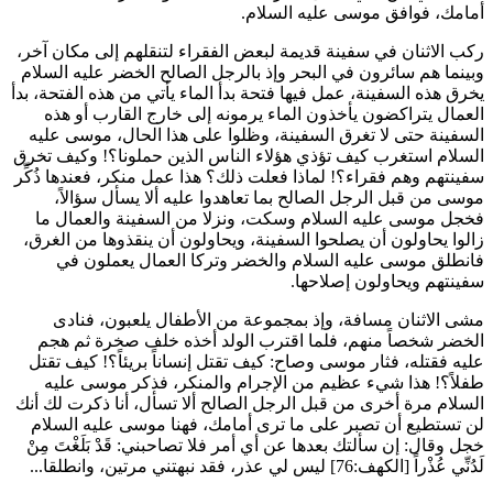
أمامك، فوافق موسى عليه السلام.
ركب الاثنان في سفينة قديمة لبعض الفقراء لتنقلهم إلى مكان آخر،
وبينما هم سائرون في البحر وإذ بالرجل الصالح الخضر عليه السلام
يخرق هذه السفينة، عمل فيها فتحة بدأ الماء يأتي من هذه الفتحة، بدأ
العمال يتراكضون يأخذون الماء يرمونه إلى خارج القارب أو هذه
السفينة حتى لا تغرق السفينة، وظلوا على هذا الحال، موسى عليه
السلام استغرب كيف تؤذي هؤلاء الناس الذين حملونا؟! وكيف تخرق
سفينتهم وهم فقراء؟! لماذا فعلت ذلك؟ هذا عمل منكر، فعندها ذُكِّر
موسى من قبل الرجل الصالح بما تعاهدوا عليه ألا يسأل سؤالاً،
فخجل موسى عليه السلام وسكت، ونزلا من السفينة والعمال ما
زالوا يحاولون أن يصلحوا السفينة، ويحاولون أن ينقذوها من الغرق،
فانطلق موسى عليه السلام والخضر وتركا العمال يعملون في
سفينتهم ويحاولون إصلاحها.
مشى الاثنان مسافة، وإذ بمجموعة من الأطفال يلعبون، فنادى
الخضر شخصاً منهم، فلما اقترب الولد أخذه خلف صخرة ثم هجم
عليه فقتله، فثار موسى وصاح: كيف تقتل إنساناً بريئاً؟! كيف تقتل
طفلاً؟! هذا شيء عظيم من الإجرام والمنكر، فذكر موسى عليه
السلام مرة أخرى من قبل الرجل الصالح ألا تسأل، أنا ذكرت لك أنك
لن تستطيع أن تصبر على ما ترى أمامك، فهنا موسى عليه السلام
خجل وقال: إن سألتك بعدها عن أي أمر فلا تصاحبني:
قَدْ بَلَغْتَ مِنْ
لَدُنِّي عُذْراً
[الكهف:76] ليس لي عذر، فقد نبهتني مرتين، وانطلقا...