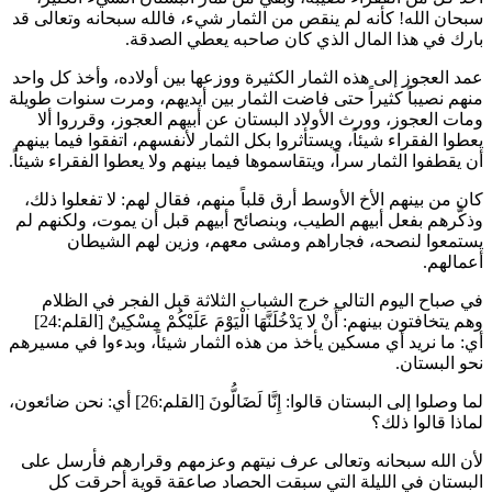
سبحان الله! كأنه لم ينقص من الثمار شيء، فالله سبحانه وتعالى قد
بارك في هذا المال الذي كان صاحبه يعطي الصدقة.
عمد العجوز إلى هذه الثمار الكثيرة ووزعها بين أولاده، وأخذ كل واحد
منهم نصيباً كثيراً حتى فاضت الثمار بين أيديهم، ومرت سنوات طويلة
ومات العجوز، وورث الأولاد البستان عن أبيهم العجوز، وقرروا ألا
يعطوا الفقراء شيئاً، ويستأثروا بكل الثمار لأنفسهم، اتفقوا فيما بينهم
أن يقطفوا الثمار سراً، ويتقاسموها فيما بينهم ولا يعطوا الفقراء شيئاً.
كان من بينهم الأخ الأوسط أرق قلباً منهم، فقال لهم: لا تفعلوا ذلك،
وذكَّرهم بفعل أبيهم الطيب، وبنصائح أبيهم قبل أن يموت، ولكنهم لم
يستمعوا لنصحه، فجاراهم ومشى معهم، وزين لهم الشيطان
أعمالهم.
في صباح اليوم التالي خرج الشباب الثلاثة قبل الفجر في الظلام
وهم يتخافتون بينهم:
أَنْ لا يَدْخُلَنَّهَا الْيَوْمَ عَلَيْكُمْ مِسْكِينٌ
[القلم:24]
أي: ما نريد أي مسكين يأخذ من هذه الثمار شيئاً، وبدءوا في مسيرهم
نحو البستان.
لما وصلوا إلى البستان قالوا: إِنَّا لَضَالُّونَ [القلم:26] أي: نحن ضائعون،
لماذا قالوا ذلك؟
لأن الله سبحانه وتعالى عرف نيتهم وعزمهم وقرارهم فأرسل على
البستان في الليلة التي سبقت الحصاد صاعقة قوية أحرقت كل