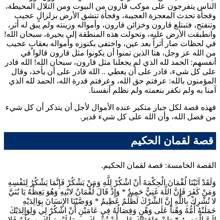
الناس يتفرجون على موكب
قارون
من البيوت ومن التلال المحيطة،
وفجأة تحدث المعجزة العجيبة، وفجأة تنشق الأرض بزلزالٍ عجيب
وتنفتح، فتبتلع
قارون
وخزائن
قارون
، وأمواله وزينته ولم يبق له أثر،
وانطبقت الأرض عليه، وتحولت هذه المنطقة إلى بحيرة، سبحان الله!
في لحظات صار أثراً بعد عين، واختفى بكنوزه وأمواله بعقابٍ عجيب
من الله عز وجل، هنا الذين تمنوا أن يكونوا مثل
قارون
قالوا في
أنفسهم: الحمد لله الذي لم يجعلنا مثل
قارون
، سبحان الله! الله قادر
على كل شيء، قادر على أن يعطي .. الله قادر على أن يأخذ، وقال
المؤمنون بالله: عرفتم حق الله، وعرفتم قدرة الله، الحمد لله الذي
آمنا به ولم نكفر بنعمته ولم نظلم أنفسنا.
فهذه قصة لكل جبار متكبر عنده الأموال لأجل أن يتذكر أن كل شيء
من فضل الله، وأن الله على كل شيء قدير.
قصة لقمان الحكيم
القصة الخامسة: قصة
لقمان
الحكيم.
وَلَقَدْ آتَيْنَا لُقْمَانَ الْحِكْمَةَ أَنْ اشْكُرْ لِلَّهِ وَمَنْ يَشْكُرْ فَإِنَّمَا يَشْكُرُ لِنَفْسِهِ
وَمَنْ كَفَرَ فَإِنَّ اللَّهَ غَنِيٌّ حَمِيدٌ
*
وَإِذْ قَالَ لُقْمَانُ لابْنِهِ وَهُوَ يَعِظُهُ يَا بُنَيَّ
لا تُشْرِكْ بِاللَّهِ إِنَّ الشِّرْكَ لَظُلْمٌ عَظِيمٌ
*
وَوَصَّيْنَا الإِنسَانَ بِوَالِدَيْهِ
حَمَلَتْهُ أُمُّهُ وَهْناً عَلَى وَهْنٍ وَفِصَالُهُ فِي عَامَيْنِ أَنْ اشْكُرْ لِي وَلِوَالِدَيْكَ
إِلَيَّ الْمَصِيرُ
*
وَإِنْ جَاهَدَاكَ عَلى أَنْ تُشْرِكَ بِي مَا لَيْسَ لَكَ بِهِ عِلْمٌ فَلا