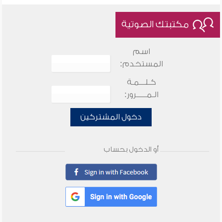
مكتبتك الصوتية
اسم
المستخدم:
كـلـــمـة
الـمـــــرور:
دخول المشتركين
أو الدخول بحساب