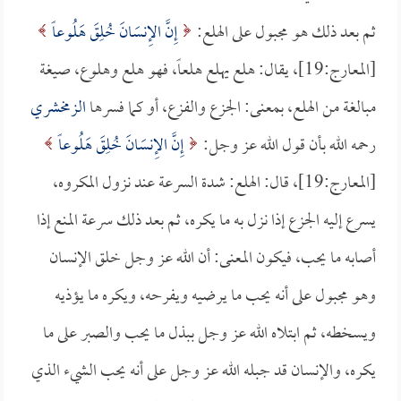
ثم بعد ذلك هو مجبول على الهلع:
إِنَّ الإِنسَانَ خُلِقَ هَلُوعاً
[المعارج:19]، يقال: هلع يهلع هلعاً، فهو هلع وهلوع، صيغة
مبالغة من الهلع، بمعنى: الجزع والفزع، أو كما فسرها
الزمخشري
رحمه الله بأن قول الله عز وجل:
إِنَّ الإِنسَانَ خُلِقَ هَلُوعاً
[المعارج:19]، قال: الهلع: شدة السرعة عند نزول المكروه،
يسرع إليه الجزع إذا نزل به ما يكره، ثم بعد ذلك سرعة المنع إذا
أصابه ما يحب، فيكون المعنى: أن الله عز وجل خلق الإنسان
وهو مجبول على أنه يحب ما يرضيه ويفرحه، ويكره ما يؤذيه
ويسخطه، ثم ابتلاه الله عز وجل ببذل ما يحب والصبر على ما
يكره، والإنسان قد جبله الله عز وجل على أنه يحب الشيء الذي