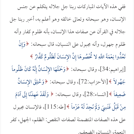
ففي هذه الآيات المباركات ربنا جل جلاله يتكلم عن جنس
الإنسان، وهو سبحانه وتعالى خالقه وهو أعلم به، أخبر ربنا جل
جلاله في القرآن عن صفات هذا الإنسان، بأنه ظلوم كفار وأنه
ظلوم جهول، وأنه مجبول على النسيان، قال سبحانه:
وَإِنْ
تَعُدُّوا نِعْمَةَ اللَّهِ لا تُحْصُوهَا إِنَّ الإِنسَانَ لَظَلُومٌ كَفَّارٌ
[إبراهيم:34]، وقال سبحانه:
وَحَمَلَهَا الإِنْسَانُ إِنَّهُ كَانَ ظَلُوماً
جَهُولاً
[الأحزاب:72]، وقال سبحانه:
وَخُلِقَ الإِنسَانُ
ضَعِيفاً
[النساء:28]، وقال سبحانه:
وَلَقَدْ عَهِدْنَا إِلَى آدَمَ
مِنْ قَبْلُ فَنَسِيَ وَلَمْ نَجِدْ لَهُ عَزْماً
[طه:115]، فالإنسان مجبول
على هذه الصفات المتضمنة لصفات النقص: الظلم، الجهل، كفر
النعمة، النسيان، الضعف.