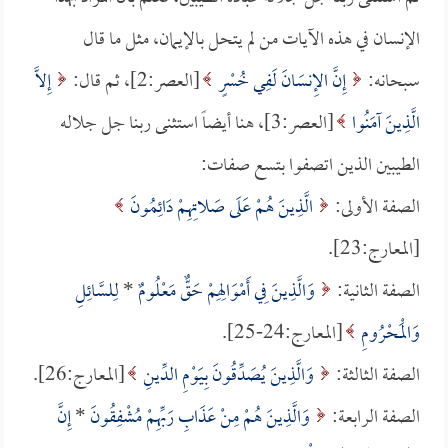
الإنسان في هذه الآيات من لم يتحل بالإيمان، مثل ما قال
سبحانه:
إِنَّ الإِنسَانَ لَفِي خُسْرٍ
[العصر:2]، ثم قال:
إِلاَّ
الَّذِينَ آمَنُوا
[العصر:3]، هنا أيضاً استثنى ربنا جل جلاله
الطيبين الذين اتصفوا بتسع صفات:
الصفة الأولى:
الَّذِينَ هُمْ عَلَى صَلاتِهِمْ دَائِمُونَ
[المعارج:23].
الصفة الثانية:
وَالَّذِينَ فِي أَمْوَالِهِمْ حَقٌّ مَعْلُومٌ
*
لِلسَّائِلِ
وَالْمَحْرُومِ
[المعارج:24-25].
الصفة الثالثة:
وَالَّذِينَ يُصَدِّقُونَ بِيَوْمِ الدِّينِ
[المعارج:26].
الصفة الرابعة:
وَالَّذِينَ هُمْ مِنْ عَذَابِ رَبِّهِمْ مُشْفِقُونَ
*
إِنَّ