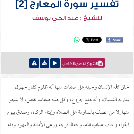
تفسير سورة المعارج [2]
للشيخ : عبد الحي يوسف
التفريغ النصي الكامل
خلق الله الإنسان وجبله على صفات منها أنه ظلوم كفار جهول
يعتريه النسيان، وأنه هلع جزوع، وكل هذه صفات نقص، لا ينجو
منها إلا من اتصف بالمداومة على الصلاة وإيتاء الزكاة، وصدق بيوم
الجزاء وخاف عذاب الله، وحفظ فرجه ورعى الأمانة والعهود وقام