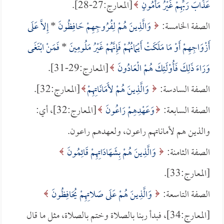
عَذَابَ رَبِّهِمْ غَيْرُ مَأْمُونٍ
[المعارج:27-28].
الصفة الخامسة:
وَالَّذِينَ هُمْ لِفُرُوجِهِمْ حَافِظُونَ
*
إِلاَّ عَلَى
أَزْوَاجِهِمْ أَوْ مَا مَلَكَتْ أَيْمَانُهُمْ فَإِنَّهُمْ غَيْرُ مَلُومِينَ
*
فَمَنْ ابْتَغَى
وَرَاءَ ذَلِكَ فَأُوْلَئِكَ هُمْ الْعَادُونَ
[المعارج:29-31].
الصفة السادسة:
وَالَّذِينَ هُمْ لأَمَانَاتِهِمْ
[المعارج:32].
الصفة السابعة:
وَعَهْدِهِمْ رَاعُونَ
[المعارج:32]، أي:
والذين هم لأماناتهم راعون، ولعهدهم راعون.
الصفة الثامنة:
وَالَّذِينَ هُمْ بِشَهَادَاتِهِمْ قَائِمُونَ
[المعارج:33].
الصفة التاسعة:
وَالَّذِينَ هُمْ عَلَى صَلاتِهِمْ يُحَافِظُونَ
[المعارج:34]، فبدأ ربنا بالصلاة وختم بالصلاة، مثل ما قال