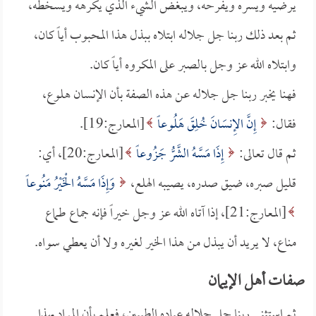
يرضيه ويسره ويفرحه، ويبغض الشيء الذي يكرهه ويسخطه،
ثم بعد ذلك ربنا جل جلاله ابتلاه ببذل هذا المحبوب أياً كان،
وابتلاه الله عز وجل بالصبر على المكروه أياً كان.
فهنا يخبر ربنا جل جلاله عن هذه الصفة بأن الإنسان هلوع،
فقال:
إِنَّ الإِنسَانَ خُلِقَ هَلُوعاً
[المعارج:19].
ثم قال تعالى:
إِذَا مَسَّهُ الشَّرُّ جَزُوعاً
[المعارج:20]، أي:
قليل صبره، ضيق صدره، يصيبه الهلع،
وَإِذَا مَسَّهُ الْخَيْرُ مَنُوعاً
[المعارج:21]، إذا آتاه الله عز وجل خيراً فإنه جماع طماع
مناع، لا يريد أن يبذل من هذا الخير لغيره ولا أن يعطي سواه.
صفات أهل الإيمان
ثم استثنى ربنا جل جلاله عباده الطيبين، فعلم بأن المراد بهذا