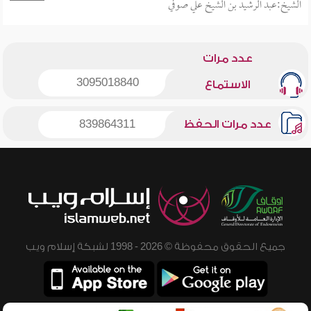
الشيخ:عبد الرشيد بن الشيخ علي صوفي
عدد مرات
3095018840
الاستماع
عدد مرات الحفظ
839864311
جميع الحقوق محفوظة © 2026 - 1998 لشبكة إسلام ويب