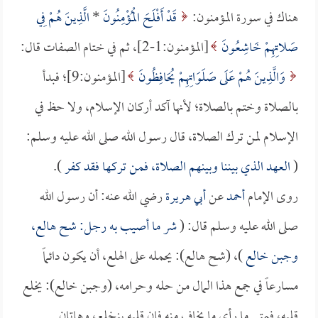
هناك في سورة المؤمنون:
قَدْ أَفْلَحَ الْمُؤْمِنُونَ
*
الَّذِينَ هُمْ فِي
صَلاتِهِمْ خَاشِعُونَ
[المؤمنون:1-2]، ثم في ختام الصفات قال:
وَالَّذِينَ هُمْ عَلَى صَلَوَاتِهِمْ يُحَافِظُونَ
[المؤمنون:9]؛ فبدأ
بالصلاة وختم بالصلاة؛ لأنها آكد أركان الإسلام، ولا حظ في
الإسلام لمن ترك الصلاة، قال رسول الله صلى الله عليه وسلم:
(
العهد الذي بيننا وبينهم الصلاة، فمن تركها فقد كفر
).
روى الإمام
أحمد
عن
أبي هريرة
رضي الله عنه: أن رسول الله
صلى الله عليه وسلم قال: (
شر ما أصيب به رجل: شح هالع،
وجبن خالع
)، (شح هالع): يحمله على الهلع، أن يكون دائماً
مسارعاً في جمع هذا المال من حله وحرامه، (وجبن خالع): يخلع
قلبه، فمتى ما رأى ما يخاف منه فإن قلبه ينخلع، وهاتان