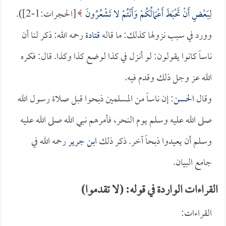
لِبَعْضٍ أَنْ تَحْبَطَ أَعْمَالُكُمْ وَأَنْتُمْ لا تَشْعُرُونَ
[الحجرات:1-2]).
وورد في سبب نزولها كذلك: ما قاله
قتادة
رحمه الله: ذكر لنا أن
ناساً كانوا يقولون: لو أنزل في كذا لوضع كذا وكذا. قال: فكره
الله عز وجل ذلك وقدم فيه.
وقال
الحسن
: إن ناساً من المسلمين ذبحوا قبل صلاة رسول الله
صلى الله عليه وسلم يوم النحر، فأمرهم نبي الله صلى الله عليه
وسلم أن يعيدوا ذبحاً آخر. ذكر ذلك
ابن جرير
رحمه الله في
جامع البيان.
القراءات الواردة في قوله: (لا تقدموا)
القراءات: