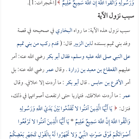
وَرَسُولِهِ وَاتَّقُوا اللَّهَ إِنَّ اللَّهَ سَمِيعٌ عَلِيمٌ
[الحجرات:1].
سبب نزول الآية
سبب نزول هذه الآية: ما رواه
البخاري
في صحيحه في قصة
وفد بني تميم بسنده لـ
ابن الزبير
قال: (
قدم ركب من بني تميم
على النبي صلى الله عليه وسلم، فقال
أبو بكر
رضي الله عنه: أمر
عليهم
القعقاع بن معبد بن زرارة
. وقال
عمر
رضي الله عنه: بل
أمر
الأقرع بن حابس
. قال
أبو بكر
: ما أردت إلا خلافي. وقال
عمر
: ما أردت خلافك. فتماريا حتى ارتفعت أصواتهما في ذلك،
فنزل:
يَا أَيُّهَا الَّذِينَ آمَنُوا لا تُقَدِّمُوا بَيْنَ يَدَيْ اللَّهِ وَرَسُولِهِ
وَاتَّقُوا اللَّهَ إِنَّ اللَّهَ سَمِيعٌ عَلِيمٌ
*
يَا أَيُّهَا الَّذِينَ آمَنُوا لا تَرْفَعُوا
أَصْوَاتَكُمْ فَوْقَ صَوْتِ النَّبِيِّ وَلا تَجْهَرُوا لَهُ بِالْقَوْلِ كَجَهْرِ بَعْضِكُمْ