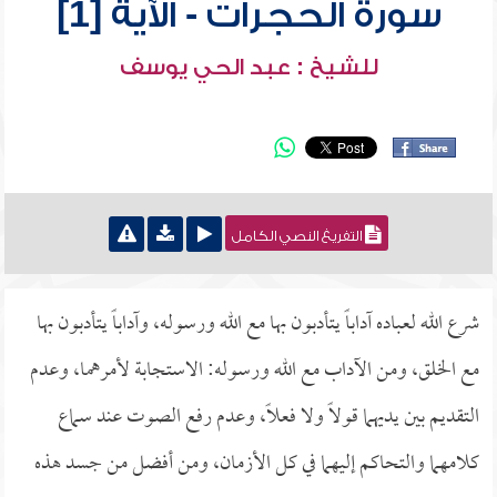
سورة الحجرات - الآية [1]
للشيخ : عبد الحي يوسف
التفريغ النصي الكامل
شرع الله لعباده آداباً يتأدبون بها مع الله ورسوله، وآداباً يتأدبون بها
مع الخلق، ومن الآداب مع الله ورسوله: الاستجابة لأمرهما، وعدم
التقديم بين يديهما قولاً ولا فعلاً، وعدم رفع الصوت عند سماع
كلامهما والتحاكم إليهما في كل الأزمان، ومن أفضل من جسد هذه