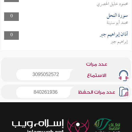
محمود خليل الحصري
سورة النحل
0
محمد أبو سنينة
أذان إبراهيم جبر
0
إبراهيم جبر
عدد مرات
3095052572
الاستماع
عدد مرات الحفظ
840261936