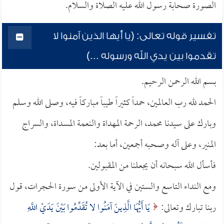
الصورة صحابة رسول الله عليه الصلاة والسلام.
تفسير قوله تعالى: (يا أيها الذين آمنوا لا
تقدموا بين يدي الله ورسوله ...)
بسم الله الرحمن الرحيم.
الحمد لله رب العالمين، حمداً كثيراً طيباً مباركاً فيه، وصلى الله وسلم
وبارك على سيدنا محمد، الرحمة المهداة والنعمة المسداة، والسراج
المنير، وعلى آله وصحبه أجمعين، أما بعد:
فأسأل الله سبحانه أن يجعلنا من المقبولين.
ومع النداء التاسع والستين في الآية الأولى من سورة الحجرات، قول
ربنا تبارك وتعالى:
يَا أَيُّهَا الَّذِينَ آمَنُوا لا تُقَدِّمُوا بَيْنَ يَدَيْ اللَّهِ