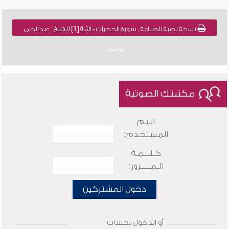
نسخة نصية للطباعة , سورة الحجرات - الآية [1] للشيخ : عبد الحي
يوسف
مكتبتك الصوتية
اسم
المستخدم:
كـلـــمـة
الـمـــــرور:
دخول المشتركين
أو الدخول بحساب