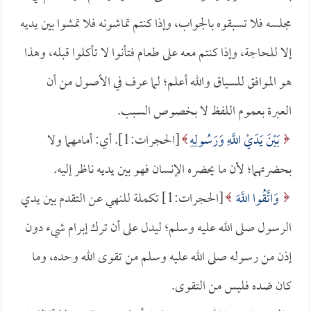
مجلسه فلا تسبقوه بالجواب، وإذا كنتم تماشونه فلا تمشوا بين يديه
إلا للحاجة، وإذا كنتم معه على طعام فتأنوا لا تأكلوا قبله، وهذا
هو الموافق للسياق والله أعلم؛ لما عرف في الأصول من أن
العبرة بعموم اللفظ لا بخصوص السبب.
بَيْنَ يَدَيْ اللَّهِ وَرَسُولِهِ
[الحجرات:1]. أي: أمامهما ولا
بحضرتهما؛ لأن ما يحضره الإنسان فهو بين يديه ناظر إليه.
وَاتَّقُوا اللَّهَ
[الحجرات:1] تكملة للنهي عن التقدم بين يدي
الرسول صلى الله عليه وسلم؛ ليدل على أن ترك إبرام شيء دون
إذن من رسوله صلى الله عليه وسلم من تقوى الله وحده، وما
كان ضده فليس من التقوى.