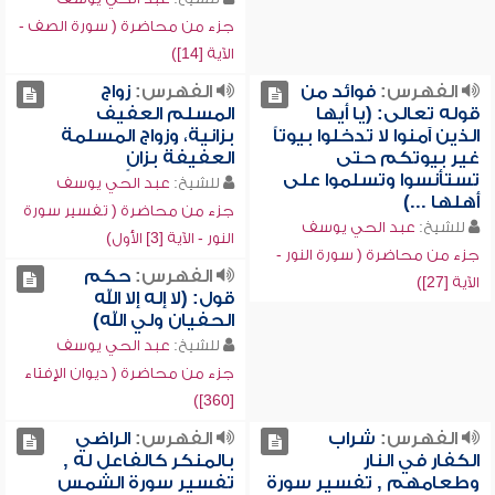
جزء من محاضرة ( سورة الصف -
الآية [14])
الفهرس:
فوائد من
الفهرس:
زواج
قوله تعالى: (يا أيها
المسلم العفيف
الذين آمنوا لا تدخلوا بيوتاً
بزانية، وزواج المسلمة
غير بيوتكم حتى
العفيفة بزانٍ
تستأنسوا وتسلموا على
للشيخ:
عبد الحي يوسف
أهلها ...)
جزء من محاضرة ( تفسير سورة
للشيخ:
عبد الحي يوسف
النور - الآية [3] الأول)
جزء من محاضرة ( سورة النور -
الفهرس:
حكم
الآية [27])
قول: (لا إله إلا الله
الحفيان ولي الله)
للشيخ:
عبد الحي يوسف
جزء من محاضرة ( ديوان الإفتاء
[360])
الفهرس:
شراب
الفهرس:
الراضي
الكفار في النار
بالمنكر كالفاعل له ,
وطعامهم , تفسير سورة
تفسير سورة الشمس