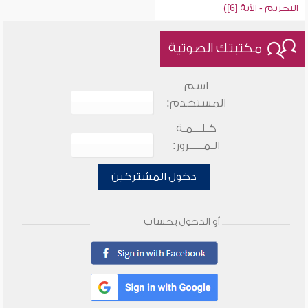
التحريم - الآية [6])
مكتبتك الصوتية
اسم
المستخدم:
كـلـــمـة
الـمـــــرور:
دخول المشتركين
أو الدخول بحساب