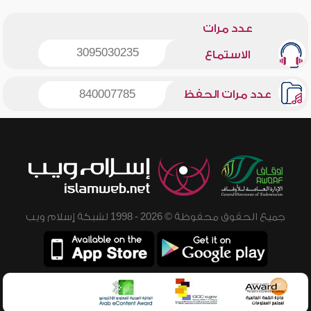
عدد مرات
3095030235
الاستماع
عدد مرات الحفظ
840007785
جميع الحقوق محفوظة © 2026 - 1998 لشبكة إسلام ويب