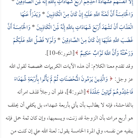
إِلاَّ أَنفُسُهُمْ فَشَهَادَةُ أَحَدِهِمْ أَرْبَعُ شَهَادَاتٍ بِاللَّهِ إِنَّهُ لَمِنْ الصَّادِقِينَ
*
وَالْخَامِسَةُ أَنَّ لَعْنَةَ اللَّهِ عَلَيْهِ إِنْ كَانَ مِنْ الْكَاذِبِينَ
*
وَيَدْرَأُ عَنْهَا
الْعَذَابَ أَنْ تَشْهَدَ أَرْبَعَ شَهَادَاتٍ بِاللَّهِ إِنَّهُ لَمِنْ الْكَاذِبِينَ
*
وَالْخَامِسَةَ أَنَّ
غَضَبَ اللَّهِ عَلَيْهَا إِنْ كَانَ مِنْ الصَّادِقِينَ
*
وَلَوْلا فَضْلُ اللَّهِ عَلَيْكُمْ
وَرَحْمَتُهُ وَأَنَّ اللَّهَ تَوَّابٌ حَكِيمٌ
[النور:6-10].
وقد تقدم معنا الكلام: أن هذه الآيات الكريمات مخصصة لقول الله
عز وجل:
وَالَّذِينَ يَرْمُونَ الْمُحْصَنَاتِ ثُمَّ لَمْ يَأْتُوا بِأَرْبَعَةِ شُهَدَاءَ
فَاجْلِدُوهُمْ ثَمَانِينَ جَلْدَةً
[النور:4]، فلو أن رجلاً قذف امرأته
بالفاحشة، فإنه لا يطالب بأن يأتي بأربعة شهداء، بل يكفي أن يحلف
هو أربع مرات بأن الزوجة قد زنت، ويسميها، وإن كان ثمة حمل فإنه
ينفيه عن نفسه، وفي المرة الخامسة يقول: لعنة الله علي إن كنت من