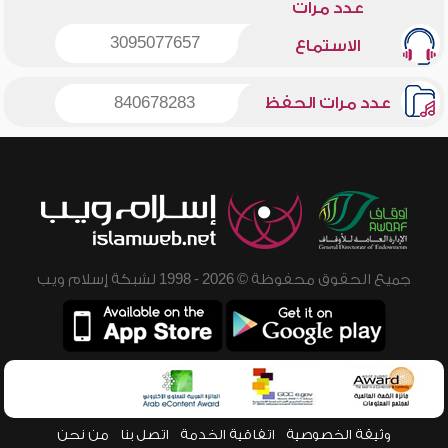
عدد مرات
3095077657
الاستماع
عدد مرات الحفظ
840678283
جميع الحقوق محفوظة © 2026 - 1998 لشبكة إسلام ويب
وثيقة الخصوصية
اتفاقية الخدمة
اتصل بنا
من نحن