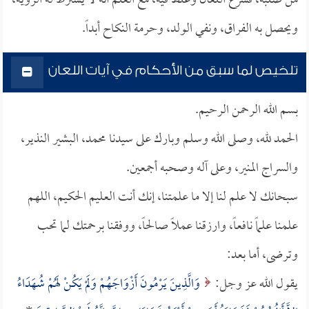
من صلبه، فشرع اللعان وغلظ فيه، مع العلم أنه لا يشترط له الرؤية،
ويحصل به الفراق، ونفي الولد، وحرمة النكاح أبداً.
تلخيص لما سبق من الأحكام في آيات اللعان
بسم الله الرحمن الرحيم.
الحمد لله، وصلى الله وسلم وبارك على سيدنا محمد، البشير النذير،
والسراج المنير، وعلى آله وصحبه أجمعين.
سبحانك لا علم لنا إلا ما علمتنا، إنك أنت العليم الحكيم، اللهم
علمنا علماً نافعاً، وارزقنا عملاً صالحاً، ووفقنا برحمتك لما تحب
وترضى، أما بعد:
يقول الله عز وجل:
وَالَّذِينَ يَرْمُونَ أَزْوَاجَهُمْ وَلَمْ يَكُنْ لَهُمْ شُهَدَاءُ