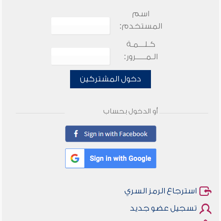
اسم
المستخدم:
كـلـــمـة
الـمـــــرور:
دخول المشتركين
أو الدخول بحساب
استرجاع الرمز السري
تسجيل عضو جديد