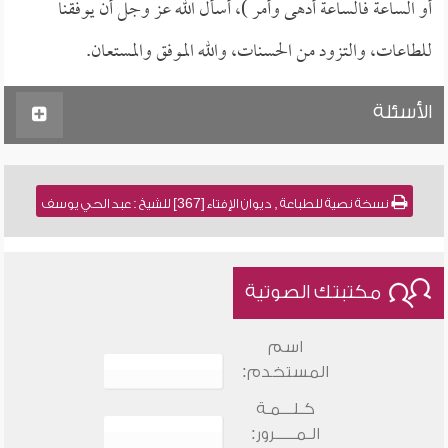
أو الساعة فالساعة أدهى وأمر )، أسأل الله عز وجل أن يوفقنا
للطاعات، والتزود من الحسنات، والله الموفق والمستعان.
الأسئلة
نسخة نصية للطباعة , ديوان الإفتاء [367] للشيخ : عبد الحي يوسف
مكتبتك الصوتية
اسم
المستخدم:
كـلـــمـة
الـمـــــرور: