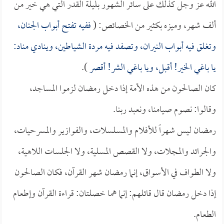
الله عز وجل كذلك على سائر الشهور بليلة القدر التي هي خير من
ألف شهر، وميزه بكثير من الخصائص: (
ففيه تفتح أبواب الجنان،
وتغلق فيه أبواب النيران، وتصفد فيه مردة الشياطين، وينادي مناد:
يا باغي الخير! أقبل، ويا باغي الشر! أقصر
).
كان الصالحون من هذه الأمة إذا دخل رمضان لزموا المساجد،
وقالوا: نصوم صيامنا، ونعبد ربنا.
رمضان ليس شهراً للأفلام والمسلسلات، والفوازير والمسرحيات،
والجرائد والمجلات، ولا القصص المسلية، ولا الجلسات اللاهية،
ولا الطواف في الأسواق، إنما رمضان شهر القرآن، فكان الصالحون
إذا دخل رمضان قال قائلهم: إنما هما خصلتان: قراءة القرآن وإطعام
الطعام.