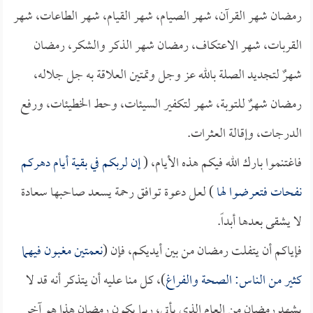
رمضان شهر القرآن، شهر الصيام، شهر القيام، شهر الطاعات، شهر
القربات، شهر الاعتكاف، رمضان شهر الذكر والشكر، رمضان
شهرٌ لتجديد الصلة بالله عز وجل وتمتين العلاقة به جل جلاله،
رمضان شهرٌ للتوبة، شهر لتكفير السيئات، وحط الخطيئات، ورفع
الدرجات، وإقالة العثرات.
فاغتنموا بارك الله فيكم هذه الأيام، (
إن لربكم في بقية أيام دهركم
نفحات فتعرضوا لها
) لعل دعوة توافق رحمة يسعد صاحبها سعادة
لا يشقى بعدها أبداً.
فإياكم أن يتفلت رمضان من بين أيديكم، فإن (
نعمتين مغبون فيهما
كثير من الناس: الصحة والفراغ
)، كل منا عليه أن يتذكر أنه قد لا
يشهد رمضان من العام الذي يأتي، ربما يكون رمضان هذا هو آخر