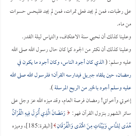
على رطبات، فمن لم يجد فعلى تمرات، فمن لم يجد فليحس حسوات
من ماء.
وعلينا كذلك أن نحيي سنة الاعتكاف، والتماس ليلة القدر.
وعلينا كذلك أن نكثر من الجود كما كان حال رسول الله صلى الله
عليه وسلم: (
الذي كان أجود الناس، وكان أجود ما يكون في
رمضان، حين يلقاه جبريل فيدارسه القرآن؛ فلرسول الله صلى الله
عليه وسلم أجود بالخير من الريح المرسلة
).
إخوتي وأخواتي! رمضان فرصة العام، وقد ميزه الله عز وجل على
سائر الشهور بنزول القرآن فهو:
رَمَضَانَ الَّذِي أُنزِلَ فِيهِ الْقُرْآنُ
هُدًى لِلنَّاسِ وَبَيِّنَاتٍ مِنَ الْهُدَى وَالْفُرْقَانِ
[البقرة:185]، وميزه