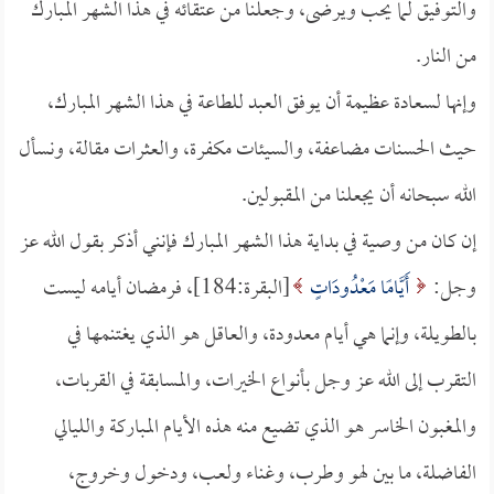
والتوفيق لما يحب ويرضى، وجعلنا من عتقائه في هذا الشهر المبارك
من النار.
وإنها لسعادة عظيمة أن يوفق العبد للطاعة في هذا الشهر المبارك،
حيث الحسنات مضاعفة، والسيئات مكفرة، والعثرات مقالة، ونسأل
الله سبحانه أن يجعلنا من المقبولين.
إن كان من وصية في بداية هذا الشهر المبارك فإنني أذكر بقول الله عز
وجل:
أَيَّامًا مَعْدُودَاتٍ
[البقرة:184]، فرمضان أيامه ليست
بالطويلة، وإنما هي أيام معدودة، والعاقل هو الذي يغتنمها في
التقرب إلى الله عز وجل بأنواع الخيرات، والمسابقة في القربات،
والمغبون الخاسر هو الذي تضيع منه هذه الأيام المباركة والليالي
الفاضلة، ما بين لهو وطرب، وغناء ولعب، ودخول وخروج،