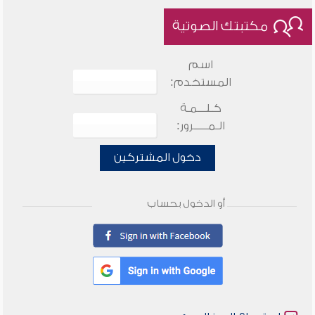
مكتبتك الصوتية
اسم
المستخدم:
كـلـــمـة
الـمـــــرور:
دخول المشتركين
أو الدخول بحساب