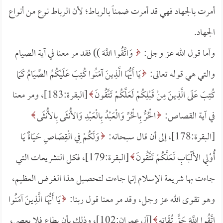
أمرت بالجهاد فهي قد أمرت ضمناً بالرباط؛ لأن الرباط نوع من أنواع
الجهاد.
وأما قول الله عز وجل:
وَاتَّقُوا اللَّهَ )) فقد مر معنا في آية الصيام
والتي هي قوله تعالى:
يَا أَيُّهَا الَّذِينَ آمَنُوا كُتِبَ عَلَيْكُمُ الصِّيَامُ كَمَا
كُتِبَ عَلَى الَّذِينَ مِنْ قَبْلِكُمْ لَعَلَّكُمْ تَتَّقُونَ
[البقرة:183]، ومر معنا
في آية القصاص:
الْحُرُّ بِالْحُرِّ وَالْعَبْدُ بِالْعَبْدِ وَالأُنثَى بِالأُنثَى
[البقرة:178]، إلى أن قال سبحانه:
وَلَكُمْ فِي الْقِصَاصِ حَيَاةٌ يَا
أُوْلِي الأَلْبَابِ لَعَلَّكُمْ تَتَّقُونَ
[البقرة:179]، فكل التشريعات التي
جاءت بها شريعة الإسلام إنما جاءت لتحصيل هذا الغرض العظيم،
وهو تقوى الله عز وجل، وقد مر معنا قول ربنا:
يَا أَيُّهَا الَّذِينَ آمَنُوا
اتَّقُوا اللَّهَ حَقَّ تُقَاتِهِ
[آل عمران:102]، وذلك بأن يطاع فلا يعصى،