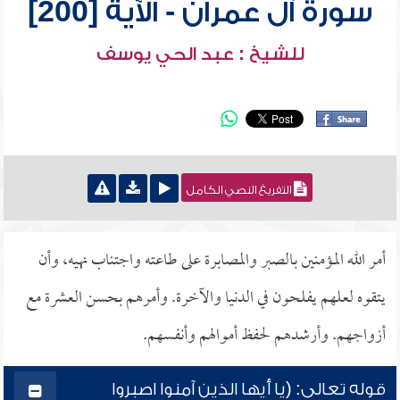
سورة آل عمران - الآية [200]
للشيخ : عبد الحي يوسف
التفريغ النصي الكامل
أمر الله المؤمنين بالصبر والمصابرة على طاعته واجتناب نهيه، وأن
يتقوه لعلهم يفلحون في الدنيا والآخرة. وأمرهم بحسن العشرة مع
أزواجهم. وأرشدهم لحفظ أموالهم وأنفسهم.
قوله تعالى: (يا أيها الذين آمنوا اصبروا