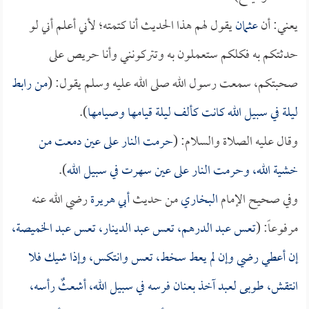
يعني: أن
عثمان
يقول لهم هذا الحديث أنا كتمته؛ لأني أعلم أني لو
حدثتكم به فكلكم ستعملون به وتتركونني وأنا حريص على
صحبتكم، سمعت رسول الله صلى الله عليه وسلم يقول: (
من رابط
ليلة في سبيل الله كانت كألف ليلة قيامها وصيامها
).
وقال عليه الصلاة والسلام: (
حرمت النار على عين دمعت من
خشية الله، وحرمت النار على عين سهرت في سبيل الله
).
وفي صحيح الإمام
البخاري
من حديث
أبي هريرة
رضي الله عنه
مرفوعاً: (
تعس عبد الدرهم، تعس عبد الدينار، تعس عبد الخميصة،
إن أعطي رضي وإن لم يعط سخط، تعس وانتكس، وإذا شيك فلا
انتقش، طوبى لعبد آخذ بعنان فرسه في سبيل الله، أشعثٌ رأسه،