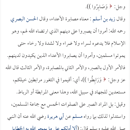
وجل:
وَصَابِرُوا )).
وقال
زيد بن أسلم
: معناه مصابرة الأعداء، وقال
الحسن البصري
رحمه الله: أمروا أن يصبروا على دينهم الذي ارتضاه الله لهم، وهو
الإسلام فلا يدعوه لسراء ولا ضراء ولا لشدة ولا رخاء حتى
يموتوا مسلمين، وأمروا أن يصابروا الأعداء الذين يكيدون لدينهم.
فالأمر الأول بالصبر، والأمر الثاني بالمصابرة، والأمر الثالث قال الله
عز وجل:
وَرَابِطُوا ))، أي: أقيموا في الثغور مرابطين خيلكم،
مستعدين للجهاد في سبيل الله، وهذا معنى المرابطة أو الرباط.
وقيل: بل المراد الصبر على الصلوات الخمس مع جماعة المسلمين،
واستدلوا لذلك بما رواه
مسلم
عن
أبي هريرة
رضي الله عنه أن النبي
صلى الله عليه وسلم قال: (
ألا أدلكم على ما يمحو الله به الخطايا