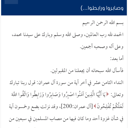
وصابروا ورابطوا...)
بسم الله الرحمن الرحيم
الحمد لله رب العالمين، وصلى الله وسلم وبارك على سيدنا محمد،
وعلى آله وصحبه أجمعين.
أما بعد:
فأسأل الله سبحانه أن يجعلنا من المقبولين.
النداء الثامن عشر في آخر آية من سورة آل عمران: قول ربنا تبارك
وتعالى:
يَا أَيُّهَا الَّذِينَ آمَنُوا اصْبِرُوا وَصَابِرُوا وَرَابِطُوا وَاتَّقُوا اللَّهَ
لَعَلَّكُمْ تُفْلِحُونَ
[آل عمران:200]، وقد نزلت بضع وخمسون آية
في شأن غزوة أحد وما كان فيها من مصاب المسلمين في سبعين من