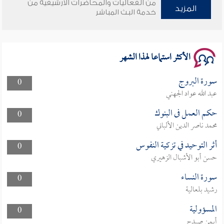
من الفعاليات والمحاضرات الأرشيفية من
المزيد
خدمة البث المباشر
سلسلة محاضرات نفحات رمضانية 1444هـ
الأكثر استماعا لهذا الشهر
سورة البروج
0
عبد الله عواد الجهني
حكم العمل فى البنوك
0
محمد ناصر الدين الألباني
أثر التوحيد في تزكية النفوس
0
حسن أبو الأشبال الزهيري
سورة النساء
0
رشيد بلعالية
المسؤولية
0
أيمن صيدح