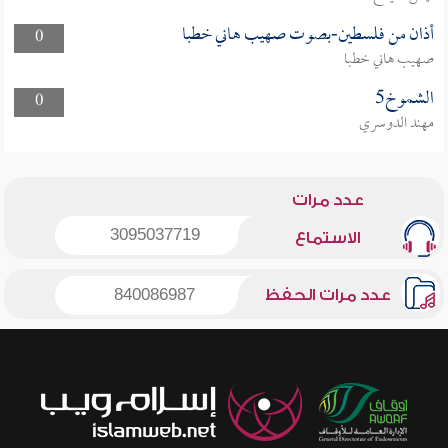
أذان من فلسطين-بصوت صهيب هاني خطبا
0
صهيب هاني خطبا
الشموخ5
0
مهند الدوسري
عدد مرات
3095037719
الاستماع
عدد مرات الحفظ
840086987