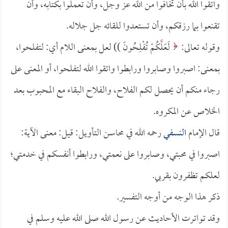
واتقوا الله بأن تخافوا من الله عز وجل، وأن تعملوا بكتابه، وأن
تقنعوا بما رزقكم، وأن تستعدوا للقائه جل جلاله.
وقوله تعالى:
لَعَلَّكُمْ تُفْلِحُونَ )) لعل بمعنى اللام أي: لتفلحوا،
بمعنى: اصبروا وصابروا ورابطوا واتقوا الله لتفلحوا، أو المعنى على
رجاء منكم أن يحصل لكم الفلاح، والفلاح البقاء مع المحبوب بعد
الخلاص عن المكروه.
قال الإمام
النسفي
رحمه الله في محاسن التأويل: قيل: معنى الآية:
اصبروا في محبتي، وصابروا على نعمتي، ورابطوا أنفسكم في خدمتي؛
لعلكم تظفرون بقربي.
ذكر هذا الوجه من أوجه التفسير.
وقد تواترت الأحاديث عن رسول الله صلى الله عليه وسلم في