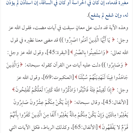
مغبرة قدماه، إن كان في الحراسة أو كان في الساقة، إن استأذن لم يؤذن
له، وإن شفع لم يشفع
).
وهذه الآية قد دلت على معانٍ سبقت في آيات مضت، فقول الله عز
وجل:
يَا أَيُّهَا الَّذِينَ آمَنُوا اصْبِرُوا )) قد مضى معنا نظيره في قول
الله تعالى:
وَاسْتَعِينُوا بِالصَّبْرِ
[البقرة:45]، وقول الله عز وجل:
وَصَابِرُوا )) دلت عليه آيات من القرآن كقوله سبحانه:
وَالَّذِينَ
جَاهَدُوا فِينَا لَنَهْدِيَنَّهُمْ سُبُلَنَا
[العنكبوت:69]، وقول الله عز
وجل:
إِذَا لَقِيتُمْ فِئَةً فَاثْبُتُوا وَاذْكُرُوا اللَّهَ كَثِيرًا لَعَلَّكُمْ تُفْلِحُونَ
[الأنفال:45]، وقال سبحانه:
إِنْ يَكُنْ مِنْكُمْ عِشْرُونَ صَابِرُونَ
يَغْلِبُوا مِائَتَيْنِ وَإِنْ يَكُنْ مِنْكُمْ مِائَةٌ يَغْلِبُوا أَلْفًا مِنَ الَّذِينَ كَفَرُوا بِأَنَّهُمْ
قَوْمٌ لا يَفْقَهُونَ
[الأنفال:65]، وكذلك الرباط، فكل الآيات التي