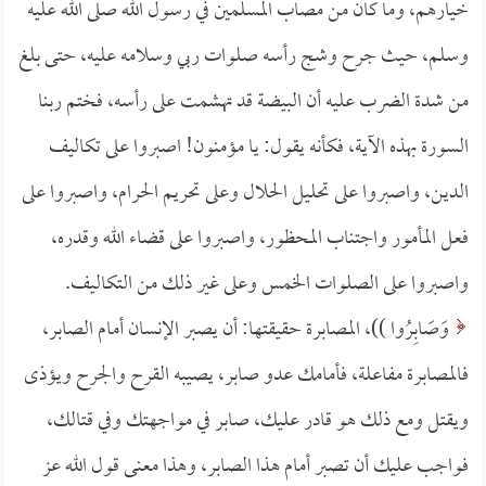
خيارهم، وما كان من مصاب المسلمين في رسول الله صلى الله عليه
وسلم، حيث جرح وشج رأسه صلوات ربي وسلامه عليه، حتى بلغ
من شدة الضرب عليه أن البيضة قد تهشمت على رأسه، فختم ربنا
السورة بهذه الآية، فكأنه يقول: يا مؤمنون! اصبروا على تكاليف
الدين، واصبروا على تحليل الحلال وعلى تحريم الحرام، واصبروا على
فعل المأمور واجتناب المحظور، واصبروا على قضاء الله وقدره،
واصبروا على الصلوات الخمس وعلى غير ذلك من التكاليف.
وَصَابِرُوا ))، المصابرة حقيقتها: أن يصبر الإنسان أمام الصابر،
فالمصابرة مفاعلة، فأمامك عدو صابر، يصيبه القرح والجرح ويؤذى
ويقتل ومع ذلك هو قادر عليك، صابر في مواجهتك وفي قتالك،
فواجب عليك أن تصبر أمام هذا الصابر، وهذا معنى قول الله عز