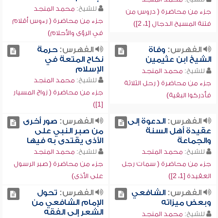
للشيخ:
محمد المنجد
جزء من محاضرة ( دروس من
جزء من محاضرة ( رءوس أقلام
فتنة المسيح الدجال [1، 2])
في الرؤى والأحلام)
الفهرس:
وفاة
الفهرس:
حرمة
الشيخ ابن عثيمين
نكاح المتعة في
الإسلام
للشيخ:
محمد المنجد
للشيخ:
محمد المنجد
جزء من محاضرة ( رحل الثلاثة
جزء من محاضرة ( زواج المسيار
فأدركوا البقية)
[1])
الفهرس:
الدعوة إلى
الفهرس:
صور أخرى
عقيدة أهل السنة
من صبر النبي على
والجماعة
الأذى يقتدى به فيها
للشيخ:
محمد المنجد
للشيخ:
محمد المنجد
جزء من محاضرة ( سمات رجل
جزء من محاضرة ( صبر الرسول
العقيدة [1، 2])
على الأذى)
الفهرس:
الشافعي
الفهرس:
تحول
وبعض ميزاته
الإمام الشافعي من
الشعر إلى الفقه
للشيخ:
محمد المنجد