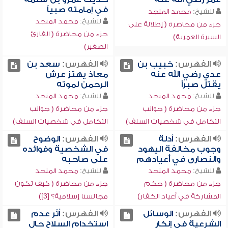
في إمامته صبياً
للشيخ:
محمد المنجد
للشيخ:
محمد المنجد
جزء من محاضرة ( إطلالة على
جزء من محاضرة ( القارئ
السيرة العمرية)
الصغير)
الفهرس:
خبيب بن
الفهرس:
سعد بن
عدي رضي الله عنه
معاذ يهتز عرش
يقتل صبراً
الرحمن لموته
للشيخ:
محمد المنجد
للشيخ:
محمد المنجد
جزء من محاضرة ( جوانب
جزء من محاضرة ( جوانب
التكامل في شخصيات السلف)
التكامل في شخصيات السلف)
الفهرس:
أدلة
الفهرس:
الوضوح
وجوب مخالفة اليهود
في الشخصية وفوائده
والنصارى في أعيادهم
على صاحبه
للشيخ:
محمد المنجد
للشيخ:
محمد المنجد
جزء من محاضرة ( حكم
جزء من محاضرة ( كيف تكون
المشاركة في أعياد الكفار)
مجالسنا إسلامية؟ [3])
الفهرس:
الوسائل
الفهرس:
أثر عدم
الشرعية في إنكار
استخدام السلاح حال