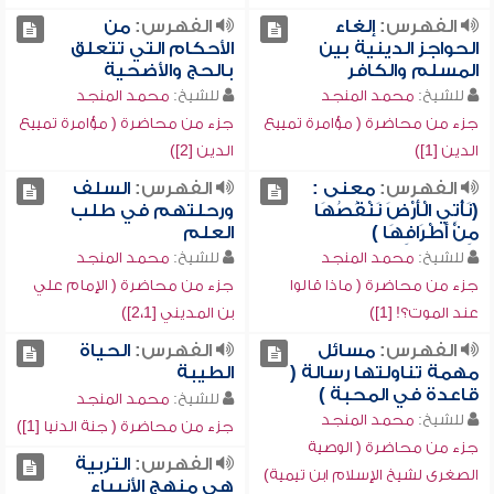
الفهرس:
إلغاء
الفهرس:
من
الحواجز الدينية بين
الأحكام التي تتعلق
المسلم والكافر
بالحج والأضحية
للشيخ:
محمد المنجد
للشيخ:
محمد المنجد
جزء من محاضرة ( مؤامرة تمييع
جزء من محاضرة ( مؤامرة تمييع
الدين [1])
الدين [2])
الفهرس:
معنى :
الفهرس:
السلف
(نَأْتِي الْأَرْضَ نَنْقُصُهَا
ورحلتهم في طلب
مِنْ أَطْرَافِهَا )
العلم
للشيخ:
محمد المنجد
للشيخ:
محمد المنجد
جزء من محاضرة ( ماذا قالوا
جزء من محاضرة ( الإمام علي
عند الموت؟! [1])
بن المديني [2،1])
الفهرس:
مسائل
الفهرس:
الحياة
مهمة تناولتها رسالة (
الطيبة
قاعدة في المحبة )
للشيخ:
محمد المنجد
للشيخ:
محمد المنجد
جزء من محاضرة ( جنة الدنيا [1])
جزء من محاضرة ( الوصية
الفهرس:
التربية
الصغرى لشيخ الإسلام ابن تيمية)
هي منهج الأنبياء