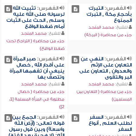
الفهرس:
التبرك
الفهرس:
تثبيت الله
بأحجار مكة , التبرك
لرسوله صلى الله عليه
الممنوع
وسلم , الحث على الثبات
أمام ضغط الواقع
للشيخ:
محمد المنجد
للشيخ:
محمد المنجد
جزء من محاضرة ( البركة)
جزء من محاضرة ( التراجع تحت
ضغط الواقع)
الفهرس:
النهي عن
الفهرس:
صبر المرأة
التعاون على الإثم
على أقدار الله , خصال
والعدوان , التعاون على
ينبغي أن تفهمها المرأة
البر والتقوى
وتتصف بها
للشيخ:
محمد المنجد
للشيخ:
محمد المنجد
جزء من محاضرة ( التعاون بين
جزء من محاضرة ( خصال
المسلمين)
مطلوبة في المرأة المسلمة [1،
2])
الفهرس:
السفر
الفهرس:
الجمع بين
لطلب العلم , أنواع
قوله تعالى: (أَرْضُ اللَّهِ
السفر
وَاسِعَةً) وبين قول رسول
الله: (لا هجرة بعد الفتح) ,