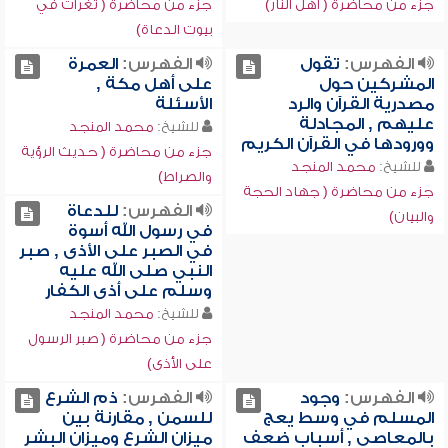
جزء من محاضرة ( أهل النار)
جزء من محاضرة ( ثغرات في
بيوت الدعاة)
الفهرس:
تقول
الفهرس:
العمرة
المشركين حول
على أهل مكة ,
مصدرية القرآن والرد
الأسئلة
عليهم , المجادلة
للشيخ:
محمد المنجد
وورودها في القرآن الكريم
جزء من محاضرة ( حديث الرؤية
للشيخ:
محمد المنجد
والصراط)
جزء من محاضرة ( جهاد الحجة
الفهرس:
للدعاة
والبيان)
في رسول الله أسوة
في الصبر على الأذى , صبر
النبي صلى الله عليه
وسلم على أذى الكفار
للشيخ:
محمد المنجد
جزء من محاضرة ( صبر الرسول
على الأذى)
الفهرس:
وجود
الفهرس:
ذم الشرع
المسلم في وسط يعج
للسمن , مقارنة بين
بالمعاصي , أسباب ضعف
ميزان الشرع وميزان البشر