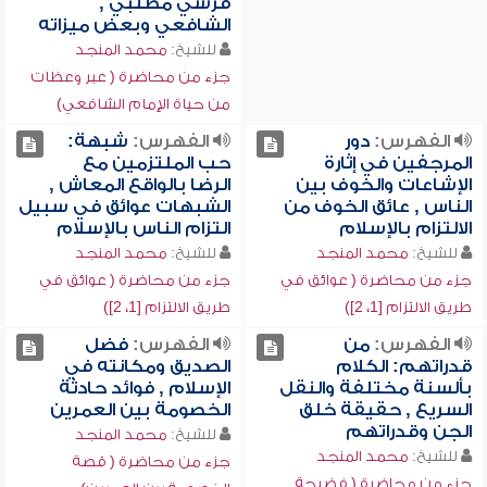
قرشي مطلبي ,
الشافعي وبعض ميزاته
للشيخ:
محمد المنجد
جزء من محاضرة ( عبر وعظات
من حياة الإمام الشافعي)
الفهرس:
دور
الفهرس:
شبهة:
المرجفين في إثارة
حب الملتزمين مع
الإشاعات والخوف بين
الرضا بالواقع المعاش ,
الناس , عائق الخوف من
الشبهات عوائق في سبيل
الالتزام بالإسلام
التزام الناس بالإسلام
للشيخ:
محمد المنجد
للشيخ:
محمد المنجد
جزء من محاضرة ( عوائق في
جزء من محاضرة ( عوائق في
طريق الالتزام [1، 2])
طريق الالتزام [1، 2])
الفهرس:
من
الفهرس:
فضل
قدراتهم: الكلام
الصديق ومكانته في
بألسنة مختلفة والنقل
الإسلام , فوائد حادثة
السريع , حقيقة خلق
الخصومة بين العمرين
الجن وقدراتهم
للشيخ:
محمد المنجد
للشيخ:
محمد المنجد
جزء من محاضرة ( قصة
جزء من محاضرة ( فضيحة