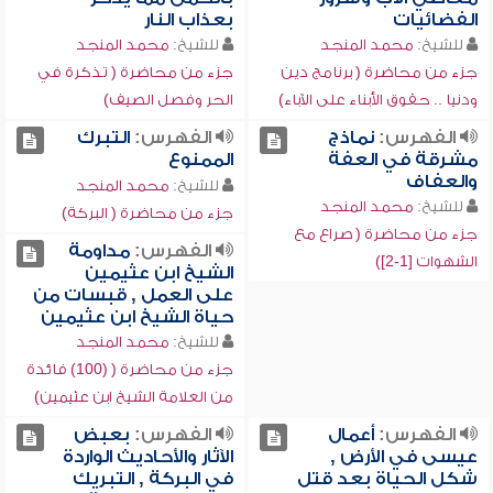
الفضائيات
بعذاب النار
للشيخ:
محمد المنجد
للشيخ:
محمد المنجد
جزء من محاضرة ( برنامج دين
جزء من محاضرة ( تذكرة في
ودنيا .. حقوق الأبناء على الآباء)
الحر وفصل الصيف)
الفهرس:
نماذج
الفهرس:
التبرك
مشرقة في العفة
الممنوع
والعفاف
للشيخ:
محمد المنجد
للشيخ:
محمد المنجد
جزء من محاضرة ( البركة)
جزء من محاضرة ( صراع مع
الفهرس:
مداومة
الشهوات [1-2])
الشيخ ابن عثيمين
على العمل , قبسات من
حياة الشيخ ابن عثيمين
للشيخ:
محمد المنجد
جزء من محاضرة ( (100) فائدة
من العلامة الشيخ ابن عثيمين)
الفهرس:
أعمال
الفهرس:
بعبض
عيسى في الأرض ,
الآثار والأحاديث الواردة
شكل الحياة بعد قتل
في البركة , التبريك