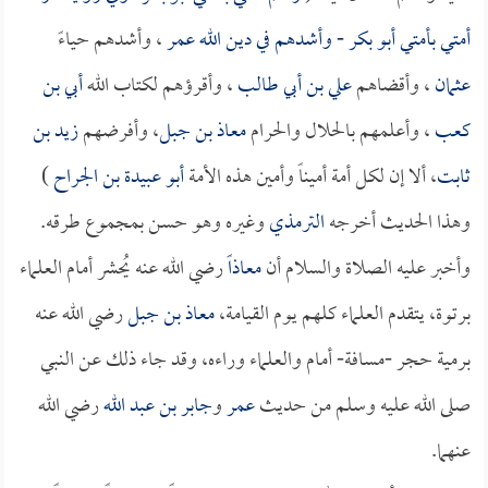
أمتي بأمتي
أبو بكر
- وأشدهم في دين الله
عمر
، وأشدهم حياءً
عثمان
، وأقضاهم
علي بن أبي طالب
، وأقرؤهم لكتاب الله
أبي بن
كعب
، وأعلمهم بالحلال والحرام
معاذ بن جبل
، وأفرضهم
زيد بن
ثابت
، ألا إن لكل أمة أميناً وأمين هذه الأمة
أبو عبيدة بن الجراح
)
وهذا الحديث أخرجه
الترمذي
وغيره وهو حسن بمجموع طرقه.
وأخبر عليه الصلاة والسلام أن
معاذاً
رضي الله عنه يُحشر أمام العلماء
برتوة، يتقدم العلماء كلهم يوم القيامة،
معاذ بن جبل
رضي الله عنه
برمية حجر -مسافة- أمام والعلماء وراءه، وقد جاء ذلك عن النبي
صلى الله عليه وسلم من حديث
عمر
و
جابر بن عبد الله
رضي الله
عنهما.