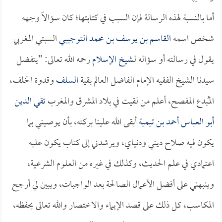
أما بالنسبة لهذه الرسالة فإن السبب في كتابتها؛ كان سؤالاً وجهه
شخص اسمه
القاسم بن يوسف بن محمد التوجيبي
السبتي المغربي
يقول في رسالته أو سؤاله لـ
شيخ الإسلام
رحمه الله تعالى: "يتفضل
سيدنا الشيخ الفقيه الإمام الفاضل العالم بقية
السلف
وقدوة الخلف،
المُبدع المفصح، أعلم من لقيت في بلاد المشرق والمغرب
تقي الدين
أبو العباس أحمد بن تيمية
أبقى الله علينا بركته، بأن يوصيني بما
يكون فيه صلاح ديني ودنياي، ويرشدني إلى كتاب يكون عليه
اعتمادي في علم الحديث، وكذلك في غيره من العلوم الشرعية،
وينبهني على أفضل الأعمال الصالحة بعد الواجبات، ويبين لي أرجح
المكاسب، كل ذلك على قصد الإيماء والاختصار والله تعالى يحفظه،