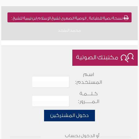
نسخة نصية للطباعة , الوصية الصغرى لشيخ الإسلام ابن تيمية للشيخ :
محمد المنجد
مكتبتك الصوتية
اسم
المستخدم:
كـلـــمـة
الـمـــــرور:
دخول المشتركين
أو الدخول بحساب