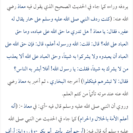
يردفه وراءه كما جاء في الحديث الصحيح الذي يقول فيه
معاذ
رضي
الله عنه: (
كنت ردف النبي صلى الله عليه وسلم على حمار يقال له
عفير، فقال: يا
معاذ
! هل تدري ما حق الله على عباده، وما حق
العباد على الله؟ قال: قلت: الله ورسوله أعلم، قال: فإن حق الله على
العباد أن يعبدوه ولا يشركوا به شيئاً، وحق العباد على الله ألا يعذب
من لا يشرك به شيئاً، فقلت: يا رسول الله! أفلا أبشر به الناس؟
فقال: لا تبشرهم فيتكلوا
) أخرجه
البخاري
، ثم أخبر به
معاذ
رضي
الله عنه عند موته تأثماً من كتم العلم.
وروي أن النبي صلى الله عليه وسلم قال فيه -أي: في
معاذ
-: (
أنه
أعلم الأمة بالحلال والحرام
) كما جاء في الحديث عن النبي صلى الله
عليه وسلم أنه قال فيه: (
أرحم أمتي بأمتي
أبو بكر
-وفي رواية: أرأف