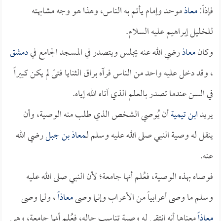
فإذاً:
معاذ
موحد وإمام يأتم به الناس، وهذا هو وجه مشابهته
للخليل إبراهيم عليه السلام.
وكان
معاذ
رضي الله عنه يجلس ويتصدر في المسجد الجامع في
دمشق
، وقد دخل عليه واحد من الناس فرآه براق الثنايا فتىً لم يكن كبيراً
في السن عندما تصدر بالعلم الذي آتاه الله إياه.
يريد
ابن تيمية
أن يُوصي الشخص الذي طلب منه الوصية، وأن
ينقل له وصية النبي صلى الله عليه وسلم لـ
معاذ بن جبل
رضي الله
عنه.
فوصاه بهذه الوصية، فعُلم أنها جامعة؛ لأن النبي صلى الله عليه
وسلم ما وصى أعرابياً من الأعراب وإنما وصى
معاذاً
، ولما وصى
معاذاً
معناها أنه انتقى له وصية تناسب حاله، فعُلم أنها جامعة، وهي