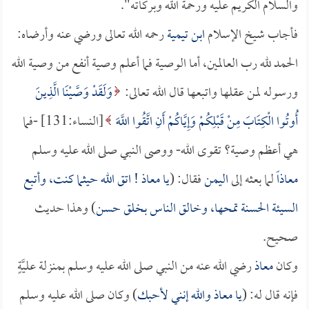
والسلام الكريم عليه ورحمة الله وبركاته".
فأجاب شيخ الإسلام
ابن تيمية
رحمه الله تعالى ورضي عنه وأرضاه:
الحمد لله رب العالمين، أما الوصية فما أعلم وصية أنفع من وصية الله
ورسوله لمن عقلها واتبعها قال الله تعالى:
وَلَقَدْ وَصَّيْنَا الَّذِينَ
أُوتُوا الْكِتَابَ مِنْ قَبْلِكُمْ وَإِيَّاكُمْ أَنِ اتَّقُوا اللَّهَ
[النساء:131] -فما
هي أعظم وصية؟ تقوى الله- ووصى النبي صلى الله عليه وسلم
معاذاً
لما بعثه إلى
اليمن
فقال: (
يا
معاذ
! اتق الله حيثما كنت، وأتبع
السيئة الحسنة تمحها، وخالق الناس بخلق حسن
) وهذا حديث
صحيح.
وكان
معاذ
رضي الله عنه من النبي صلى الله عليه وسلم بمنزلة عليَّةٍ
فإنه قال له: (
يا
معاذ
والله إنني لأحبك
) وكان صلى الله عليه وسلم