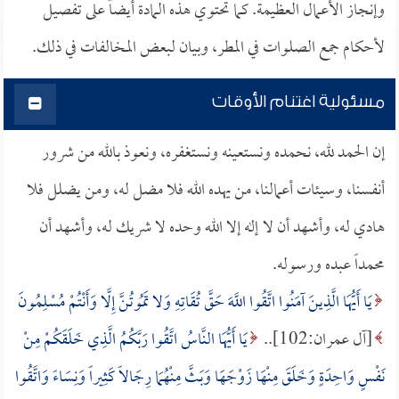
وإنجاز الأعمال العظيمة. كما تحتوي هذه المادة أيضاً على تفصيل
لأحكام جمع الصلوات في المطر، وبيان لبعض المخالفات في ذلك.
مسئولية اغتنام الأوقات
إن الحمد لله، نحمده ونستعينه ونستغفره، ونعوذ بالله من شرور
أنفسنا، وسيئات أعمالنا، من يهده الله فلا مضل له، ومن يضلل فلا
هادي له، وأشهد أن لا إله إلا الله وحده لا شريك له، وأشهد أن
محمداً عبده ورسوله.
يَا أَيُّهَا الَّذِينَ آمَنُوا اتَّقُوا اللَّهَ حَقَّ تُقَاتِهِ وَلا تَمُوتُنَّ إِلَّا وَأَنْتُمْ مُسْلِمُونَ
[آل عمران:102]..
يَا أَيُّهَا النَّاسُ اتَّقُوا رَبَّكُمُ الَّذِي خَلَقَكُمْ مِنْ
نَفْسٍ وَاحِدَةٍ وَخَلَقَ مِنْهَا زَوْجَهَا وَبَثَّ مِنْهُمَا رِجَالاً كَثِيراً وَنِسَاءً وَاتَّقُوا