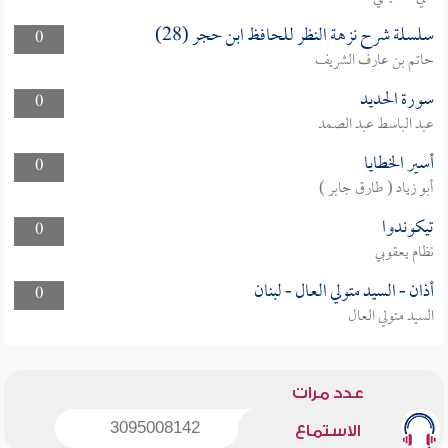
سلسلة شرح نزهة النظر للحافظ ابن حجر (28)
0
حاتم بن عارف الشريف
سورة الحديد
0
عبد الباسط عبد الصمد
أسير الخطايا
0
أبو زياد ( طارق جابر )
تيكوندوا
0
نظام يعقوبي
أذان - السيد متولي العال - لبنان
0
السيد متولي العال
عدد مرات
3095008142
الاستماع