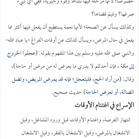
خصوصاً؛ لأنها مرحلةٌ فيها نشاطٌ وقوةٌ وحيويةٌ، ففي أي شيء
صرفها؟ وفيمَ قضاها؟
وكذلك يسأل عن الصحة؛ لأنها نعمة يستطيع أن يفعل فيها أكثر مما
يفعل في حال المرض، ويسأل كذلك عن أوقات الفراغ -يا عباد الله-
والنبي صلى الله عليه وسلم بين هذا المفهوم بقوله: (
عجلوا الخروج
إلى
مكة
، فإن أحدكم لا يدري ما يعرض له من مرض أو حاجة)،
وقال: (
من أراد الحج، فليتعجل؛ فإنه قد يمرض المريض، وتضل
الضالة، أو تعرض الحاجة
) حديث صحيح.
الإسراع في اغتنام الأوقات
انتهاز الفرصة، واغتنام الأوقات قبل ورود المشاغل، وقبل
الانشغال بالمرض، وقبل الانشغال بالفقر، وقبل الانشغال