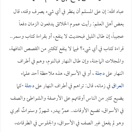
عباد الله: إن على المسلم أن ينظر في أي شيء يصرف وقته، قال
بعض أهل العلم: رأيت عموم الخلائق يدفعون الزمان دفعاً
عجيباً، إن طال الليل فبحديث لا ينفع، أو بقراءة كتاب وسمر..
قراءة كتاب في أي شيء؟ فيما لا ينفع ككثيرٍ من القصص التافهة،
والمجلات الماجنة، وإن طال النهار فبالنوم، وهم في أطراف
النهار على
دجلة
، أو في الأسواق، هذه ملاحظة أحد علماء
العراق
في زمانه، قال: تراهم في أطراف النهار على
دجلة
-كما
يضيع كثير من الناس أوقاتهم على الأرصفة والشواطئ والصف
في الأسواق، تضيع الأوقات.. عمرٌ يهدر، شهورٌ وسنواتٌ تجري
وهو لم يفعل غير الصف في الأسواق، والجلوس في الطرقات،