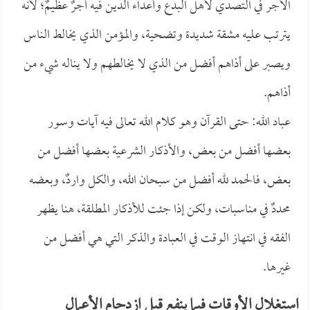
الأجر في التصدي لأهل البدع وأعداء الدين فيه أجرٌ عظيمٌ؛ لأنه
يترتب عليه مشقة شديدة وتضحية، والمؤمن الذي يخالط الناس
ويصبر على أذاهم أفضل من الذي لا يخالطهم ولا يناله شيء من
أذاهم.
عباد الله: حتى القرآن وهو كلام الله تعالى فيه آيات وسور
بعضها أفضل من بعض، والأذكار الشرعية بعضها أفضل من
بعض، فالحمد لله أفضل من سبحان الله، والكل واردٌ، وبعضه
محددٌ في مناسبات، ولكن إذا جئت للأذكار المطلقة، هنا يظهر
الفقه في انتهاز الوقت في العبادة والذكر التي هي أفضل من
غيرها.
استغلال الأوقات فيما ينفع قبل ازدحام الأعمال