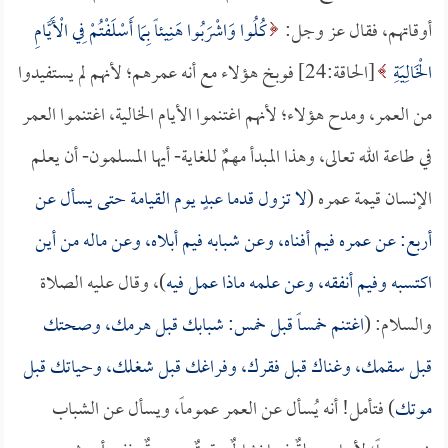
أوقاتهم، فقال عز وجل:
كُلُوا وَاشْرَبُوا هَنِيئاً بِمَا أَسْلَفْتُمْ فِي الْأَيَّامِ
الْخَالِيَةِ
[الحاقة:24] فوبخ هؤلاء مع أنه عمرهم؛ لأنهم لم يستفيدوا
من العمر، ومدح هؤلاء؛ لأنهم اغتنموا الأيام الخالية، اغتنموا العمر
في طاعة الله تعالى، وهذا المبدأ مهمٌ للغاية- أيها المسلمون- أن يعلم
الإنسان قيمة عمره (
لا تزول قدما عبدٍ يوم القيامة حتى يسأل عن
أربع: عن عمره فيم أفناه، وعن شبابه فيم أبلاه، وعن ماله من أين
اكتسبه وفيم أنفقه، وعن علمه ماذا عمل فيه
)، وقال عليه الصلاة
والسلام: (
اغتنم خمساً قبل خمس: شبابك قبل هرمك، وصحتك
قبل سقمك، وغناك قبل فقرك، وفراغك قبل شغلك، وحياتك قبل
موتك
) فتأمل! أنه يُسأل عن العمر عموماً، ويسأل عن الشباب