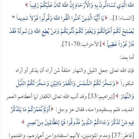
اللَّهَ الَّذِي تَسَاءَلُونَ بِهِ وَالْأَرْحَامَ إِنَّ اللَّهَ كَانَ عَلَيْكُمْ رَقِيباً
[النساء:1]..
يَا أَيُّهَا الَّذِينَ آمَنُوا اتَّقُوا اللَّهَ وَقُولُوا قَوْلاً سَدِيداً
*
يُصْلِحْ لَكُمْ أَعْمَالَكُمْ وَيَغْفِرْ لَكُمْ ذُنُوبَكُمْ وَمَنْ يُطِعِ اللَّهَ وَرَسُولَهُ فَقَدْ
فَازَ فَوْزاً عَظِيماً
[الأحزاب:70-71].
أما بعد:
فإن الله تعالى جعل الليل والنهار خلفةً لمن أراد أن يذكر أو أراد
شكوراً
وَسَخَّرَ لَكُمُ الشَّمْسَ وَالْقَمَرَ دَائِبَيْنِ وَسَخَّرَ لَكُمُ اللَّيْلَ
وَالنَّهَارَ
[إبراهيم:33] وقد أنب الله تعالى الكفار لما أعطاهم العمر
المديد، فلم يستفيدوا منه، فقال عز وجل:
أَوَلَمْ نُعَمِّرْكُمْ مَا يَتَذَكَّرُ
فِيهِ مَنْ تَذَكَّرَ وَجَاءَكُمُ النَّذِيرُ فَذُوقُوا فَمَا لِلظَّالِمِينَ مِنْ نَصِيرٍ
[فاطر:37] ومدح المؤمنين، لأنهم استفادوا من أعمارهم، واغتنموا