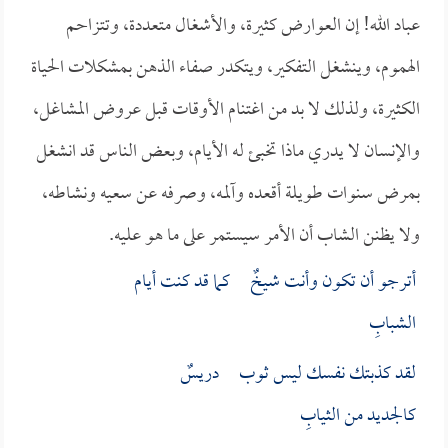
عباد الله! إن العوارض كثيرة، والأشغال متعددة، وتتزاحم
الهموم، وينشغل التفكير، ويتكدر صفاء الذهن بمشكلات الحياة
الكثيرة، ولذلك لا بد من اغتنام الأوقات قبل عروض المشاغل،
والإنسان لا يدري ماذا تخبئ له الأيام، وبعض الناس قد انشغل
بمرض سنوات طويلة أقعده وآلمه، وصرفه عن سعيه ونشاطه،
ولا يظنن الشاب أن الأمر سيستمر على ما هو عليه.
أترجو أن تكون وأنت شيخٌ كما قد كنت أيام
الشبابِ
لقد كذبتك نفسك ليس ثوب دريسٌ
كالجديد من الثيابِ