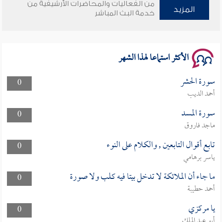
من الفعاليات والمحاضرات الأرشيفية من
المزيد
وأمنهم من خوف 9
خدمة البث المباشر
سلسلة محاضرات نفحات رمضانية 1444هـ
الأكثر استماعا لهذا الشهر
سورة الحشر
0
أحمد الديب
سورة المسد
0
ماجد فاروق
تابع أقوال التابعين , والكلام على النوء
0
ياسر برهامي
ما جاء أن الملائكة لا تدخل بيتا فيه كلب ولا صورة
0
أحمد حطيبة
يا مركزي
0
أبو عبد الملك