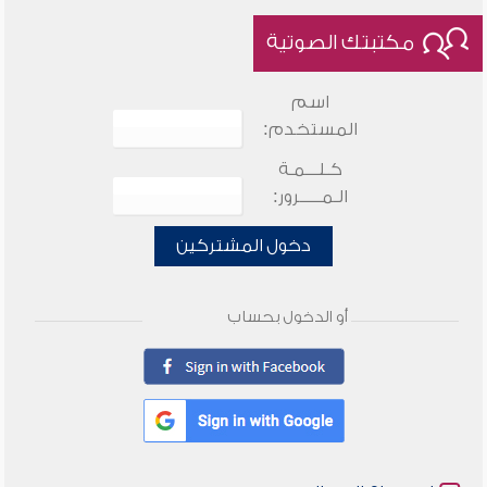
مكتبتك الصوتية
اسم
المستخدم:
كـلـــمـة
الـمـــــرور:
دخول المشتركين
أو الدخول بحساب