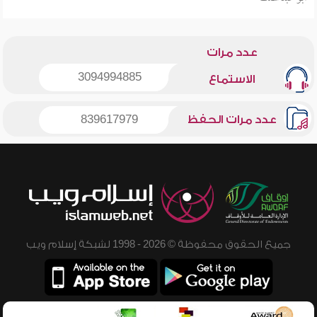
عدد مرات
3094994885
الاستماع
عدد مرات الحفظ
839617979
جميع الحقوق محفوظة © 2026 - 1998 لشبكة إسلام ويب