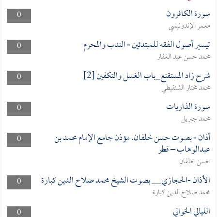
سورة الكافرون
0
معمر الإندونيسي
تيسير أصول الفقه للمبتدئين - الندب والمحرم
0
محمد حسن عبد الغفار
شرح زاد المستقنع_باب الغسل والتكفين [2]
0
محمد مختار الشنقيطي
سورة الذاريات
0
محمد جبريل
أذان - بصوت حسن خلفان. مؤذن جامع الإمام محمد بن
0
عبدالوهاب – قطر
حسن خلفان
الأذان -الحجازي__ بصوت الشيخ محمد صلاح الدين كبارة
0
محمد صلاح الدين كبارة
الليالي الخوالي
0