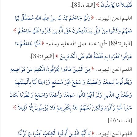
فَقَلِيلاً مَا يُؤْمِنُونَ
[البقرة:88].
اللهم العن اليهود..
وَلَمَّا جَاءَهُمْ كِتَابٌ مِنْ عِنْدِ اللَّهِ مُصَدِّقٌ لِمَا
مَعَهُمْ وَكَانُوا مِنْ قَبْلُ يَسْتَفْتِحُونَ عَلَى الَّذِينَ كَفَرُوا فَلَمَّا جَاءَهُمْ
[البقرة:89] -أي: محمد صلى الله عليه وسلم-
فَلَمَّا جَاءَهُمْ مَا
عَرَفُوا كَفَرُوا بِهِ فَلَعْنَةُ اللَّهِ عَلَى الْكَافِرِينَ
[البقرة:89].
اللهم العن اليهود..
مِنَ الَّذِينَ هَادُوا يُحَرِّفُونَ الْكَلِمَ عَنْ مَوَاضِعِهِ
وَيَقُولُونَ سَمِعْنَا وَعَصَيْنَا وَاسْمَعْ غَيْرَ مُسْمَعٍ وَرَاعِنَا لَيّاً بِأَلْسِنَتِهِمْ
وَطَعْناً فِي الدِّينِ وَلَوْ أَنَّهُمْ قَالُوا سَمِعْنَا وَأَطَعْنَا وَاسْمَعْ وَانْظُرْنَا لَكَانَ
خَيْراً لَهُمْ وَأَقْوَمَ وَلَكِنْ لَعَنَهُمُ اللَّهُ بِكُفْرِهِمْ فَلا يُؤْمِنُونَ إِلَّا قَلِيلاً
[النساء:46].
اللهم العن اليهود..
يَا أَيُّهَا الَّذِينَ أُوتُوا الْكِتَابَ آمِنُوا بِمَا نَزَّلْنَا