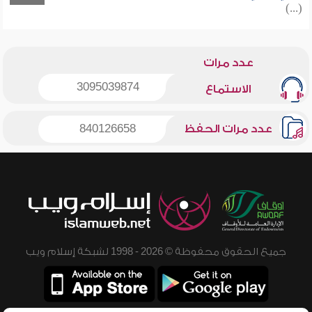
(...)
عدد مرات
3095039874
الاستماع
عدد مرات الحفظ
840126658
جميع الحقوق محفوظة © 2026 - 1998 لشبكة إسلام ويب