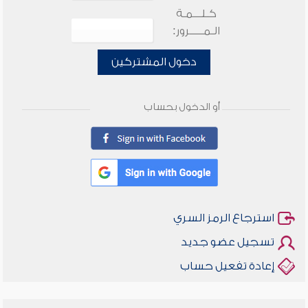
كـلـــمـة
الـمـــــرور:
دخول المشتركين
أو الدخول بحساب
استرجاع الرمز السري
تسجيل عضو جديد
إعادة تفعيل حساب