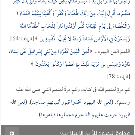
وَلُعِنُوا بِمَا قَالُوا بَلْ يَدَاهُ مَبْسُوطَتَانِ يُنْفِقُ كَيْفَ يَشَاءُ وَلَيَزِيدَنَّ كَثِيراً
مِنْهُمْ مَا أُنْزِلَ إِلَيْكَ مِنْ رَبِّكَ طُغْيَاناً وَكُفْراً وَأَلْقَيْنَا بَيْنَهُمُ الْعَدَاوَةَ
وَالْبَغْضَاءَ إِلَى يَوْمِ الْقِيَامَةِ كُلَّمَا أَوْقَدُوا نَاراً لِلْحَرْبِ أَطْفَأَهَا اللَّهُ
وَيَسْعَوْنَ فِي الْأَرْضِ فَسَاداً وَاللَّهُ لا يُحِبُّ الْمُفْسِدِينَ
[المائدة:64].
اللهم العن اليهود..
لُعِنَ الَّذِينَ كَفَرُوا مِنْ بَنِي إِسْرائيلَ عَلَى لِسَانِ
دَاوُدَ وَعِيسَى بن مَرْيَمَ ذَلِكَ بِمَا عَصَوْا وَكَانُوا يَعْتَدُونَ
[المائدة:78].
كم مرةٍ لعنهم الله في كتابه، وكم مرةً لعنهم النبي صلى الله عليه
وسلم؟: (
لعن الله اليهود اتخذوا قبور أنبيائهم مساجد
). (
لعن الله
اليهود حرمت عليهم الشحوم فجملوها فباعوها
).
عداوة اليهود للأمة الإسلامية