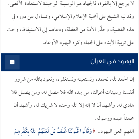
لا يرجع إلا بالقوة، فالجهاد هو الوسيلة الوحيدة لاستعادة الأقصى.
وقد نبه الشيخ على أهمية الإعلام الإسلامي، وتساءل عن دوره في
هذه القضية، وحذّر الأمة من الغفلة، ودعاهم إلى الاستيقاظ، وحث
على تربية الأبناء على الجهاد وكره اليهود الأوغاد.
اليهود في القرآن
إن الحمد لله، نحمده ونستعينه ونستغفره، ونعوذ بالله من شرور
أنفسنا وسيئات أعمالنا، من يهده الله فلا مضل له، ومن يضلل فلا
هادي له، وأشهد أن لا إله إلا الله وحده لا شريك له، وأشهد أن
محمداً عبده ورسوله.
اللهم العن اليهود..
وَقَالُوا قُلُوبُنَا غُلْفٌ بَلْ لَعَنَهُمُ اللَّهُ بِكُفْرِهِمْ