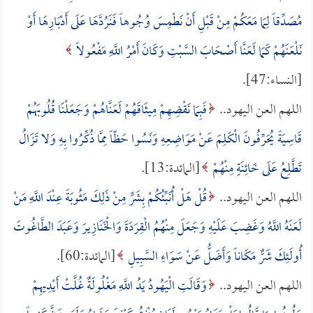
مُصَدِّقاً لِمَا مَعَكُمْ مِنْ قَبْلِ أَنْ نَطْمِسَ وُجُوهاً فَنَرُدَّهَا عَلَى أَدْبَارِهَا أَوْ
نَلْعَنَهُمْ كَمَا لَعَنَّا أَصْحَابَ السَّبْتِ وَكَانَ أَمْرُ اللَّهِ مَفْعُولاً
[النساء:47].
اللهم العن اليهود..
فَبِمَا نَقْضِهِمْ مِيثَاقَهُمْ لَعَنَّاهُمْ وَجَعَلْنَا قُلُوبَهُمْ
قَاسِيَةً يُحَرِّفُونَ الْكَلِمَ عَنْ مَوَاضِعِهِ وَنَسُوا حَظّاً مِمَّا ذُكِّرُوا بِهِ وَلا تَزَالُ
تَطَّلِعُ عَلَى خَائِنَةٍ مِنْهُمْ
[المائدة:13].
اللهم العن اليهود..
قُلْ هَلْ أُنَبِّئُكُمْ بِشَرٍّ مِنْ ذَلِكَ مَثُوبَةً عِنْدَ اللَّهِ مَنْ
لَعَنَهُ اللَّهُ وَغَضِبَ عَلَيْهِ وَجَعَلَ مِنْهُمُ الْقِرَدَةَ وَالْخَنَازِيرَ وَعَبَدَ الطَّاغُوتَ
أُولَئِكَ شَرٌّ مَكَاناً وَأَضَلُّ عَنْ سَوَاءِ السَّبِيلِ
[المائدة:60].
اللهم العن اليهود..
وَقَالَتِ الْيَهُودُ يَدُ اللَّهِ مَغْلُولَةٌ غُلَّتْ أَيْدِيهِمْ