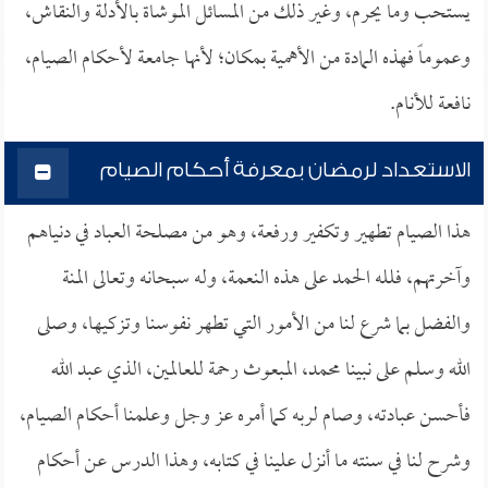
يستحب وما يحرم، وغير ذلك من المسائل الموشاة بالأدلة والنقاش،
وعموماً فهذه المادة من الأهمية بمكان؛ لأنها جامعة لأحكام الصيام،
نافعة للأنام.
الاستعداد لرمضان بمعرفة أحكام الصيام
هذا الصيام تطهير وتكفير ورفعة، وهو من مصلحة العباد في دنياهم
وآخرتهم، فلله الحمد على هذه النعمة، وله سبحانه وتعالى المنة
والفضل بما شرع لنا من الأمور التي تطهر نفوسنا وتزكيها، وصلى
الله وسلم على نبينا محمد، المبعوث رحمة للعالمين، الذي عبد الله
فأحسن عبادته، وصام لربه كما أمره عز وجل وعلمنا أحكام الصيام،
وشرح لنا في سنته ما أنزل علينا في كتابه، وهذا الدرس عن أحكام