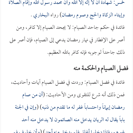
خمس: شهادة أن لا إله إلا الله وأن محمد رسول الله وإقام الصلاة
وإيتاء الزكاة والحج وصوم رمضان
) رواه
البخاري
.
فائدة في حكم جاحد الصيام: لا يجحد الصيام إلا كافر، ومن
أصر على الإفطار في نهار رمضان يدعي إلى الصيام، فإن أصر على
ذلك جاحداً لوجوبه فإنه كافر بالله العظيم.
فضل الصيام والحكمة منه
فائدة في فضل الصيام: وردت في فضل الصيام آيات وأحاديث،
فمن ذلك أنه شرع للتقوى ومن الأحاديث: (
أن من صام
رمضان إيماناً واحتساباً غفر له ما تقدم من ذنبه
) (
وإن في الجنة
باباً يقال له الريان يدخل منه الصائمون لا يدخل منه أحد
غيرهم، فإذا دخلوا أغلق فلم يدخل منه أحد
) (
وأن خلوف فم