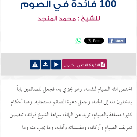
100 فائدة في الصوم
للشيخ : محمد المنجد
التفريغ النصي الكامل
اختص الله الصيام لنفسه، وهو يجزي به، فجعل للصائمين باباً
يدخلون منه إلى الجنة، وجعل دعوة الصائم مستجابة. وهنا أحكام
كثيرة متعلقة بالصيام، تزيد عن المائة، سماها الشيخ فوائد، تتضمن
تعريف الصيام وأركانه، ومفسداته وآدابه، وما يجب منه وما