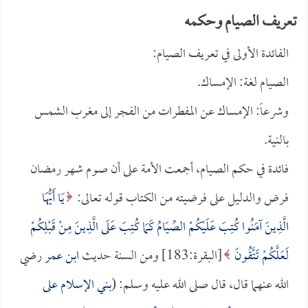
تعريف الصيام وحكمه
الفائدة الأولى في تعريف الصيام:
الصيام لغة: الإمساك.
وشرعاً: الإمساك عن المفطرات من الفجر إلى مغرب الشمس
بالنية.
فائدة في حكم الصيام، أجمعت الأمة على أن صوم شهر رمضان
فرض والدليل على فرضيته من الكتاب قوله تعالى:
يَا أَيُّهَا
الَّذِينَ آمَنُوا كُتِبَ عَلَيْكُمْ الصِّيَامُ كَمَا كُتِبَ عَلَى الَّذِينَ مِنْ قَبْلِكُمْ
لَعَلَّكُمْ تَتَّقُونَ
[البقرة:183] ومن السنة حديث
ابن عمر
رضي
الله عنهما قال، قال صلى الله عليه وسلم: (
بني الإسلام على