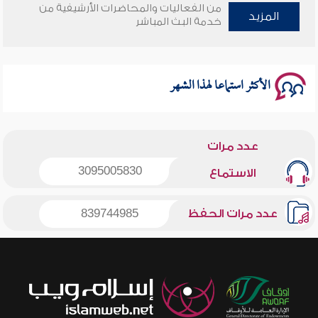
سلسلة محاضرات نفحات رمضانية 1444هـ
من الفعاليات والمحاضرات الأرشيفية من
المزيد
خدمة البث المباشر
الأكثر استماعا لهذا الشهر
عدد مرات
3095005830
الاستماع
عدد مرات الحفظ
839744985