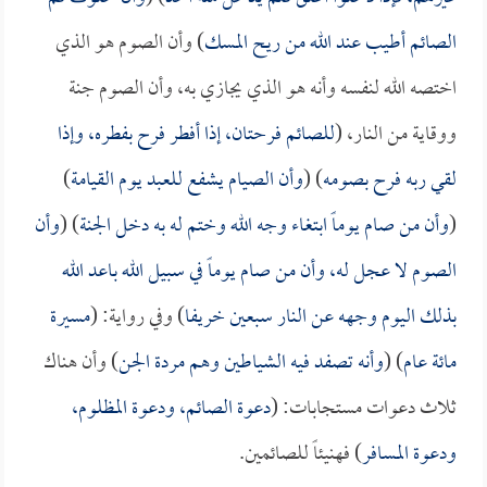
الصائم أطيب عند الله من ريح المسك
) وأن الصوم هو الذي
اختصه الله لنفسه وأنه هو الذي يجازي به، وأن الصوم جنة
ووقاية من النار، (
للصائم فرحتان، إذا أفطر فرح بفطره، وإذا
لقي ربه فرح بصومه
) (
وأن الصيام يشفع للعبد يوم القيامة
)
(
وأن من صام يوماً ابتغاء وجه الله وختم له به دخل الجنة
) (
وأن
الصوم لا عجل له، وأن من صام يوماً في سبيل الله باعد الله
بذلك اليوم وجهه عن النار سبعين خريفا
) وفي رواية: (
مسيرة
مائة عام
) (
وأنه تصفد فيه الشياطين وهم مردة الجن
) وأن هناك
ثلاث دعوات مستجابات: (
دعوة الصائم، ودعوة المظلوم،
ودعوة المسافر
) فهنيئاً للصائمين.