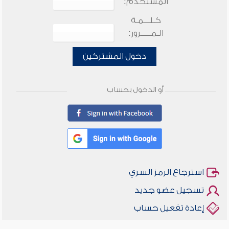
المستخدم:
كـلـــمـة
الـمـــــرور:
دخول المشتركين
أو الدخول بحساب
استرجاع الرمز السري
تسجيل عضو جديد
إعادة تفعيل حساب