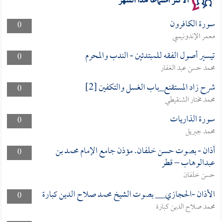
الأكثر استماعا لهذا الشهر
سورة الكافرون
0
معمر الإندونيسي
تيسير أصول الفقه للمبتدئين - الندب والمحرم
0
محمد حسن عبد الغفار
شرح زاد المستقنع_باب الغسل والتكفين [2]
0
محمد مختار الشنقيطي
سورة الذاريات
0
محمد جبريل
أذان - بصوت حسن خلفان. مؤذن جامع الإمام محمد بن
0
عبدالوهاب – قطر
حسن خلفان
الأذان -الحجازي__ بصوت الشيخ محمد صلاح الدين كبارة
0
محمد صلاح الدين كبارة