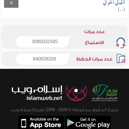
الليالي الخوالي
0
(...)
عدد مرات
3095032345
الاستماع
عدد مرات الحفظ
840028326
جميع الحقوق محفوظة © 2026 - 1998 لشبكة إسلام ويب