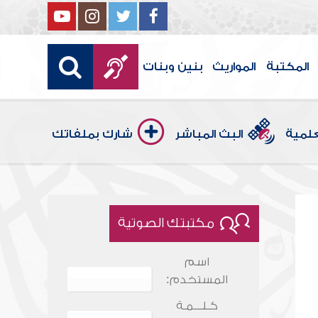
المكتبة
المواريث
بنين وبنات
علمية
البث المباشر
شارك بملفاتك
مكتبتك الصوتية
اسم
المستخدم:
كـلـــمـة