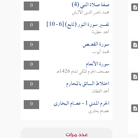
صفة صلاة النبي (4)
0
محمد ناصر الدين الألباني
تفسير سورة النور (تابع) [6 - 10]
0
أحمد حطيبة
سورة القصص
0
محمد أيوب
سورة الأنعام
0
مصحف الحرم المكي لعام 1426هـ
اختلاط السائق بالمحارم
0
أحمد القطان
الحرم المدني 1 - عصام البخارى
0
عصام بخاري
عدد مرات