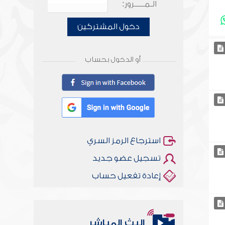
الـمـــــرور:
دخول المشتركين
أو الدخول بحساب
استرجاع الرمز السري
تسجيل عضو جديد
إعادة تفعيل حساب
البث المباشر