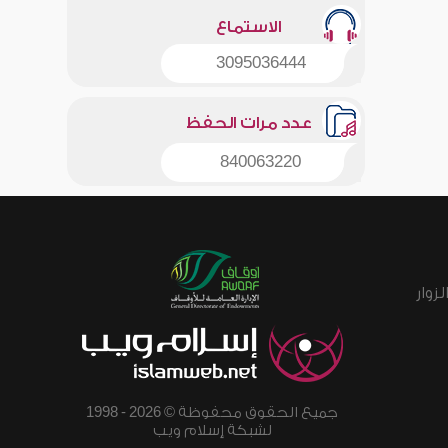
الاستماع
3095036444
عدد مرات الحفظ
840063220
زوار
جميع الحقوق محفوظة © 2026 - 1998
لشبكة إسلام ويب