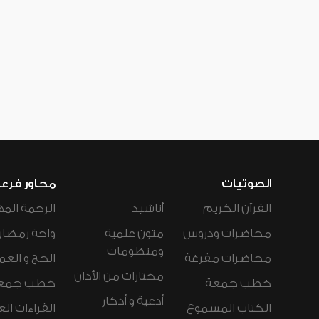
الصوتيات
محاور فرع
القرآن الكريم
أناشيد
الرحمة المه
محاضرات ودروس
متون علمية
واحة رمضان
ومنظومات
محاضرات مفرغة
الحج و العم
مختارات من الأذان
خطب جمعة
خطب جمع
أدعية و أذكار
الكتاب المسموع
القراءات ال