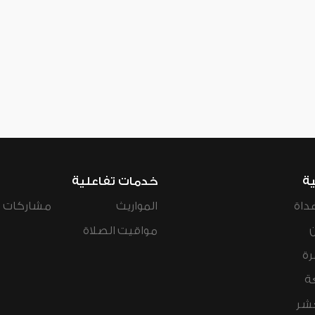
ية
خدمات تفاعلية
داة
المواريث
مشاركات ال
مواقيت الصلاة
رة
ة
عشر