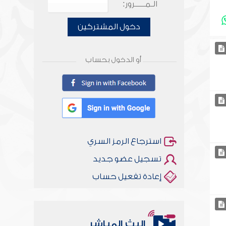
الـمـــــرور:
دخول المشتركين
أو الدخول بحساب
استرجاع الرمز السري
تسجيل عضو جديد
إعادة تفعيل حساب
البث المباشر