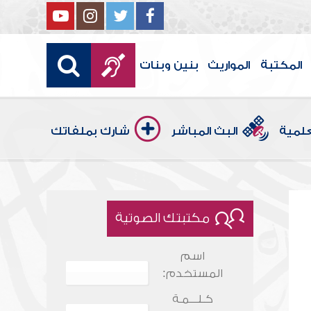
المكتبة
المواريث
بنين وبنات
علمية
البث المباشر
شارك بملفاتك
مكتبتك الصوتية
اسم
المستخدم:
كـلـــمـة