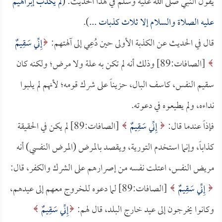
يقول النبي صلى الله عليه وسلم في هذا الحديث: (
لم يكذب إبراهيم
عليه الصلاة والسلام إلا ثلاث كذبات ...
).
قال في الحديث عن الكذبة الأولى حين دُعِي إلى آلهتهم:
إِنِّي سَقِيمٌ
[الصافات:89] وذلك أنه لم تكن به علة ولا مرض؛ ولكنه كان
سقيم النفس، كاسف البال، حزيناً على شرك قومه؛ لأنهم لم يلبوا
نداءه، ولم يطيعوه في دعوته.
فإذاً عندما قال:
إِنِّي سَقِيمٌ
[الصافات:89] لم يكن في الحقيقة
كذاباً، وإنما استخدم التورية، ويقصد بالمرض (المرض النفسي) أنه
مريض النفس، اعتلت نفسه من إصرارهم على الشرك والكفر، قال:
إِنِّي سَقِيمٌ
[الصافات:89] لما دعوه للخروج معهم إلى عيدهم،
وكانوا يخرجون إلى عيد خارج البلد، قال لهم:
إِنِّي سَقِيمٌ