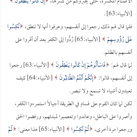
الأصنام المكسرة، حتى يخبروكم من كسرها،
إِنْ كَانُوا يَنْطِقُونَ
[الأنبياء:63] .
فلما قال لهم ذلك رجعوا إلى أنفسهم، وعرفوا أنها لا تنطق،
نُكِسُوا
عَلَى رُؤُوسِهِمْ
[الأنبياء:65] رُدُّوا إلى الكفر بعد أن أقروا على
أنفسهم بالظلم.
لما قال لهم:
فَاسْأَلُوهُمْ إِنْ كَانُوا يَنْطِقُونَ
[الأنبياء:63] رجعوا
إلى أنفسهم، قالوا:
إِنَّكُمْ أَنْتُمُ الظَّالِمُونَ
[الأنبياء:64] كيف
تعبدون أشياء لا تسمع ولا تبصر.
لكن لما كان القوم على فسادٍ في الطريقة أجيالاً استمرءوا الكفر،
وأصروا على الباطل، وعاندوا وتعصبوا لمبدئهم، ورفضوا الحق
ورجعوا مرة أخرى،
ثُمَّ نُكِسُوا
[الأنبياء:65] هذا معنى:
ثُمَّ