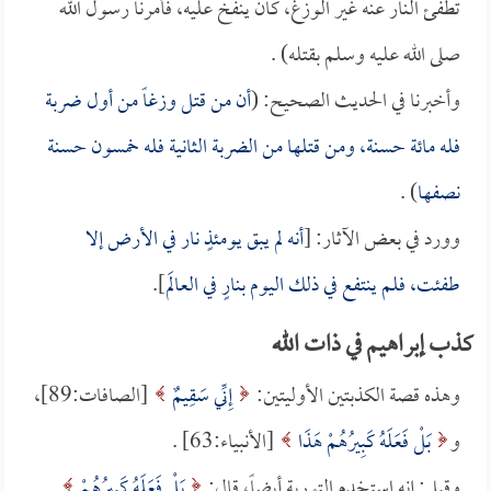
تطفئ النار عنه غير الوزغ، كان ينفخ عليه، فأمرنا رسول الله
صلى الله عليه وسلم بقتله) .
وأخبرنا في الحديث الصحيح: (
أن من قتل وزغاً من أول ضربة
فله مائة حسنة، ومن قتلها من الضربة الثانية فله خمسون حسنة
نصفها
) .
وورد في بعض الآثار: [
أنه لم يبق يومئذٍ نار في الأرض إلا
طفئت، فلم ينتفع في ذلك اليوم بنارٍ في العالَم
].
كذب إبراهيم في ذات الله
وهذه قصة الكذبتين الأوليتين:
إِنِّي سَقِيمٌ
[الصافات:89]،
و
بَلْ فَعَلَهُ كَبِيرُهُمْ هَذَا
[الأنبياء:63] .
وقيل: إنه استخدم التورية أيضاً، قال:
بَلْ فَعَلَهُ كَبِيرُهُمْ