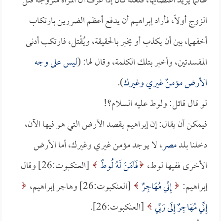
ظالماً يريد اغتصابها، فلعله كان إذا عرف أن المرأة متزوجة قتل
الزوج أولاً، فأراد إبراهيم أن يدفع أعظم الضررين بارتكاب
أخفهما، بين أن يكذب أو يخبر بالحقيقة، ويُقْتل، فارتكب أدنى
المفسدتين، وأخبر بتلك الكلمة، وقال لها: (
ليس على وجه
الأرض مؤمنٌ غيري وغيرك
).
لو قال قائل: ولوط عليه السلام؟!
فيمكن أن يقال: إن إبراهيم يقصد الأرض التي هو فيها الآن،
دخلنا بلد
مصر
، لا يوجد مؤمن غيري وغيرك، أما الأرض
الأخرى ففيها لوط،
فَآمَنَ لَهُ لُوطٌ
[العنكبوت:26] وقال
إبراهيم:
إِنِّي مُهَاجِرٌ
[العنكبوت:26] وهاجر إبراهيم،
إِنِّي مُهَاجِرٌ إِلَى رَبِّي
[العنكبوت:26].