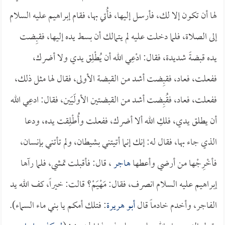
لها أن تكون إلا لك، فأرسل إليها، فأُتي بها، فقام إبراهيم عليه السلام
إلى الصلاة، فلما دخلت عليه لم يتمالك أن بسط يده إليها، فقبِضت
يده قبضةً شديدة، فقال: ادْعِي الله أن يُطْلِق يدي ولا أضرك،
ففعلت، فعاد، فقبِضت أشد من القبضة الأولى، فقال لها مثل ذلك،
ففعلت، فعاد، فقُبِضت أشد من القبضتين الأولَيَين، فقال: ادعِي الله
أن يطلق يدي، فلكِ الله ألا أضرك، ففعلت وأُطْلِقت يده، ودعا
الذي جاء بها، فقال له: إنك إنما أتيتني بشيطان، ولم تأتني بإنسان،
فأخْرِجْها من أرضي وأعطها
هاجر
، قال: فأقبلت تمشي، فلما رآها
إبراهيم عليه السلام انصرف، فقال: مَهْيَمْ؟ قالت: خيراً، كف الله يد
الفاجر، وأخدم خادماً قال
أبو هريرة
: فتلك أمكم يا بني ماء السماء).