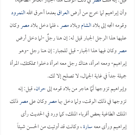
قيل: إنه ملك
مصر
في ذلك الوقت هذا الجبار الكافر الطاغية،
وأن إبراهيم لما خرج من أرض
العراق
بعدما أحرق الله
النمرود
وقومه اتجه إلى بلاد
الشام
وبلاد
مصر
، فلما دخل بلاد
مصر
وكان
عليها هذا الرجل الجبار قيل له: إن هنا رجلٌ -لما دخل أرض
مصر
وكان فيها هذا الجبار- قيل للجبار: إن هنا رجل -وهو
إبراهيم- ومعه امرأة، هناك رجل معه امرأة دخلوا مملكتك، المرأة
جميلة جداً في غاية الجمال، لا تصلح إلا لك.
وإبراهيم تزوجها لَمَّا هاجر من بلاد قومه إلى
حران
، قيل: إنه
تزوجها في ذلك الوقت، ولما دخل بها
مصر
وكان على
مصر
ذلك
الملك الطاغية بعض أقرباء الملك، كما ورد في الحديث رأى
إبراهيم ورأى معه
سارة
، وكانت قد أوتيت من الحسن شيئاً