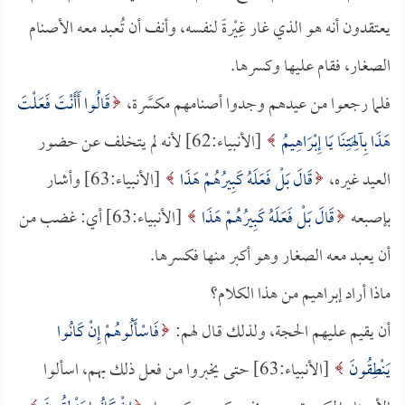
يعتقدون أنه هو الذي غار غِيْرةً لنفسه، وأنف أن تُعبد معه الأصنام
الصغار، فقام عليها وكسرها.
فلما رجعوا من عيدهم وجدوا أصنامهم مكسَّرة،
قَالُوا أَأَنْتَ فَعَلْتَ
هَذَا بِآلِهَتِنَا يَا إِبْرَاهِيمُ
[الأنبياء:62] لأنه لم يتخلف عن حضور
العيد غيره،
قَالَ بَلْ فَعَلَهُ كَبِيرُهُمْ هَذَا
[الأنبياء:63] وأشار
بإصبعه
قَالَ بَلْ فَعَلَهُ كَبِيرُهُمْ هَذَا
[الأنبياء:63] أي: غضب من
أن يعبد معه الصغار وهو أكبر منها فكسرها.
ماذا أراد إبراهيم من هذا الكلام؟
أن يقيم عليهم الحجة، ولذلك قـال لهم:
فَاسْأَلُوهُمْ إِنْ كَانُوا
يَنْطِقُونَ
[الأنبياء:63] حتى يخبروا من فعل ذلك بهم، اسألوا