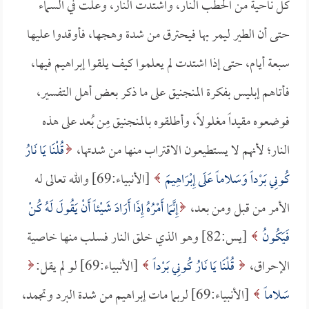
كل ناحية من الحطب النار، واشتدت النار، وعلت في السماء
حتى أن الطير ليمر بها فيحترق من شدة وهجها، فأوقدوا عليها
سبعة أيام، حتى إذا اشتدت لم يعلموا كيف يلقوا إبراهيم فيها،
فأتاهم إبليس بفكرة المنجنيق على ما ذكر بعض أهل التفسير،
فوضعوه مقيداً مغلولاً، وأطلقوه بالمنجنيق مِن بُعد على هذه
النار؛ لأنهم لا يستطيعون الاقتراب منها من شدتها،
قُلْنَا يَا نَارُ
كُونِي بَرْداً وَسَلاماً عَلَى إِبْرَاهِيمَ
[الأنبياء:69] والله تعالى له
الأمر من قبل ومن بعد،
إِنَّمَا أَمْرُهُ إِذَا أَرَادَ شَيْئاً أَنْ يَقُولَ لَهُ كُنْ
فَيَكُونُ
[يس:82] وهو الذي خلق النار فسلب منها خاصية
الإحراق،
قُلْنَا يَا نَارُ كُونِي بَرْداً
[الأنبياء:69] لو لم يقل:
سَلاماً
[الأنبياء:69] لربما مات إبراهيم من شدة البرد وتجمد،