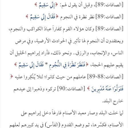
[الصافات:89]، وقبل أن يقول لهم:
إِنِّي سَقِيمٌ
[الصافات:89] نظر نظرة في النجوم
فَقَالَ إِنِّي سَقِيمٌ
[الصافات:89] وكان هؤلاء القوم كفاراً عبادَ الكواكب والنجوم،
ويعتقدون أن النجوم لها تأثير في الحوادث الأرضية، وفي مرض
الناس، والإنجاب، والرزق.. ونحو ذلك، فأراد إبراهيم الخليل أن
يقيم عليهم الحجة،
فَنَظَرَ نَظْرَةً فِي النُّجُومِ
*
فَقَالَ إِنِّي سَقِيمٌ
[الصافات:88-89] عاملهم من حيث كانوا؛ لئلا يُنْكِروا عليه
فَتَوَلَّوْا عَنْهُ مُدْبِرِينَ
[الصافات:90] تركوه وذهبوا إلى عيدهم
خارج البلد.
لما خلت البلد وصار معبد الأصنام فارغاً دخل إبراهيم على
الأصنام، فكسَّرها، ثم وضع القدوم (الفأس) في يد كبيرهم لعلهم