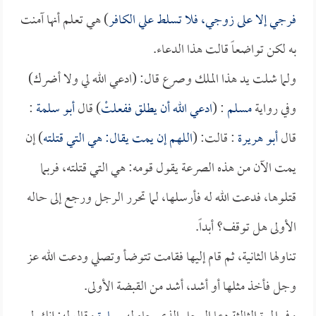
فرجي إلا على زوجي، فلا تسلط علي الكافر
) هي تعلم أنها آمنت
به لكن تواضعاً قالت هذا الدعاء.
ولما شلت يد هذا الملك وصرع قال: (ادعي الله لي ولا أضرك)
وفي رواية
مسلم
: (
ادعي الله أن يطلق ففعلتْ
) قال
أبو سلمة
:
قال
أبو هريرة
: قالت: (
اللهم إن يمت يقال: هي التي قتلته
) إن
يمت الآن من هذه الصرعة يقول قومه: هي التي قتلته، فربما
قتلوها، فدعت الله له فأرسلها، لما تحرر الرجل ورجع إلى حاله
الأولى هل توقف؟ أبداً.
تناولها الثانية، ثم قام إليها فقامت تتوضأ وتصلي ودعت الله عز
وجل فأخذ مثلها أو أشد، أشد من القبضة الأولى.