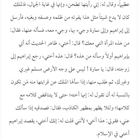
عظيماً، وقال له: إني رأيتها تطحن، وإنها في غاية الجمال، فالملك
كان لا يدع شيئاً مثل هذا يفوته من ظلمه وعسفه وبغيه، فأرسل
إلى إبراهيم وإلى
سارة
وجيء بها، وجيء معه، فسأله عنها، فقال:
من هذه المرأة التي معك؟ قال: أختي، ظاهر الحديث أنه أتي
بإبراهيم أولاً وسأله من هذه؟ قال: هذه أختي، رجع إبراهيم إلى
زوجته، قال: يا
سارة
! ليس على وجه الأرض مسلم غيري
وغيركِ، ثم طلب منها، إذا سألها الملك عن قرابتها منه مَن تكون
بالنسبة له أن تقول له: إنها أخته؛ حتى لا يتناقض كلامه مع
كلامها؛ ولئلا يظهر بمظهر الكاذب، فقال: فصدقيه إذا سألك
عني، فقولي: هذا أخي؛ لأنني قلت له: إنك أختي، يقصد إبراهيم
أختي في الإسلام.