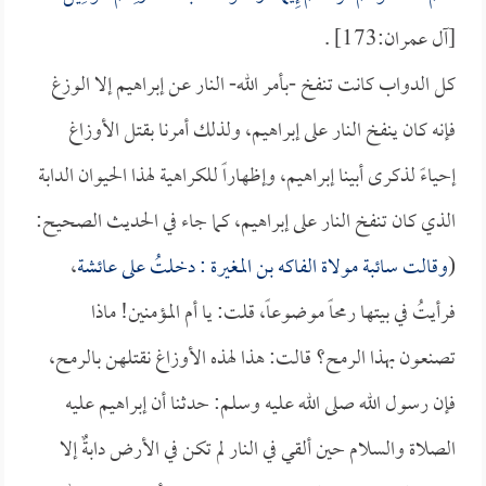
[آل عمران:173] .
كل الدواب كانت تنفخ -بأمر الله- النار عن إبراهيم إلا الوزغ
فإنه كان ينفخ النار على إبراهيم، ولذلك أمرنا بقتل الأوزاغ
إحياءً لذكرى أبينا إبراهيم، وإظهاراً للكراهية لهذا الحيوان الدابة
الذي كان تنفخ النار على إبراهيم، كما جاء في الحديث الصحيح:
(
وقالت
سائبة مولاة الفاكه بن المغيرة
: دخلتُ على
عائشة
،
فرأيتُ في بيتها رمحاً موضوعاً، قلت: يا أم المؤمنين! ماذا
تصنعون بهذا الرمح؟ قالت: هذا لهذه الأوزاغ نقتلهن بالرمح،
فإن رسول الله صلى الله عليه وسلم: حدثنا أن إبراهيم عليه
الصلاة والسلام حين ألقي في النار لم تكن في الأرض دابةٌ إلا