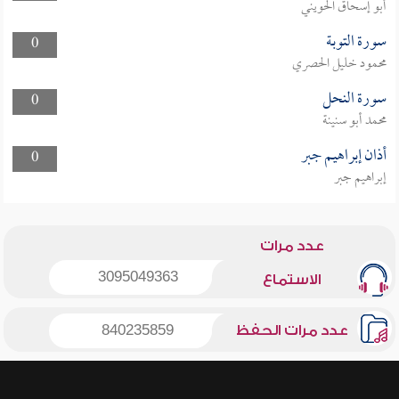
أبو إسحاق الحويني
سورة التوبة
0
محمود خليل الحصري
سورة النحل
0
محمد أبو سنينة
أذان إبراهيم جبر
0
إبراهيم جبر
عدد مرات
3095049363
الاستماع
عدد مرات الحفظ
840235859