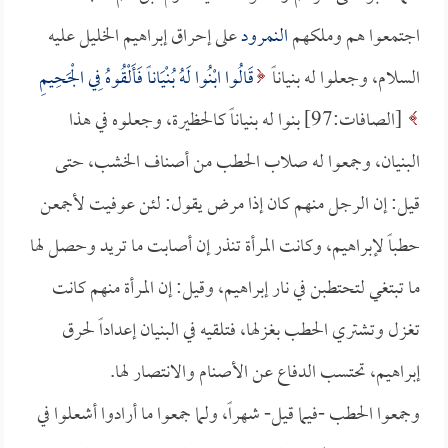
اجتمعوا هم وملكهم
النمرود
على إحراق إبراهيم الخليل عليه
السلام، وجعلوا له بنياناً
قَالُوا ابْنُوا لَهُ بُنْيَاناً فَأَلْقُوهُ فِي الْجَحِيمِ
[الصافات:97] بنوا له بنياناً كالحظيرة، وجعلوه في هذا
البنيان، وجمعوا له صلاب الحطب من أصناف الخشب، حتى
قيل: إن الرجل منهم كان إذا مرض يقول: لئن عوفيت لأجمعن
حطباً لإبراهيم، وكانت المرأة تنذر إن أصابت ما تريد وحصل لها
ما تبتغي لتحتطبن في نار إبراهيم، وقيل: إن المرأة منهم كانت
تغزل وتشتري الحطب بغزلها، فتلقيه في البنيان إعداداً لحرق
إبراهيم، تحتسب الدفاع عن الأصنام والانتصار لها.
وجمعوا الحطب -فيما قيل- شهراً، ولما جمعوا ما أرادوا أشعلوا في