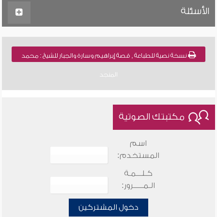
الأسئلة
نسخة نصية للطباعة , قصة إبراهيم وسارة والجبار للشيخ : محمد
المنجد
مكتبتك الصوتية
اسم
المستخدم:
كـلـــمـة
الـمـــــرور:
دخول المشتركين