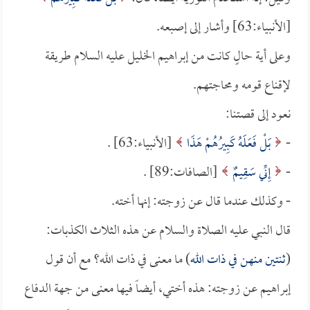
[الأنبياء:63] وأشار إلى إصبعه.
وعلى أية حالٍ كانت من إبراهيم الخليل عليه السلام طريقة
لإقناع قومه ومحاجتهم.
نعود إلى قصتنا:
-
بَلْ فَعَلَهُ كَبِيرُهُمْ هَذَا
[الأنبياء:63] .
-
إِنِّي سَقِيمٌ
[الصافات:89] .
- وكذلك عندما قال عن زوجته: إنها أخته.
قال النبي عليه الصلاة والسلام عن هذه الثلاث الكذبات:
(
ثنتين منهن في ذات الله
) ما معنى في ذات الله؟ مع أن قول
إبراهيم عن زوجته: هذه أختي، أيضاً فيها معنى من جهة الدفاع