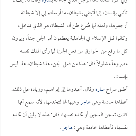
وفي المرة الثالثة دعا الرجل الذي جاء له بـ
سارة
وقال له: إنك لم
تأتني بإنسان، إنما أتيتني بشيطان، ما أرسلتم إلي إلا شيطانة
أرجعوها، ولعله لما صُرع ظن أن الشيطان هو الذي تدخل،
وكانوا قبل الإسلام في الجاهلية يعظمون أمر الجن جداً، ويرون
كل ما وقع من الخوارق من فعل الجن؛ لما رأى الملك نفسه
مصروعاً مشلولاً قال: هذا من فعل الجن، هذا شيطان، هذا ليس
بإنسان.
أطلق سراح
سارة
وقال: أعيدوها إلى إبراهيم، وزيادة على ذلك:
أعطاها خادمة وهي
هاجر
وهبها لها لتخدمها، لأنه سمع أنها
كانت تعجن العجين أو تخدم نفسها، قال: هذه لا يليق أن تخدم
نفسها، فأعطاها خادمة وهي:
هاجر
.