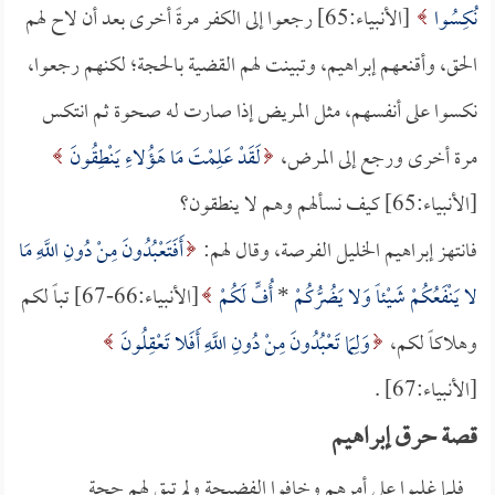
نُكِسُوا
[الأنبياء:65] رجعوا إلى الكفر مرةً أخرى بعد أن لاح لهم
الحق، وأقنعهم إبراهيم، وتبينت لهم القضية بالحجة؛ لكنهم رجعوا،
نكسوا على أنفسهم، مثل المريض إذا صارت له صحوة ثم انتكس
مرة أخرى ورجع إلى المرض،
لَقَدْ عَلِمْتَ مَا هَؤُلاءِ يَنْطِقُونَ
[الأنبياء:65] كيف نسألهم وهم لا ينطقون؟
فانتهز إبراهيم الخليل الفرصة، وقال لهم:
أَفَتَعْبُدُونَ مِنْ دُونِ اللَّهِ مَا
لا يَنْفَعُكُمْ شَيْئاً وَلا يَضُرُّكُمْ
*
أُفٍّ لَكُمْ
[الأنبياء:66-67] تباً لكم
وهلاكاً لكم،
وَلِمَا تَعْبُدُونَ مِنْ دُونِ اللَّهِ أَفَلا تَعْقِلُونَ
[الأنبياء:67] .
قصة حرق إبراهيم
فلما غلبوا على أمرهم وخافوا الفضيحة ولم تبق لهم حجة