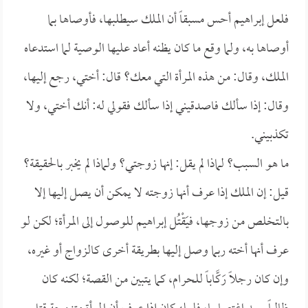
فلعل إبراهيم أحس مسبقاً أن الملك سيطلبها، فأوصاها بما
أوصاها به، ولما وقع ما كان يظنه أعاد عليها الوصية لما استدعاه
الملك، وقال: من هذه المرأة التي معك؟ قال: أختي، رجع إليها،
وقال: إذا سألك فاصدقيني إذا سألك فقولي له: أنك أختي، ولا
تكذبيني.
ما هو السبب؟ لماذا لم يقل: إنها زوجتي؟ ولماذا لم يخبر بالحقيقة؟
قيل: إن الملك إذا عرف أنها زوجته لا يمكن أن يصل إليها إلا
بالتخلص من زوجها، فيَقْتُل إبراهيم للوصول إلى المرأة؛ لكن لو
عرف أنها أخته ربما وصل إليها بطريقة أخرى كالزواج أو غيره،
وإن كان رجلاً رَكَّاباً للحرام، كما يتبين من القصة؛ لكنه كان