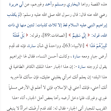
هذه القصة رواها
البخاري
و
مسلم
و
أحمد
وغيرهم، عن
أبي هريرة
رضي الله عنه قال: قال رسول الله صلى الله عليه وسلم: (
لم يكذب
إبراهيم النبي عليه السلام قط إلا ثلاث كذبات: ثنتين منها في ذات
الله، قوله:
إِنِّي سَقِيمٌ
[الصافات:89]، وقوله:
بَلْ فَعَلَهُ
كَبِيرُهُمْ هَذَا
[الأنبياء:63]، وواحدةً في شأن
سارة
، فإنه قد قَدِم
أرض جبارٍ ومعه
سارة
، وكانت أحسن النساء، فقال لها -إبراهيم
يقول لزوجته
سارة
-: إن هذا الجبار -هذا الملك الكافر الطاغية في
هذا البلد- إن يعلم أنك امرأتي يغلبني عليك، فإن سألك فأخبريه
أنك أختي، فإنك أختي في الإسلام، فإني لا أعلم في الأرض مسلماً
غيري وغيرك، فلما دخل أرضه رآها بعض أهل الجبار، أتاه -هذا
القريب للجبار أتى الجبار- فقال له: لقد قدم أرضَك امرأةٌ لا ينبغي