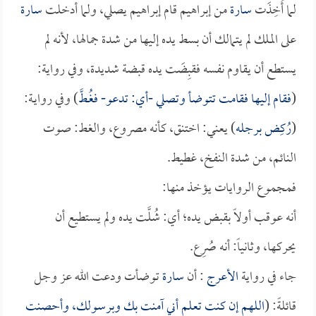
لما أُخِذَت
سارة
من إبراهيم قام إبراهيم يصلي، ولما أدخلت
سارة
على الملك لم يتمالك أن بسط يده إليها من شدة جمالها، لأنه لم
يستطع أن يقاوم نفسه فقبِضَت يده قبضة شديدة، وفي رواية:
(
فقام إليها فقامت تتوضأ وتصلي -أي: تدعو- فغُـطَّ
) وفي روايـة:
(
رُكِض برجله
) يعني: اختنق، كأنه مصروع، والغط: صوت
النائم، من شدة النفخ، غطيط.
فمجموع الروايات يؤخذ منها:
أنه عوقب أولاً بقبض يده؛ أي: شُلَّت يده ولم يستطيع أن
يحركها، وثانياً: أنه صُرِع.
جاء في رواية
الأعرج
: أن
سارة
توضأت ودعت الله عز وجل
قائلةً: (
اللهم إن كنت تعلم أني آمنت بك وبرسولك، وأحصنت