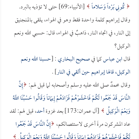
كُونِي بَرْداً وَسَلاماً
[الأنبياء:69] حتى لا تؤذيه بالبرد.
وقال إبراهيم كلمة واحدة فقط وهو في الهواء، يلقى بالمنجنيق
إلى النار، في اتجاه النار، ذاهبٌ في الهواء، قال: حسبي الله ونعم
الوكيل؟
قال
ابن عباس
كما في
صحيح البخاري
: [
حسبنا الله ونعم
الوكيل، قالها إبراهيم حين ألقي في النار
] .
وقال محمدٌ صلى الله عليه وسلم وأصحابه لما قيل لهم:
إِنَّ
النَّاسَ قَدْ جَمَعُوا لَكُمْ فَاخْشَوْهُمْ فَزَادَهُمْ إِيمَاناً وَقَالُوا حَسْبُنَا اللَّهُ
وَنِعْمَ الْوَكِيلُ
[آل عمران:173] بعد غزوة
أحد
، قيل لهم: لقد
عاد المشركون مرةً أخرى لاستئصالكم،
إِنَّ النَّاسَ قَدْ جَمَعُوا
لَكُمْ فَاخْشَوْهُمْ فَزَادَهُمْ إِيمَاناً وَقَالُوا حَسْبُنَا اللَّهُ وَنِعْمَ الْوَكِيلُ