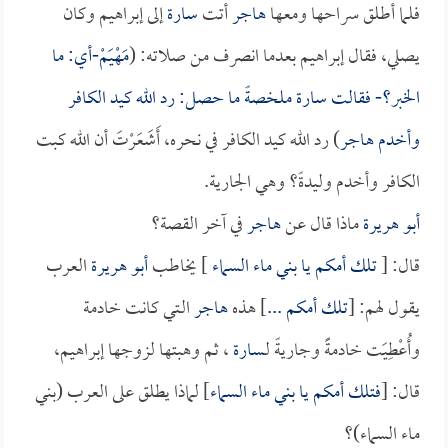
فلما أطلق سراحها ومعها
هاجر
أتت
سارة
إلى إبراهيم وكان
يصلي، فقال إبراهيم بعدما انصرف من صلاته: (
مَهْيَمْ-أي: ما
الخبر؟- فقالت
سارة
ملخصةً ما حصل: رد الله كيد الكافر
وأخدم
هاجر
) رد الله كيد الكافر في نحره، أَشَعَرْتَ أن الله كبت
الكافر وأخدم وليدةً؟ وهي الجارية.
أبو هريرة
ماذا قال عن
هاجر
في آخر القصة؟
قال: [
تلك أمكم يا بني ماء السماء
] يخاطب
أبو هريرة
العرب
يقول لهم: [
تلك أمكم ...
] هذه
هاجر
الـتي كانت خادمة
وأُعْطِيَت خادمةًَ وجاريةً لـ
سارة
، ثم وهبتها لزوجها إبراهيم،
قال: [
فتلك أمكم يا بني ماء السماء
] لماذا يطلق على العرب (بني
ماء السماء)؟