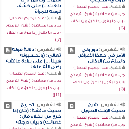
نزول آية الحجاب
أسماء: (إن المرأة إذا
بلغت...) على كشف
للشيخ:
عبد الرحيم الطحان
الوجه للمرأة
جزء من محاضرة ( شرح الترمذي
للشيخ:
عبد الرحيم الطحان
- باب ما يقول إذا خرج من الخلاء
جزء من محاضرة ( شرح الترمذي
[6])
- باب ما يقول إذا خرج من الخلاء
[7])
الفهرس:
دور ولي
الفهرس:
دلالة قوله
الأمر في حفظ الأعراض
تعالى: (وتحسبونه
والمنع من الرذائل
هيناً ...) على براءة عائشة
رضي الله عنها
للشيخ:
عبد الرحيم الطحان
للشيخ:
عبد الرحيم الطحان
جزء من محاضرة ( شرح الترمذي-
جزء من محاضرة ( شرح الترمذي
باب ما يقول إذا خرج من الخلاء
- باب ما يقول إذا خرج من الخلاء
[8])
[11])
الفهرس:
شرح
الفهرس:
تخريج
حديث الإفك الطويل
حديث عائشة: (كان إذا
خرج من الخلاء قال:
للشيخ:
عبد الرحيم الطحان
غفرانك) وبيان درجته
جزء من محاضرة ( شرح الترمذي
للشيخ:
عبد الرحيم الطحان