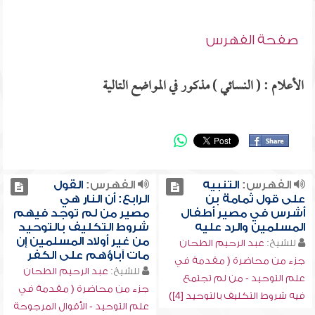
صفحة الفهرس
الأعلام : ( النسائي ) مذكور في المواضع التالية
الفهرس:
التنبيه
الفهرس:
القول
على قول ثمامة بن
الرابع: أن النار هي
أشرس في مصير أطفال
مصير من لم توجد فيهم
المسلمين والرد عليه
شروط التكليف بالتوحيد
من غير أولاد المسلمين إن
للشيخ:
عبد الرحيم الطحان
مات آباؤهم على الكفر
جزء من محاضرة ( مقدمة في
للشيخ:
عبد الرحيم الطحان
علم التوحيد - من لم تجتمع
جزء من محاضرة ( مقدمة في
فيه شروط التكليف بالتوحيد [4])
علم التوحيد - الأقوال المرجوحة