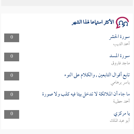
الأكثر استماعا لهذا الشهر
سورة الحشر
0
أحمد الديب
سورة المسد
0
ماجد فاروق
تابع أقوال التابعين , والكلام على النوء
0
ياسر برهامي
ما جاء أن الملائكة لا تدخل بيتا فيه كلب ولا صورة
0
أحمد حطيبة
يا مركزي
0
أبو عبد الملك