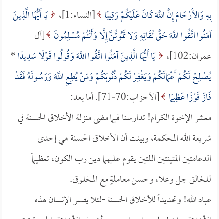
بِهِ وَالأَرْحَامَ إِنَّ اللَّهَ كَانَ عَلَيْكُمْ رَقِيبًا
[النساء:1]،
يَا أَيُّهَا الَّذِينَ
آمَنُوا اتَّقُوا اللَّهَ حَقَّ تُقَاتِهِ وَلا تَمُوتُنَّ إِلَّا وَأَنْتُمْ مُسْلِمُونَ
[آل
عمران:102]،
يَا أَيُّهَا الَّذِينَ آمَنُوا اتَّقُوا اللَّهَ وَقُولُوا قَوْلًا سَدِيدًا
*
يُصْلِحْ لَكُمْ أَعْمَالَكُمْ وَيَغْفِرْ لَكُمْ ذُنُوبَكُمْ وَمَنْ يُطِعِ اللَّهَ وَرَسُولَهُ فَقَدْ
فَازَ فَوْزًا عَظِيمًا
[الأحزاب:70-71]. أما بعد:
معشر الإخوة الكرام! تدارسنا فيما مضى منزلة الأخلاق الحسنة في
شريعة الله المحكمة، وبينت أن الأخلاق الحسنة هي إحدى
الدعامتين المتينتين اللتين يقوم عليهما دين رب الكون، تعظيماً
للخالق جل وعلا، وحسن معاملةٍ مع المخلوق.
عباد الله! وتحديداً للأخلاق الحسنة -لئلا يفسر الإنسان هذه