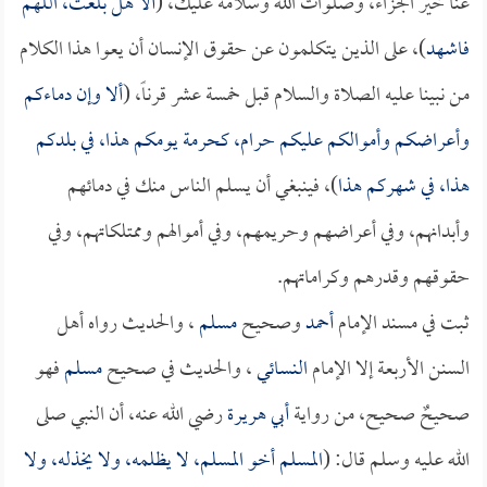
عنا خير الجزاء، وصلوات الله وسلامه عليك، (
ألا هل بلغت، اللهم
فاشهد
)، على الذين يتكلمون عن حقوق الإنسان أن يعوا هذا الكلام
من نبينا عليه الصلاة والسلام قبل خمسة عشر قرناً، (
ألا وإن دماءكم
وأعراضكم وأموالكم عليكم حرام، كحرمة يومكم هذا، في بلدكم
هذا، في شهركم هذا
)، فينبغي أن يسلم الناس منك في دمائهم
وأبدانهم، وفي أعراضهم وحريمهم، وفي أموالهم وممتلكاتهم، وفي
حقوقهم وقدرهم وكراماتهم.
ثبت في مسند الإمام
أحمد
وصحيح
مسلم
، والحديث رواه أهل
السنن الأربعة إلا الإمام
النسائي
، والحديث في صحيح
مسلم
فهو
صحيحٌ صحيح، من رواية
أبي هريرة
رضي الله عنه، أن النبي صلى
الله عليه وسلم قال: (
المسلم أخو المسلم، لا يظلمه، ولا يخذله، ولا