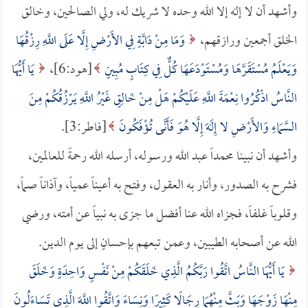
وأشهد أن لا إله إلا الله وحده لا شريك له، ولي الصالحين، وخالق
الخلق أجمعين ورازقهم،
وَمَا مِنْ دَابَّةٍ فِي الأَرْضِ إِلَّا عَلَى اللَّهِ رِزْقُهَا
وَيَعْلَمُ مُسْتَقَرَّهَا وَمُسْتَوْدَعَهَا كُلٌّ فِي كِتَابٍ مُبِينٍ
[هود:6]،
يَا أَيُّهَا
النَّاسُ اذْكُرُوا نِعْمَةَ اللَّهِ عَلَيْكُمْ هَلْ مِنْ خَالِقٍ غَيْرُ اللَّهِ يَرْزُقُكُمْ مِنَ
السَّمَاءِ وَالأَرْضِ لا إِلَهَ إِلَّا هُوَ فَأَنَّى تُؤْفَكُونَ
[فاطر:3].
وأشهد أن نبينا محمداً عبد الله ورسوله، أرسله الله رحمةً للعالمين،
فشرح به الصدور، وأنار به العقول، وفتح به أعيناً عمياً، وآذاناً صماً،
وقلوباً غلفاً، فجزاه الله عنا أفضل ما جزى به نبياً عن أمته، ورضي
الله عن أصحابه الطيبين، وعمن تبعهم بإحسانٍ إلى يوم الدين.
يَا أَيُّهَا النَّاسُ اتَّقُوا رَبَّكُمُ الَّذِي خَلَقَكُمْ مِنْ نَفْسٍ وَاحِدَةٍ وَخَلَقَ
مِنْهَا زَوْجَهَا وَبَثَّ مِنْهُمَا رِجَالًا كَثِيرًا وَنِسَاءً وَاتَّقُوا اللَّهَ الَّذِي تَسَاءَلُونَ