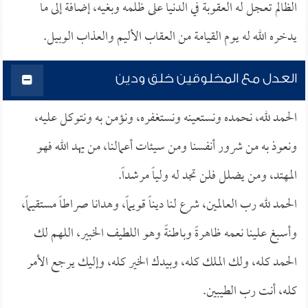
الظالم تعجل له العقوبة في الدنيا على ظلمه وبغيه، إضافة إلى ما
يدخره الله له يوم القيامة من العقاب الأليم والعذاب الوبيل.
العدل مع المخلوقين خلق ودين
الحمد لله، نحمده ونستعينه ونستغفره، ونؤمن به ونتوكل عليه،
ونعوذ به من شرور أنفسنا ومن سيئات أعمالنا، من يهد الله فهو
المهتد، ومن يضلل فلن تجد له ولياً مرشداً.
الحمد لله رب العالمين، شرع لنا ديناً قويماً، وهدانا صراطاً مستقيماً،
وأسبغ علينا نعمه ظاهرةً وباطنةً وهو اللطيف الخبير، اللهم لك
الحمد كله، ولك الملك كله، وبيدك الخير كله، وإليك يرجع الأمر
كله، أنت رب الطيبين.