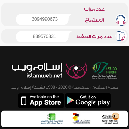
عدد مرات
3094990673
الاستماع
عدد مرات الحفظ
839570831
جميع الحقوق محفوظة © 2026 - 1998 لشبكة إسلام ويب