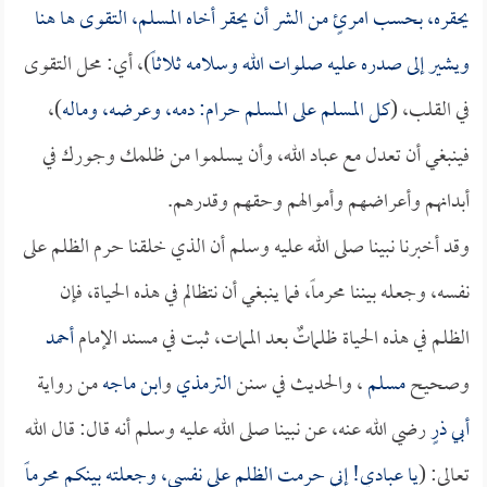
يحقره، بحسب امرئٍ من الشر أن يحقر أخاه المسلم، التقوى ها هنا
ويشير إلى صدره عليه صلوات الله وسلامه ثلاثاً
)، أي: محل التقوى
في القلب، (
كل المسلم على المسلم حرام: دمه، وعرضه، وماله
)،
فينبغي أن تعدل مع عباد الله، وأن يسلموا من ظلمك وجورك في
أبدانهم وأعراضهم وأموالهم وحقهم وقدرهم.
وقد أخبرنا نبينا صلى الله عليه وسلم أن الذي خلقنا حرم الظلم على
نفسه، وجعله بيننا محرماً، فما ينبغي أن نتظالم في هذه الحياة، فإن
الظلم في هذه الحياة ظلماتٌ بعد الممات، ثبت في مسند الإمام
أحمد
وصحيح
مسلم
، والحديث في سنن
الترمذي
و
ابن ماجه
من رواية
أبي ذرٍ
رضي الله عنه، عن نبينا صلى الله عليه وسلم أنه قال: قال الله
تعالى: (
يا عبادي! إني حرمت الظلم على نفسي، وجعلته بينكم محرماً