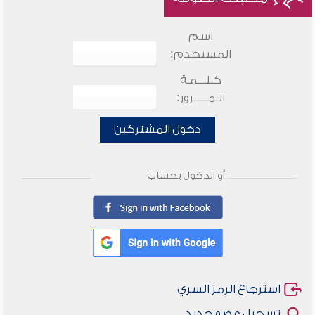
اسم
المستخدم:
كـلـــمـة
الـمـــــرور:
دخول المشتركين
أو الدخول بحساب
استرجاع الرمز السري
تسجيل عضو جديد