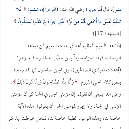
بشر
)، قال
أبو هريرة
رضي الله عنه: (
اقرءوا إن شئتم:
فَلا
تَعْلَمُ نَفْسٌ مَا أُخْفِيَ لَهُمْ مِنْ قُرَّةِ أَعْيُنٍ جَزَاءً بِمَا كَانُوا يَعْمَلُونَ
[السجدة:17]).
إذاً: هذا النعيم العظيم أُعد في جنات النعيم لمن فيه هذا
الوصف، فهذا الجزاء منوطٌ بمن حصَّل هذا الوصف، وهو:
(أعددت لعبادي الصالحين)، وفي الجن صالحون كما تقدم معنا
بنص كلام الحي القيوم:
وَأَنَّا مِنَّا الصَّالِحُونَ وَمِنَّا دُونَ ذَلِكَ
.
وعلى هذا ينبغي أن نقول: إن مؤمني الجن في الجنة كما أن مؤمني
الإنس في الجنة، ولا يجوز لمؤمني الجن أن يقولوا: هذه الآية
خاصة بنا، وهذه الوعود الطيبة خاصة بنا، فنحن خوطبنا بها، كما