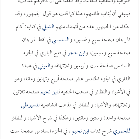
الثواب والعقاب كحالنا، وقد اتفقنا على أن كافرهم معاقَب،
فينبغي أن يُثاب طائعهم، هذا كما قلت هو قول الجمهور، وقد
حكاه عن الجمهور عدد من أئمتنا، منهم
الشبلي
في كتابه: آكام
المرجان صفحة سبع وخمسين، و
السديسي
في لقط المرجان
صفحة سبع وسبعين، و
ابن حجر
في فتح الباري في الجزء
السادس صفحة ست وأربعين وثلاثمائة، و
العيني
في عمدة
القاري في الجزء الخامس عشر صفحة أربع وثمانين ومائة، وهو
في الأشباه والنظائر في مذهب الحنفية لـ
ابن نجيم
صفحة ثلاثين
وثلاثمائة، والأشباه والنظائر في مذهب الشافعية
للسيوطي
صفحة واحدة وستين ومائتين، وهكذا في شرح الأشباه والنظائر
للحموي
شرح كتاب
ابن نجيم
، في الجزء السادس صفحة ست