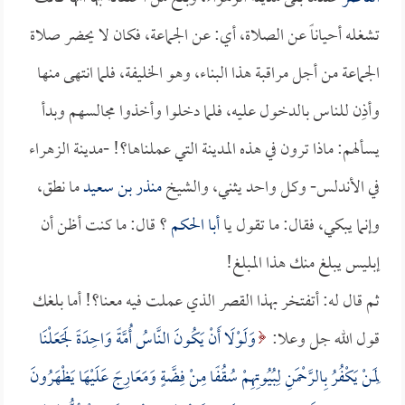
تشغله أحياناً عن الصلاة، أي: عن الجماعة، فكان لا يحضر صلاة
الجماعة من أجل مراقبة هذا البناء، وهو الخليفة، فلما انتهى منها
وأذِن للناس بالدخول عليه، فلما دخلوا وأخذوا مجالسهم وبدأ
يسألهم: ماذا ترون في هذه المدينة التي عملناها؟! -مدينة الزهراء
في الأندلس- وكل واحد يثني، والشيخ
منذر بن سعيد
ما نطق،
وإنما يبكي، فقال: ما تقول يا
أبا الحكم
؟ قال: ما كنت أظن أن
إبليس يبلغ منك هذا المبلغ!
ثم قال له: أتفتخر بهذا القصر الذي عملت فيه معنا؟! أما بلغك
قول الله جل وعلا:
وَلَوْلَا أَنْ يَكُونَ النَّاسُ أُمَّةً وَاحِدَةً لَجَعَلْنَا
لِمَنْ يَكْفُرُ بِالرَّحْمَنِ لِبُيُوتِهِمْ سُقُفًا مِنْ فِضَّةٍ وَمَعَارِجَ عَلَيْهَا يَظْهَرُونَ