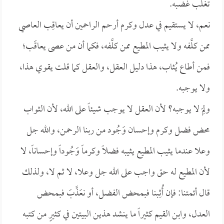
تغلب غضبه.
نعم، لا يستقيم في عدل وكرم أرحم الراحمين أن يعاقِب العاصي
ممن كلَّفه ولا يثيب المطيع ممن كلَّفه، فكما أن من عصى يعاقَب؛
فمن أطاع يُثاب، هذا دليل العقل، والعقل كما قلت يقوي هذا،
ولا يوجبه.
ولِمَ لا يوجبه؟ لأن العقل لا يوجب شيئاً على الله، لأن الثواب
محض فضل وكرم وإحسان وَجُود من ربنا الرحمن، والله جل
وعلا عندما يثيب المطيع يثيبه فضلاً وكرماً وَجُوداً وإحساناً، لا
لأن المطيع له حق واجب على الله جل وعلا، لا ثم لا، ولذلك
قال أئمتنا: فإن أُثِبنا فبمحض الفضل، أو نعَذَّبَ فبمحض
العدل، وابن القيم كثيراً ما ينشد هذين البيتين في كثيرٍ من كتبه