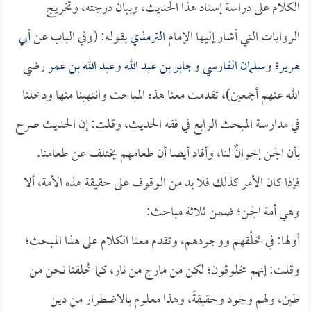
الكلام على دراسة إسناد هذا الحديث، وبيان درجته، وتخريج
الروايات التي أشار إليها الإمام
الترمذي
بقوله: (وفي الباب عن
أبي
هريرة
و
سلمان الفارسي
و
جابر بن عبد الله
و
عبد الله بن عمر
رضي
الله عنهم أجمعين)، تقدمت معنا هذه المباحث وانتهينا منها ودخلنا
في مدارسة المبحث الرابع في فقه الحديث، وقلت: إن الحديث صرح
بأن الجن إخوانٌ لنا، وأفاد أيضا أن طعامهم يختلف عن طعامنا.
فإذا كان الأمر كذلك فلا بد من الوقوف على حقيقة هذه الأمة، ألا
وهي أمة الجن؛ ضمن ثلاثة مباحث:
أولها: في خَلْقهم ووجودهم، وتقدم معنا الكلام على هذا المبحث؛
وقلت: إنهم مخلوقون؛ لكن من مارج من نار، كما خُلقنا نحن من
طين، ولهم وجود وحقيقةً، وهذا معلوم بالاضطرار من دين