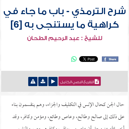
شرح الترمذي - باب ما جاء في
كراهية ما يستنجى به [6]
للشيخ : عبد الرحيم الطحان
التفريغ النصي الكامل
حال الجن كحال الإنس في التكليف والجزاء، وهم ينقسمون بناء
على ذلك إلى صالح وطالح، وعاص وطائع، ومؤمن وكافر، وقد