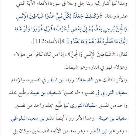
وهذا كما أشار إليه ربنا جل وعلا في سورة الأنعام الآية اثنتي
عشرة ومائة:
وَكَذَلِكَ جَعَلْنَا لِكُلِّ نَبِيٍّ عَدُوًّا شَيَاطِينَ الْإِنْسِ
وَالْجِنِّ يُوحِي بَعْضُهُمْ إِلَى بَعْضٍ زُخْرُفَ الْقَوْلِ غُرُورًا وَلَوْ شَاءَ
رَبُّكَ مَا فَعَلُوهُ فَذَرْهُمْ وَمَا يَفْتَرُونَ
[الأنعام:112].
فقال:
شَيَاطِينَ الْإِنْسِ وَالْجِنِّ
، إذاً من كان كافراً من هؤلاء
وهؤلاء فهو في النار، وهو شيطان.
والأثر الثالث عن
الضحاك
: رواه
ابن المنذر
في تفسيره، والإمام
سفيان الثوري
في تفسيره -له تفسيرٌ كـ
سفيان بن عيينة
وطُبع مجلد
واحد من تفسير
سفيان الثوري
كما طُبع مجلد واحد من تفسير
سفيان بن عيينة
- وهذا الأثر رواه أيضاً
منذر بن سعيد البلوطي
، وهو غير
ابن المنذر
، وهو يعد من الأئمة الصالحين، وكان يلي