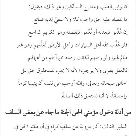
كالوابل الطيب ومدارج السالكين وغير ذلك، فيقول:
ما للعباد عليه حق واجب كلا ولا سعيٌ لديه ضائع
إن عُذِّبوا فبعدله أو نُعِّموا فبفضله وهو الكريم الواسع
فلو عَذَّب الله أهل السماوات وأهل الأرض لَعَذَّبهم وهو غير
ظالم لهم، ولو رحمهم لكانت رحمته خيراً لهم من أعمالهم.
فالعقل يقوي ولا يوجب؛ لأنه لا يجب للمخلوق حق على
الخالق سبحانه وتعالى، والله أوجب على نفسه أن يثيبنا كرماً
وإحساناً، لا أننا نستحق ذلك أصالةً.
من أدلة دخول مؤمني الجن الجنة ما جاء عن بعض السلف
الدليل الثالث: آثار مروية عن سلفٍ كرامٍ في أن طائع الجن في