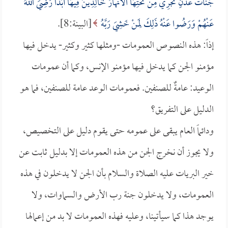
جَنَّاتُ عَدْنٍ تَجْرِي مِنْ تَحْتِهَا الْأَنْهَارُ خَالِدِينَ فِيهَا أَبَدًا رَضِيَ اللَّهُ
عَنْهُمْ وَرَضُوا عَنْهُ ذَلِكَ لِمَنْ خَشِيَ رَبَّهُ
[البينة:8].
إذاً: هذه النصوص العمومات -ومثلها كثير وكثير- يدخل فيها
مؤمنو الجن كما يدخل فيها مؤمنو الإنس، وكما أن عمومات
الوعيد: عامةٌ للصنفين. فعمومات الوعد عامة للصنفين، فما هو
الدليل على التفريق؟
ودائماً العام يبقى على عمومه حتى يقوم دليل على التخصيص،
ولا يجوز أن نخرج الجن من هذه العمومات إلا بدليل ثابت عن
خير البريات عليه الصلاة والسلام بأن الجن لا يدخلون في هذه
العمومات، ولا يدخلون جنة رب الأرض والسماوات، ولا
يوجد هذا كما سيأتينا، وعليه فهذه العمومات لا بد من إعمالها