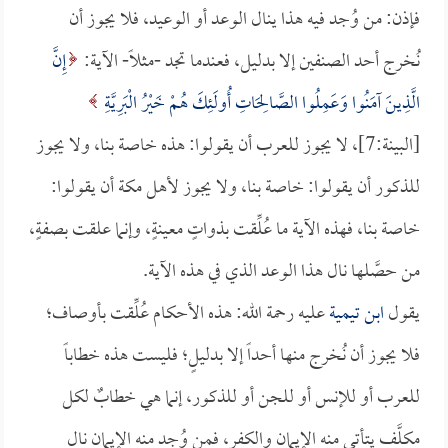
فإذن: من وُجد فيه هذا ينال الوعد أو الوعيد، فلا يجوز أن
نُخرج أحد الصنفين إلا بدليل، فعندما تجد -مثلاً- الآية:
إِنَّ
الَّذِينَ آمَنُوا وَعَمِلُوا الصَّالِحَاتِ أُولَئِكَ هُمْ خَيْرُ الْبَرِيَّةِ
[البينة:7]، لا يجوز للعرب أن يقولوا: هذه خاصة بنا، ولا يجوز
للذكور أن يقولوا: خاصة بنا، ولا يجوز لأهل مكة أن يقولوا:
خاصة بنا، فهذه الآية ما عُلِّقت بذواتٍ معينةٍ، وإنما علقت بصفةٍ،
من حصَّلها نال هذا الوعد الذي في هذه الآية.
يقول
ابن تيمية
عليه رحمة الله: هذه الأحكام عُلِّقت بأوصاف؛
فلا يجوز أن نُخرج منها أحداً إلا بدليلٍ؛ فليست هذه خطاباً
للعرب أو للإنس أو للجن أو للذكور، إنما هي خطابٌ لكل
مكلَّف يتأتى منه الإيمان والكفر، فمن وُجد منه الإيمان نال