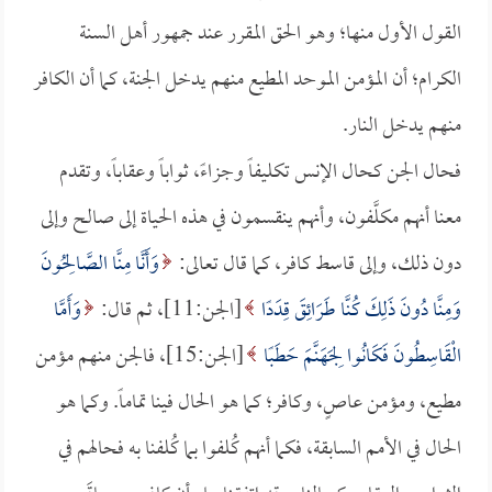
القول الأول منها؛ وهو الحق المقرر عند جمهور أهل السنة
الكرام؛ أن المؤمن الموحد المطيع منهم يدخل الجنة، كما أن الكافر
منهم يدخل النار.
فحال الجن كحال الإنس تكليفاً وجزاءً، ثواباً وعقاباً، وتقدم
معنا أنهم مكلَّفون، وأنهم ينقسمون في هذه الحياة إلى صالح وإلى
دون ذلك، وإلى قاسط كافر، كما قال تعالى:
وَأَنَّا مِنَّا الصَّالِحُونَ
وَمِنَّا دُونَ ذَلِكَ كُنَّا طَرَائِقَ قِدَدًا
[الجن:11]، ثم قال:
وَأَمَّا
الْقَاسِطُونَ فَكَانُوا لِجَهَنَّمَ حَطَبًا
[الجن:15]، فالجن منهم مؤمن
مطيع، ومؤمن عاصٍ، وكافر؛ كما هو الحال فينا تماماً. وكما هو
الحال في الأمم السابقة، فكما أنهم كُلفوا بما كُلفنا به فحالهم في