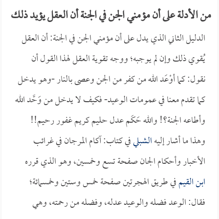
من الأدلة على أن مؤمني الجن في الجنة أن العقل يؤيد ذلك
الدليل الثاني الذي يدل على أن مؤمني الجن في الجنة: أن العقل
يُقوي ذلك وإن لم يوجبه؛ ووجه تقوية العقل لهذا القول أن
نقول: كما أوْعَد الله من كفر من الجن وعصى بالنار -وهو يدخل
كما تقدم معنا في عمومات الوعيد- فكيف لا يدخل من وَحَّد الله
وأطاعه الجنة؟! والله حَكَم عدل حليم كريم غفور رحيم!!
وهذا ما أشار إليه
الشبلي
في كتاب: آكام المرجان في غرائب
الأخبار وأحكام الجان صفحة تسع وخمسين، وهو الذي قرره
ابن القيم
في طريق الهجرتين صفحة خمس وستين وخمسمائة؛
فقال: الوعد فضله والوعيد عدله، وفضله من رحمته، وهي