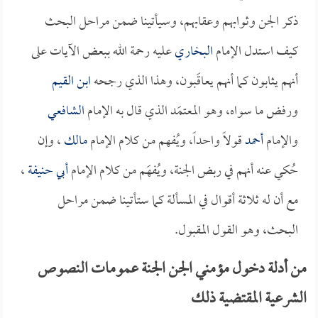
ذكر الجن وثوابهم وعقابهم، وسيأتينا ضمن مراحل البحث
كيف استدل الإمام
البخاري
عليه رحمة الله ببعض الآيات على
أنهم يثابون كما أنهم يعاقَبون، وهذا الذي رجحه
ابن القيم
ورفض ما سواه، وهو المعتمَد الذي قال به الإمام
الشافعي
والإمام
أحمد
قولاً واحداً، ويُفهم من كلام الإمام
مالك
، وإن
حُكي عنه أنهم في ربض الجنة، ويُفهَم من كلام الإمام
أبي حنيفة
،
مع أن له ثلاثة أقوال في المسألة كما ستأتينا ضمن مراحل
البحث، وهو القول المقبول.
من أدلة دخول مؤمني الجن الجنة عمومات النصوص
الشرعية المقتضية ذلك