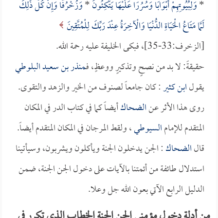
*
وَلِبُيُوتِهِمْ أَبْوَابًا وَسُرُرًا عَلَيْهَا يَتَّكِئُونَ
*
وَزُخْرُفًا وَإِنْ كُلُّ ذَلِكَ
لَمَّا مَتَاعُ الْحَيَاةِ الدُّنْيَا وَالْآخِرَةُ عِنْدَ رَبِّكَ لِلْمُتَّقِينَ
[الزخرف:33-35]، فبكى الخليفة عليه رحمة الله.
حقيقةً: لا بد من نصحٍ وتذكيرٍ ووعظٍ، فـ
منذر بن سعيد البلوطي
يقول
ابن كثير
: كان جامعاً لصنوف من الخير والزهد والتقوى.
روى هذا الأثر عن
الضحاك
أيضاً كما في كتاب الدر في المكان
المتقدم للإمام
السيوطي
، ولقط المرجان في المكان المتقدم أيضاً.
قال
الضحاك
: الجن يدخلون الجنة ويأكلون ويشربون، وسيأتينا
استدلال طائفة من أئمتنا بالآيات على دخول الجن الجنة، ضمن
الدليل الرابع الآتي بعون الله جل وعلا.
من أدلة دخول مؤمني الجن الجنة الخطاب الذي تكرر في