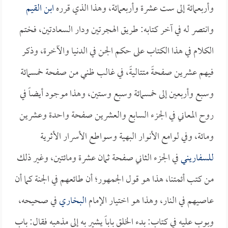
وأربعمائة إلى ست عشرة وأربعمائة، وهذا الذي قرره
ابن القيم
وانتصر له في آخر كتابه: طريق الهجرتين ودار السعادتين، فختم
الكلام في هذا الكتاب على حكم الجن في الدنيا والآخرة، وذكر
فيهم عشرين صفحةً متتاليةً، في غالب ظني من صفحة خمسمائة
وسبع وأربعين إلى خمسمائة وسبع وستين، وهذا موجود أيضاً في
روح المعاني في الجزء السابع والعشرين صفحة واحدة وعشرين
ومائة، وفي لوامع الأنوار البهية وسواطع الأسرار الأثرية
للسفاريني
في الجزء الثاني صفحة ثمان عشرة ومائتين، وغير ذلك
من كتب أئمتنا، هذا هو قول الجمهور؛ أن طائعهم في الجنة كما أن
عاصيهم في النار، وهذا هو اختيار الإمام
البخاري
في صحيحه،
وبوب عليه في كتاب: بدء الخلق باباً يشير به إلى مذهبه فقال: باب