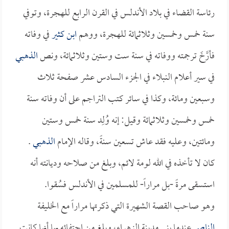
رئاسة القضاء في بلاد الأندلس في القرن الرابع للهجرة، وتوفي
سنة خمس وخمسين وثلاثمائة للهجرة، ووهم
ابن كثير
في وفاته
فأرَّخَ ترجمته ووفاته في سنة ست وستين وثلاثمائة، ونص
الذهبي
في سير أعلام النبلاء في الجزء السادس عشر صفحة ثلاث
وسبعين ومائة، وكذا في سائر كتب التراجم على أن وفاته سنة
خمس وخمسين وثلاثمائة وقيل: إنه وُلِد سنة خمس وستين
ومائتين، وعليه فقد عاش تسعين سنةً، وقاله الإمام
الذهبي
.
كان لا تأخذه في الله لومة لائم، وبلغ من صلاحه وديانته أنه
استسقى مرةً -بل مراراً- للمسلمين في الأندلس فسُقوا.
وهو صاحب القصة الشهيرة التي ذكرتها مراراً مع الخليفة
الناصر
عندما بنى مدينة الزهراء، وبلغ من احتفائه بها أنها كانت