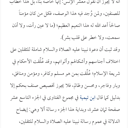
أنه لا يجوز أن نقول معشر الإنس: إنها خاصة بنا، بل هذا خطاب
للصنفين، ولمن وُجد فيه هذا الوصف، فكل من كان مؤمناً
صالحاً أعد الله له هذا النعيم العظيم؛ (ما لا عين رأت، ولا أذن
سمعت، ولا خطر على قلب بشر).
وقد ثبت أن دعوة نبينا عليه الصلاة والسلام شاملة للثقلين على
اختلاف أجناسهم وأشكالهم وألوانهم، وقد عُلِّقت الأحكام في
شريعة الإسلام؛ عُلِّقت بمن هو مسلم وكافر، ومؤمن ومنافق،
وبار وفاجر، ومحسن وظالم، فلا يجوز تخصيص صنف بحكم إلا
بدليل كما قال
ابن تيمية
في مجموع الفتاوى في الجزء التاسع عشر
صفحة ثمان عشرة، وبداية هذا الجزء رسالة ألا وهي: إيضاح
الدلالة في عموم رسالة نبينا عليه الصلاة والسلام للثقلين،