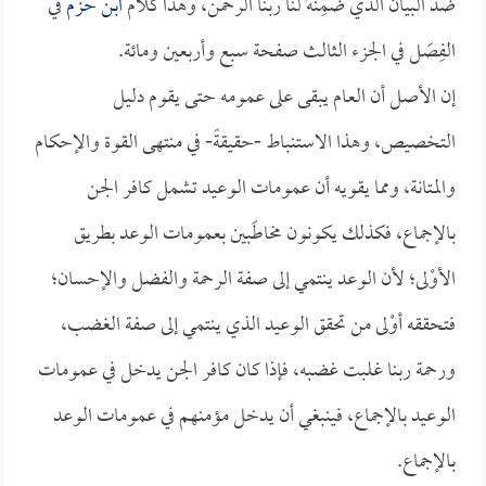
ضد البيان الذي ضَمِنَهُ لنا ربنا الرحمن، وهذا كلام
ابن حزم
في
الفِصَل في الجزء الثالث صفحة سبع وأربعين ومائة.
إن الأصل أن العام يبقى على عمومه حتى يقوم دليل
التخصيص، وهذا الاستنباط -حقيقةً- في منتهى القوة والإحكام
والمتانة، ومما يقويه أن عمومات الوعيد تشمل كافر الجن
بالإجماع، فكذلك يكونون مخاطَبين بعمومات الوعد بطريق
الأوْلى؛ لأن الوعد ينتمي إلى صفة الرحمة والفضل والإحسان؛
فتحققه أوْلى من تحقق الوعيد الذي ينتمي إلى صفة الغضب،
ورحمة ربنا غلبت غضبه، فإذا كان كافر الجن يدخل في عمومات
الوعيد بالإجماع، فينبغي أن يدخل مؤمنهم في عمومات الوعد
بالإجماع.