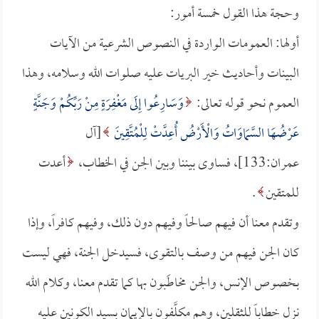
وحجة هذا القول خمسة أمور:
أولها: العمومات الواردة في النصوص الشرعية من الآيات
البينات وأحاديث خير البريات عليه صلوات الله وسلامه، وهذا
العموم نحو قوله تعالى:
وَسَارِعُوا إِلَى مَغْفِرَةٍ مِنْ رَبِّكُمْ وَجَنَّةٍ
عَرْضُهَا السَّمَاوَاتُ وَالْأَرْضُ أُعِدَّتْ لِلْمُتَّقِينَ
[آل
عمران:133]، فساوى بيننا وبين الجن في الخطاب،
أعدت
للمتقين
.
وتقدم معنا أن فيهم صالحاً وفيهم دون ذلك، وفيهم كافراً، وإذا
كان الجن فيهم من وصف بالتقوى، فسيدخل الجنة، فهي ليست
بخصوص الإنس، والجن مخاطَبون بها كما تقدم معنا، وكلام الله
نزل خطاباً للثقلين، وهم مكلَّفون بالإيمان بسيد الكونين عليه