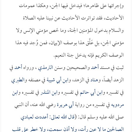
وإجرائها على ظاهرها؛ فيدخل فيها الجن، وهكذا عمومات
الأحاديث، فقد تواترت الأحاديث عن نبينا عليه الصلاة
والسلام بدخول المؤمنين الجنة، وما خَص مؤمني الإنس ولا
مؤمني الجن، بل عَلَّق هذا بوصف الإيمان، فمن وُجد فيه هذا
الوصف الكريم فإنه يدخل جنة النعيم.
ثبت في مسند
أحمد
والصحيحين وسنن
الترمذي
، ورواه
أحمد
في
الزهد أيضاً، و
هناد
في الزهد، و
ابن أبي شيبة
في مصنفه و
الطبري
في تفسيره و
ابن أبي حاتم
في تفسيره و
ابن المنذر
في تفسيره و
ابن
مردويه
في تفسيره من رواية
أبي هريرة
رضي الله عنه، أن النبي
صلى الله عليه وسلم قال: (
قال الله تعالى: أعددت لعبادي
الصالحين ما لا عين رأت، ولا أذن سمعت، ولا خطر على قلب