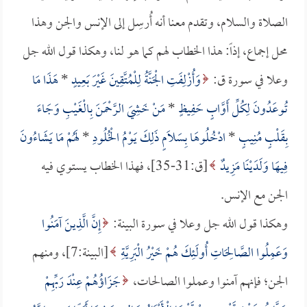
الصلاة والسلام، وتقدم معنا أنه أُرسِل إلى الإنس والجن وهذا
محل إجماع، إذاً: هذا الخطاب لهم كما هو لنا، وهكذا قول الله جل
وعلا في سورة ق:
وَأُزْلِفَتِ الْجَنَّةُ لِلْمُتَّقِينَ غَيْرَ بَعِيدٍ
*
هَذَا مَا
تُوعَدُونَ لِكُلِّ أَوَّابٍ حَفِيظٍ
*
مَنْ خَشِيَ الرَّحْمَنَ بِالْغَيْبِ وَجَاءَ
بِقَلْبٍ مُنِيبٍ
*
ادْخُلُوهَا بِسَلَامٍ ذَلِكَ يَوْمُ الْخُلُودِ
*
لَهُمْ مَا يَشَاءُونَ
فِيهَا وَلَدَيْنَا مَزِيدٌ
[ق:31-35]، فهذا الخطاب يستوي فيه
الجن مع الإنس.
وهكذا قول الله جل وعلا في سورة البينة:
إِنَّ الَّذِينَ آمَنُوا
وَعَمِلُوا الصَّالِحَاتِ أُولَئِكَ هُمْ خَيْرُ الْبَرِيَّةِ
[البينة:7]، ومنهم
الجن؛ فإنهم آمنوا وعملوا الصالحات،
جَزَاؤُهُمْ عِنْدَ رَبِّهِمْ