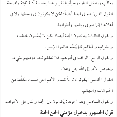
يعاقَب ويدخل النار، وسيأتينا تقرير هذا بخمسة أدلة ثابتة واضحة.
القول الثاني: هم في الجنة أيضاً؛ لكن لا يكونون في وسطها ولا في
أعلاها؛ إنما هم في ربضها وأطرافها.
والقول الثالث: يدخلون الجنة أيضاً؛ لكن لا يُنعَّمون بالطعام
والشراب والمَناكح كما يُنعَّم طائعوا الإنس.
والقول الرابع: الوقف في أمرهم، فلا نتكلم نحو مؤمنهم بشيء،
ونفوض الأمر إلى الله جل وعلا.
القول الخامس: يكونون تراباً كسائر الأمم التي ليست مكلَّفة من
الحيوانات والبهائم.
والقول السادس وهو آخرها: يكونون بين الجنة والنار على الأعراف.
قول الجمهور بدخول مؤمني الجن الجنة