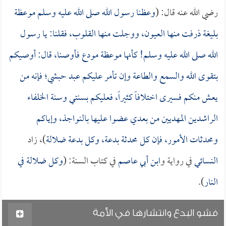
رضي الله عنه قال: (
وعظنا رسول الله صلى الله عليه وسلم موعظة
بليغة ذرفت منها العيون، ووجلت منها القلوب، فقلنا: يا رسول
الله صلى الله عليه وسلم! كأنها موعظة مودع فأوصنا، قال: أوصيكم
بتقوى الله والسمع والطاعة وإن تأمر عليكم عبد حبشي؛ فإنه من
يعش منكم فسيرى اختلافاً كثيراً، فعليكم بسنتي وسنة الخلفاء
الراشدين المهديين من بعدي عضوا عليها بالنواجذ، وإياكم
ومحدثات الأمور، فإن كل محدثة بدعة، وكل بدعة ضلالة
)، زاد
النسائي
في رواية و
ابن أبي عاصم
في كتاب السنة: (
وكل ضلالة في
النار
).
فشو البدع وانتشارها في الأمة