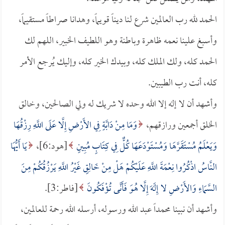
الحمد لله رب العالمين شرع لنا ديناً قويماً، وهدانا صراطاً مستقيماً،
وأسبغ علينا نعمه ظاهرة وباطنة وهو اللطيف الخبير، اللهم لك
الحمد كله، ولك الملك كله، وبيدك الخير كله، وإليك يُرجع الأمر
كله، أنت رب الطيبين.
وأشهد أن لا إله إلا الله وحده لا شريك له ولي الصالحين، وخالق
الخلق أجمعين ورازقهم،
وَمَا مِنْ دَابَّةٍ فِي الأَرْضِ إِلَّا عَلَى اللَّهِ رِزْقُهَا
وَيَعْلَمُ مُسْتَقَرَّهَا وَمُسْتَوْدَعَهَا كُلٌّ فِي كِتَابٍ مُبِينٍ
[هود:6]،
يَا أَيُّهَا
النَّاسُ اذْكُرُوا نِعْمَةَ اللَّهِ عَلَيْكُمْ هَلْ مِنْ خَالِقٍ غَيْرُ اللَّهِ يَرْزُقُكُمْ مِنَ
السَّمَاءِ وَالأَرْضِ لا إِلَهَ إِلَّا هُوَ فَأَنَّى تُؤْفَكُونَ
[فاطر:3].
وأشهد أن نبينا محمداً عبد الله ورسوله، أرسله الله رحمة للعالمين،