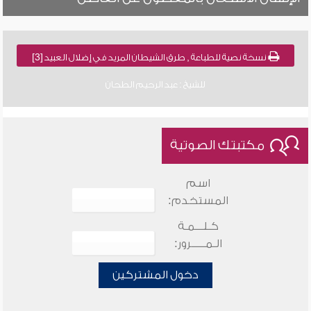
نسخة نصية للطباعة , طرق الشيطان المريد في إضلال العبيد [3]
للشيخ : عبد الرحيم الطحان
مكتبتك الصوتية
اسم
المستخدم:
كـلـــمـة
الـمـــــرور:
دخول المشتركين