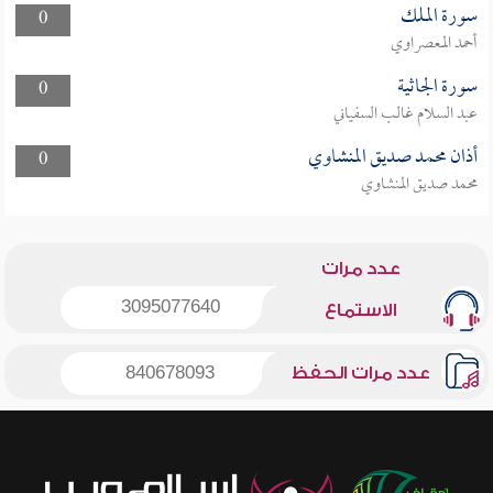
سورة الملك
0
أحمد المعصراوي
سورة الجاثية
0
عبد السلام غالب السفياني
أذان محمد صديق المنشاوي
0
محمد صديق المنشاوي
عدد مرات
3095077640
الاستماع
عدد مرات الحفظ
840678093