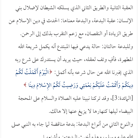
العقبة الثانية والطريق الثاني الذي يسلكه الشيطان لإضلال بني
الإنسان: عقبة البدعة، والبدعة معناها: الحدث في دين الإسلام عن
طريق الزيادة أو النقصان، مع زعم التقرب بذلك إلى الرحمن.
وللبدعة حالتان: حالة يدعي فيها المبتدع أنه يكمل شريعة الله
المطهرة، فأفٍ وتف لعقله، حيث يريد أن يستدرك على شرع ربه
الذي يخبرنا الله عن حال شرعه بأنه أكمل:
الْيَوْمَ أَكْمَلْتُ لَكُمْ
دِينَكُمْ وَأَتْمَمْتُ عَلَيْكُمْ نِعْمَتِي وَرَضِيتُ لَكُمُ الإِسْلامَ دِينًا
[المائدة:3]، وقد تركنا نبينا عليه الصلاة والسلام على المحجة
البيضاء ليلها كنهارها لا يزيغ عنها إلا هالك.
والنوع الثاني من أنواع البدعة: بدعة مناقضة لما جاء به النبي صلى
الله عليه وسلم، وهذه أخبث البدعتين وأشنعهما.