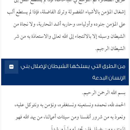
طريق الصغائر، ثم التوسع في المباحات، فإذا لم يستطع انتقل إلى
إشغال المؤمن بالأشياء المفضولة وترك الفاضلة، فإذا لم يستطع ألب
على المؤمن جنوده وأولياءه، وحاربه أشد المحاربة، ولا نجاة من
الشيطان وسبله إلا بالالتجاء إلى الله تعالى والاستعاذة به من شر
الشيطان الرجيم.
من الطرق التي يسلكها الشيطان لإضلال بني
الإنسان البدعة
بسم الله الرحمن الرحيم.
الحمد لله، نحمده ونستعينه ونستغفره، ونؤمن به ونتوكل عليه،
ونعوذ به من شرور أنفسنا ومن سيئات أعمالنا، من يهد الله فهو
المهتد، ومن يضلل فلن تجد له ولياً مرشداً.