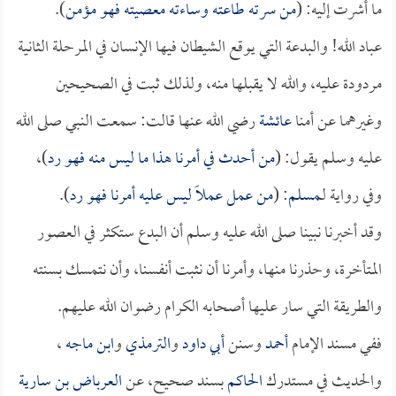
ما أشرت إليه: (
من سرته طاعته وساءته معصيته فهو مؤمن
).
عباد الله! والبدعة التي يوقع الشيطان فيها الإنسان في المرحلة الثانية
مردودة عليه، والله لا يقبلها منه، ولذلك ثبت في الصحيحين
وغيرهما عن أمنا
عائشة
رضي الله عنها قالت: سمعت النبي صلى الله
عليه وسلم يقول: (
من أحدث في أمرنا هذا ما ليس منه فهو رد
)،
وفي رواية لـ
مسلم
: (
من عمل عملاً ليس عليه أمرنا فهو رد
).
وقد أخبرنا نبينا صلى الله عليه وسلم أن البدع ستكثر في العصور
المتأخرة، وحذرنا منها، وأمرنا أن نثبت أنفسنا، وأن نتمسك بسنته
والطريقة التي سار عليها أصحابه الكرام رضوان الله عليهم.
ففي مسند الإمام
أحمد
وسنن
أبي داود
و
الترمذي
و
ابن ماجه
،
والحديث في مستدرك
الحاكم
بسند صحيح، عن
العرباض بن سارية