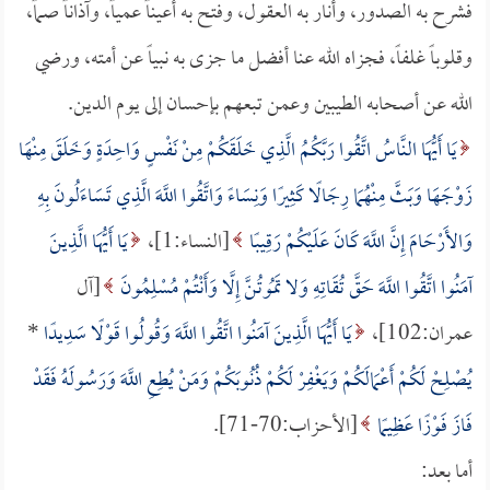
فشرح به الصدور، وأنار به العقول، وفتح به أعيناً عمياً، وآذاناً صماً،
وقلوباً غلفاً، فجزاه الله عنا أفضل ما جزى به نبياً عن أمته، ورضي
الله عن أصحابه الطيبين وعمن تبعهم بإحسان إلى يوم الدين.
يَا أَيُّهَا النَّاسُ اتَّقُوا رَبَّكُمُ الَّذِي خَلَقَكُمْ مِنْ نَفْسٍ وَاحِدَةٍ وَخَلَقَ مِنْهَا
زَوْجَهَا وَبَثَّ مِنْهُمَا رِجَالًا كَثِيرًا وَنِسَاءً وَاتَّقُوا اللَّهَ الَّذِي تَسَاءَلُونَ بِهِ
وَالأَرْحَامَ إِنَّ اللَّهَ كَانَ عَلَيْكُمْ رَقِيبًا
[النساء:1]،
يَا أَيُّهَا الَّذِينَ
آمَنُوا اتَّقُوا اللَّهَ حَقَّ تُقَاتِهِ وَلا تَمُوتُنَّ إِلَّا وَأَنْتُمْ مُسْلِمُونَ
[آل
عمران:102]،
يَا أَيُّهَا الَّذِينَ آمَنُوا اتَّقُوا اللَّهَ وَقُولُوا قَوْلًا سَدِيدًا
*
يُصْلِحْ لَكُمْ أَعْمَالَكُمْ وَيَغْفِرْ لَكُمْ ذُنُوبَكُمْ وَمَنْ يُطِعِ اللَّهَ وَرَسُولَهُ فَقَدْ
فَازَ فَوْزًا عَظِيمًا
[الأحزاب:70-71].
أما بعد: