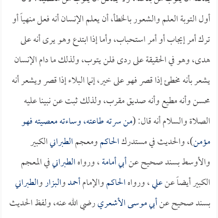
أول التوبة العلم والشعور بالخطأ، أن يعلم الإنسان أنه فعل منهياً أو
ترك أمر إيجاب أو أمر استحباب، وأما إذا ابتدع وهو يرى أنه على
هدى، وهو في الحقيقة على ردى فلن يتوب، ولذلك ما دام الإنسان
يشعر بأنه مخطئ إذا قصر فهو على خير، إنما البلاء إذا قصر ويشعر أنه
محسن وأنه مطيع وأنه صديق مقرب، ولذلك ثبت عن نبينا عليه
الصلاة والسلام أنه قال: (
من سرته طاعته، وساءته معصيته فهو
مؤمن
)، والحديث في مستدرك
الحاكم
ومعجم
الطبراني
الكبير
والأوسط بسند صحيح عن
أبي أمامة
، ورواه
الطبراني
في المعجم
الكبير أيضاً عن
علي
، ورواه
الحاكم
والإمام
أحمد
و
البزار
و
الطبراني
بسند صحيح عن
أبي موسى الأشعري
رضي الله عنه، ولفظ الحديث