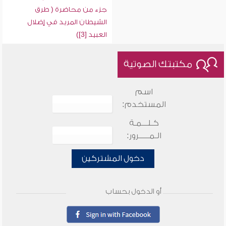
جزء من محاضرة ( طرق
الشيطان المريد في إضلال
العبيد [3])
مكتبتك الصوتية
اسم
المستخدم:
كـلـــمـة
الـمـــــرور:
دخول المشتركين
أو الدخول بحساب