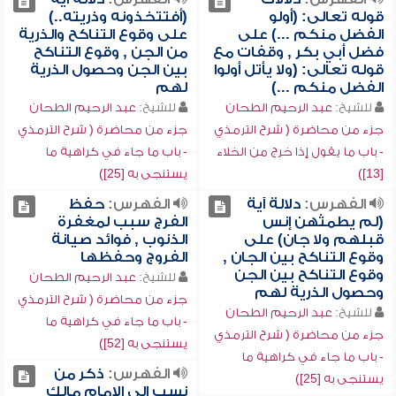
قوله تعالى: (أولو
(أفتتخذونه وذريته..)
الفضل منكم ...) على
على وقوع التناكح والذرية
فضل أبي بكر , وقفات مع
من الجن , وقوع التناكح
قوله تعالى: (ولا يأتل أولوا
بين الجن وحصول الذرية
الفضل منكم ...)
لهم
للشيخ:
عبد الرحيم الطحان
للشيخ:
عبد الرحيم الطحان
جزء من محاضرة ( شرح الترمذي
جزء من محاضرة ( شرح الترمذي
- باب ما يقول إذا خرج من الخلاء
- باب ما جاء في كراهية ما
[13])
يستنجى به [25])
الفهرس:
دلالة آية
الفهرس:
حفظ
(لم يطمثهن إنس
الفرج سبب لمغفرة
قبلهم ولا جان) على
الذنوب , فوائد صيانة
وقوع التناكح بين الجان ,
الفروج وحفظها
وقوع التناكح بين الجن
للشيخ:
عبد الرحيم الطحان
وحصول الذرية لهم
جزء من محاضرة ( شرح الترمذي
للشيخ:
عبد الرحيم الطحان
- باب ما جاء في كراهية ما
جزء من محاضرة ( شرح الترمذي
يستنجى به [52])
- باب ما جاء في كراهية ما
الفهرس:
ذكر من
يستنجى به [25])
نسب إلى الإمام مالك