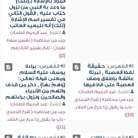
المراد بالإشارة بـ(تلك)
ما وعد به النبي من نزول
كتاب عليه , القول الثاني
في تفسير اسم الإشارة
(تلك) أنه للبعيد الغائب
للشيخ:
عبد الرحيم الطحان
جزء من محاضرة ( تفسير سورة
لقمان - تابع تفسير الآية رقم
[2])
الفهرس:
حقيقة
الفهرس:
براءة
لفظ العصبة , تبرئة
يوسف عليه السلام
عائشة بإطلاق وصف
ومعنى قوله تعالى:
العصبة على قاذفيها
(وهمَّ بها) , ذكر من قذف
واتهم من الأنبياء
للشيخ:
عبد الرحيم الطحان
والصالحين ونزول براءتهم
جزء من محاضرة ( شرح الترمذي
للشيخ:
عبد الرحيم الطحان
- باب ما يقول إذا خرج من الخلاء
جزء من محاضرة ( شرح الترمذي
[10])
- باب ما يقول إذا خرج من الخلاء
[11])
الفهرس:
دلالات
الفهرس:
دلالة آية