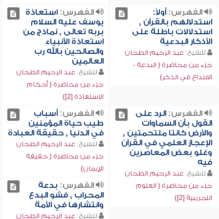
الفهرس:
أولاً:
الفهرس:
استعاذة
استدلالهم بالقرآن ,
يوسف عليه السلام
استدلالات باطلة على
بربه تعالى , نماذج من
الأذكار البدعية
استعاذة الأنبياء
والصالحين بالله رب
للشيخ:
عبد الرحيم الطحان
العالمين
جزء من محاضرة ( البدعة -
للشيخ:
عبد الرحيم الطحان
الابتداع في الذكر)
جزء من محاضرة ( أحكام
الاستعاذة [2])
الفهرس:
الرد على
الفهرس:
أسباب
القول بأن السماوات
طيب حياة المؤمنين
والأرض كانتا ملتحمتين ,
في الدنيا , حقيقة العبادة
الإعجاز العلمي في القرآن
للشيخ:
عبد الرحيم الطحان
وغلو بعض المعاصرين
جزء من محاضرة ( حقيقة
فيه
الإيمان)
للشيخ:
عبد الرحيم الطحان
الفهرس:
بدعة
جزء من محاضرة ( العلوم
المحراب , فشو البدع
التجريبية [2])
وانتشارها في الأمة
للشيخ:
عبد الرحيم الطحان