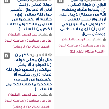
الرازي أن قوله تعالى:
قوله تعالى: (ذلك
(إن يكونوا فقراء يغنهم
أدنى ألا تعولوا) , تفسير
الله من فضله) لا يدل على
قول الله تعالى: (وإن
أن الزواج سبب للغنى ,
خفتم ألا تقسطوا في
ذكر أقوال المفسرين في
اليتامى فانكحوا ما طاب
تقرير أن الزواج باب للغنى
لكم من النساء...)
ومفتاح للرزق
للشيخ:
عبد الرحيم الطحان
للشيخ:
عبد الرحيم الطحان
جزء من محاضرة ( مباحث النبوة
جزء من محاضرة ( مباحث النبوة
- العدد المباح من الزوجات)
- النكاح مفتاح الغنى [1])
الفهرس:
ذكر من
قال بأن معنى قوله:
(ألا تعولوا): ألا يكثر
عيالكم , تفسير قول الله
تعالى: (وإن خفتم ألا
تقسطوا في اليتامى
فانكحوا ما طاب لكم من
النساء...)
للشيخ:
عبد الرحيم الطحان
جزء من محاضرة ( مباحث النبوة
- العدد المباح من الزوجات)