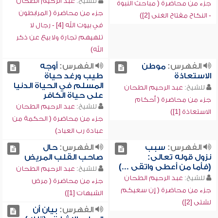
للشيخ:
عبد الرحيم الطحان
جزء من محاضرة ( مباحث النبوة
جزء من محاضرة ( المرابطون
- النكاح مفتاح الغنى [2])
في بيوت الله [4] - رجال لا
تلهيهم تجارة ولا بيع عن ذكر
الله)
الفهرس:
موطن
الفهرس:
أوجه
الاستعاذة
طيب ورغد حياة
المسلم في الحياة الدنيا
للشيخ:
عبد الرحيم الطحان
على حياة الكافر
جزء من محاضرة ( أحكام
للشيخ:
عبد الرحيم الطحان
الاستعاذة [1])
جزء من محاضرة ( الحكمة من
عبادة رب العباد)
الفهرس:
سبب
الفهرس:
حال
نزول قوله تعالى:
صاحب القلب المريض
(فأما من أعطى واتقى ...)
للشيخ:
عبد الرحيم الطحان
للشيخ:
عبد الرحيم الطحان
جزء من محاضرة ( مرض
جزء من محاضرة ( إن سعيكم
الشبهات [1])
لشتى [2])
الفهرس:
بيان أن