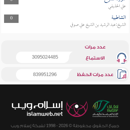
0
علي الحذيفي
الشاطبية
0
الشيخ:عبد الرشيد بن الشيخ علي صوفي
عدد مرات
3095024485
الاستماع
عدد مرات الحفظ
839951296
جميع الحقوق محفوظة © 2026 - 1998 لشبكة إسلام ويب