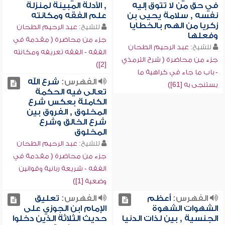
في حق من لا تتوق إليه
, الأدلة المبينة لمنزلة
نفسه , سلامة يحيى بن
علم الفقه ومكانته
زكريا من الهم بالخطايا
للشيخ:
عبد الرحيم الطحان
وفعلها
جزء من محاضرة ( مقدمة في
للشيخ:
عبد الرحيم الطحان
الفقه - الفقه تعريفه ومكانته
جزء من محاضرة ( شرح الترمذي
[2])
- باب ما جاء في كراهية ما
الفهرس:
شرع الله
يستنجى به [61])
تعالى فيه الحكمة
الكاملة بعكس شرع
المخلوق , الفروق بين
شرع الخالق وشرع
المخلوق
للشيخ:
عبد الرحيم الطحان
جزء من محاضرة ( مقدمة في
الفقه - شريعة ربانية وقوانين
وضعية [1])
الفهرس:
أعظم
الفهرس:
تعليق
الشهوات الشهوة
الإمام ابن الجوزي على
الجنسية , بين لذات الدنيا
حديث الثلاثة الذين دخلوا