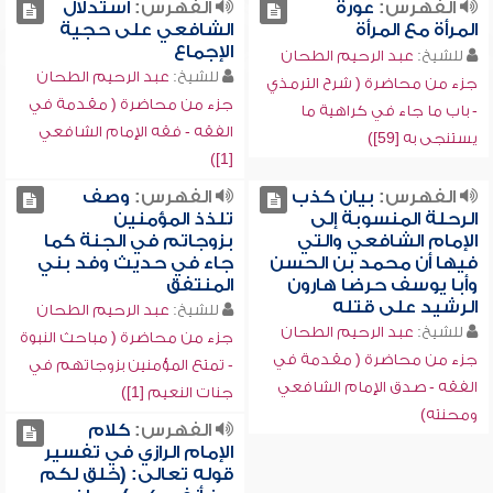
الفهرس:
عورة
الفهرس:
استدلال
المرأة مع المرأة
الشافعي على حجية
الإجماع
للشيخ:
عبد الرحيم الطحان
للشيخ:
عبد الرحيم الطحان
جزء من محاضرة ( شرح الترمذي
جزء من محاضرة ( مقدمة في
- باب ما جاء في كراهية ما
الفقه - فقه الإمام الشافعي
يستنجى به [59])
[1])
الفهرس:
بيان كذب
الفهرس:
وصف
الرحلة المنسوبة إلى
تلذذ المؤمنين
الإمام الشافعي والتي
بزوجاتم في الجنة كما
فيها أن محمد بن الحسن
جاء في حديث وفد بني
وأبا يوسف حرضا هارون
المنتفق
الرشيد على قتله
للشيخ:
عبد الرحيم الطحان
للشيخ:
عبد الرحيم الطحان
جزء من محاضرة ( مباحث النبوة
جزء من محاضرة ( مقدمة في
- تمتع المؤمنين بزوجاتهم في
الفقه - صدق الإمام الشافعي
جنات النعيم [1])
ومحنته)
الفهرس:
كلام
الإمام الرازي في تفسير
قوله تعالى: (خلق لكم