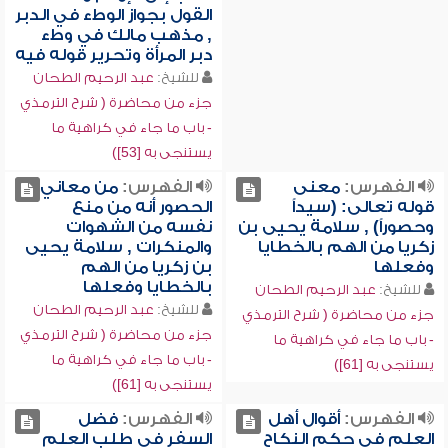
القول بجواز الوطء في الدبر
, مذهب مالك في وطء
دبر المرأة وتحرير قوله فيه
للشيخ:
عبد الرحيم الطحان
جزء من محاضرة ( شرح الترمذي
- باب ما جاء في كراهية ما
يستنجى به [53])
الفهرس:
معنى
الفهرس:
من معاني
قوله تعالى: (سيداً
الحصور أنه من منع
وحصوراً) , سلامة يحيى بن
نفسه من الشهوات
زكريا من الهم بالخطايا
والمنكرات , سلامة يحيى
وفعلها
بن زكريا من الهم
بالخطايا وفعلها
للشيخ:
عبد الرحيم الطحان
للشيخ:
عبد الرحيم الطحان
جزء من محاضرة ( شرح الترمذي
جزء من محاضرة ( شرح الترمذي
- باب ما جاء في كراهية ما
- باب ما جاء في كراهية ما
يستنجى به [61])
يستنجى به [61])
الفهرس:
أقوال أهل
الفهرس:
فضل
العلم في حكم النكاح
السفر في طلب العلم