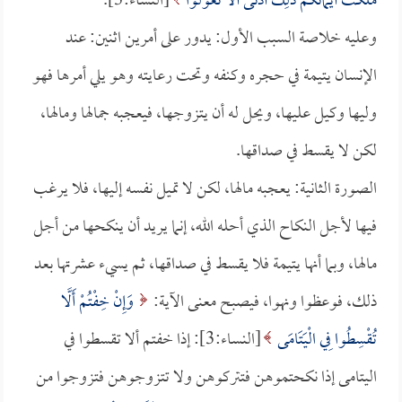
مَلَكَتْ أَيْمَانُكُمْ ذَلِكَ أَدْنَى أَلَّا تَعُولُوا
[النساء:3].
وعليه خلاصة السبب الأول: يدور على أمرين اثنين: عند
الإنسان يتيمة في حجره وكنفه وتحت رعايته وهو يلي أمرها فهو
وليها وكيل عليها، ويحل له أن يتزوجها، فيعجبه جمالها ومالها،
لكن لا يقسط في صداقها.
الصورة الثانية: يعجبه مالها، لكن لا تميل نفسه إليها، فلا يرغب
فيها لأجل النكاح الذي أحله الله، إنما يريد أن ينكحها من أجل
مالها، وبما أنها يتيمة فلا يقسط في صداقها، ثم يسيء عشرتها بعد
ذلك، فوعظوا ونهوا، فيصبح معنى الآية:
وَإِنْ خِفْتُمْ أَلَّا
تُقْسِطُوا فِي الْيَتَامَى
[النساء:3]: إذا خفتم ألا تقسطوا في
اليتامى إذا نكحتموهن فتتركوهن ولا تتزوجوهن فتزوجوا من