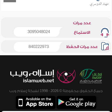
مهند الدوسري
عدد مرات
3095048024
الاستماع
عدد مرات الحفظ
840222973
جميع الحقوق محفوظة © 2026 - 1998 لشبكة إسلام ويب