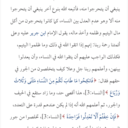
ينبغي أن يتحرجوا منه، فأتبعه الله بنوع آخر ينبغي أن يتحرجوا
منه ألا وهو عدم العدل بين النساء، كما كانوا يتحرجون من أكل
مال اليتيم وظلمه وأخذ ماله، يقول الإمام
ابن جرير
عليه وعلى
أئمتنا رحمة ربنا: إنهم إذا اتقوا الله في ذلك وما ظلموا اليتيم،
فكذلك الواجب عليهم أن يتقوا الله في النساء، وأن يعدلوا
بينهن، وأعلمهم ربنا جل وعلا كيف يتخلصون من الجور في
حقهم فقال:
فَانكِحُوا مَا طَابَ لَكُمْ مِنَ النِّسَاءِ مَثْنَى وَثُلاثَ
وَرُبَاعَ
[النساء:3]، هذا أقصى حد، وما زاد ستقع في الحيف
والجور، ثم أعلمهم الله أنه إذا لم يكن عندهم قدرة على التعدد،
فَإِنْ خِفْتُمْ أَلَّا تَعْدِلُوا فَوَاحِدَةً
[النساء:3]، تخلصوا من جور