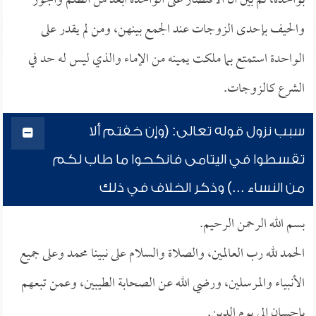
بواحدة، ثم بين أن الاقتصار على الواحدة أبعد من الظلم والجور
والحيف بإحدى الزوجات عند الجمع بينهن، ومن لم يقدر على
الواحدة استمتع بما ملكت يمينه من الإماء والذي ليس له حد في
الشرع كالزوجات.
سبب نزول قوله تعالى: (وإن خفتم ألا
تقسطوا في اليتامى فانكحوا ما طاب لكم
من النساء ...) وذكر الخلاف في ذلك
بسم الله الرحمن الرحيم.
الحمد لله رب العالمين، والصلاة والسلام على نبينا محمد وعلى جميع
الأنبياء والمرسلين، ورضي الله عن الصحابة الطيبين، وعمن تبعهم
بإحسان إلى يوم الدين.