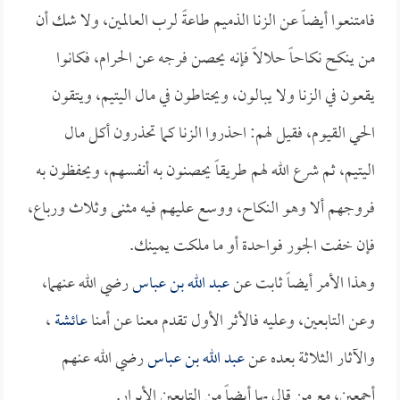
فامتنعوا أيضاً عن الزنا الذميم طاعةً لرب العالمين، ولا شك أن
من ينكح نكاحاً حلالاً فإنه يحصن فرجه عن الحرام، فكانوا
يقعون في الزنا ولا يبالون، ويحتاطون في مال اليتيم، ويتقون
الحي القيوم، فقيل لهم: احذروا الزنا كما تحذرون أكل مال
اليتيم، ثم شرع الله لهم طريقاً يحصنون به أنفسهم، ويحفظون به
فروجهم ألا وهو النكاح، ووسع عليهم فيه مثنى وثلاث ورباع،
فإن خفت الجور فواحدة أو ما ملكت يمينك.
وهذا الأمر أيضاً ثابت عن
عبد الله بن عباس
رضي الله عنهما،
وعن التابعين، وعليه فالأثر الأول تقدم معنا عن أمنا
عائشة
،
والآثار الثلاثة بعده عن
عبد الله بن عباس
رضي الله عنهم
أجمعين، مع من قال بها أيضاً من التابعين الأبرار.