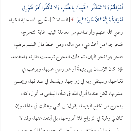
أَمْوَالَهُمْ وَلا تَتَبَدَّلُوا الْخَبِيثَ بِالطَّيِّبِ وَلا تَأْكُلُوا أَمْوَالَهُمْ إِلَى
أَمْوَالِكُمْ إِنَّهُ كَانَ حُوبًا كَبِيرًا
[النساء:2]، تحرج الصحابة الكرام
رضي الله عنهم وأرضاهم من معاملة اليتيم غاية التحرج،
فتحرجوا من أخذ شيء من ماله، ومن خلط مال اليتيم بمالهم،
فتحرجوا نحو المال، ثم ذلك التحرج توسعت دائرته وامتدت،
فإذا كان الإنسان يلي يتيمةً أو هو وصي عليها، ويرغب في
نكاحها، وسيتقي ربه في زواجها، ويقسط في صداقها، ويحسن
عشرتها، لكن عندما أنزل الله في شأن اليتامى ما أنزل، كان
يتحرج من نكاح اليتيمة، يقول: بما أنني وعظت في مالها، وإن
كان لي رغبة في الزواج فلا أتزوجها، بل أبتعد عنها، وقد لا
يرغب فيها غيره فتتضرر من أجل تحرجه، وهذا التحرج من