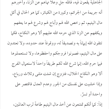
الجاهلية يقعون فيه، فالله جل وعلا نهاهم عن الزنا، وأخبرهم
أنه جريمة من الجرائم، وكبيرة من الكبائر، كما هو الحال في أكل
مال اليتيم، ثم رخص الله لهم وأباح لهم وشرع لهم ما يعفهم
ويكفهم عن الزنا الذي حرمه الله عليهم ألا وهو النكاح، فكما
تتقون الله إيماناً به وتصديقاً له، ووقوفاً عند حدوده، ولا تعتدون
على مال اليتيم، فصونوا فروجكم واحفظوها، ولا تستعملوها
فيما حرم الله، إنما شرع الله لكم طريقاً واحداً لاستعمال الفرج
ألا وهو النكاح الحلال، فتزوج إن شئت مثنى وثلاث ورباع،
وإذا خشيت على نفسك من الجور وعدم العدل فاقتصر على
واحدة أو تسرَّ.
إذاً: كما أنكم تمتنعون عن أخذ مال اليتيم طاعةً لرب العالمين،