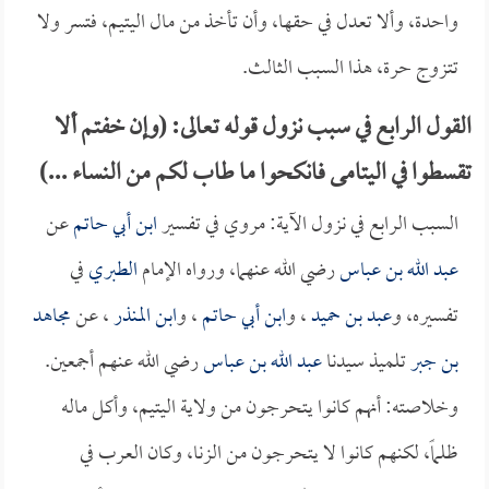
واحدة، وألا تعدل في حقها، وأن تأخذ من مال اليتيم، فتسر ولا
تتزوج حرة، هذا السبب الثالث.
القول الرابع في سبب نزول قوله تعالى: (وإن خفتم ألا
تقسطوا في اليتامى فانكحوا ما طاب لكم من النساء ...)
السبب الرابع في نزول الآية: مروي في تفسير
ابن أبي حاتم
عن
عبد الله بن عباس
رضي الله عنهما، ورواه الإمام
الطبري
في
تفسيره، و
عبد بن حميد
، و
ابن أبي حاتم
، و
ابن المنذر
، عن
مجاهد
بن جبر
تلميذ سيدنا
عبد الله بن عباس
رضي الله عنهم أجمعين.
وخلاصته: أنهم كانوا يتحرجون من ولاية اليتيم، وأكل ماله
ظلماً، لكنهم كانوا لا يتحرجون من الزنا، وكان العرب في