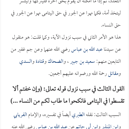
التعدد، ثم إذا ما أمكنه أن يقوم بحق الحرة فليتركها وليتسر
ليتخذ أمة، فكما نهوا عن الجور في حق اليتامى نهوا عن الجور في
حق النساء.
هذا هو الأمر الثاني في سبب نزول الآية، وكما قلت: هو منقول
عن سيدنا
عبد الله بن عباس
رضي الله عنهما وعن جم غفير من
التابعين منهم:
سعيد بن جبير
، و
الضحاك
و
قتادة
و
السدي
و
مقاتل
رحمة الله ورضوانه عليهم أجمعين.
القول الثالث في سبب نزول قوله تعالى: (وإن خفتم ألا
تقسطوا في اليتامى فانكحوا ما طاب لكم من النساء ...)
السبب الثالث: نقله
الطبري
أيضاً في تفسيره، والإمام
الفريابي
و
ابن المنذر
و
ابن أبي حاتم
عن
عبد الله بن عباس
رضي الله عنه