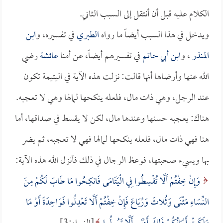
الكلام عليه قبل أن أنتقل إلى السبب الثاني.
ويدخل في هذا السبب أيضاً ما رواه
الطبري
في تفسيره، و
ابن
المنذر
، و
ابن أبي حاتم
في تفسيرهم أيضاً، عن أمنا
عائشة
رضي
الله عنها وأرضاها أنها قالت: نزلت هذه الآية في اليتيمة تكون
عند الرجل، وهي ذات مال، فلعله ينكحها لمالها وهي لا تعجبه.
هناك: يعجبه حسنها وعندها مال، لكن لا يقسط في صداقها، أما
هنا فهي ذات مال، فلعله ينكحها لمالها فهي لا تعجبه، ثم يضر
بها ويسيء صحبتها، فوعظ الرجال في ذلك فأنزل الله هذه الآية:
وَإِنْ خِفْتُمْ أَلَّا تُقْسِطُوا فِي الْيَتَامَى فَانكِحُوا مَا طَابَ لَكُمْ مِنَ
النِّسَاءِ مَثْنَى وَثُلاثَ وَرُبَاعَ فَإِنْ خِفْتُمْ أَلَّا تَعْدِلُوا فَوَاحِدَةً أَوْ مَا