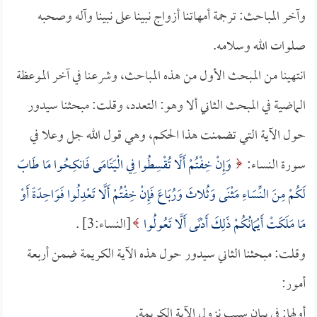
وآخر المباحث: ترجمة أمهاتنا أزواج نبينا على نبينا وآله وصحبه
صلوات الله وسلامه.
انتهينا من المبحث الأول من هذه المباحث، وشرعنا في آخر الموعظة
الماضية في المبحث الثاني ألا وهو: التعدد، وقلت: مبحثنا سيدور
حول الآية التي تضمنت هذا الحكم، وهي قول الله جل وعلا في
سورة النساء:
وَإِنْ خِفْتُمْ أَلَّا تُقْسِطُوا فِي الْيَتَامَى فَانكِحُوا مَا طَابَ
لَكُمْ مِنَ النِّسَاءِ مَثْنَى وَثُلاثَ وَرُبَاعَ فَإِنْ خِفْتُمْ أَلَّا تَعْدِلُوا فَوَاحِدَةً أَوْ
مَا مَلَكَتْ أَيْمَانُكُمْ ذَلِكَ أَدْنَى أَلَّا تَعُولُوا
[النساء:3] .
وقلت: مبحثنا الثاني سيدور حول هذه الآية الكريمة ضمن أربعة
أمور:
أولها: في بيان سبب نزول الآية الكريمة.