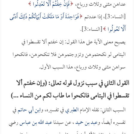
عداهن مثنى وثلاث ورباع،
فَإِنْ خِفْتُمْ أَلَّا تَعْدِلُوا
[النساء:3]، إذا عددتم
فَوَاحِدَةً أَوْ مَا مَلَكَتْ أَيْمَانُكُمْ ذَلِكَ أَدْنَى
أَلَّا تَعُولُوا
[النساء:3].
يصبح معنى الآية على هذا القول: إن خفتم ألا تقسطوا في
اليتامى لو نكحتموهن وتزوجتموهن فلا تنكحوهن، فانكحوا
سواهن مثنى وثلاث ورباع، هذا السبب الأول.
القول الثاني في سبب نزول قوله تعالى: (وإن خفتم ألا
تقسطوا في اليتامى فانكحوا ما طاب لكم من النساء ...)
السبب الثاني: نقله الإمام
الطبري
في تفسيره، و
ابن أبي حاتم
في
تفسيره أيضاً، و
عبد بن حميد
، عن سيدنا
عبد الله بن عباس
رضي