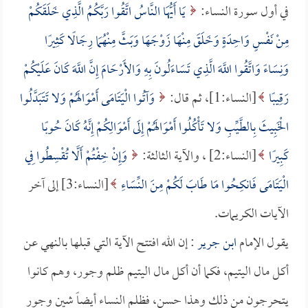
في أول سورة النساء:
يَا أَيُّهَا النَّاسُ اتَّقُوا رَبَّكُمُ الَّذِي خَلَقَكُمْ
مِنْ نَفْسٍ وَاحِدَةٍ وَخَلَقَ مِنْهَا زَوْجَهَا وَبَثَّ مِنْهُمَا رِجَالًا كَثِيرًا
وَنِسَاءً وَاتَّقُوا اللَّهَ الَّذِي تَسَاءَلُونَ بِهِ وَالأَرْحَامَ إِنَّ اللَّهَ كَانَ عَلَيْكُمْ
رَقِيبًا
[النساء:1]، ثم قال:
وَآتُوا الْيَتَامَى أَمْوَالَهُمْ وَلا تَتَبَدَّلُوا
الْخَبِيثَ بِالطَّيِّبِ وَلا تَأْكُلُوا أَمْوَالَهُمْ إِلَى أَمْوَالِكُمْ إِنَّهُ كَانَ حُوبًا
كَبِيرًا
[النساء:2] ، والآية الثالثة:
وَإِنْ خِفْتُمْ أَلَّا تُقْسِطُوا فِي
الْيَتَامَى فَانكِحُوا مَا طَابَ لَكُمْ مِنَ النِّسَاءِ
[النساء:3] إلى آخر
الآيات الكريمات.
يقول الإمام
ابن جرير
: إن الله افتتح الآية التي قبلها بالنهي عن
أكل مال اليتيم، فكما أن أكل مال اليتيم ظلم وجور، وهم كانوا
يتحرجون من ذلك وهذا حسن، فظلم النساء أيضاً شين وجور