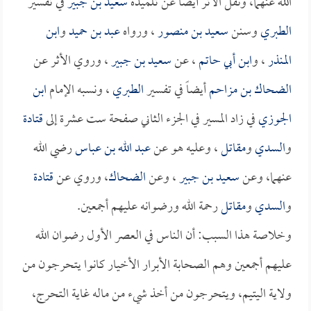
الله عنهما، ونقل الأثر أيضاً عن تلميذه
سعيد بن جبير
في تفسير
الطبري
وسنن
سعيد بن منصور
، ورواه
عبد بن حميد
و
ابن
المنذر
، و
ابن أبي حاتم
، عن
سعيد بن جبير
، وروي الأثر عن
الضحاك بن مزاحم
أيضاً في تفسير
الطبري
، ونسبه الإمام
ابن
الجوزي
في زاد المسير في الجزء الثاني صفحة ست عشرة إلى
قتادة
و
السدي
و
مقاتل
، وعليه هو عن
عبد الله بن عباس
رضي الله
عنهما، وعن
سعيد بن جبير
، وعن
الضحاك
، وروي عن
قتادة
و
السدي
و
مقاتل
رحمة الله ورضوانه عليهم أجمعين.
وخلاصة هذا السبب: أن الناس في العصر الأول رضوان الله
عليهم أجمعين وهم الصحابة الأبرار الأخيار كانوا يتحرجون من
ولاية اليتيم، ويتحرجون من أخذ شيء من ماله غاية التحرج،