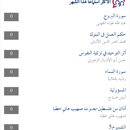
الأكثر استماعا لهذا الشهر
سورة البروج
0
عبد الله عواد الجهني
حكم العمل فى البنوك
0
محمد ناصر الدين الألباني
أثر التوحيد في تزكية النفوس
0
حسن أبو الأشبال الزهيري
سورة النساء
0
رشيد بلعالية
المسؤولية
0
أيمن صيدح
أذان من فلسطين-بصوت صهيب هاني خطبا
0
صهيب هاني خطبا
الشموخ5
0