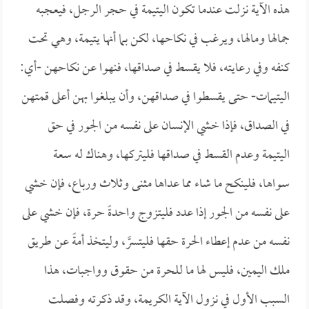
هذه الآية نزلت عندما تكون اليتيمة في حجر الرجل، فيعجبه
جمالها ومالها، ويرغب في نكاحها، لكن بما أنها يتيمة، وهي تحت
كنفه وفي رعايته، فلا يقسط في صداقها، فنهوا عن نكاحهن -أي:
اليتيمات- حتى يقسطوا في صداقهن، وأن يبلغوا بهن أعلى قمتهن
في الصداق، فإذا خشي الإنسان على نفسه من الجور في حق
اليتيمة وعدم القسط في صداقها فليتركها، وهناك له سعة
سواها، فلينكح ما شاء مما عداها مثنى وثلاث ورباع، فإن خشي
على نفسه من الجور إذا عدد فليتزوج واحدةً حرة، فإن خشي على
نفسه من عدم إعطاء الحرة حقها فليتسرَّ، وليتخذ أمةً عن طريق
ملك اليمين، فليس لها ما للحرة من حقوق وواجبات، هذا
السبب الأول في نزول الآية الكريمة، وقد ذكرته وفصلت