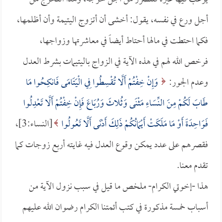
أجل ورع في نفسه، يقول: أخشى أن أتزوج اليتيمة وأن أظلمها،
فكما احتطت في مالها أحتاط أيضاً في معاشرتها وزواجها،
فرخص الله لهم في هذه الآية في الزواج باليتيمات بشرط العدل
وعدم الجور:
وَإِنْ خِفْتُمْ أَلَّا تُقْسِطُوا فِي الْيَتَامَى فَانكِحُوا مَا
طَابَ لَكُمْ مِنَ النِّسَاءِ مَثْنَى وَثُلاثَ وَرُبَاعَ فَإِنْ خِفْتُمْ أَلَّا تَعْدِلُوا
فَوَاحِدَةً أَوْ مَا مَلَكَتْ أَيْمَانُكُمْ ذَلِكَ أَدْنَى أَلَّا تَعُولُوا
[النساء:3]،
فقصرهم على عدد يمكن وقوع العدل فيه غايته أربع زوجات كما
تقدم معنا.
هذا -إخوتي الكرام- ملخص ما قيل في سبب نزول الآية من
أسباب خمسة مذكورة في كتب أئمتنا الكرام رضوان الله عليهم