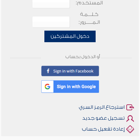
المستخدم:
كـلـــمـة
الـمـــــرور:
دخول المشتركين
أو الدخول بحساب
استرجاع الرمز السري
تسجيل عضو جديد
إعادة تفعيل حساب