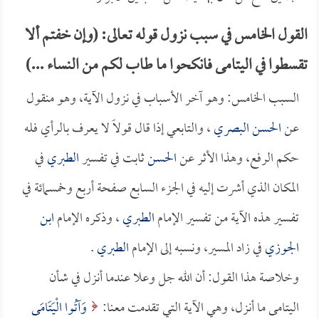
القول الخامس في سبب نزول قوله تعالى: (وإن خفتم ألا
تقسطوا في اليتامى فانكحوا ما طاب لكم من النساء ...)
السبب الخامس: وهو آخر الأسباب في نزول الآية، وهو منقول
عن
الحسن البصري
، والتابعي إذا قال قولاً لا يعرف بالرأي فله
حكم الرفع، وهذا الأثر عن
الحسن
ثابت في تفسير
الطبري
في
المكان الذي أشرت إليه في الجزء السابع صفحة أربع وخمسمائة في
تفسير هذه الآية من تفسير الإمام
الطبري
، وذكره الإمام
ابن
الجوزي
في زاد المسير، ونسبه إلى الإمام
الطبري
.
وخلاصة هذا القول: أن الله جل وعلا عندما أنزل في شأن
اليتامى ما أنزل، وهي الآية التي تقدمت معنا:
وَآتُوا الْيَتَامَى