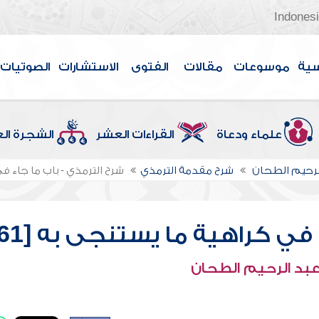
Indones
سية
موسوعات
مقالات
الفتوى
الاستشارات
الصوتيات
علماء ودعاة
القراءات العشر
الشجرة ال
لرحيم الطحان
شرح مقدمة الترمذي
شرح الترمذي - باب ما جاء في 
في كراهية ما يستنجى به [61]
عبد الرحيم الطحان