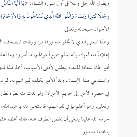
ويقول الله جل وعلا في أول سورة النساء:
يَا أَيُّهَا النَّاس
رِجَالًا كَثِيرًا وَنِسَاءً وَاتَّقُوا اللَّهَ الَّذِي تَسَاءَلُونَ بِهِ وَالأَرْحَامَ إِنَّ
الأحوال سبحانه وتعالى.
وهذا المعنى الذي لا تخلو منه ورقة من ورقات المصحف الش
إعلاماً منه لعباده بأنه يعلم جميع أحوالهم، ما أسروه وما أع
أمير ظالم سفاك للدماء يبطش لأدنى الأسباب، أخذ هذا لم
واستدعي هذا الإنسان، وبدأ الأمير يكلمه فيما اتهم به، لو 
في حضرة الأمير إلى حريم الأمير؟! ولو بدت منه نظرة لطا
وتعالى، وهو أعلم بما في نفوسهم، فاستحي منه يا عبد الله
حرمه الله علينا ينبغي أن نغض الطرف عنه، فالله أعظم عق
بذات الصدور.