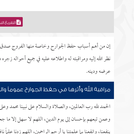
التفريغ ال
إن من أهم أسباب حفظ الجوارح وخاصة منها الفروج صدق مرا
نظر الله إليه ومراقبته له واطلاعه عليه في جميع أحواله زج
عرضه ودينه.
مراقبة الله وأثرها في حفظ الجوارح عموماً و
الحمد لله رب العالمين، والصلاة والسلام على نبينا محمد وعل
وعمن تبعهم بإحسان إلى يوم الدين، اللهم لا سهل إلا ما جعل
ينفعنا، وانفعنا بما علمتنا يا أرحم الراحمين، اللهم زدنا علم