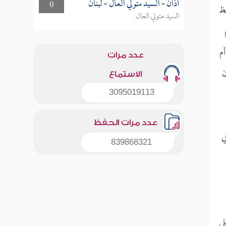
أذان - السيد متولي العال - لبنان
0
فظ
السيد متولي العال
أم
عدد مرات
ن
الاستماع
3095019113
عدد مرات الحفظ
ي
839868321
لى