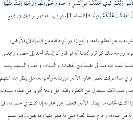
ُ اتَّقُوا رَبَّكُمُ الَّذِي خَلَقَكُمْ مِنْ نَفْسٍ وَاحِدَةٍ وَخَلَقَ مِنْهَا زَوْجَهَا وَبَثَّ مِنْهُمَا
 اللَّهَ كَانَ عَلَيْكُمْ رَقِيبًا
[النساء:1]، فراقب الله فهو يراقبك في جميع
ريف، هو أعظم واعظ وأبلغ زاجر أنزله الله من السماء إلى الأرض،
لنوه، ووجه ذلك كما قرر أئمتنا أنه لو قدر أن إنساناً أخذ إلى حضرة ومجلس
جلسه للمباحثة معه في قضية من القضايا، والسياف واقف والسيف بيده،
برز في هذا الوقت بعض محارم الأمير من بناته وأخواته، هل ينظر هذا المتهم
رت رقبته، لكنه مشغول عن النظر، والله جل وعلا أقوى من عباده سبحانه
، إذا كنت تخاف من بطش الأمير فتغض عن محارمه إذا كنت في حضرته، فما
وبة من عباده، وحرم علينا الفواحش ما ظهر منها وما بطن، وهو عليم