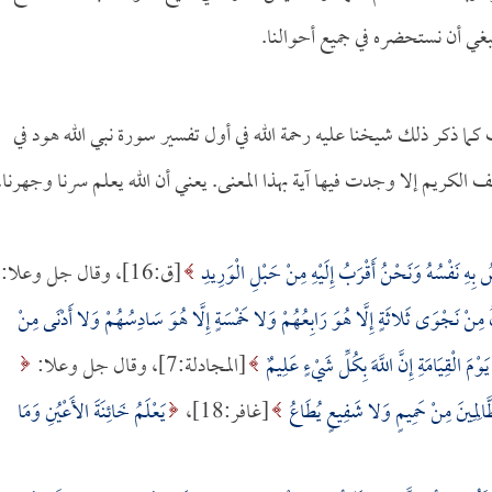
بغي أن نستحضره في جميع أحوالنا.
 ذكر ذلك شيخنا عليه رحمة الله في أول تفسير سورة نبي الله هود في
لكريم إلا وجدت فيها آية بهذا المعنى. يعني أن الله يعلم سرنا وجهرنا،
ُ بِهِ نَفْسُهُ وَنَحْنُ أَقْرَبُ إِلَيْهِ مِنْ حَبْلِ الْوَرِيدِ
[ق:16]، وقال جل وعلا:
نُ مِنْ نَجْوَى ثَلاثَةٍ إِلَّا هُوَ رَابِعُهُمْ وَلا خَمْسَةٍ إِلَّا هُوَ سَادِسُهُمْ وَلا أَدْنَى مِنْ
َوْمَ الْقِيَامَةِ إِنَّ اللَّهَ بِكُلِّ شَيْءٍ عَلِيمٌ
[المجادلة:7]، وقال جل وعلا:
َّالِمِينَ مِنْ حَمِيمٍ وَلا شَفِيعٍ يُطَاعُ
[غافر:18]،
يَعْلَمُ خَائِنَةَ الأَعْيُنِ وَمَا