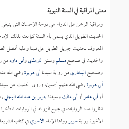
معنى المراقبة في السنة النبوية
ومراقبة الرحمن على الدوام هي درجة الإحسان التي ينبغي أن
الحديث الطويل الذي يسمى بأم السنة كما نعته بذلك الإما
المعروف بحديث جبريل الطويل على نبينا وعليه أفضل الصل
والحديث في صحيح
مسلم
وسنن
الترمذي
و
أبى داود
من رو
وصحيح
البخاري
من رواية سيدنا
أبي هريرة
رضي الله عنه
أبي هريرة
رضي الله عنهم أجمعين، وروى الحديث عن سيدن
أو
أبي عامر
أو
أبي مالك
وسيدنا
جرير بن عبد الله البجلي
رضي
انظروا هذه الروايات في مجمع الزوائد في الروايات المتأخر
الأخيرة رواية
جرير
رواها الإمام
الآجري
في كتاب الشريعة