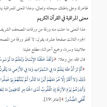
ظاهرك وعلى باطنك سبحانه وتعالى، وهذا المعنى للمراقبة ين
معنى المراقبة في القرآن الكريم
هذا المعنى ما خلت منه ورقة من ورقات المصحف الشريف كما
الجزء الثالث صفحة عشرة، يقول: لا تخلو ورقة من المصحف ا
علانيتنا وسرنا، وجميع أحوالنا، مطلع علينا.
قال الله جل وعلا:
وَلَقَدْ خَلَقْنَا الإِنْسَانَ وَنَعْلَمُ مَا تُوَسْوِس
أَلَمْ تَرَ أَنَّ اللَّهَ يَعْلَمُ مَا فِي السَّمَوَاتِ وَمَا فِي الأَرْضِ مَا يَكُو
ذَلِكَ وَلا أَكْثَرَ إِلَّا هُوَ مَعَهُمْ أَيْنَ مَا كَانُوا ثُمَّ يُنَبِّئُهُمْ بِمَا عَمِلُوا ي
وَأَنذِرْهُمْ يَوْمَ الآزِفَةِ إِذِ الْقُلُوبُ لَدَى الْحَنَاجِرِ كَاظِمِينَ مَا لِلظ
تُخْفِي الصُّدُورُ
[غافر:19].