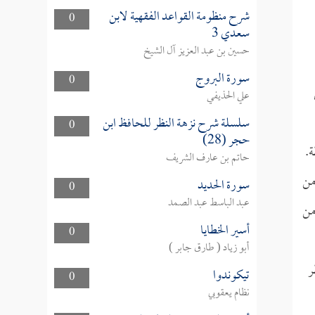
شرح منظومة القواعد الفقهية لابن
0
سعدي 3
حسين بن عبد العزيز آل الشيخ
سورة البروج
0
علي الحذيفي
سلسلة شرح نزهة النظر للحافظ ابن
0
حجر (28)
ة.
حاتم بن عارف الشريف
من
سورة الحديد
0
عبد الباسط عبد الصمد
من
أسير الخطايا
0
أبو زياد ( طارق جابر )
ر
تيكوندوا
0
نظام يعقوبي