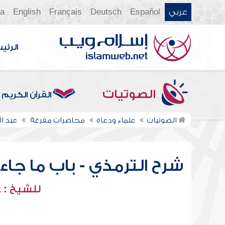
عربي
Español
Deutsch
Français
English
ia
الرئي
الصوتيات
القرآن الكريم
الصوتيات
علماء ودعاة
محاضرات مفرغة
عبد ا
شرح الترمذي - باب ما جاء 
للشيخ : 