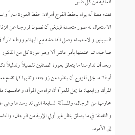
العافية من كل دنس.
تقدم معنا أنه يراد بحفظ الفرج أمران: حفظ العورة ستراً واست
الاستعمال له صور متعددة فينبغي أن نصون فروجنا عن الزنا و
السبيلين والاستمناء وفعل الفاحشة مع البهائم ووطء المرأة
صاحبه، ثم ختمتها بأمر عاشر ألا وهو عورة كل من الذكور و
وبعد أن تدارسنا ما يتعلق بعورة الصنفين تفصيلاً وتدليلاً ذ
أولها: ما يحل للزوج أن ينظره من زوجته، وثانيها كما تقدم معن
المرأة، ورابعها: ما يحل للمرأة أن تراه من المرأة، وخامسها: 
محارمها من الرجال، والمسألة السابعة التي تدارسناها وهي ط
والثامنة: في ما يتعلق بنظر غير أولي الإربة من الرجال، والت
إلى الأمرد.