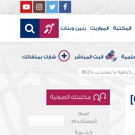
المكتبة
المواريث
بنين وبنات
علمية
البث المباشر
شارك بملفاتك
كراهية ما يستنجى به [61]
مكتبتك الصوتية
اسم
المستخدم:
كـلـــمـة