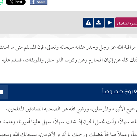
نصي الكامل
قبة الله عز وجل وحذر عقابه سبحانه وتعالى، فإن المسلم متى ما استش
ره ذلك كله عن إتيان المحارم وعن ركوب الفواحش والموبقات، فسلم عليه
الفروج خصوصاً
ى جميع الأنبياء والمرسلين، ورضي الله عن الصحابة الصادقين المفلحين،
ته سهلاً، وأنت تجعل الحزن إذا شئت سهلاً، سهل علينا أمورنا، وعلمنا م
اً نافعاً، وعملاً صالحاً بفضلك ورحمتك يا أكرم الأكرمين، سبحانك الله وبحم