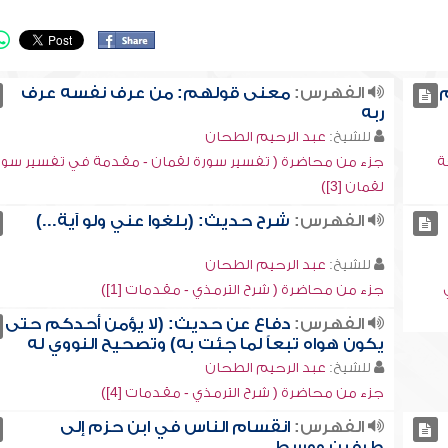
م
الفهرس:
معنى قولهم: من عرف نفسه عرف
ربه
للشيخ:
عبد الرحيم الطحان
ة
جزء من محاضرة ( تفسير سورة لقمان - مقدمة في تفسير سور
لقمان [3])
الفهرس:
شرح حديث: (بلغوا عني ولو آية...)
للشيخ:
عبد الرحيم الطحان
جزء من محاضرة ( شرح الترمذي - مقدمات [1])
الفهرس:
دفاع عن حديث: (لا يؤمن أحدكم حتى
يكون هواه تبعاً لما جئت به) وتصحيح النووي له
للشيخ:
عبد الرحيم الطحان
جزء من محاضرة ( شرح الترمذي - مقدمات [4])
الفهرس:
انقسام الناس في ابن حزم إلى
طرفين ووسط