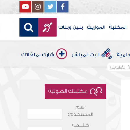
المكتبة
المواريث
بنين وبنات
علمية
البث المباشر
شارك بملفاتك
 الفهرس
مكتبتك الصوتية
اسم
المستخدم:
كـلـــمـة