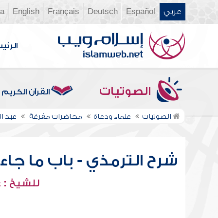
عربي
Español
Deutsch
Français
English
ia
الرئي
الصوتيات
القرآن الكريم
الصوتيات
علماء ودعاة
محاضرات مفرغة
عبد ا
شرح الترمذي - باب ما جاء 
للشيخ : 