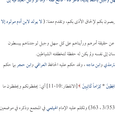
 وجبل باسط يديه، فاغر فاه - فاتح فمه - وما لو وكل العبد فيه إلى
يتربصون بكم لإلحاق الأذى بكم، وتقدم معنا: (
لا يولد لابن آدم مولود إلا
نا عن حقيقة أمرهم ورأيناهم على كل سهل وجبل لوجدناهم يبسطون
ان إلى نفسه ولم يكن له حفظة لتخطفته الشياطين.
لترمذي
و
ابن ماجه
، وقد حكم عليه الحافظ
العراقي
و
ابن حجر
بما حكم
َافِظِينَ
*
كِرَاماً كَاتِبِينَ
[الانفطار:10-11] أي: يحفظونكم ويحفظون ما
الهيثمي
في المجمع وذكره في موضعين