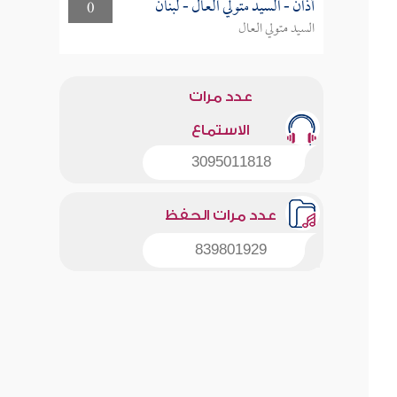
أذان - السيد متولي العال - لبنان
0
السيد متولي العال
عدد مرات
الاستماع
3095011818
عدد مرات الحفظ
839801929