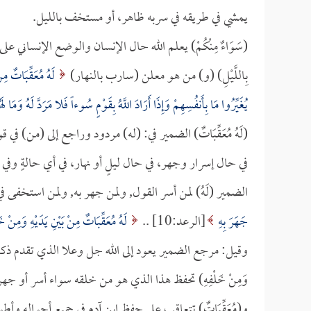
يمشي في طريقه في سربه ظاهر، أو مستخف بالليل.
(سَوَاءٌ مِنْكُمْ) يعلم الله حال الإنسان والوضع الإنساني على أي حال ك
بِاللَّيْلِ) (و) من هو معلن (سارب بالنهار)
لَهُ مُعَقِّبَاتٌ مِنْ 
يُغَيِّرُوا مَا بِأَنفُسِهِمْ وَإِذَا أَرَادَ اللَّهُ بِقَوْمٍ سُوءاً فَلا مَرَدَّ لَهُ وَمَا
(لَهُ مُعَقِّبَاتٌ) الضمير في: (له) مردود وراجع إلى (من) في ق
في حال إسرار وجهر، في حال ليلٍ أو نهار، في أي حالةٍ و
الضمير (لَهُ) لمن أسر القول, ولمن جهر به, ولمن استخفى ف
جَهَرَ بِهِ
[الرعد:10] ..
لَهُ مُعَقِّبَاتٌ مِنْ بَيْنِ يَدَيْهِ وَمِنْ خ
وقيل: مرجع الضمير يعود إلى الله جل وعلا الذي تقدم ذك
وَمِنْ خَلْفِهِ) تحفظ هذا الذي هو من خلقه سواء أسر أو ج
و(مُعَقِّبَاتٌ) تتعاقب على حفظ ابن آدم في جميع أحواله وأط