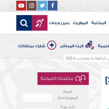
المكتبة
المواريث
بنين وبنات
علمية
البث المباشر
شارك بملفاتك
كراهية ما يستنجى به [33]
مكتبتك الصوتية
اسم
المستخدم:
كـلـــمـة