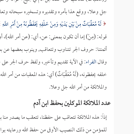
جل وعلا، ووقع هذا بأمره وتقديره وتسخيره سبحانه وتعالى،
لَهُ مُعَقِّبَاتٌ مِنْ بَيْنِ يَدَيْهِ وَمِنْ خَلْفِهِ يَحْفَظُونَهُ مِنْ أَمْرِ اللَّهِ
قوله: (مِنْ) إما أن تكون بمعنى: عن، أي: (عن أمر الله)، أو 
أئمتنا: حروف الجر تتناوب وتتعاقب, وينوب بعضها عن 
وقال
الفراء
: في الآية تقديم وتأخير، ولفظ حرف الجر على ظ
خلفه يحفظونه، (لَهُ مُعَقِّبَاتٌ) أي: هذه المعقبات من أمر الله
والملائكة من أمر الله جل وعلا.
عدد الملائكة الموكلين بحفظ ابن آدم
إذاً: هذه الملائكة تتعاقب على حفظنا، تتعقب ما يصدر منا با
للمؤمن من ذلك النصيب الأوفى من حفظ الله ورعايته بوا