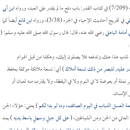
ورواه
ابن أبي
قي
في تخريج أحاديث الإحياء في الجزء (3/38)، ورواه
ابن قانع
أيضاً كما
ي أمامة الباهلي
رضي الله عنه، قال: قال رسول الله صلى الله عليه وسلم: (
)
ة تذب هذا عنك وتدفعه فلا يصلون إليك، وهكذا من قبل الهوام
قدر عليه, للبصر من ذلك تسعة أملاك
) أي: تسعة ملائكة موكلة بحفظ
لة أو بعوضة لا في النوم ولا في اليقظة، ولا يقترب منه ثعبان أو
 الإنسان.
 العسل الذباب في اليوم الصائف، وما لو بدا لكم
) يعني: هؤلاء الجن
العاتي من الجن ومن الشياطين، (
على كل جبلٍ وسهلٍ باسط يديه
) يمد