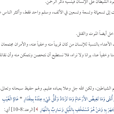
 الشيطان على الإنسان فينسيه ذكر الرحمن.
 إلى تسعمائة وتسعة وتسعين في الألف، وسلم واحد فقط، وأكثر الناس 
خل أيضاً الموت والقتل.
الأعداء بالنسبة للإنسان من كان قريباً منه وخفياً عنه، والأمران مجتمعان 
 وخفياً عنا، يرانا ولا نراه، فلا نستطيع أن نتحصن ونتمكن منه وأن نقاتل
 الشياطين، ولكن الله جل وعلا بعباده عليم, ولهم حفيظ سبحانه وتعالى،
ُّ أُنثَى وَمَا تَغِيضُ الأَرْحَامُ وَمَا تَزْدَادُ وَكُلُّ شَيْءٍ عِنْدَهُ بِمِقْدَارٍ
*
عَالِمُ الْغَيْبِ
جَهَرَ بِهِ وَمَنْ هُوَ مُسْتَخْفٍ بِاللَّيْلِ وَسَارِبٌ بِالنَّهَارِ
[الرعد:8-10] أي: