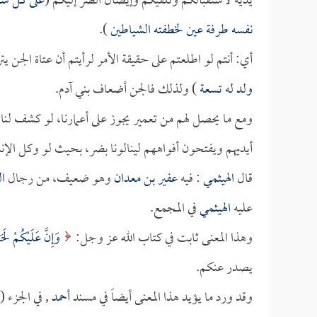
يديه لاستقبالكم وتلقيكم وإيصال الضر إليكم (
على كل سهل
نفسه طرفة عين لخطفته الشياطين
).
أي: أنتم لو اطلعتم على حقيقة الأمر لرأيتم أن عتاة الجن 
ولد له تسعة
) ولذلك فالجن أضعاف بني آدم.
ومع ما يحصل لهم من تعمير يجوز على أعمارنا، لو كشف ل
أيديهم ويفتحون أفواههم لينالونا بضر، بحيث لو وكل الإنس
قال
الهيثمي
: فيه
عفير بن معدان
وهو ضعيف، من رجال
ا
عليه
الهيثمي
في المجمع.
وهذا المعنى ثابت في كتاب الله عز وجل:
وَإِنَّ عَلَيْكُمْ لَح
يصدر عنكم.
وقد ورد ما يؤيد هذا المعنى أيضاً في مسند
أحمد
, في الجزء (3/353 ، 363) وتكلم عليه الإمام