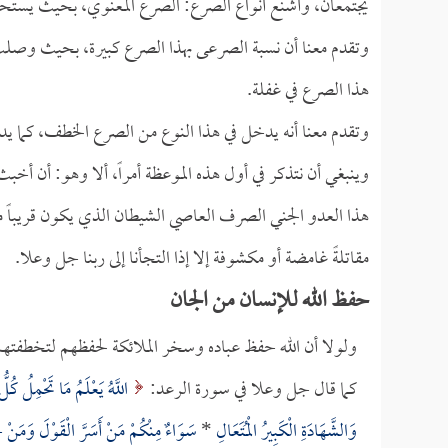
يجتمعان، وأشنع أنواع الصرع: الصرع المعنوي، بحيث يستحوذ
وتقدم معنا أن نسبة الصرعى بهذا الصرع كبيرة، بحيث وصلت
هذا الصرع في غفلة.
وتقدم معنا أنه يدخل في هذا النوع من الصرع الخطف، كما يد
وينبغي أن نتذكر في أول هذه الموعظة أمراً، ألا وهو: أن أخبث 
هذا العدو الجني الصرف العاصي الشيطان الذي يكون قريباً منا
مقاتلةً غامضة أو مكشوفة إلا إذا التجأنا إلى ربنا جل وعلا.
حفظ الله للإنسان من الجان
ولولا أن الله حفظ عباده وسخر الملائكة لحفظهم لتخطفتهم
كما قال جل وعلا في سورة الرعد:
اللَّهُ يَعْلَمُ مَا تَحْمِلُ كُل
وَالشَّهَادَةِ الْكَبِيرُ الْمُتَعَالِ
*
سَوَاءٌ مِنْكُمْ مَنْ أَسَرَّ الْقَوْلَ وَمَنْ 