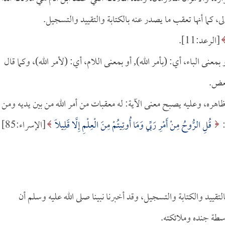
 كما أنها تعقب ما يصدر عنه بالكتابة والتقييد والتسجيل.
[الرعد:11].
بمعنى الباء، أي: (بأمر الله), أو بمعنى اللام، أي: (لأمر الله)، وكما قال
بعض.
اهره، وعليه يصبح معنى الآية: له معقبات من أمر الله من بين يديه ومن
:
قُلِ الرُّوحُ مِنْ أَمْرِ رَبِّي وَمَا أُوتِيتُمْ مِنَ الْعِلْمِ إِلَّا قَلِيلاً
[الإسراء:85]
لتقييد والكتابة والتسجيل، وقد أخبرنا نبينا صلى الله عليه وسلم أن
سطة جنده وملائكته.