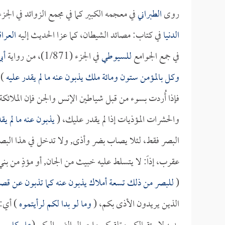
روى
الطبراني
في معجمه الكبير كما في مجمع الزوائد في الجزء (7/209) في كتاب القدر: باب دفع ما لم يقدر على العبد، 
الدنيا
في كتاب: مصائد الشيطان، كما عزا الحديث إليه
العرا
في جمع الجوامع
للسيوطي
في الجزء (1/871)، من رواية
أب
وكل بالمؤمن ستون ومائة ملك يذبون عنه ما لم يقدر عليه
 .
فإذا أُردت بسوء من قبل شياطين الإنس والجن فإن الملائك
والحشرات المؤذيات إذا لم يقدر عليك، (
يذبون عنه ما لم ي
البصر فقط، لئلا يصاب بضر وأذى, ولا تدخل في هذا البصر نم
عقرب، إذاً: لا يتسلط عليه خبيث من الجان, أو مؤذٍ من بني
(
للبصر من ذلك تسعة أملاك يذبون عنه كما تذبون عن قصعة
الذين يريدون الأذى بكم، (
وما لو بدا لكم لرأيتموه
) أي: 