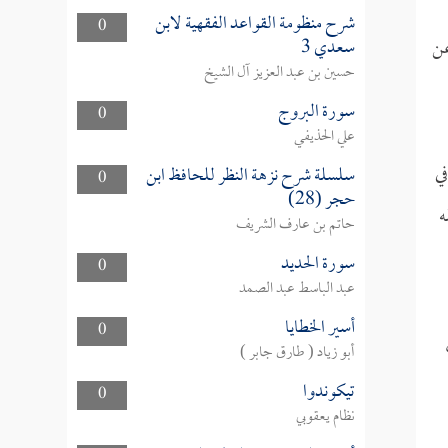
شرح منظومة القواعد الفقهية لابن
0
سعدي 3
عن
حسين بن عبد العزيز آل الشيخ
سورة البروج
0
علي الحذيفي
في
سلسلة شرح نزهة النظر للحافظ ابن
0
حجر (28)
ه
حاتم بن عارف الشريف
سورة الحديد
0
عبد الباسط عبد الصمد
أسير الخطايا
0
أبو زياد ( طارق جابر )
تيكوندوا
0
نظام يعقوبي