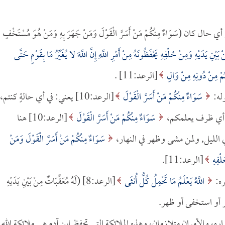
ان (سَوَاءٌ مِنْكُمْ مَنْ أَسَرَّ الْقَوْلَ وَمَنْ جَهَرَ بِهِ وَمَنْ هُوَ مُسْتَخْفٍ
بَيْنِ يَدَيْهِ وَمِنْ خَلْفِهِ يَحْفَظُونَهُ مِنْ أَمْرِ اللَّهِ إِنَّ اللَّهَ لا يُغَيِّرُ مَا بِقَوْمٍ حَتَّى
 لَهُمْ مِنْ دُونِهِ مِنْ وَالٍ
[الرعد:11] .
وله:
سَوَاءٌ مِنْكُمْ مَنْ أَسَرَّ الْقَوْلَ
[الرعد:10] يعني: في أي حالةٍ كنتم،
في أي ظرف يعلمكم،
سَوَاءٌ مِنْكُمْ مَنْ أَسَرَّ الْقَوْلَ
[الرعد:10] هنا
ي الليل, ولمن مشى وظهر في النهار،
سَوَاءٌ مِنْكُمْ مَنْ أَسَرَّ الْقَوْلَ وَمَنْ
َلْفِهِ
[الرعد:11].
ره:
اللَّهُ يَعْلَمُ مَا تَحْمِلُ كُلُّ أُنثَى
[الرعد:8] (لَهُ مُعَقِّبَاتٌ مِنْ بَيْنِ يَدَيْهِ
هر أو استخفى أو ظهر.
واره، والأمران متلازمان، وهذه الملائكة التي تحفظ ابن آدم هي ملائكة الله