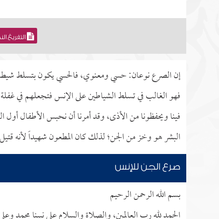
التفريغ ال
إن الصرع نوعان: حسي ومعنوي، فالحسي يكون بتسلط شيطان ا
فهو الغالب في تسلط الشياطين على الإنس فتجعلهم في غفلة و
فينا ويحفظونا من الأذى، وقد أمرنا أن نحبس الأطفال أول ا
البشر هو وخز من الجن؛ لذلك كان المطعون شهيداً لأنه قتيل 
صرع الجن للإنس
بسم الله الرحمن الرحيم
الحمد لله رب العالمين، والصلاة والسلام على نبينا محمد وعل