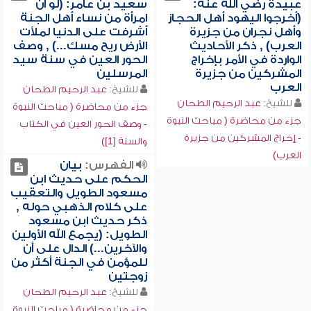
عبيدة رضي الله عنه:
سعيد بن عامر: (لو أن
(أخرجوا اليهود أهل الحجاز
امرأة من نساء أهل الجنة
وأهل نجران من جزيرة
أشرفت على الدنيا لملأت
العرب) , ذكر الأحاديث
الأرض ريح مسك...) , وصف
الواردة في الأمر بإخراج
الحور العين في سنة سيد
المشركين من جزيرة
المرسلين
العرب
للشيخ:
عبد الرحيم الطحان
للشيخ:
عبد الرحيم الطحان
جزء من محاضرة ( مباحث النبوة
جزء من محاضرة ( مباحث النبوة
- وصف الحور العين في الكتاب
- إخراج المشركين من جزيرة
والسنة [1])
العرب)
الفهرس:
بيان
الحكم على حديث ابن
مسعود الطويل والتعقيب
على كلام الذهبي حوله ,
ذكر حديث ابن مسعود
الطويل: (يجمع الله الأولين
والآخرين...) الدال على أن
للمؤمن في الجنة أكثر من
زوجتين
للشيخ:
عبد الرحيم الطحان
جزء من محاضرة ( مباحث النبوة