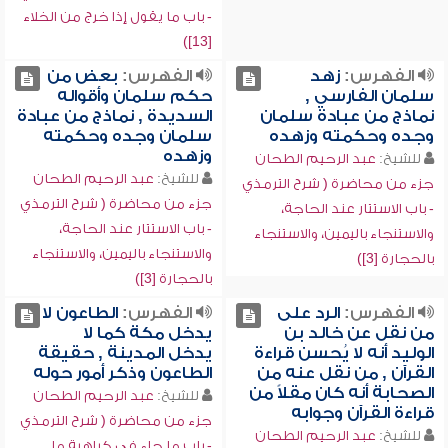
- باب ما يقول إذا خرج من الخلاء
[13])
الفهرس:
زهد
الفهرس:
بعض من
سلمان الفارسي ,
حكم سلمان وأقواله
نماذج من عبادة سلمان
السديدة , نماذج من عبادة
وجده وحكمته وزهده
سلمان وجده وحكمته
وزهده
للشيخ:
عبد الرحيم الطحان
للشيخ:
عبد الرحيم الطحان
جزء من محاضرة ( شرح الترمذي
جزء من محاضرة ( شرح الترمذي
- باب الاستتار عند الحاجة،
- باب الاستتار عند الحاجة،
والاستنجاء باليمين، والاستنجاء
والاستنجاء باليمين، والاستنجاء
بالحجارة [3])
بالحجارة [3])
الفهرس:
الرد على
الفهرس:
الطاعون لا
من نقل عن خالد بن
يدخل مكة كما لا
الوليد أنه لا يُحسن قراءة
يدخل المدينة , حقيقة
القرآن , من نقل عنه من
الطاعون وذكر أمور حوله
الصحابة أنه كان مقلاً من
للشيخ:
عبد الرحيم الطحان
قراءة القرآن وجوابه
جزء من محاضرة ( شرح الترمذي
للشيخ:
عبد الرحيم الطحان
- باب ما جاء في كراهية ما