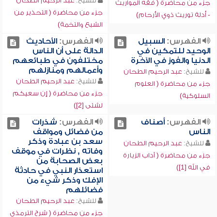
للشيخ:
عبد الرحيم الطحان
جزء من محاضرة ( فقه المواريث
جزء من محاضرة ( التحذير من
- أدلة توريث ذوي الأرحام)
الشبع والتخمة)
الفهرس:
السبيل
الفهرس:
الأحاديث
الوحيد للتمكين في
الدالة على أن الناس
الدنيا والفوز في الآخرة
مختلفون في طبائعهم
وأعمالهم ومنازلهم
للشيخ:
عبد الرحيم الطحان
للشيخ:
عبد الرحيم الطحان
جزء من محاضرة ( العلوم
جزء من محاضرة ( إن سعيكم
السلوكية)
لشتى [2])
الفهرس:
أصناف
الفهرس:
شذرات
الناس
من فضائل ومواقف
سعد بن عبادة وذكر
للشيخ:
عبد الرحيم الطحان
وفاته , نظرات في موقف
جزء من محاضرة ( آداب الزيارة
بعض الصحابة من
في الله [1])
استعذار النبي في حادثة
الإفك وذكر شيء من
فضائلهم
للشيخ:
عبد الرحيم الطحان
جزء من محاضرة ( شرح الترمذي