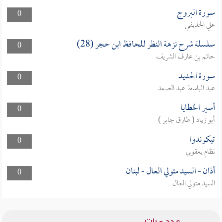
سورة البروج
0
علي الحذيفي
سلسلة شرح نزهة النظر للحافظ ابن حجر (28)
0
حاتم بن عارف الشريف
سورة الحديد
0
عبد الباسط عبد الصمد
أسير الخطايا
0
أبو زياد ( طارق جابر )
تيكوندوا
0
نظام يعقوبي
أذان - السيد متولي العال - لبنان
0
السيد متولي العال
عدد مرات