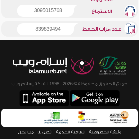
3095015768
الاستماع
عدد مرات الحفظ
839839494
جميع الحقوق محفوظة © 2026 - 1998 لشبكة إسلام ويب
وثيقة الخصوصية
اتفاقية الخدمة
اتصل بنا
من نحن