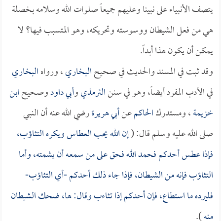
يتصف الأنبياء على نبينا وعليهم جميعاً صلوات الله وسلامه بخصلة
هي من فعل الشيطان ووسوسته وتحريكه، وهو المتسبب فيها؟ لا
يمكن أن يكون هذا أبداً.
وقد ثبت في المسند والحديث في صحيح
البخاري
، ورواه
البخاري
في الأدب المفرد أيضاً، وهو في سنن
الترمذي
و
أبي داود
وصحيح
ابن
خزيمة
، ومستدرك
الحاكم
عن
أبي هريرة
رضي الله عنه أن النبي
صلى الله عليه وسلم قال: (
إن الله يحب العطاس ويكره التثاؤب،
فإذا عطس أحدكم فحمد الله فحق على من سمعه أن يشمته، وأما
التثاؤب فإنه من الشيطان، فإذا جاء ذلك أحدكم -أي التثاؤب-
فليرده ما استطاع، فإن أحدكم إذا تثاءب وقال: ها، ضحك الشيطان
منه
).