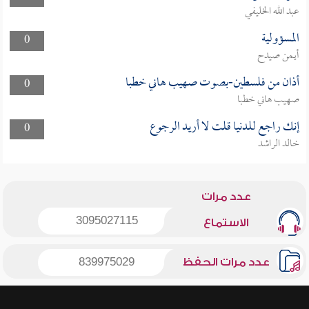
عبد الله الخليفي
المسؤولية
0
أيمن صيدح
أذان من فلسطين-بصوت صهيب هاني خطبا
0
صهيب هاني خطبا
إنك راجع للدنيا قلت لا أريد الرجوع
0
خالد الراشد
عدد مرات
3095027115
الاستماع
عدد مرات الحفظ
839975029