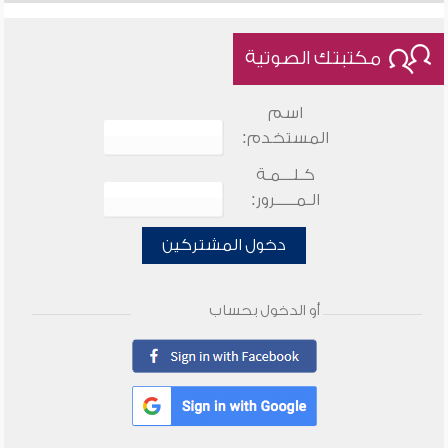
مكتبتك الصوتية
اسم
المستخدم:
كـلـــمـة
الـمـــــرور:
دخول المشتركين
أو الدخول بحساب