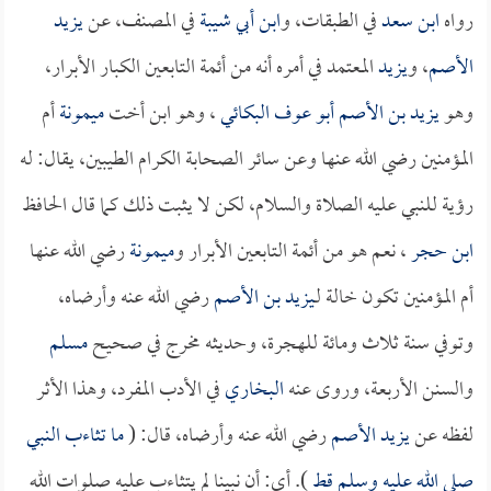
رواه
ابن سعد
في الطبقات، و
ابن أبي شيبة
في المصنف، عن
يزيد
الأصم
، و
يزيد
المعتمد في أمره أنه من أئمة التابعين الكبار الأبرار،
وهو
يزيد بن الأصم أبو عوف البكائي
، وهو ابن أخت
ميمونة
أم
المؤمنين رضي الله عنها وعن سائر الصحابة الكرام الطيبين، يقال: له
رؤية للنبي عليه الصلاة والسلام، لكن لا يثبت ذلك كما قال الحافظ
ابن حجر
، نعم هو من أئمة التابعين الأبرار و
ميمونة
رضي الله عنها
أم المؤمنين تكون خالة لـ
يزيد بن الأصم
رضي الله عنه وأرضاه،
وتوفي سنة ثلاث ومائة للهجرة، وحديثه مخرج في صحيح
مسلم
والسنن الأربعة، وروى عنه
البخاري
في الأدب المفرد، وهذا الأثر
لفظه عن
يزيد الأصم
رضي الله عنه وأرضاه، قال: (
ما تثاءب النبي
صلى الله عليه وسلم قط
). أي: أن نبينا لم يتثاءب عليه صلوات الله