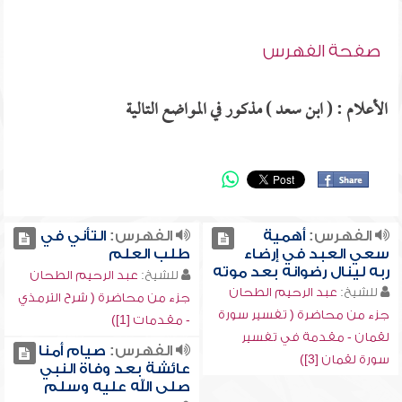
صفحة الفهرس
الأعلام : ( ابن سعد ) مذكور في المواضع التالية
الفهرس:
أهمية
الفهرس:
التأني في
سعي العبد في إرضاء
طلب العلم
ربه لينال رضوانه بعد موته
للشيخ:
عبد الرحيم الطحان
للشيخ:
عبد الرحيم الطحان
جزء من محاضرة ( شرح الترمذي
جزء من محاضرة ( تفسير سورة
- مقدمات [1])
لقمان - مقدمة في تفسير
الفهرس:
صيام أمنا
سورة لقمان [3])
عائشة بعد وفاة النبي
صلى الله عليه وسلم