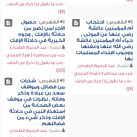
- باب ما يقول إذا خرج من الخلاء
[4])
الفهرس:
احتجاب
الفهرس:
حصول
أم المؤمنين عائشة
الأجر لمن تضرر من
رضي عنها عن الموتى ,
حادثة بالإفك , وجوه
حياء أم المؤمنين عائشة
الخيرية في حادثة الإفك
رضي الله عنها وعفتها
للشيخ:
عبد الرحيم الطحان
ووجوب اقتداء المسلمات
جزء من محاضرة ( شرح الترمذي
بها
- باب ما يقول إذا خرج من الخلاء
للشيخ:
عبد الرحيم الطحان
[10])
جزء من محاضرة ( شرح الترمذي
الفهرس:
شذرات
- باب ما يقول إذا خرج من الخلاء
من فضائل ومواقف
[4])
سعد بن عبادة وذكر
وفاته , نظرات في موقف
بعض الصحابة من
استعذار النبي في حادثة
الإفك وذكر شيء من
فضائلهم
للشيخ:
عبد الرحيم الطحان