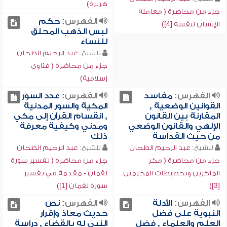
هريرة)
جزء من محاضرة ( معاملة
الفهرس:
حكم
الإنسان لنفسه [4])
لبس الذهب المحلق
للنساء
للشيخ:
عبد الرحيم الطحان
جزء من محاضرة ( فتاوى
إسلامية)
الفهرس:
مفاسد
الفهرس:
عدد السور
القوانين الوضعية ,
المكية والسور المدنية
المقارنة بين القانون
, انقسام القرآن إلى مكي
الإلهي والقانون الوضعي
ومدني وكيفية معرفة
من حيث القداسة
ذلك
للشيخ:
عبد الرحيم الطحان
للشيخ:
عبد الرحيم الطحان
جزء من محاضرة ( مكر
جزء من محاضرة ( تفسير سورة
الماكرين وتخطيطات المجرمين
لقمان - مقدمة في تفسير
[3])
سورة لقمان [1])
الفهرس:
الأدلة
الفهرس:
نص
النبوية على فضل
حديث معاذ وإقرار
العلم والعلماء , فضل
النبي له بالقضاء , دراسة