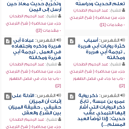
تعلم الحديث ودراسته
وتخريج حديث معاذ حين
أرسل إلى اليمن
للشيخ:
عبد الرحيم الطحان
للشيخ:
عبد الرحيم الطحان
جزء من محاضرة ( شرح الترمذي
جزء من محاضرة ( شرح الترمذي
- مقدمات [1])
- مقدمات [2])
الفهرس:
أسباب
الفهرس:
عبادة أبي
كثرة روايات أبي هريرة
هريرة وذكره واجتهاده
, ترجمة أبي هريرة
في العمل , ترجمة أبي
ومكانته
هريرة ومكانته
للشيخ:
عبد الرحيم الطحان
للشيخ:
عبد الرحيم الطحان
جزء من محاضرة ( شرح الترمذي
جزء من محاضرة ( شرح الترمذي
- باب ما جاء في فضل الطهور
- باب ما جاء في فضل الطهور
[2])
[2])
الفهرس:
ذكر رواية
الفهرس:
الأدلة على
عمرو بن عبسة , تابع
إثبات أن الميزان
ذكر الروايات التي أشار
حقيقي , حقيقة الميزان
إليها الترمذي عقب
بين الشرع والعقل
حديث: (إذا توضأ العبد
للشيخ:
عبد الرحيم الطحان
المسلم...)
جزء من محاضرة ( شرح الترمذي