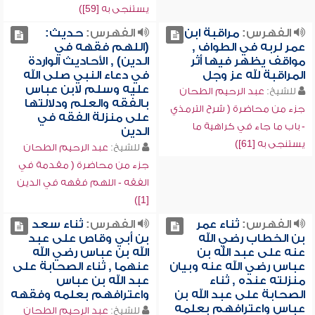
يستنجى به [59])
الفهرس:
مراقبة ابن
الفهرس:
حديث:
عمر لربه في الطواف ,
(اللهم فقهه في
مواقف يظهر فيها أثر
الدين) , الأحاديث الواردة
المراقبة لله عز وجل
في دعاء النبي صلى الله
عليه وسلم لابن عباس
للشيخ:
عبد الرحيم الطحان
بالفقه والعلم ودلالتها
جزء من محاضرة ( شرح الترمذي
على منزلة الفقه في
- باب ما جاء في كراهية ما
الدين
يستنجى به [61])
للشيخ:
عبد الرحيم الطحان
جزء من محاضرة ( مقدمة في
الفقه - اللهم فقهه في الدين
[1])
الفهرس:
ثناء عمر
الفهرس:
ثناء سعد
بن الخطاب رضي الله
بن أبي وقاص على عبد
عنه على عبد الله بن
الله بن عباس رضي الله
عباس رضي الله عنه وبيان
عنهما , ثناء الصحابة على
منزلته عنده , ثناء
عبد الله بن عباس
الصحابة على عبد الله بن
واعترافهم بعلمه وفقهه
عباس واعترافهم بعلمه
للشيخ:
عبد الرحيم الطحان