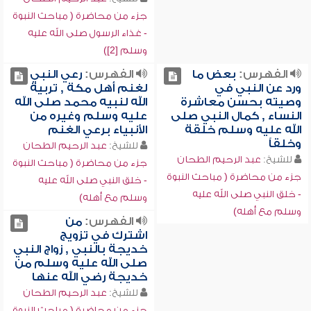
جزء من محاضرة ( مباحث النبوة
- غذاء الرسول صلى الله عليه
وسلم [2])
الفهرس:
بعض ما
الفهرس:
رعي النبي
ورد عن النبي في
لغنم أهل مكة , تربية
وصيته بحسن معاشرة
الله لنبيه محمد صلى الله
النساء , كمال النبي صلى
عليه وسلم وغيره من
الله عليه وسلم خلقة
الأنبياء برعي الغنم
وخلقاً
للشيخ:
عبد الرحيم الطحان
للشيخ:
عبد الرحيم الطحان
جزء من محاضرة ( مباحث النبوة
جزء من محاضرة ( مباحث النبوة
- خلق النبي صلى الله عليه
- خلق النبي صلى الله عليه
وسلم مع أهله)
وسلم مع أهله)
الفهرس:
من
اشترك في تزويج
خديجة بالنبي , زواج النبي
صلى الله عليه وسلم من
خديجة رضي الله عنها
للشيخ:
عبد الرحيم الطحان
جزء من محاضرة ( مباحث النبوة