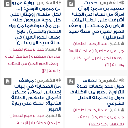
الفهرس:
حديث
الفهرس:
رواية عمرو
سعيد بن عامر: (لو أن
بن ميمون الأودي: (...
امرأة من نساء أهل الجنة
لكل منهم زوجتان على
أشرفت على الدنيا لملأت
كل زوجة سبعون حلة
الأرض ريح مسك...) , وصف
يرى مخ سوقهما من وراء
الحور العين في سنة سيد
اللحم والحلل) , تابع
المرسلين
وصف الحور العين في
سنة سيد المرسلين
للشيخ:
عبد الرحيم الطحان
للشيخ:
عبد الرحيم الطحان
جزء من محاضرة ( مباحث النبوة
جزء من محاضرة ( مباحث النبوة
- وصف الحور العين في الكتاب
- وصف الحور العين في الكتاب
والسنة [1])
والسنة [2])
الفهرس:
الخلاف
الفهرس:
مواقف
حول عدد ركعات صلاة
من الصحابة في إثبات
التراويح , صور من الاختلاف
إحساس الموتى وعرض
حول ما احتمله الدليل
الأعمال عليهم , الدلالة
الشرعي
الثانية: الحث على زيارة
القبور
للشيخ:
عبد الرحيم الطحان
للشيخ:
عبد الرحيم الطحان
جزء من محاضرة ( البدعة -
جزء من محاضرة ( البدعة -
تعريفها وضوابطها)