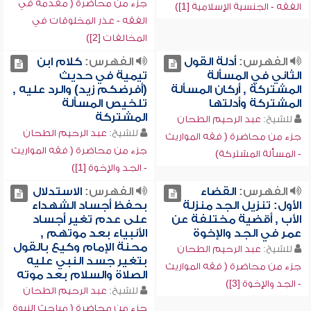
جزء من محاضرة ( مقدمة في
الفقه - الجنسية الإسلامية [1])
الفقه - عذر المخلوقات في
المخالفات [2])
الفهرس:
أدلة القول
الفهرس:
كلام ابن
الثاني في المسألة
تيمية في حديث
المشتركة , أركان المسألة
(أفرضكم زيد) والرد عليه ,
المشتركة وأدلتها
تلخيص المسألة
المشتركة
للشيخ:
عبد الرحيم الطحان
للشيخ:
عبد الرحيم الطحان
جزء من محاضرة ( فقه المواريث
جزء من محاضرة ( فقه المواريث
- المسألة المشتركة)
- الجد والإخوة [1])
الفهرس:
القضاء
الفهرس:
الاستدلال
الأول: تنزيل الجد منزلة
بحفظ أجساد الشهداء
الأب , أقضية مختلفة عن
على عدم تغير أجساد
عمر في الجد والإخوة
الأنبياء بعد موتهم ,
محنة الإمام وكيع بالقول
للشيخ:
عبد الرحيم الطحان
بتغير جسد النبي عليه
جزء من محاضرة ( فقه المواريث
الصلاة والسلام بعد موته
- الجد والإخوة [3])
للشيخ:
عبد الرحيم الطحان
جزء من محاضرة ( مباحث النبوة