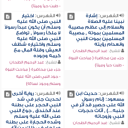
- طبت حياً وميتاً)
الفهرس:
إشارة
الفهرس:
اختيار
نبينا عليه الصلاة
النبي صلى الله عليه
والسلام إلى عظم مصيبة
وسلم أن يكون عبداً رسولاً
المسلمين بموته , مصيبة
لا ملكاً رسولاً , تواضع
المسلمين بموت النبي
النبي صلى الله عليه
وانعدام رؤيته
وسلم واختياره شظف
العيش وقلة المال مع
للشيخ:
عبد الرحيم الطحان
كرمه وجوده
جزء من محاضرة ( مباحث النبوة
للشيخ:
عبد الرحيم الطحان
- طبت حياً وميتاً)
جزء من محاضرة ( مباحث النبوة
- جود النبي صلى الله عليه
وسلم وجود نسائه)
الفهرس:
حديث ابن
الفهرس:
رواية أخرى
مسعود: (نام رسول
لحديث جابر في شد
الله على حصير قد أثر في
النبي الحجر على بطنه
جنبه...) , أثاث حجرات
عند الخندق , جوع النبي
النبي وزوجاته
صلى الله عليه وسلم
وشده الحجارة على بطنه
للشيخ:
عبد الرحيم الطحان
وما جاء في ذلك من آثار