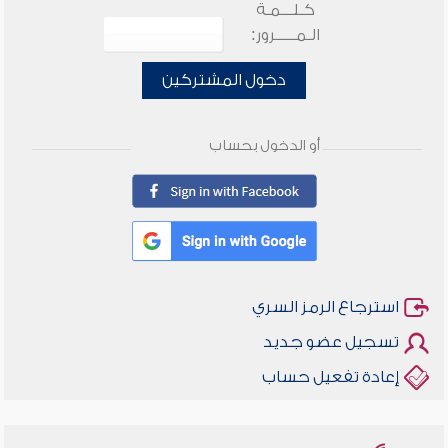
كـلـــمـة
الـمـــــرور:
دخول المشتركين
أو الدخول بحساب
استرجاع الرمز السري
تسجيل عضو جديد
إعادة تفعيل حساب