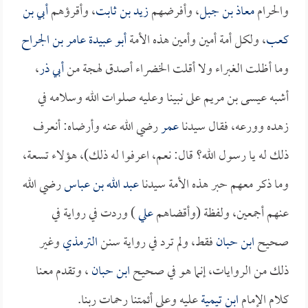
والحرام
معاذ بن جبل
، وأفرضهم
زيد بن ثابت
، وأقرؤهم
أبي بن
كعب
، ولكل أمة أمين وأمين هذه الأمة
أبو عبيدة عامر بن الجراح
وما أظلت الغبراء ولا أقلت الخضراء أصدق لهجة من
أبي ذر
،
أشبه عيسى بن مريم على نبينا وعليه صلوات الله وسلامه في
زهده وورعه، فقال سيدنا
عمر
رضي الله عنه وأرضاه: أنعرف
ذلك له يا رسول الله؟ قال: نعم، اعرفوا له ذلك)، هؤلاء تسعة،
وما ذكر معهم حبر هذه الأمة سيدنا
عبد الله بن عباس
رضي الله
عنهم أجمعين، ولفظة (وأقضاهم
علي
) وردت في رواية في
صحيح
ابن حبان
فقط، ولم ترد في رواية سنن
الترمذي
وغير
ذلك من الروايات، إنما هو في صحيح
ابن حبان
، وتقدم معنا
كلام الإمام
ابن تيمية
عليه وعلى أئمتنا رحمات ربنا.