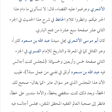
الأشعري
وعرضوا عليه القضاء، قال: لا تسألوني ما دام هذا
الحبر فيكم. وانظروا كلام
الحافظ
في شرح هذا الحديث في الجزء
الثاني عشر صفحة سبع عشرة من فتح الباري.
كان
أبو موسى الأشعري
يجل سيدنا
عبد الله بن مسعود
كثيراً،
وهو القائل كما في المعرفة والتاريخ للإمام
الفسوي
في الجزء
الثاني صفحة خمس وأربعين وخمسمائة: (لمجلس كنت أجالس
فيه
عبد الله بن مسعود
أوثق في نفسي من عمل سنة!)، طيب
الآن هذا المجلس الذي هو سؤال عابر -كما يقال- صحح لك
الخطأ، وبعد ذلك كنت ستقضي بخطأ، والأمة ستسير على خطأ،
فانظر إلى صحبة العالم الفقيه المحقق المتقن، مجلس أجالسه فيه