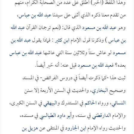
وهذا اللفظ (الحبر) أُطلق على عدد من الصحابة الكرام، منهم
من تقدم معنا ذكره الذي أثنى على سيدنا
عبد الله بن عباس
،
وهو
عبد الله بن مسعود
الذي قال: (نعم ترجمان القرآن
عبد الله
بن عباس
) وذكرنا قول الإمام
ابن كثير
: فماذا يقول
عبد الله بن
مسعود
لو عاش ستاً وثلاثين سنة التي عاشها
عبد الله بن عباس
بعده؟ فـ
عبد الله بن مسعود
قيل عنه: أنه حَبر أيضاً.
ثبت هذا -كما ذكرت أيضاً في دروس الفرائض- في المسند
وصحيح
البخاري
، والحديث في السنن الأربعة إلا سنن
النسائي
، ورواه
الحاكم
في المستدرك و
البيهقي
في السنن الكبرى،
والإمام
الدارقطني
في سننه، و
أبو داود الطيالسي
في مسنده،
والحديث رواه الإمام
ابن الجارود
في المنتقى عن
هزيل بن