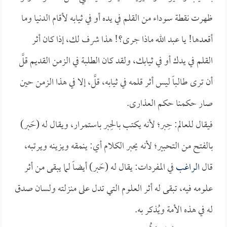
ظهرت نقطة سوداء من القلم في يده أو في ثيابه لأقام الدنيا وما
أقعدها! يا عبد الله ماذا جرى؟! هذا شرف لك، إذا كان أثر
القلم في يدك أو في ثيابك، ولقد كان الطلبة في الزمن القديم قلَّ
أن ترى طالباً ليس أثر قلمه في ثيابه، قلَّ، إلا في هذا الزمن حين
صار حكمنا حكم العذارى.
فيقال للعالم: حِبر؛ لأنه يكتب بالحِبر باستمرار، ويقال له (حَبر)
بالفتح من التحبير؛ لأنه يحبر الكلام أي: ينمقه ويزينه ويرتبه،
قال
الراغب
في المفردات: يقال له (حَبر) أيضاً لما يبقى من أثر
علومه فيه، تبقى له أثر العلوم التي تدل على منزلته ولسان صدق
له في هذه الأمة ويُذكر به.