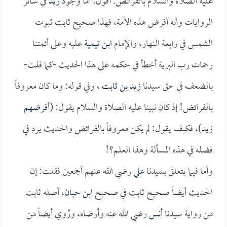
عليه الصلاة والسلام بالفرائض. أقول: أما وجود
زيد
في سائر
الروايات وأنه أفرض هذه الأمة، فهذا صحيح ثابت ثبوت
الشمس في رابعة النهار، والإمام
ابن تيمية
عليه وعلى أئمتنا
رحمات رب البرية أخطأ في حكمه على هذا الحديث -كما قلت-
بالضعف في حق سيدنا
زيد بن ثابت
، وفي قوله: وما كان معروفاً
بالفرائض! إذ كان نبينا عليه الصلاة والسلام يقول: (
أفرضهم
زيد
)، فكيف يقول: لم يكن معروفاً بالفرائض والحديث يرد في
فضله في هذه المسألة وهذا العلم؟!
وأما فيما يتعلق بسيدنا
علي
رضي الله عنهم أجمعين فقلت: إن
الحديث أيضاً صحيح ثابت في صحيح
ابن حبان
، أصله ثابت
من رواية سيدنا
أنس
رضي الله عنه وأرضاه، ورُوي أيضاً من