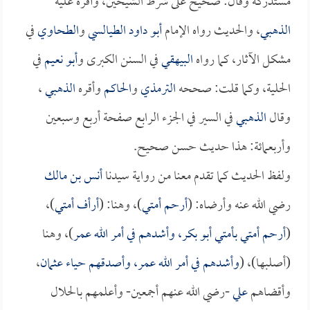
مستدركه وقال: صحيح على شرط الشيخين، وأقره عليه
الذهبي
، والحديث رواه الإمام
أبو داود الطيالسي
و
الطحاوي
في
مشكل الآثار، كما رواه
البيهقي
في السنن الكبرى و
أبو نعيم
في
الحلية، وكما قلت: صححه
الترمذي
و
الحاكم
وأقره
الذهبي
،
وقال
الذهبي
في السير في الجزء الرابع صفحة أربع وسبعين
وأربعمائة: هذا حديث حسن صحيح.
ولفظ الحديث كما تقدم معنا من رواية سيدنا
أنس بن مالك
رضي الله عنه وأرضاه: (
أرحم أمتي
)، وهنا: (
أرأف أمتي
)،
(
أرحم أمتي بأمتي
أبو بكر
، وأشدهم في أمر الله
عمر
)، وهنا
(أصلبها)، (
وأشدهم في أمر الله
عمر
، وأصدقهم حياء
عثمان
،
وأقضاهم
علي
-رضي الله عنهم أجمعين- وأعلمهم بالحلال