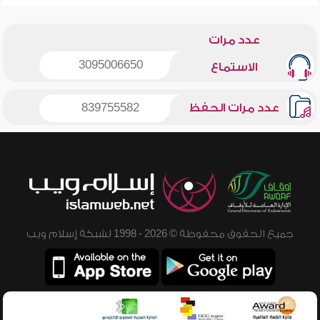
عدد مرات
3095006650
الاستماع
عدد مرات الحفظ
839755582
جميع الحقوق محفوظة © 2026 - 1998 لشبكة إسلام ويب