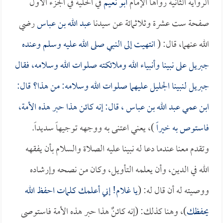
الرواية الثانية رواها الإمام
أبو نعيم
في الحلية في الجزء الأول
صفحة ست عشرة وثلاثمائة عن سيدنا
عبد الله بن عباس
رضي
الله عنهما، قال: (
انتهيت إلى النبي صلى الله عليه وسلم وعنده
جبريل على نبينا وأنبياء الله وملائكته صلوات الله وسلامه، فقال
جبريل لنبينا الجليل عليهما صلوات الله وسلامه: من هذا؟ قال:
ابن عمي
عبد الله بن عباس
، قال: إنه كائن هذا حبر هذه الأمة،
فاستوص به خيراً
)، يعني اعتنى به ووجهه توجيهاً سديداً.
وتقدم معنا عندما دعا له نبينا عليه الصلاة والسلام بأن يفقهه
الله في الدين، وأن يعلمه التأويل، وكان من نصحه وإرشاده
ووصيته له أن قال له: (
يا غلام! إني أعلمك كلمات احفظ الله
يحفظك
)، وهنا كذلك: (إنه كائنٌ هذا حبر هذه الأمة فاستوصى