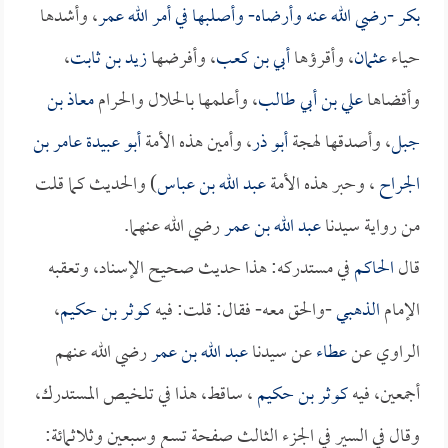
بكر
-رضي الله عنه وأرضاه- وأصلبها في أمر الله
عمر
، وأشدها
حياء
عثمان
، وأقرؤها
أبي بن كعب
، وأفرضها
زيد بن ثابت
،
وأقضاها
علي بن أبي طالب
، وأعلمها بالحلال والحرام
معاذ بن
جبل
، وأصدقها لهجة
أبو ذر
، وأمين هذه الأمة
أبو عبيدة عامر بن
الجراح
، وحبر هذه الأمة
عبد الله بن عباس
) والحديث كما قلت
من رواية سيدنا
عبد الله بن عمر
رضي الله عنهما.
قال
الحاكم
في مستدركه: هذا حديث صحيح الإسناد، وتعقبه
الإمام
الذهبي
-والحق معه- فقال: قلت: فيه
كوثر بن حكيم
،
الراوي عن
عطاء
عن سيدنا
عبد الله بن عمر
رضي الله عنهم
أجمعين، فيه
كوثر بن حكيم
، ساقط، هذا في تلخيص المستدرك،
وقال في السير في الجزء الثالث صفحة تسع وسبعين وثلاثمائة: