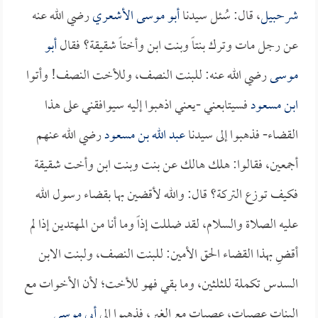
شرحبيل
، قال: سُئل سيدنا
أبو موسى الأشعري
رضي الله عنه
عن رجل مات وترك بنتاً وبنت ابن وأختاً شقيقة؟ فقال
أبو
موسى
رضي الله عنه: للبنت النصف، وللأخت النصف! وأتوا
ابن مسعود
فسيتابعني -يعني اذهبوا إليه سيوافقني على هذا
القضاء- فذهبوا إلى سيدنا
عبد الله بن مسعود
رضي الله عنهم
أجمعين، فقالوا: هلك هالك عن بنت وبنت ابن وأخت شقيقة
فكيف توزع التركة؟ قال: والله لأقضين بها بقضاء رسول الله
عليه الصلاة والسلام، لقد ضللت إذاً وما أنا من المهتدين إذا لم
أقضِ بهذا القضاء الحق الأمين: للبنت النصف، ولبنت الابن
السدس تكملة للثلثين، وما بقي فهو للأخت؛ لأن الأخوات مع
البنات عصبات، عصبات مع الغير، فذهبوا إلى
أبي موسى