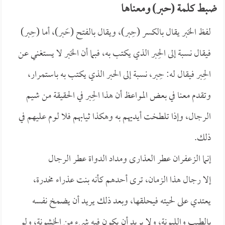
ضبط كلمة (حبر) ومعناها
لفظ الحَبر يقال بالكسر (حِبر)، ويقال بالفتح (حَبر)، أما (حِبر)
فيقال نسبة إلى الحِبر الذي يكتب به، فبما أن الحَبر لا يستغني عن
الحِبر فيقال له: حِبر، نسبة إلى الحبر الذي يكتب به باستمرار،
وتقدم معنا في بعض المواعظ أن هذا الحِبر في الحقيقة من شيم
الرجال، وإذا تلطخت أيديهم به وهكذا ثيابهم فلا لوم عليهم في
ذلك.
إنما الزعفران عطر العذارى ومداد الدواة عطر الرجال
إلا رجال هذا الزمان، ترى أحدهم كأنه بنت عذراء مخدرة،
يعتدي على لحيته فيحلقها، وبعد ذلك يريد أن يضمخ نفسه
بالطيب والليونة، ولا يريد أن يكون فيه شيء من الخشونة، ولو