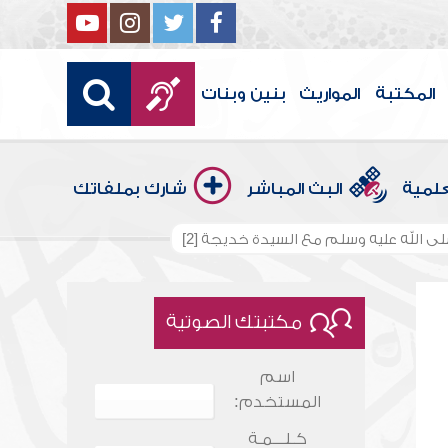
المكتبة
المواريث
بنين وبنات
علمية
البث المباشر
شارك بملفاتك
لى الله عليه وسلم مع السيدة خديجة [2]
مكتبتك الصوتية
اسم
المستخدم:
كـلـــمـة