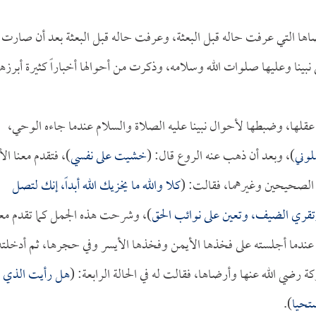
اها التي عرفت حاله قبل البعثة، وعرفت حاله قبل البعثة بعد أن صارت
نبينا وعليها صلوات الله وسلامه، وذكرت من أحوالها أخباراً كثيرة أبرزها
عقلها، وضبطها لأحوال نبينا عليه الصلاة والسلام عندما جاءه الوحي،
لوني
)، وبعد أن ذهب عنه الروع قال: (
خشيت على نفسي
)، فتقدم معنا الأ
لصحيحين وغيرهما، فقالت: (
كلا والله ما يخزيك الله أبداً، إنك لتصل
قري الضيف، وتعين على نوائب الحق
)، وشرحت هذه الجمل كما تقدم معن
ر عندما أجلسته على فخذها الأيمن وفخذها الأيسر وفي حجرها، ثم أدخلته
ة رضي الله عنها وأرضاها، فقالت له في الحالة الرابعة: (
هل رأيت الذي
ستحيا
).