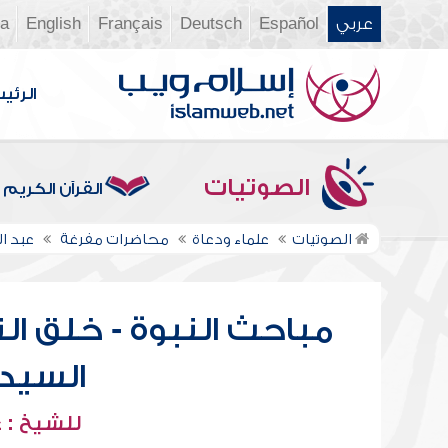
عربي
Español
Deutsch
Français
English
ia
الرئي
الصوتيات
القرآن الكريم
الصوتيات
علماء ودعاة
محاضرات مفرغة
عبد ا
مباحث النبوة - خلق ال
السيدة
للشيخ : 