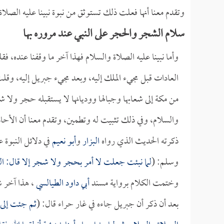
وتقدم معنا أنها فعلت ذلك تستوثق من نبوة نبينا عليه الصلا
سلام الشجر والحجر على النبي عند مروره بها
وأما نبينا عليه الصلاة والسلام فهذا آخر ما وقفنا عنده
العادات قبل مجيء الملك إليه، وبعد مجيء جبريل إليه، و
من مكة إلى شعابها وجبالها ووديانها لا يستقبله حجر ولا 
والسلام، وفي ذلك تثبيت له وتطمين، وتقدم معنا أن ال
ذكرته الحديث الذي رواه
البزار
و
أبو نعيم
في دلائل النبوة ع
وسلم: (
لما نبئت جعلت لا أمر بحجر ولا شجر إلا قال: ال
وختمت الكلام برواية مسند
أبي داود الطيالسي
، هذا آخر شي
بعد أن ذكر أن جبريل جاءه في غار حراء قال: (
ثم جئت إلى 