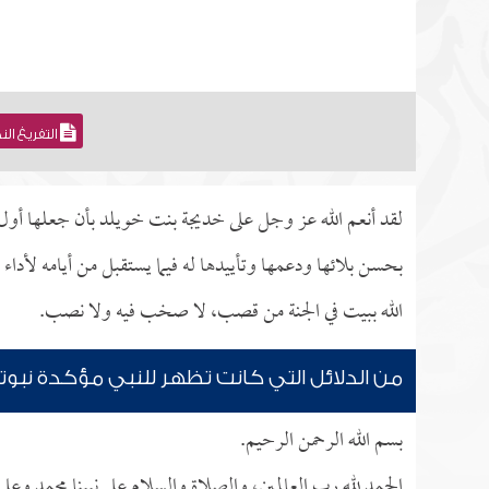
التفريغ ال
لقد أنعم الله عز وجل على خديجة بنت خويلد بأن جعلها أول ا
بحسن بلائها ودعمها وتأييدها له فيما يستقبل من أيامه لأداء
الله ببيت في الجنة من قصب، لا صخب فيه ولا نصب.
من الدلائل التي كانت تظهر للنبي مؤكدة نبو
بسم الله الرحمن الرحيم.
الحمد لله رب العالمين، والصلاة والسلام على نبينا محمد وعل