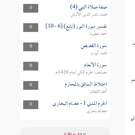
صفة صلاة النبي (4)
0
محمد ناصر الدين الألباني
تفسير سورة النور (تابع) [6 - 10]
0
أحمد حطيبة
ى
سورة القصص
0
محمد أيوب
سورة الأنعام
0
مصحف الحرم المكي لعام 1426هـ
م
اختلاط السائق بالمحارم
0
أحمد القطان
الحرم المدني 1 - عصام البخارى
0
عصام بخاري
ني
عدد مرات