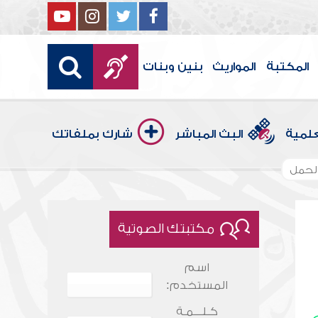
المكتبة
المواريث
بنين وبنات
علمية
البث المباشر
شارك بملفاتك
الحمل
مكتبتك الصوتية
اسم
المستخدم:
كـلـــمـة