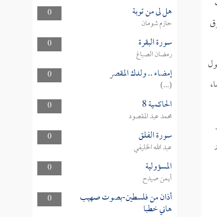
هل لى من توبة
0
رق
حازم شومان
سورة البقرة
0
رمضان الصباغ
ول
إمضاء .. ولدك المقصر
0
ا،
(...)
الحاكمية 8
0
محمد عبد المقصود
ر
سورة الفلق
0
ر
عبد الله الخليفي
المسؤولية
0
أيمن صيدح
أذان من فلسطين-بصوت صهيب
0
هاني خطبا