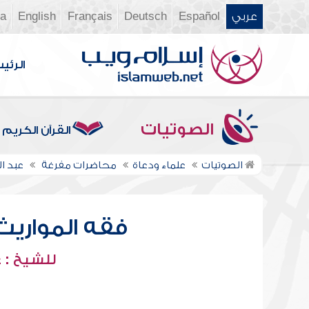
عربي
Español
Deutsch
Français
English
ia
الرئي
الصوتيات
القرآن الكريم
الصوتيات
علماء ودعاة
محاضرات مفرغة
عبد ا
فقه المواريث
للشيخ : 