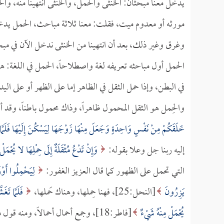
يدخل معنا مبحثان: الخنثى والحمل، والخنثى انتهينا منه، 
مورثه أو معدوم ميت، فقلت: معنا ثلاثة مباحث، الحمل يد
وغرق وغير ذلك، بعد أن انتهينا من الخنثى ندخل الآن في مب
الحمل أول مباحثه تعريفه لغة واصطلاحاً، الحمل في اللغة: ه
في البطن، وإذا حمل الثقل في الظاهر إما على الظهر أو على الي
والحِمل هو الثقل المحمول ظاهراً، وذاك محمول باطناً، وقد أ
خَلَقَكُمْ مِنْ نَفْسٍ وَاحِدَةٍ وَجَعَلَ مِنْهَا زَوْجَهَا لِيَسْكُنَ إِلَيْهَا فَلَمَّا
إليه ربنا جل وعلا بقوله:
وَإِنْ تَدْعُ مُثْقَلَةٌ إِلَى حِمْلِهَا لا يُحْمَل
التي تحمل على الظهور كما قال العزيز الغفور:
لِيَحْمِلُوا أَوْزَ
يَزِرُونَ
[النحل:25]، فهنا حِملها، وهناك حَملها،
فَلَمَّا تَغَ
يُحْمَلْ مِنْهُ شَيْءٌ
[فاطر:18]، وجمع أحمال أحمالاً، ومنه قول ذي العزة والجلال: