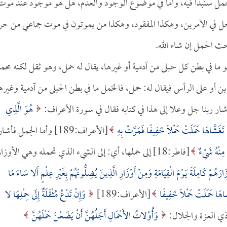
والحمل سنبدأ فيه، وأما في موضوع الوجود والعدم، هل هو موجود عند موت
خل في الأمرين، وهكذا المفقود، وهكذا من يموتون في موت جماعي من ح
حث الحمل إن شاء الله.
و ما في بطن كل حبلى من آدمية أو غيرها، يقال له حمل، وهو ثقل لكنه محم
دين أو على الرأس فيقال له: حمل، فالحَمل ما في بطن الحبلى من آدمية وغيره
شار ربنا جل وعلا إلى هذا في كتابه فقال في سورة الأعراف:
هُوَ الَّذِي
 تَغَشَّاهَا حَمَلَتْ حَمْلًا خَفِيفًا فَمَرَّتْ بِهِ
[الأعراف:189] وأما الحِمل فأشا
ْ مِنْهُ شَيْءٌ
[فاطر:18] إلى حملها، أي: إلى الشيء الذي تحمله وهي الأوزا
ارَهُمْ كَامِلَةً يَوْمَ الْقِيَامَةِ وَمِنْ أَوْزَارِ الَّذِينَ يُضِلُّونَهُمْ بِغَيْرِ عِلْمٍ أَلا سَاءَ مَا
شَّاهَا حَمَلَتْ حَمْلًا خَفِيفًا
[الأعراف:189]
وَإِنْ تَدْعُ مُثْقَلَةٌ إِلَى حِمْلِهَا لا
وَأُوْلاتُ الأَحْمَالِ أَجَلُهُنَّ أَنْ يَضَعْنَ حَمْلَهُنَّ