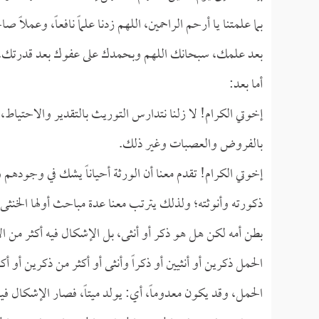
بما علمتنا يا أرحم الراحمين، اللهم زدنا علماً نافعاً، وعم
بعد علمك، سبحانك اللهم وبحمدك على عفوك بعد قدرتك، الله
أما بعد:
إخوتي الكرام! لا زلنا نتدارس التوريث بالتقدير والاحتياط،
بالفروض والعصبات وغير ذلك.
إخوتي الكرام! تقدم معنا أن الورثة أحياناً يشك في وجوده
ذكورته وأنوثته؛ ولذلك يترتب معنا عدة مباحث أولها الخن
بطن أمه لكن هل هو ذكر أو أنثى، بل الإشكال فيه أكثر من الإش
الحمل ذكرين أو أنثيين أو ذكراً وأنثى أو أكثر من ذكرين أو أكثر
الحمل، وقد يكون معدوماً، أي: يولد ميتاً، فصار الإشكال ف