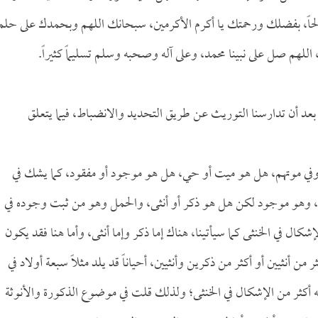
لاً صالحاً، بفضلك ورحمتك يا أكرم الأكرمين، سبحانك اللهم وبحمدك على حل
م صل على نبينا محمد، وعلى آله وصحبه وسلم تسليماً كثيراً.
 بعد أن تدارسنا التوريث عن طريق التحديد والانضباط، فيما يتعلق
م وفي موتهم، هل هو ميت أو حي، هل هو موجود أو مفقود، كما يشك في
ثى، وهو موجود لكن هل هو ذكر أو أنثى، والحمل وهو من ثبت وجوده في
كال في الخنثى كما سيأتينا، هناك إما ذكر وإما أنثى، وأما هنا فقد يكون
 من أنثيين أو أكثر من ذكرين وأنثيين، أحياناً قد يلد مثلاً سبعة أولاد في
يه أكثر من الإشكال في الخنثى؛ ولذلك قلت في موضوع الذكورة والأنوثة