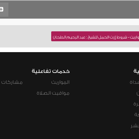
اريث - شروط إرث الحمل للشيخ : عبد الرحيم الطحان
ية
خدمات تفاعلية
داة
المواريث
مشاركات ال
مواقيت الصلاة
رة
ة
عشر