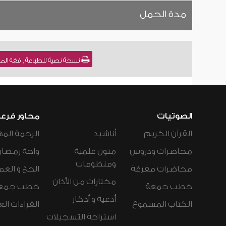
مدة الحمل
نسخة نصية للطباعة , فقه المو
الصوتيات
محاور فرع
القرآن الكريم
أناشيد
الرحمة المه
محاضرات ودروس
متون علمية
واحة رمضان
ومنظومات
محاضرات مفرغة
الحج و العم
مختارات من الأذان
خطب جمعة
خطب جمع
أدعية و أذكار
الكتاب المسموع
القراءات ال
استراحة التسجيلات