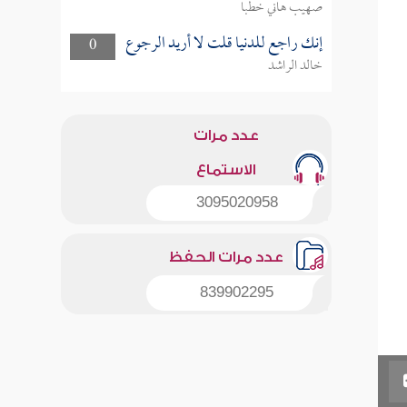
صهيب هاني خطبا
إنك راجع للدنيا قلت لا أريد الرجوع
0
خالد الراشد
عدد مرات
الاستماع
3095020958
عدد مرات الحفظ
839902295