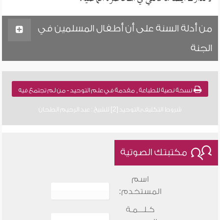
من أدلة السنة على أن أطفال المسلمين في
الجنة
نسخة نصية للطباعة , مقدمة في علم التوحيد - من لم تجتمع فيه
شروط التكليف بالتوحيد [2] للشيخ : عبد الرحيم الطحان
مكتبتك الصوتية
اسم
المستخدم:
كـلـــمـة