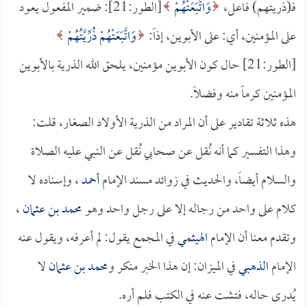
فـ(ذريتهم) فاعل،
وَاتَّبَعَتْهُمْ
[الطور:21]: ضمير المفعول يعود
على المؤمنين، أي: على الأبوين، إذاً:
وَاتَّبَعَتْهُمْ ذُرِّيَّتُهُمْ
[الطور:21] حال كون الأبوين مؤمنين، يلحق الله الذرية بالأبوين
المؤمنين كرماً منه وفضلاً.
هذه ثلاثة تقادير على أن المراد من الذرية الأولاد الصغار، قلت:
وهذا التفسير كما أنه نُقل عن صحابي نُقل عن النبي عليه الصلاة
والسلام أيضاً، والحديث في زوائد مسند الإمام
أحمد
، وإسناده لا
كلام على واحد من رجاله إلا على رجل واحد وهو
محمد بن عثمان
،
وتقدم معنا أن الإمام
الهيثمي
في المجمع يقول: لم أعرفه، ويقول عنه
الإمام
الذهبي
في الميزان: إن هذا الخبر منكر و
محمد بن عثمان
لا
يُدرى حاله، فتشت عنه في الكتب فلم أره.