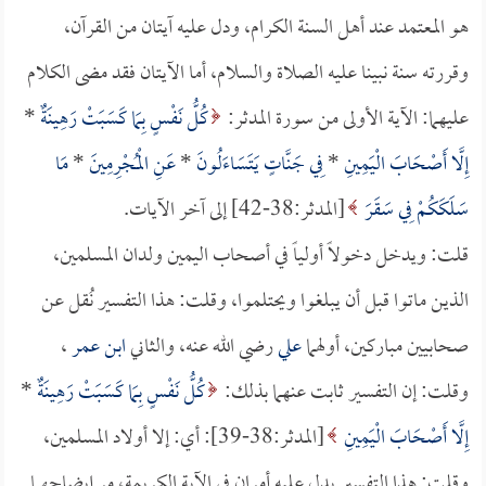
هو المعتمد عند أهل السنة الكرام، ودل عليه آيتان من القرآن،
وقررته سنة نبينا عليه الصلاة والسلام، أما الآيتان فقد مضى الكلام
عليهما: الآية الأولى من سورة المدثر:
كُلُّ نَفْسٍ بِمَا كَسَبَتْ رَهِينَةٌ
*
إِلَّا أَصْحَابَ الْيَمِينِ
*
فِي جَنَّاتٍ يَتَسَاءَلُونَ
*
عَنِ الْمُجْرِمِينَ
*
مَا
سَلَكَكُمْ فِي سَقَرَ
[المدثر:38-42] إلى آخر الآيات.
قلت: ويدخل دخولاً أولياً في أصحاب اليمين ولدان المسلمين،
الذين ماتوا قبل أن يبلغوا ويحتلموا، وقلت: هذا التفسير نُقل عن
صحابيين مباركين، أولهما
علي
رضي الله عنه، والثاني
ابن عمر
،
وقلت: إن التفسير ثابت عنهما بذلك:
كُلُّ نَفْسٍ بِمَا كَسَبَتْ رَهِينَةٌ
*
إِلَّا أَصْحَابَ الْيَمِينِ
[المدثر:38-39]: أي: إلا أولاد المسلمين،
وقلت: هذا التفسير يدل عليه أمران في الآية الكريمة، مر إيضاحهما