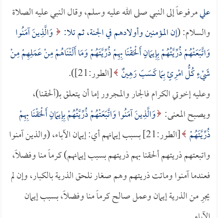
علي
مرفوعاً إلى النبي صلى الله عليه وسلم، وقال النبي عليه الصلاة
والسلام: (
إن المؤمنين وأولادهم في الجنة، ثم تلا:
وَالَّذِينَ آمَنُوا
وَاتَّبَعَتْهُمْ ذُرِّيَّتُهُمْ بِإِيمَانٍ أَلْحَقْنَا بِهِمْ ذُرِّيَّتَهُمْ وَمَا أَلَتْنَاهُمْ مِنْ عَمَلِهِمْ مِنْ
شَيْءٍ كُلُّ امْرِئٍ بِمَا كَسَبَ رَهِينٌ
[الطور:21]).
وعليه إخوتي الكرام فالجار والمجرور إما أن يتعلق بـ(ألحقنا)،
ويصبح المعنى:
وَالَّذِينَ آمَنُوا وَاتَّبَعَتْهُمْ ذُرِّيَّتُهُمْ بِإِيمَانٍ أَلْحَقْنَا بِهِمْ
ذُرِّيَّتَهُمْ
[الطور:21] بسبب إيمانهم أي: إيمان الآباء، (والذين آمنوا
واتبعتهم ذريتهم ألحقنا بهم ذريتهم بسبب إيمانهم) كرماً منا وفضلاً،
فعندما آمنوا وماتت ذريتهم وهم صغار نلحق الذرية بالكبار، وإن لم
يجرِ من الذرية إيمان وعمل صالح كرماً منا وفضلاً، بسبب إيمان
الآباء.