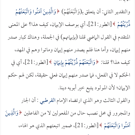
والتقدير الثاني: أن يتعلق بـ(وَاتَّبَعَتْهُمْ)
وَالَّذِينَ آمَنُوا وَاتَّبَعَتْهُمْ
ذُرِّيَّتُهُمْ
[الطور:21]، أي بوصف الإيمان، كيف هذا؟ على المعنى
المتقدم في القول الماضي قلنا (بإيمانهم) في الجملة، وهناك كبار صدر
منهم إيمان، وأما هنا فلم يصدر منهم إيمان وماتوا وهم في المهد،
كيف هذا؟ قلنا:
وَاتَّبَعَتْهُمْ ذُرِّيَّتُهُمْ بِإِيمَانٍ
[الطور:21]، أي في
الحكم لا في الفعل، فما صدر منهم إيمان فعلي حقيقة، لكن لهم حكم
الإيمان؛ لأن المولود يتبع خير أبويه دينا.
والقول الثالث وهو الذي ارتضاه الإمام
القرطبي
: أن الجار
والمجرور في محل نصب حال من المفعولين لا من الفاعلين
وَالَّذِينَ
آمَنُوا وَاتَّبَعَتْهُمْ
[الطور:21]، ضمير اتبعتهم الذي هو الهاء،