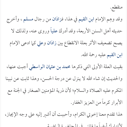
منقطع.
وقد وهِم الإمام
ابن القيم
في هذا، فـ
زاذان
من رجال
مسلم
، وأخرج
حديثه أهل السنن الأربعة، وقد أدرك
علياً
وروى عنه، ولذلك لا
يصح تضعيف الأثر بعلة الانقطاع بين
زاذان
و
علي
كما ادعى الإمام
ابن القيم
عليه رحمة الله.
بقيت العلة الأولى التي ذكرها
محمد بن عثمان الواسطي
أجبت عنها،
والحديث إن شاء الله لا ينزل عن درجة الحسن، وهذا ثابت عن نبينا
المكرم عليه الصلاة والسلام؛ لأن ذرية المؤمنين الصغار في الجنة مع
الأبرار كرماً من العزيز الغفار.
هذا تقدم معنا إخوتي الكرام، وأحببت أن أشير إليه على وجه الإيجاز،
لأتدارك أيضاً ما فاتني في المحاضرة الماضية.