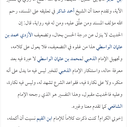
الآية، وتقدم معنا أن الشيخ
أحمد شاكر
في تعليقه على المسند، رحم
الله مؤلف المسند ومن علَّق عليه، ومن له فيه رواية، قال: إن
الحديث لا ينزل عن درجة الحسن بحال، وتضعيف
الأزدي
محمد بن
عثمان الواسطي
هذا من غلوه في التضعيف، فلا يعول على كلامه،
وتجهيل الإمام
الذهبي
لـ
محمد بن عثمان الواسطي
لا عبرة فيه بعد
معرفة حاله، واستنكار الإمام
الذهبي
للخبر ليس فيه ما يدل على أنه
منكر، ولا على نكارة فيه، فقواعد الشرع تشهد له، وليس فيه نكارة،
وعليه فالحديث مقبول، وهذا التفسير هو الذي رجحه الإمام
الشافعي
كما تقدم معنا وغيره.
إخوتي الكرام! كنت ذكرت كلاماً للإمام
ابن القيم
نسيت أن أكمله،