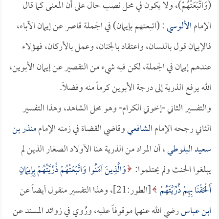
(وَاتَّبَعَتْهُمْ)، ولا يكون في محل نصب حال على أن المعنى كما قال
الإمام
الألوسي
: (اتبعتهم بإيمان) في الجملة قاصر عن إيمان الآباء،
فالإيمان قول باللسان، واعتقاد بالجَنان، وعمل بالأركان، فهؤلاء
عندهم إيمان في الجملة، لكن فيه شيء من التقصير عن إيمان الأبوين،
الله يرفع الذرية إلى درجة الأبوين كرماً منه وفضلاً.
والتفسير الثاني -إخوتي الكرام- وهو محل الشاهد، وهذا التفسير
الثاني رجحه الإمام
الشافعي
وقاضي القضاة في زمنه الإمام
منذر بن
سعيد البلوطي
، أن المراد من الذرية هنا الأولاد الصغار الذين لم
يبلغوا الحنث ولم يحتلموا:
وَالَّذِينَ آمَنُوا وَاتَّبَعَتْهُمْ ذُرِّيَّتُهُمْ بِإِيمَانٍ
أَلْحَقْنَا بِهِمْ ذُرِّيَّتَهُمْ
[الطور:21]، وهذا التفسير منقول أيضاً عن
ابن عباس
رضي الله عنهما موقوفاً عليه، ورُوي في زوائد المسند عن