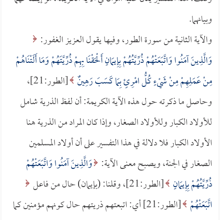
وبيانهما.
والآية الثانية من سورة الطور، وفيها يقول العزيز الغفور:
وَالَّذِينَ آمَنُوا وَاتَّبَعَتْهُمْ ذُرِّيَّتُهُمْ بِإِيمَانٍ أَلْحَقْنَا بِهِمْ ذُرِّيَّتَهُمْ وَمَا أَلَتْنَاهُمْ
مِنْ عَمَلِهِمْ مِنْ شَيْءٍ كُلُّ امْرِئٍ بِمَا كَسَبَ رَهِينٌ
[الطور:21]،
وحاصل ما ذكرته حول هذه الآية الكريمة: أن لفظ الذرية شامل
للأولاد الكبار وللأولاد الصغار، وإذا كان المراد من الذرية هنا
الأولاد الكبار فلا دلالة في هذا التفسير على أن أولاد المسلمين
الصغار في الجنة، ويصبح معنى الآية:
وَالَّذِينَ آمَنُوا وَاتَّبَعَتْهُمْ
ذُرِّيَّتُهُمْ بِإِيمَانٍ
[الطور:21]، وقلنا: (بإيمان) حال من فاعل
اتَّبَعَتْهُمْ
[الطور:21] أي: اتبعتهم ذريتهم حال كونهم مؤمنين كما