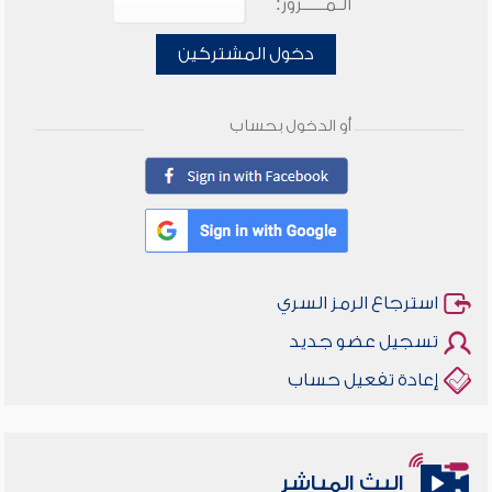
الـمـــــرور:
دخول المشتركين
أو الدخول بحساب
استرجاع الرمز السري
تسجيل عضو جديد
إعادة تفعيل حساب
البث المباشر