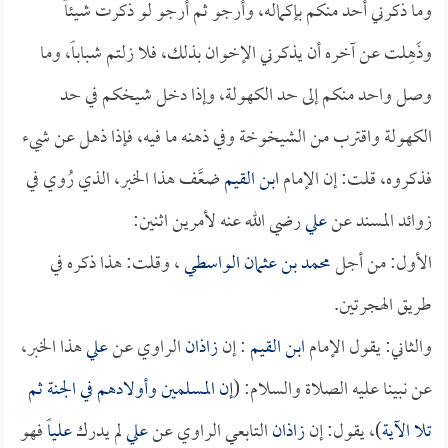
وما ذكرني أحد منكم بإكماله، وأرجو ثم أرجو لو ذكرت شيئاً
وذَهِلت عن آخره أن يذكرني الإخوان بذلك، فلا زلتم شباباً، وما
وصل واحد منكم إلى حد الكهولة، وإذا دخل شيخكم في حد
الكهولة واقترب من الشيخوخة وفي ذهنه ما فيه، فإذا ذهل عن شيء
فذكروه، قلت: إن الإمام
ابن القيم
ضعَّف هذا الخبر، الذي رُوي في
زوائد المسند عن
علي
رضي الله عنه لأمرين اثنين:
الأول: من أجل
محمد بن عثمان الواسطي
، وقلت: هذا ذكره في
طريق الهجرتين.
والثاني: يقول الإمام
ابن القيم
: إن
زاذان
الراوي عن
علي
هذا الخبر،
عن نبينا عليه الصلاة والسلام: (
إن المسلمين وأولادهم في الجنة ثم
تلا الآية
)، يقول: إن
زاذان
التابعي الراوي عن
علي
لم يدرك
علياً
فهو