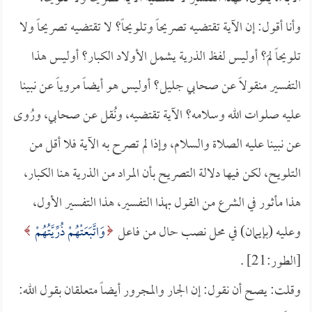
وأنا أقول: إن الآية تقتضيه تصريحاً وتلويحاً؟ لا تقتضيه تصريحاً ولا
تلويحاً لمَ؟ أوليس لفظ الذرية يشمل الأولاد الكبار؟ أوليس هذا
التفسير منقولاً عن صحابي جليل؟ أوليس هو أيضاً مروياً عن نبينا
عليه صلوات الله وسلامه؟ الآية تقتضيه، ونُقل عن صحابي، ورُوى
عن نبينا عليه الصلاة والسلام، وإذا لم تصرح به الآية فلا أقل من
التلويح، لكن فيها دلالة التصريح بأن المراد من الذرية هنا الكبار،
هذا مأثور في الشرع من القول بهذا التفسير، هذا التفسير الأول،
وعليه (بإيمان) في محل نصب حال من فاعل
وَاتَّبَعَتْهُمْ ذُرِّيَّتُهُمْ
[الطور:21] .
وقلت: يصح أن نقول: إن الجار والمجرور أيضاً متعلقان بقول الله: