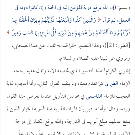
وسلم: (
إن الله يرفع ذرية المؤمن إليه في الجنة وإن كانوا دونه في
العمل، ثم قرأ:
وَالَّذِينَ آمَنُوا وَاتَّبَعَتْهُمْ ذُرِّيَّتُهُمْ بِإِيمَانٍ أَلْحَقْنَا بِهِمْ
ذُرِّيَّتَهُمْ وَمَا أَلَتْنَاهُمْ مِنْ عَمَلِهِمْ مِنْ شَيْءٍ كُلُّ امْرِئٍ بِمَا كَسَبَ رَهِينٌ
[الطور:21])، وهذا التفسير -كما قلت- ثابت عن هذا الصحابي،
ومروي عن نبينا عليه الصلاة والسلام.
إخوتي الكرام! هذا التفسير الذي تحتمله الآية وتدل عليه رجحه
الإمام
الطبري
كما تقدم معنا، ولم ينفِ القول الثاني، وأنا أعجب غاية
العجب للإمام
القاسمي
في محاسن التأويل عندما تعرض لهذا القول
ورده، وقال: وأما ما قيل بأن المراد بالذرية هنا الذرية الكبار الذين لم
يبلغ عملهم مبلغ أبويهم في الدرجة، والله يرفع الكبار إلى درجة
الآباء، يقول: فهذا التفسير لا تقتضيه الآية تصريحاً ولا تلويحاً.