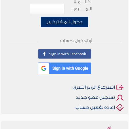
كـلـــمـة
الـمـــــرور:
دخول المشتركين
أو الدخول بحساب
استرجاع الرمز السري
تسجيل عضو جديد
إعادة تفعيل حساب