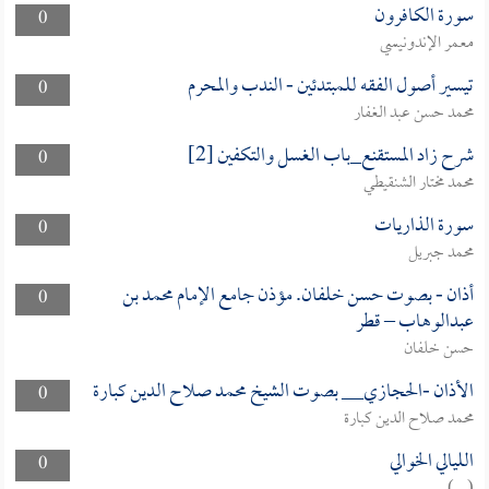
سورة الكافرون
0
معمر الإندونيسي
تيسير أصول الفقه للمبتدئين - الندب والمحرم
0
محمد حسن عبد الغفار
شرح زاد المستقنع_باب الغسل والتكفين [2]
0
محمد مختار الشنقيطي
سورة الذاريات
0
محمد جبريل
أذان - بصوت حسن خلفان. مؤذن جامع الإمام محمد بن
0
عبدالوهاب – قطر
حسن خلفان
الأذان -الحجازي__ بصوت الشيخ محمد صلاح الدين كبارة
0
محمد صلاح الدين كبارة
الليالي الخوالي
0