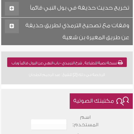
تخريج حديث حذيفة في بول النبي قائماً
وقفات مع تصحيح الترمذي لطريق حذيفة
عن طريق المغيرة بن شعبة
نسخة نصية للطباعة , شرح الترمذي - باب النهي عن البول قائماً وباب
الرخصة في ذلك [2] للشيخ : عبد الرحيم الطحان
مكتبتك الصوتية
اسم
المستخدم: