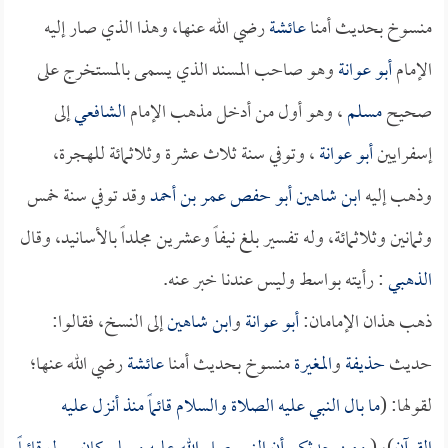
منسوخ بحديث أمنا
عائشة
رضي الله عنها، وهذا الذي صار إليه
الإمام
أبو عوانة
وهو صاحب المسند الذي يسمى بالمستخرج على
صحيح
مسلم
، وهو أول من أدخل مذهب الإمام
الشافعي
إلى
إسفرايين
أبو عوانة
، وتوفي سنة ثلاث عشرة وثلاثمائة للهجرة،
وذهب إليه
ابن شاهين أبو حفص عمر بن أحمد
وقد توفي سنة خمس
وثمانين وثلاثمائة، وله تفسير بلغ نيفاً وعشرين مجلداً بالأسانيد، وقال
الذهبي
: رأيته بواسط وليس عندنا خبر عنه.
ذهب هذان الإمامان:
أبو عوانة
و
ابن شاهين
إلى النسخ، فقالوا:
حديث
حذيفة
و
المغيرة
منسوخ بحديث أمنا
عائشة
رضي الله عنها؛
لقولها: (
ما بال النبي عليه الصلاة والسلام قائماً منذ أنزل عليه