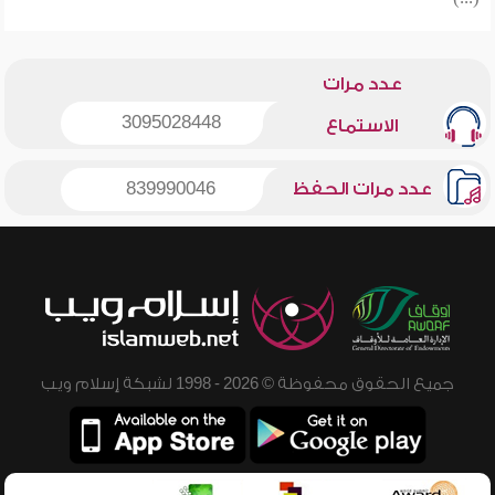
(...)
عدد مرات
3095028448
الاستماع
عدد مرات الحفظ
839990046
جميع الحقوق محفوظة © 2026 - 1998 لشبكة إسلام ويب