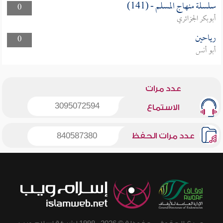
سلسلة منهاج المسلم - (141)
0
أبوبكر الجزائري
رياحين
0
أبو أنس
عدد مرات
3095072594
الاستماع
عدد مرات الحفظ
840587380