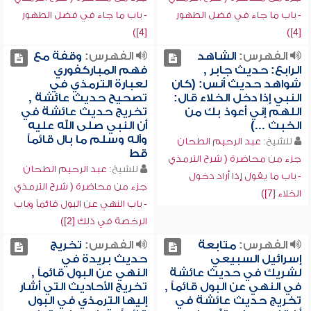
- باب ما جاء في فضل الطهور
- باب ما جاء في فضل الطهور
[4])
[4])
الفهرس:
الشاهد
الفهرس:
وقفة مع
الرابع: حديث جابر ,
فهم المباركفوري
شواهد حديث أنس: (كان
لعبارة الترمذي في
النبي إذا دخل الخلاء قال:
تصحيح حديث عائشة ,
اللهم إني أعوذ بك من
تخريج حديث عائشة في
الخبث ...)
أن النبي صلى الله عليه
وآله وسلم ما بال قائماً
للشيخ:
عبد الرحيم الطحان
قط
جزء من محاضرة ( شرح الترمذي
للشيخ:
عبد الرحيم الطحان
- باب ما يقول إذا أراد دخول
جزء من محاضرة ( شرح الترمذي
الخلاء [7])
- باب النهي عن البول قائماً وباب
الرخصة في ذلك [2])
الفهرس:
متابعة
الفهرس:
تخريج
إسرائيل السبيعي
حديث بريدة في
لشريك في حديث عائشة
النهي عن البول قائماً ,
في النهي عن البول قائماً ,
تخريج الأحاديث التي أشار
تخريج حديث عائشة في
إليها الترمذي في البول