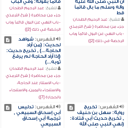
أن النبي صلى الله عليه
قائماً بقوله: وفي الباب
وآله وسلم ما بال قائماً
للشيخ:
عبد الرحيم الطحان
قط
جزء من محاضرة ( شرح الترمذي
للشيخ:
عبد الرحيم الطحان
- باب النهي عن البول قائماً وباب
جزء من محاضرة ( شرح الترمذي
الرخصة في ذلك [2])
- باب النهي عن البول قائماً وباب
الفهرس:
شواهد
الرخصة في ذلك [2])
لحديث: (من أراد
الحاجة...) , تخريج حديث:
(إذا أراد الحاجة لم يرفع
ثوبه...)
للشيخ:
عبد الرحيم الطحان
جزء من محاضرة ( شرح الترمذي
- باب الاستتار عند الحاجة،
والاستنجاء باليمين، والاستنجاء
بالحجارة [7])
الفهرس:
تخريج
الفهرس:
تدليس
رواية: سهل بن حنيف
أبي إسحاق السبيعي ,
, تخريج حديث أبي قتادة:
ترجمة أبي إسحاق
(نهي النبي صلى الله
السبيعي