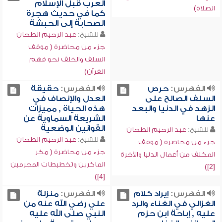
العرب قبل الإسلام
الصلاة)
كما في حديث هجرة
الصحابة إلى الحبشة
للشيخ:
عبد الرحيم الطحان
جزء من محاضرة ( موقف
السلف والخلف نحو فهم
القرآن)
الفهرس:
حرص
الفهرس:
حقيقة
السلف الصالح على
العدل والإنصاف في
الزهد في الدنيا والبعد
هذه الحياة , مميزات
عنها
الشريعة السماوية عن
القوانين الوضعية
للشيخ:
عبد الرحيم الطحان
للشيخ:
عبد الرحيم الطحان
جزء من محاضرة ( موقف
جزء من محاضرة ( مكر
المكلف من أعمال الدنيا والآخرة
الماكرين وتخطيطات المجرمين
[2])
[4])
الفهرس:
إيراد كلام
الفهرس:
منزلة
الغزالي في الغناء والرد
علي رضي الله عنه من
عليه , إباحة ابن حزم
النبي صلى الله عليه