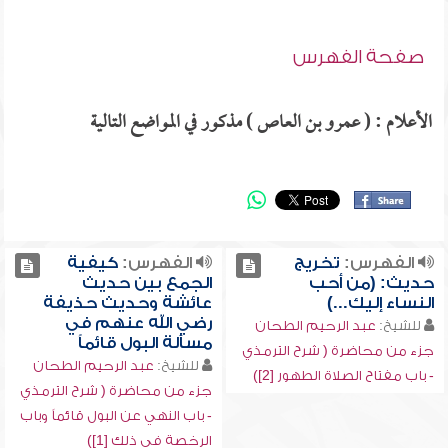
صفحة الفهرس
الأعلام : ( عمرو بن العاص ) مذكور في المواضع التالية
الفهرس:
تخريج
الفهرس:
كيفية
حديث: (من أحب
الجمع بين حديث
النساء إليك...)
عائشة وحديث حذيفة
رضي الله عنهم في
للشيخ:
عبد الرحيم الطحان
مسألة البول قائماً
جزء من محاضرة ( شرح الترمذي
للشيخ:
عبد الرحيم الطحان
- باب مفتاح الصلاة الطهور [2])
جزء من محاضرة ( شرح الترمذي
- باب النهي عن البول قائماً وباب
الرخصة في ذلك [1])