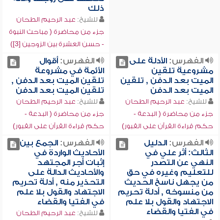
ذلك
للشيخ:
عبد الرحيم الطحان
جزء من محاضرة ( مباحث النبوة
- حسن العشرة بين الزوجين [3])
الفهرس:
الأدلة على
الفهرس:
أقوال
مشروعية تلقين
الأئمة في مشروعة
الميت بعد الدفن , تلقين
تلقين الميت بعد الدفن ,
الميت بعد الدفن
تلقين الميت بعد الدفن
للشيخ:
عبد الرحيم الطحان
للشيخ:
عبد الرحيم الطحان
جزء من محاضرة ( البدعة -
جزء من محاضرة ( البدعة -
حكم قراءة القرآن على القبور)
حكم قراءة القرآن على القبور)
الفهرس:
الدليل
الفهرس:
الجمع بين
الثالث: أثر علي في
الأحاديث الواردة في
النهي عن التصدر
إثبات أجر المجتهد
للتعليم وغيره في حق
والأحاديث الدالة على
من يجهل ناسخ الحديث
التحذير منه , أدلة تحريم
من منسوخه , أدلة تحريم
الاجتهاد والقول بلا علم
الاجتهاد والقول بلا علم
في الفتيا والقضاء
في الفتيا والقضاء
للشيخ:
عبد الرحيم الطحان