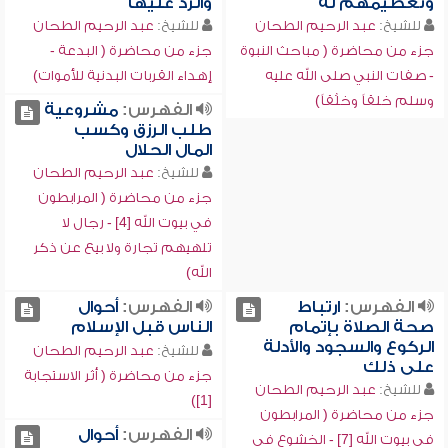
وتعظيمهم له
والرد عليها
للشيخ:
عبد الرحيم الطحان
للشيخ:
عبد الرحيم الطحان
جزء من محاضرة ( مباحث النبوة
جزء من محاضرة ( البدعة -
- صفات النبي صلى الله عليه
إهداء القربات البدنية للأموات)
وسلم خلقاً وخلُقاً)
الفهرس:
مشروعية
طلب الرزق وكسب
المال الحلال
للشيخ:
عبد الرحيم الطحان
جزء من محاضرة ( المرابطون
في بيوت الله [4] - رجال لا
تلهيهم تجارة ولا بيع عن ذكر
الله)
الفهرس:
ارتباط
الفهرس:
أحوال
صحة الصلاة بإتمام
الناس قبل الإسلام
الركوع والسجود والأدلة
للشيخ:
عبد الرحيم الطحان
على ذلك
جزء من محاضرة ( أثر الاستجابة
للشيخ:
عبد الرحيم الطحان
[1])
جزء من محاضرة ( المرابطون
الفهرس:
أحوال
في بيوت الله [7] - الخشوع في