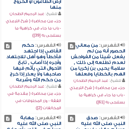
أرض الطاعون أو الخروج
منها
للشيخ:
عبد الرحيم الطحان
جزء من محاضرة ( شرح الترمذي
- باب ما جاء في كراهية ما
يستنجى به [39])
الفهرس:
من معاني
الفهرس:
حكم
الحصور أنه من لم
القاضي إذا اجتهد
يفعل شيئاً من الفواحش
فأخطأ وهو أهل للاجتهاد
لعدم تطلعه إلى ذلك ,
وأجره إذا أصاب , تابع
سلامة يحيى بن زكريا من
الأحوال التي يأثم فيها
الهم بالخطايا وفعلها
صاحبها ولا يعذر إذا خرج
من حكم الله وشرعه
للشيخ:
عبد الرحيم الطحان
للشيخ:
عبد الرحيم الطحان
جزء من محاضرة ( شرح الترمذي
جزء من محاضرة ( مقدمة في
- باب ما جاء في كراهية ما
الفقه - وزر المخلوقات في
يستنجى به [61])
المخالفات [2])
الفهرس:
صدق
الفهرس:
مهابة
النبي صلى الله عليه
النبي صلى الله عليه