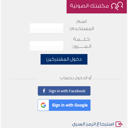
مكتبتك الصوتية
اسم
المستخدم:
كـلـــمـة
الـمـــــرور:
دخول المشتركين
أو الدخول بحساب
استرجاع الرمز السري