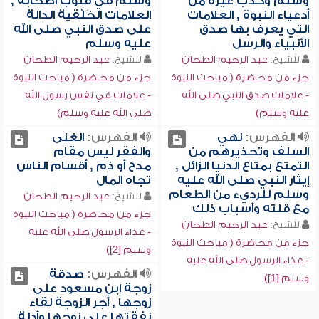
وسلم وكذب غيره من
وسلم في قلوب أصحابه ,
أدعياء النبوة , العلامات
العلامات الخَلْقية الدالة
التي يعرف بها صدق
على صدق النبي صلى الله
الأنبياء والرسل
عليه وسلم
للشيخ:
عبد الرحيم الطحان
للشيخ:
عبد الرحيم الطحان
جزء من محاضرة ( مباحث النبوة
جزء من محاضرة ( مباحث النبوة
- علامات صدق النبي صلى الله
- علامات في نفس رسول الله
عليه وسلم)
صلى الله عليه وسلم)
الفهرس:
نهي
الفهرس:
الغنى
السلف وتحذيرهم من
والفقر ليس مقام
التمتع بمتاع الدنيا الزائل ,
مدح أو ذم , أقسام الناس
إيثار النبي صلى الله عليه
تجاه المال
وسلم للرديء من الطعام
للشيخ:
عبد الرحيم الطحان
مع قلته وأسباب ذلك
جزء من محاضرة ( مباحث النبوة
للشيخ:
عبد الرحيم الطحان
- غذاء الرسول صلى الله عليه
جزء من محاضرة ( مباحث النبوة
وسلم [2])
- غذاء الرسول صلى الله عليه
الفهرس:
صدقة
وسلم [1])
زوجة ابن مسعود على
زوجها , أجر الزوجة لقاء
نفقتها على زوجها وأدلة