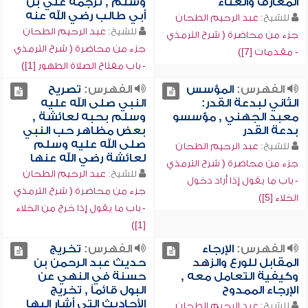
المعازف والغناء
وسلم , ترجمة علي بن
أبي طالب رضي الله عنه
للشيخ:
عبد الرحيم الطحان
للشيخ:
عبد الرحيم الطحان
جزء من محاضرة ( شرح الترمذي
جزء من محاضرة ( شرح الترمذي
- مقدمات [7])
- باب مفتاح الصلاة الطهور [1])
الفهرس:
المؤسس
الفهرس:
تصريح
الثاني لبدعة القدر:
النبي صلى الله عليه
معبد الجهني , مؤسسو
وسلم بحبه لعائشة ,
بدعة القدر
بعض مظاهر حب النبي
صلى الله عليه وسلم
للشيخ:
عبد الرحيم الطحان
لعائشة رضي الله عنها
جزء من محاضرة ( شرح الترمذي
للشيخ:
عبد الرحيم الطحان
- باب ما يقول إذا أراد دخول
جزء من محاضرة ( شرح الترمذي
الخلاء [5])
- باب ما يقول إذا خرج من الخلاء
[1])
الفهرس:
الإرجاء
الفهرس:
تخريج
المقابل للورع والزهد
حديث عبد الرحمن بن
وكيفية التعامل معه ,
حسنة في النهي عن
الإرجاء الممدوح
البول قائماً , تخريج
الأحاديث التي أشار إليها
للشيخ:
عبد الرحيم الطحان